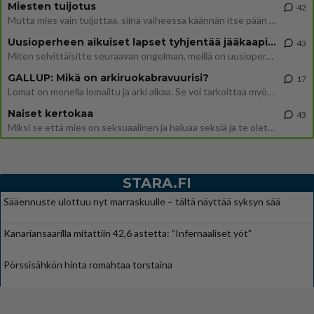
Miesten tuijotus
42
Mutta mies vain tuijottaa, siinä vaiheessa käännän itse pään pois. Mikä juttu? Yleensä jos joku tuijottaa tai katsoo, hä
Uusioperheen aikuiset lapset tyhjentää jääkaapin käydessään
43
Miten selvittäisitte seuraavan ongelman, meillä on uusioperhe, minulla teini-ikäiset lapset ja puolisolla aikuiset, jotk
GALLUP: Mikä on arkiruokabravuurisi?
17
Lomat on monella lomailtu ja arki alkaa. Se voi tarkoittaa myös sitä, että grillailut on grillattu ja palataan arjen ruo
Naiset kertokaa
43
Miksi se että mies on seksuaalinen ja haluaa seksiä ja te olette hänen mielestänne haluttava on vastenmielistä? Mikä sii
STARA.FI
Sääennuste ulottuu nyt marraskuulle – tältä näyttää syksyn sää
Kanariansaarilla mitattiin 42,6 astetta: ”Infernaaliset yöt”
Pörssisähkön hinta romahtaa torstaina