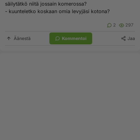
säilytätkö niitä jossain komerossa?
- kuunteletko koskaan omia levyjäsi kotona?
2
297
Äänestä
Kommentoi
Jaa