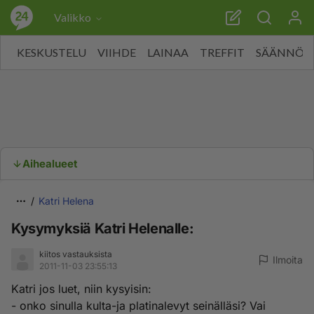
Valikko
KESKUSTELU
VIIHDE
LAINAA
TREFFIT
SÄÄNNÖT
Aihealueet
Katri Helena
Kysymyksiä Katri Helenalle:
kiitos vastauksista
Ilmoita
2011-11-03 23:55:13
Katri jos luet, niin kysyisin:
- onko sinulla kulta-ja platinalevyt seinälläsi? Vai