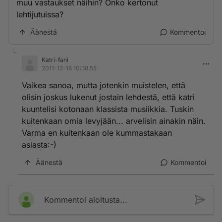
muu vastaukset näihin? Onko kertonut
lehtijutuissa?
Äänestä
Kommentoi
Katri-fani
2011-12-16 10:38:55
Vaikea sanoa, mutta jotenkin muistelen, että
olisin joskus lukenut jostain lehdestä, että katri
kuuntelisi kotonaan klassista musiikkia. Tuskin
kuitenkaan omia levyjään... arvelisin ainakin näin.
Varma en kuitenkaan ole kummastakaan
asiasta:-)
Äänestä
Kommentoi
Kommentoi aloitusta...