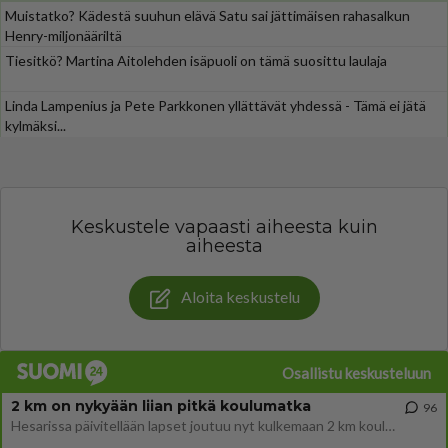
Muistatko? Kädestä suuhun elävä Satu sai jättimäisen rahasalkun
Henry-miljonääriltä
Tiesitkö? Martina Aitolehden isäpuoli on tämä suosittu laulaja
Linda Lampenius ja Pete Parkkonen yllättävät yhdessä - Tämä ei jätä
kylmäksi...
Keskustele vapaasti aiheesta kuin
aiheesta
Aloita keskustelu
Osallistu keskusteluun
2 km on nykyään liian pitkä koulumatka
96
Hesarissa päivitellään lapset joutuu nyt kulkemaan 2 km kouluun jösses. Ruostefillarilla tuo matka menee vaikka miten äk