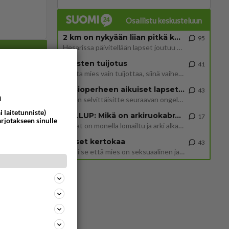
Osallistu keskusteluun
2 km on nykyään liian pitkä koulumatka
95
Hesarissa päivitellään lapset joutuu nyt kulkemaan 2 km kouluun jösses. Ruostefillarilla tuo matka menee vaikka miten äk
Miesten tuijotus
41
Mutta mies vain tuijottaa, siinä vaiheessa käännän itse pään pois. Mikä juttu? Yleensä jos joku tuijottaa tai katsoo, hä
Uusioperheen aikuiset lapset tyhjentää jääkaapin käydessään
43
301
a
Miten selvittäisitte seuraavan ongelman, meillä on uusioperhe, minulla teini-ikäiset lapset ja puolisolla aikuiset, jotk
1273
https://www.iltalehti.fi/viihdeuutiset/a/c46da6ab-340f-4790-aaa7-0865eed2336 Yrityksen konkurssihakemus on tullut kärä
i laitetunniste)
GALLUP: Mikä on arkiruokabravuurisi?
17
arjotakseen sinulle
Lomat on monella lomailtu ja arki alkaa. Se voi tarkoittaa myös sitä, että grillailut on grillattu ja palataan arjen ruo
30
Naiset kertokaa
43
1057
Martina Aitolehti on seurattu julkisuuden henkilö. Lähipiiriin mahtuu muitakin tunnettuja henkilöitä. Tiesitkö, että Ma
Miksi se että mies on seksuaalinen ja haluaa seksiä ja te olette hänen mielestänne haluttava on vastenmielistä? Mikä sii
64
877
72
861