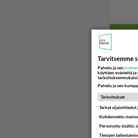
LUETUI
PÄIVÄ
VI
Martinan 
Tarvitsemme s
Palvelu ja sen
kolman
05.08.2026 
käyttäen evästeitä ja
tarkoituksenmukaisi
Tiesitkö?
Palvelu ja sen kumpp
05.08.2026 
Tarkoitukset
Tarkat sijaintitiedo
Mitä töit
😅
Kohdennettu mainon
05.08.2026 
Personoitu sisältö, 
Voiko mei
Tietojen tallentamine