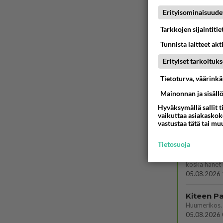
Koskaan par
05.08.2026 
Erityisominaisuude
Tarkkojen sijaintiti
Jos SDP 
Tunnista laitteet akt
06.08.2026 
Erityiset tarkoituks
Onko kai
Tietoturva, väärink
Kummallinen 
05.08.2026 
Mainonnan ja sisäll
Hyväksymällä sallit t
Mies, ol
vaikuttaa asiakaskoke
vastustaa tätä tai mu
Ystävyys/sal
05.08.2026 
Tietosuoja
Kauanko o
koska hänet 
05.08.2026 
05.08.2026 