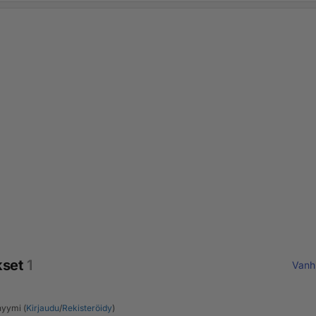
kset
1
Vanh
yymi (
Kirjaudu
/
Rekisteröidy
)