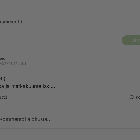
Lähe
suun
-07-28 15:44:11
t:)
lkä ja matkakuume iski...
estä
K
Kommentoi aloitusta...