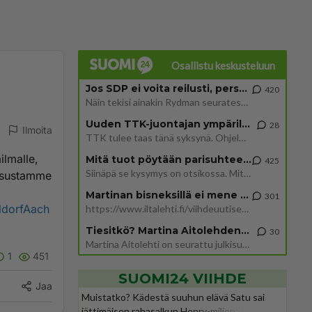
Osallistu keskusteluun
Jos SDP ei voita reilusti, persut kumoavat demokratian Suomesta
420
Näin tekisi ainakin Rydman seuratessaan idolinsa Trumpin mallia https://www.is.fi/politiikka/art-2000012187244.html
Uuden TTK-juontajan ympärillä epätietoisuus sakenee - Nyt MTV hämmentää soppaa
28
Ilmoita
TTK tulee taas tänä syksynä. Ohjelman uudet tähtioppilaat julkistetaan torstaina 6. elokuuta klo 14 alkavassa lehdistö
ilmalle,
Mitä tuot pöytään parisuhteessa?
425
Siinäpä se kysymys on otsikossa. Mitäpä siis tuot/toisit pöytään parisuhteessa? Oletko mies vai nainen? Koetko sen mitä
eissustamme
Martinan bisneksillä ei mene hyvin
301
ldorfAach
https://www.iltalehti.fi/viihdeuutiset/a/c46da6ab-340f-4790-aaa7-0865eed2336 Yrityksen konkurssihakemus on tullut kärä
Tiesitkö? Martina Aitolehden isäpuoli on tämä suosittu laulaja
30
Martina Aitolehti on seurattu julkisuuden henkilö. Lähipiiriin mahtuu muitakin tunnettuja henkilöitä. Tiesitkö, että Ma
1
451
SUOMI24 VIIHDE
Jaa
Muistatko? Kädestä suuhun elävä Satu sai
jättimäisen rahasalkun Henry-miljonääriltä