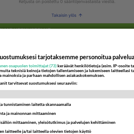
Ketjusta on poistettu
0
sääntöjenvastaista viestiä.
Takaisin ylös
MMAT KESKUSTELUT
IKKO
KUUKAUSI
bisneksillä ei mene hyvin
uostumuksesi tarjotaksemme personoitua palvelu
nen osapuolen toimittajat (73)
keräävät henkilötietoja (esim. IP-osoite ta
05:51
Kotimaiset julkkisjuorut
 muita teknisiä keinoja tietojen tallentamiseen ja lukemiseen laitteellasi t
a mainoksia ja parhaan mahdollisen asiakaskokemuksen.
 Martina Aitolehden isäpuoli on tämä suosittu laulaja
anit tarvitsevat suostumuksesi seuraaviin:
07:23
Kotimaiset julkkisjuorut
t ja tunnistaminen laitetta skannaamalla
ä kaivattusi on tehnyt?
ta ja mainonnan mittaaminen
13:25
Ikävä
sisällön mittaaminen, yleisötutkimus ja palvelujen kehittäminen
dän välit
n laitteelle ja/tai laitteella olevien tietojen käyttö