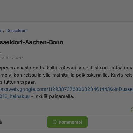
a
Dusseldorf
sseldorf-Aachen-Bonn
ic
07-19 17:32:17
peenrannasta on Raikulla kätevää ja edullistakin lentää maa
me viikon reissulla yllä mainituilla paikkakunnilla. Kuvia r
s tuttuun tapaan
picasaweb.google.com/112938737630632846144/KolnDusse
012_heinakuu
-linkkiä painamalla.
ä
Kommentoi