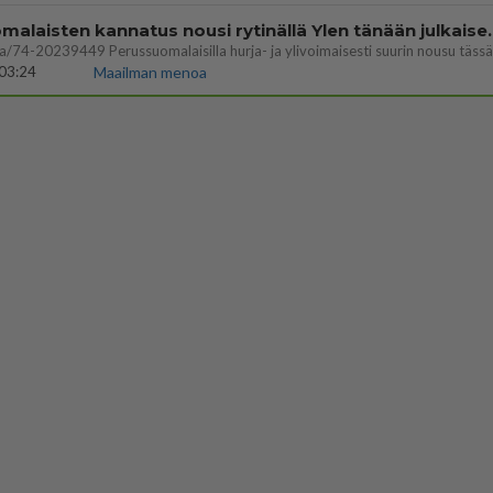
Perussuomalaisten kannatus nousi rytinäll
03:24
Maailman menoa