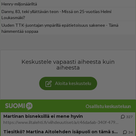
Henry-miljonääriltä
Danny, 83, teki yllättävän teon - Missä on 25-vuotias Helmi
Loukasmäki?
Uuden TTK-juontajan ympärillä epätietoisuus sakenee - Tämä
hämmentää soppaa
Keskustele vapaasti aiheesta kuin
aiheesta
Aloita keskustelu
Osallistu keskusteluun
Martinan bisneksillä ei mene hyvin
327
https://www.iltalehti.fi/viihdeuutiset/a/c46da6ab-340f-4790-aaa7-0865eed2336 Yrityksen konkurssihakemus on tullut kärä
Tiesitkö? Martina Aitolehden isäpuoli on tämä suosittu laulaja
34