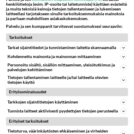
😅
henkilötietoja (esim. IP-osoite tai laitetunniste) käyttäen evästeitä
05.08.2026 13:25
Ikävä
ja muita teknisiä keinoja tietojen tallentamiseen ja lukemiseen
laitteellasi tarjotakseen sinulle tarkoituksenmukaisia mainoksia
74
ja parhaan mahdollisen asiakaskokemuksen.
Voiko meidän välit
1000
Koskaan parantua tästä?
Palvelu ja sen kumppanit tarvitsevat suostumuksesi seuraaviin:
05.08.2026 05:34
Ikävä
Tarkoitukset
53
Onko kaivattusi
Tarkat sijaintitiedot ja tunnistaminen laitetta skannaamalla
786
Kummallinen jossakin suhteessa?
05.08.2026 17:47
Ikävä
Kohdennettu mainonta ja mainonnan mittaaminen
Personoitu sisältö, sisällön mittaaminen, yleisötutkimus ja
77
Mies, olenko ymmärtänyt oikein?
palvelujen kehittäminen
770
Ystävyys/salainen suhde/molemmat ovat täysin poissuljettuja asioita? Nainen
Tietojen tallentaminen laitteelle ja/tai laitteella olevien
05.08.2026 11:40
Ikävä
tietojen käyttö
112
Erityisominaisuudet
Kiteen Pallon superpesisjoukkue pelaa huumeiden vaikutuksen alaisena
765
Huumerikos. Yleisesti uskotaan, että se seikka, että eräs KiPan pelaaja kärähtää huumeista, on vain jäävuoren huippu. M
Tarkkojen sijaintitietojen käyttäminen
05.08.2026 03:21
Kitee
Tunnista laitteet aktiivisesti pyydettyjen tietojen perusteella
42
Anteeksi arkuuteni
Erityiset tarkoitukset
723
Olen säälittävä, mitä tulee sinun kohtaamiseen. Tunnen vaan itseni todella epävarmaksi sun kanssa. Jos minun olisi pitän
06.08.2026 16:54
Ikävä
Tietoturva, väärinkäytösten ehkäiseminen ja virheiden