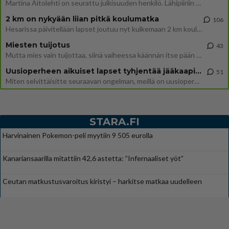
Martina Aitolehti on seurattu julkisuuden henkilö. Lähipiiriin mahtuu muitakin tunnettuja henkilöitä. Tiesitkö, että Ma
2 km on nykyään liian pitkä koulumatka
106
Hesarissa päivitellään lapset joutuu nyt kulkemaan 2 km kouluun jösses. Ruostefillarilla tuo matka menee vaikka miten äk
Miesten tuijotus
43
Mutta mies vain tuijottaa, siinä vaiheessa käännän itse pään pois. Mikä juttu? Yleensä jos joku tuijottaa tai katsoo, hä
Uusioperheen aikuiset lapset tyhjentää jääkaapin käydessään
51
Miten selvittäisitte seuraavan ongelman, meillä on uusioperhe, minulla teini-ikäiset lapset ja puolisolla aikuiset, jotk
STARA.FI
Harvinainen Pokemon-peli myytiin 9 505 eurolla
Kanariansaarilla mitattiin 42,6 astetta: ”Infernaaliset yöt”
Ceutan matkustusvaroitus kiristyi – harkitse matkaa uudelleen