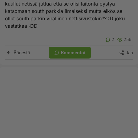
kuullut netissä juttua että se olisi laitonta pystyä
katsomaan south parkkia ilmaiseksi mutta eikös se
ollut south parkin virallinen nettisivustokin?? :D joku
vastatkaa :DD
2
256
Äänestä
Kommentoi
Jaa