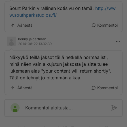
Sourt Parkin virallinen kotisivu on tämä:
http://ww
w.southparkstudios.fi/
Äänestä
Kommentoi
kenny ja cartman
2014-08-22 13:32:39
Näkyykö teillä jaksot tällä hetkellä normaalisti,
minä näen vain alkujutun jaksosta ja sitte tulee
lukemaan alas "your content will return shortly".
Tätä on tehnyt jo pitemmän aikaa.
Äänestä
Kommentoi
Kommentoi aloitusta...