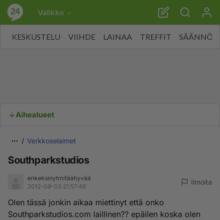
Valikko
KESKUSTELU
VIIHDE
LAINAA
TREFFIT
SÄÄNNÖT
Aihealueet
Verkkoselaimet
Southparkstudios
enkeksinytmitäähyvää
Ilmoita
2012-08-03 21:57:48
Olen tässä jonkin aikaa miettinyt että onko
Southparkstudios.com laillinen?? epäilen koska olen