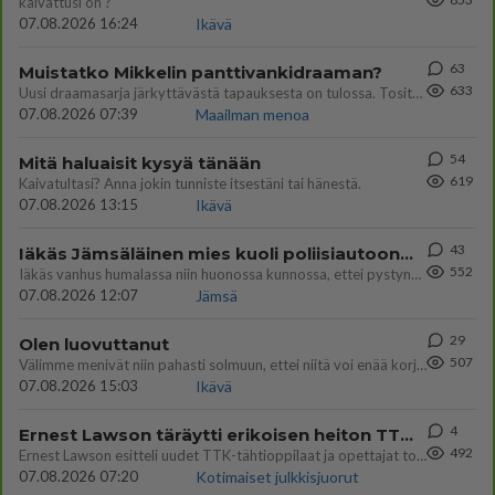
kaivattusi on ?
07.08.2026 16:24
Ikävä
63
Muistatko Mikkelin panttivankidraaman?
633
Uusi draamasarja järkyttävästä tapauksesta on tulossa. Tositapahtumiin perustuva sarja ammentaa vuoden 1986 Mikkelin pan
07.08.2026 07:39
Maailman menoa
54
Mitä haluaisit kysyä tänään
619
Kaivatultasi? Anna jokin tunniste itsestäni tai hänestä.
07.08.2026 13:15
Ikävä
43
Iäkäs Jämsäläinen mies kuoli poliisiautoon matkalla Jyväskylän putkaan
552
Iäkäs vanhus humalassa niin huonossa kunnossa, ettei pystynyt huolehtimaan itsestään niin ainoa apu sillä hetkellä oli
07.08.2026 12:07
Jämsä
29
Olen luovuttanut
507
Välimme menivät niin pahasti solmuun, ettei niitä voi enää korjata. On aika jatkaa elämässä eteenpäin. Toivon sulle kaik
07.08.2026 15:03
Ikävä
4
Ernest Lawson täräytti erikoisen heiton TTK-lehdistötilaisuudessa: " Onko tässä tarkoituksena...?"
492
Ernest Lawson esitteli uudet TTK-tähtioppilaat ja opettajat torstaina 6.8. lehdistölle. Tulevalla kaudella on yksi hausk
07.08.2026 07:20
Kotimaiset julkkisjuorut