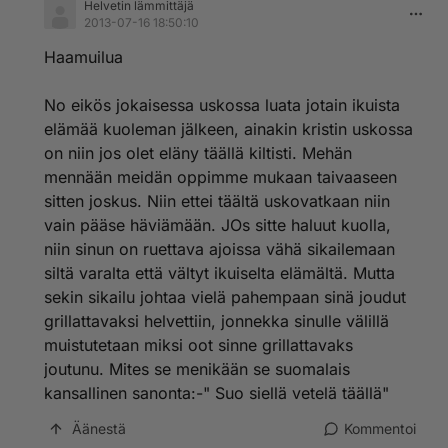
Helvetin lämmittäjä
2013-07-16 18:50:10
Haamuilua
No eikös jokaisessa uskossa luata jotain ikuista
elämää kuoleman jälkeen, ainakin kristin uskossa
on niin jos olet eläny täällä kiltisti. Mehän
mennään meidän oppimme mukaan taivaaseen
sitten joskus. Niin ettei täältä uskovatkaan niin
vain pääse häviämään. JOs sitte haluut kuolla,
niin sinun on ruettava ajoissa vähä sikailemaan
siltä varalta että vältyt ikuiselta elämältä. Mutta
sekin sikailu johtaa vielä pahempaan sinä joudut
grillattavaksi helvettiin, jonnekka sinulle välillä
muistutetaan miksi oot sinne grillattavaks
joutunu. Mites se menikään se suomalais
kansallinen sanonta:-" Suo siellä vetelä täällä"
Äänestä
Kommentoi