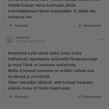
meistä kukaan halua kuoltuaan jäädä
kummittelemaan tänne maanpäälle. Ei täällä niin
mukavaa ole.
Äänestä
Kommentoi
Haamuilua
2012-09-23 12:00:55
Ihmetyttää kyllä nämä kaikki jotka muka
treffailevat rajantaakse siirtyneitä.Parapsykologit
ja muut.Tämä on kaukana realismista.
Mutta ilmeisesti kuolema on erittäin vaikea asia
hyväksyä ja ymmärtää.
Sitten keksitään tälläisiä, ettei kukaan koskaan
pääsisi muka irti tästä maailmasta.
Äänestä
Kommentoi