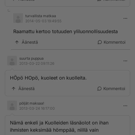
turvallista matkaa
2014-05-03 19:49:55
Raamattu kertoo totuuden yliluonnollisuudesta
Äänestä
Kommentoi
suurta puppua
2013-03-22 09:11:26
HÖpö HOpö, kuoleet on kuolleita.
Äänestä
Kommentoi
pöljät maksaa!
2013-03-24 16:17:00
Nämä enkeli ja Kuolleiden läsnäolot on ihan
ihmisten keksimää hömppää, niillä vain