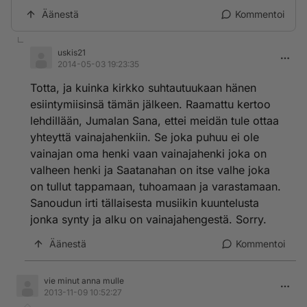
Äänestä
Kommentoi
uskis21
2014-05-03 19:23:35
Totta, ja kuinka kirkko suhtautuukaan hänen
esiintymiisinsä tämän jälkeen. Raamattu kertoo
lehdillään, Jumalan Sana, ettei meidän tule ottaa
yhteyttä vainajahenkiin. Se joka puhuu ei ole
vainajan oma henki vaan vainajahenki joka on
valheen henki ja Saatanahan on itse valhe joka
on tullut tappamaan, tuhoamaan ja varastamaan.
Sanoudun irti tällaisesta musiikin kuuntelusta
jonka synty ja alku on vainajahengestä. Sorry.
Äänestä
Kommentoi
vie minut anna mulle
2013-11-09 10:52:27