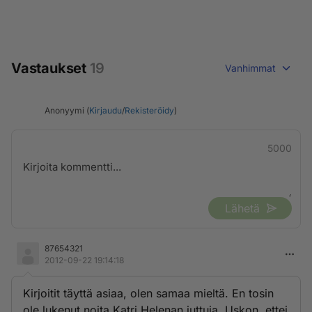
Vastaukset
19
Vanhimmat
Anonyymi (
Kirjaudu
/
Rekisteröidy
)
5000
Lähetä
87654321
2012-09-22 19:14:18
Kirjoitit täyttä asiaa, olen samaa mieltä. En tosin
ole lukenut noita Katri Helenan juttuja. Uskon, ettei