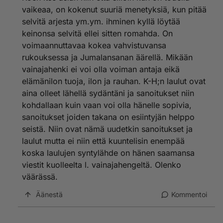
vaikeaa, on kokenut suuriä menetyksiä, kun pitää
selvitä arjesta ym.ym. ihminen kyllä löytää
keinonsa selvitä ellei sitten romahda. On
voimaannuttavaa kokea vahvistuvansa
rukouksessa ja Jumalansanan äärellä. Mikään
vainajahenki ei voi olla voiman antaja eikä
elämänilon tuoja, ilon ja rauhan. K-H;n laulut ovat
aina olleet lähellä sydäntäni ja sanoitukset niin
kohdallaan kuin vaan voi olla hänelle sopivia,
sanoitukset joiden takana on esiintyjän helppo
seistä. Niin ovat nämä uudetkin sanoitukset ja
laulut mutta ei niin että kuuntelisin enempää
koska laulujen syntylähde on hänen saamansa
viestit kuolleelta l. vainajahengeltä. Olenko
väärässä.
Äänestä
Kommentoi