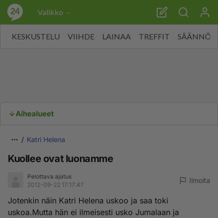
Valikko
KESKUSTELU
VIIHDE
LAINAA
TREFFIT
SÄÄNNÖT
Aihealueet
Katri Helena
Kuollee ovat luonamme
Pelottava ajatus
Ilmoita
2012-09-22 17:17:47
Jotenkin näin Katri Helena uskoo ja saa toki
uskoa.Mutta hän ei ilmeisesti usko Jumalaan ja