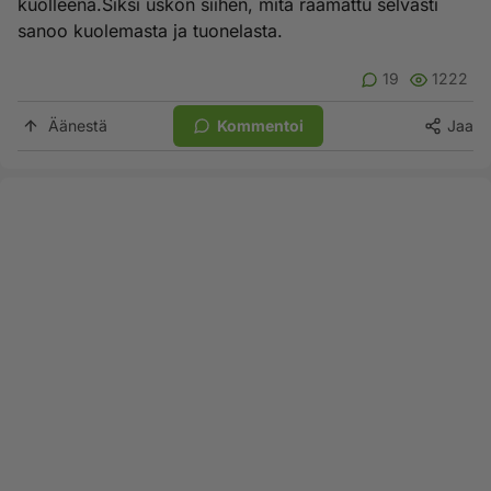
kuolleena.Siksi uskon siihen, mitä raamattu selvästi
sanoo kuolemasta ja tuonelasta.
19
1222
Äänestä
Kommentoi
Jaa