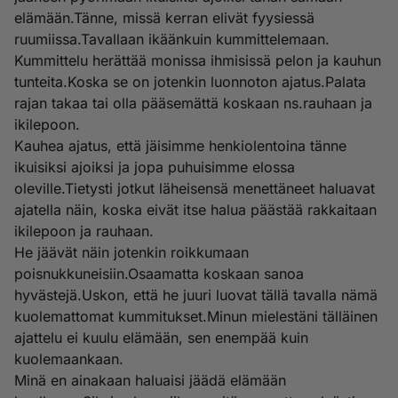
elämään.Tänne, missä kerran elivät fyysiessä
ruumiissa.Tavallaan ikäänkuin kummittelemaan.
Kummittelu herättää monissa ihmisissä pelon ja kauhun
tunteita.Koska se on jotenkin luonnoton ajatus.Palata
rajan takaa tai olla pääsemättä koskaan ns.rauhaan ja
ikilepoon.
Kauhea ajatus, että jäisimme henkiolentoina tänne
ikuisiksi ajoiksi ja jopa puhuisimme elossa
oleville.Tietysti jotkut läheisensä menettäneet haluavat
ajatella näin, koska eivät itse halua päästää rakkaitaan
ikilepoon ja rauhaan.
He jäävät näin jotenkin roikkumaan
poisnukkuneisiin.Osaamatta koskaan sanoa
hyvästejä.Uskon, että he juuri luovat tällä tavalla nämä
kuolemattomat kummitukset.Minun mielestäni tälläinen
ajattelu ei kuulu elämään, sen enempää kuin
kuolemaankaan.
Minä en ainakaan haluaisi jäädä elämään