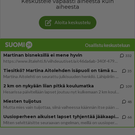
Keskustele vapaasti aiheesta kuin
aiheesta
Aloita keskustelu
Osallistu keskusteluun
Martinan bisneksillä ei mene hyvin
332
https://www.iltalehti.fi/viihdeuutiset/a/c46da6ab-340f-4790-aaa7-0865eed2336 Yrityksen konkurssihakemus on tullut kärä
Tiesitkö? Martina Aitolehden isäpuoli on tämä suosittu laulaja
35
Martina Aitolehti on seurattu julkisuuden henkilö. Lähipiiriin mahtuu muitakin tunnettuja henkilöitä. Tiesitkö, että Ma
2 km on nykyään liian pitkä koulumatka
109
Hesarissa päivitellään lapset joutuu nyt kulkemaan 2 km kouluun jösses. Ruostefillarilla tuo matka menee vaikka miten äk
Miesten tuijotus
48
Mutta mies vain tuijottaa, siinä vaiheessa käännän itse pään pois. Mikä juttu? Yleensä jos joku tuijottaa tai katsoo, hä
Uusioperheen aikuiset lapset tyhjentää jääkaapin käydessään
66
Miten selvittäisitte seuraavan ongelman, meillä on uusioperhe, minulla teini-ikäiset lapset ja puolisolla aikuiset, jotk