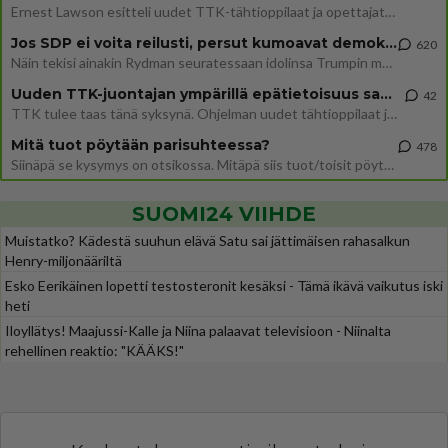
Ernest Lawson esitteli uudet TTK-tähtioppilaat ja opettajat torstaina 6.8. lehdistölle. Tulevalla kaudella on yksi hausk
Jos SDP ei voita reilusti, persut kumoavat demokratian Suomesta
620
Näin tekisi ainakin Rydman seuratessaan idolinsa Trumpin mallia https://www.is.fi/politiikka/art-2000012187244.html
Uuden TTK-juontajan ympärillä epätietoisuus sakenee - Nyt MTV hämmentää soppaa
42
TTK tulee taas tänä syksynä. Ohjelman uudet tähtioppilaat julkistetaan torstaina 6. elokuuta klo 14 alkavassa lehdistö
Mitä tuot pöytään parisuhteessa?
478
Siinäpä se kysymys on otsikossa. Mitäpä siis tuot/toisit pöytään parisuhteessa? Oletko mies vai nainen? Koetko sen mitä
SUOMI24 VIIHDE
Muistatko? Kädestä suuhun elävä Satu sai jättimäisen rahasalkun
Henry-miljonääriltä
Esko Eerikäinen lopetti testosteronit kesäksi - Tämä ikävä vaikutus iski
heti
Iloyllätys! Maajussi-Kalle ja Niina palaavat televisioon - Niinalta
rehellinen reaktio: "KÄÄKS!"