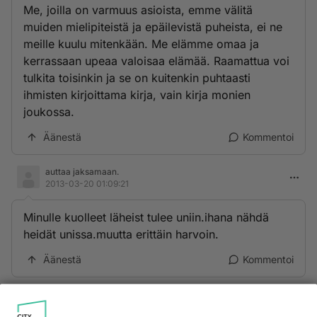
Me, joilla on varmuus asioista, emme välitä
muiden mielipiteistä ja epäilevistä puheista, ei ne
meille kuulu mitenkään. Me elämme omaa ja
kerrassaan upeaa valoisaa elämää. Raamattua voi
tulkita toisinkin ja se on kuitenkin puhtaasti
ihmisten kirjoittama kirja, vain kirja monien
joukossa.
Äänestä
Kommentoi
auttaa jaksamaan.
2013-03-20 01:09:21
Minulle kuolleet läheist tulee uniin.ihana nähdä
heidät unissa.muutta erittäin harvoin.
Äänestä
Kommentoi
taivaassa tavataan
2013-03-20 11:15:03