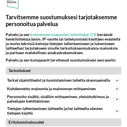
Minä nään unissani kuolleita omaisiani ja aistin
heitä ympärilläni lohduttaen. Kuolinhetket läheisten
Tarvitsemme suostumuksesi tarjotaksemme
äitini aavisti, myös minä. He ovat siellä toisessa
personoitua palvelua
ulottuvuudessaan/rauhassa/turvassa ja näkevät
Palvelu ja sen
kolmannen osapuolen toimittajat (73)
keräävät
omaisensa niin halutessaan. Ei siinä sen
henkilötietoja (esim. IP-osoite tai laitetunniste) käyttäen evästeitä
kummempaa ole. He ovat
ja muita teknisiä keinoja tietojen tallentamiseen ja lukemiseen
laitteellasi tarjotakseen sinulle tarkoituksenmukaisia mainoksia
taivaassa/olotilassa/ulottuvuudessa, jonka me
ja parhaan mahdollisen asiakaskokemuksen.
sitten aikanamme nään. Sen kauniin maan. Siellä
Palvelu ja sen kumppanit tarvitsevat suostumuksesi seuraaviin:
he ovat vastassa kun minä sinne saavun aikanani.
En usko mihinkään kummitteluun tms, ei kuolleet
Tarkoitukset
omaiset halua mitään pahaa kellekkään. Rukoilen
Tarkat sijaintitiedot ja tunnistaminen laitetta skannaamalla
heille/heidän kanssaan harva se päivä. He ovat
Kohdennettu mainonta ja mainonnan mittaaminen
kuin enkeleitä.
Personoitu sisältö, sisällön mittaaminen, yleisötutkimus ja
Äänestä
Kommentoi
palvelujen kehittäminen
Tietojen tallentaminen laitteelle ja/tai laitteella olevien
tietojen käyttö
Erityisominaisuudet