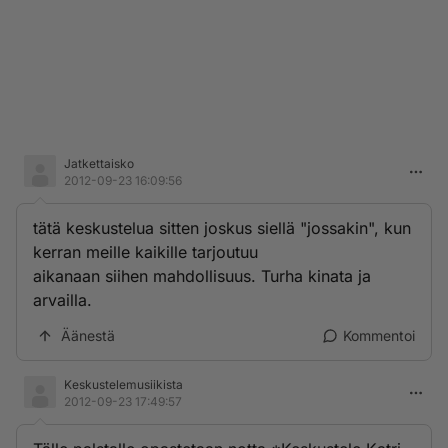
Jatkettaisko
2012-09-23 16:09:56
tätä keskustelua sitten joskus siellä "jossakin", kun
kerran meille kaikille tarjoutuu
aikanaan siihen mahdollisuus. Turha kinata ja
arvailla.
Äänestä
Kommentoi
Keskustelemusiikista
2012-09-23 17:49:57