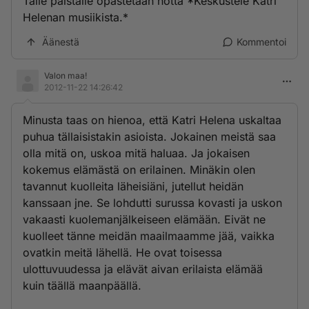
Tälle palstalle opastetaan notta *Keskustele Katri
Helenan musiikista.*
Äänestä
Kommentoi
Valon maa!
2012-11-22 14:26:42
Minusta taas on hienoa, että Katri Helena uskaltaa
puhua tällaisistakin asioista. Jokainen meistä saa
olla mitä on, uskoa mitä haluaa. Ja jokaisen
kokemus elämästä on erilainen. Minäkin olen
tavannut kuolleita läheisiäni, jutellut heidän
kanssaan jne. Se lohdutti surussa kovasti ja uskon
vakaasti kuolemanjälkeiseen elämään. Eivät ne
kuolleet tänne meidän maailmaamme jää, vaikka
ovatkin meitä lähellä. He ovat toisessa
ulottuvuudessa ja elävät aivan erilaista elämää
kuin täällä maanpäällä.