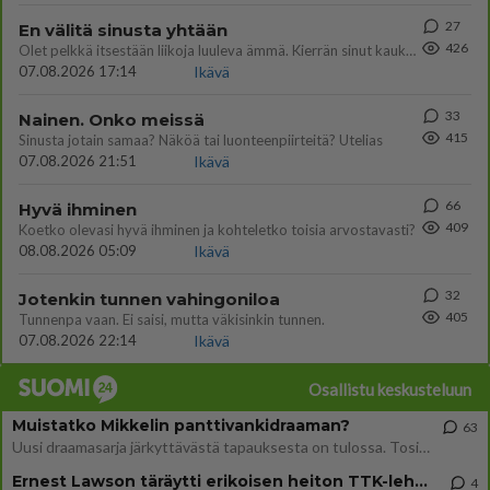
27
En välitä sinusta yhtään
426
Olet pelkkä itsestään liikoja luuleva ämmä. Kierrän sinut kaukaa nyt ja aina. Olit mulle pelkkä lelu vaan.
07.08.2026 17:14
Ikävä
33
Nainen. Onko meissä
415
Sinusta jotain samaa? Näköä tai luonteenpiirteitä? Utelias
07.08.2026 21:51
Ikävä
66
Hyvä ihminen
409
Koetko olevasi hyvä ihminen ja kohteletko toisia arvostavasti?
08.08.2026 05:09
Ikävä
32
Jotenkin tunnen vahingoniloa
405
Tunnenpa vaan. Ei saisi, mutta väkisinkin tunnen.
07.08.2026 22:14
Ikävä
Osallistu keskusteluun
Muistatko Mikkelin panttivankidraaman?
63
Uusi draamasarja järkyttävästä tapauksesta on tulossa. Tositapahtumiin perustuva sarja ammentaa vuoden 1986 Mikkelin pan
Ernest Lawson täräytti erikoisen heiton TTK-lehdistötilaisuudessa: " Onko tässä tarkoituksena...?"
4