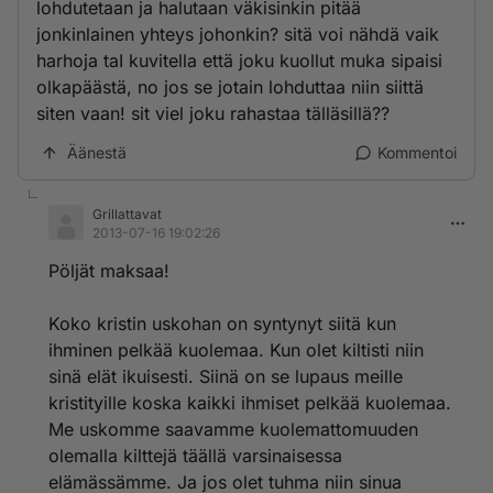
lohdutetaan ja halutaan väkisinkin pitää
jonkinlainen yhteys johonkin? sitä voi nähdä vaik
harhoja taI kuvitella että joku kuollut muka sipaisi
olkapäästä, no jos se jotain lohduttaa niin siittä
siten vaan! sit viel joku rahastaa tälläsillä??
Äänestä
Kommentoi
Grillattavat
2013-07-16 19:02:26
Pöljät maksaa!
Koko kristin uskohan on syntynyt siitä kun
ihminen pelkää kuolemaa. Kun olet kiltisti niin
sinä elät ikuisesti. Siinä on se lupaus meille
kristityille koska kaikki ihmiset pelkää kuolemaa.
Me uskomme saavamme kuolemattomuuden
olemalla kilttejä täällä varsinaisessa
elämässämme. Ja jos olet tuhma niin sinua