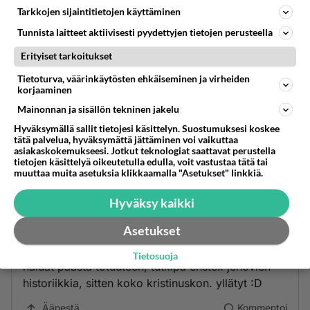
Tarkkojen sijaintitietojen käyttäminen
Tunnista laitteet aktiivisesti pyydettyjen tietojen perusteella
Erityiset tarkoitukset
Tietoturva, väärinkäytösten ehkäiseminen ja virheiden
korjaaminen
Mainonnan ja sisällön tekninen jakelu
Hyväksymällä sallit tietojesi käsittelyn. Suostumuksesi koskee
tätä palvelua, hyväksymättä jättäminen voi vaikuttaa
asiakaskokemukseesi. Jotkut teknologiat saattavat perustella
tietojen käsittelyä oikeutetulla edulla, voit vastustaa tätä tai
muuttaa muita asetuksia klikkaamalla "Asetukset" linkkiä.
Hyväksy kaikki
elkää uskoko
2013-03-22 09:05:25
Asetukset
sitä on käyty jehovia kuulemassa :) kuule, jos
Tietosuoja
haluat päästä totuuteen, tutkipa enstex jehovien
historiikkia, sitten koko kristinuskon. yllätyt :D
Äänestä
Kommentoi