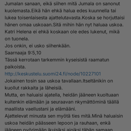
Jumalan sanaan, eikä siihen mitä Jumala on sanonut
kuolemasta.Eikä hän ehkä halua edes kuunnella tai
lukea toisenlaisesta ajattelutavasta.Koska se horjuttaisi
hänen omaa uskoaan.Sitä mihin hän nyt haluaa uskoa.
Katri Helena ei ehkä koskaan ole edes lukenut, mikä
on tuonela.
Jos onkin, ei usko siihenkään.
Saarnaaja 9:5,10
Tässä kerrotaan tarkemmin kyseisistä raamatun
paikoista.
http://keskustelu.suomi24.fi/node/10227101
Jokainen tosin saa uskoa tavallaan.Itseltänikin on
kuollut rakkaita ja läheisiä.
Mutta, en haluaisi ajatella, heidän jääneen kuoltuaan
kuitenkin elämään ja seuraavan nkymättöminä täällä
maallista vaellustani ja elämääni.
Ajattelevat minusta sen myötä ties mitä.Minä haluaisin
uskoa heidän päässeen lepoon ja rauhaan, enkä
jääneen pyörimään ikuisiksi ajoiksi tähän samaan