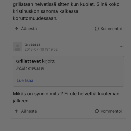
grillataan helvetissä sitten kun kuolet. Siinä koko
kristinuskon sanoma kaikessa
koruttomuudessaan.
Äänestä
Kommentoi
taivaassa
2013-07-16 19:19:52
Grillattavat
kirjoitti:
Pöljät maksaa!
Koko kristin uskohan on syntynyt siitä kun ihminen
Lue lisää
pelkää kuolemaa. Kun olet kiltisti niin sinä elät ikuisesti.
Siinä on se lupaus meille kristityille koska kaikki ihmiset
Mikäs on synnin mitta? Ei ole helvettiä kuoleman
pelkää kuolemaa. Me uskomme saavamme
jälkeen.
kuolemattomuuden olemalla kilttejä täällä
varsinaisessa elämässämme. Ja jos olet tuhma niin
Äänestä
Kommentoi
sinua grillataan helvetissä sitten kun kuolet. Siinä koko
kristinuskon sanoma kaikessa koruttomuudessaan.