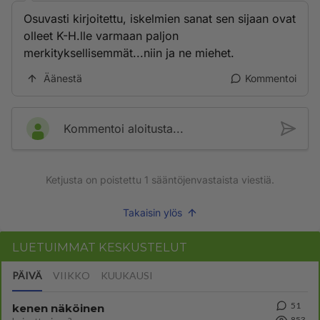
Osuvasti kirjoitettu, iskelmien sanat sen sijaan ovat
olleet K-H.lle varmaan paljon
merkityksellisemmät...niin ja ne miehet.
Äänestä
Kommentoi
Kommentoi aloitusta...
Ketjusta on poistettu
1
sääntöjenvastaista viestiä.
Takaisin ylös
LUETUIMMAT KESKUSTELUT
PÄIVÄ
VIIKKO
KUUKAUSI
51
kenen näköinen
853