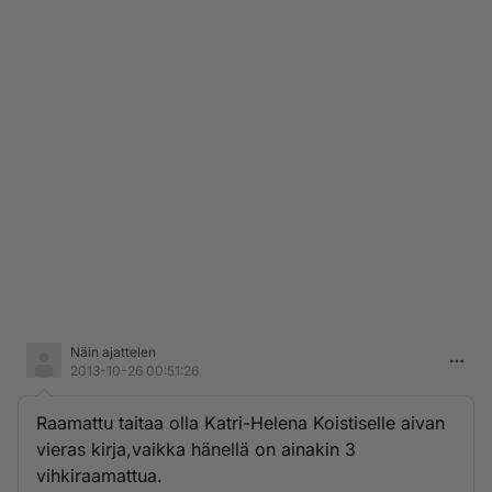
Näin ajattelen
2013-10-26 00:51:26
Raamattu taitaa olla Katri-Helena Koistiselle aivan
vieras kirja,vaikka hänellä on ainakin 3
vihkiraamattua.