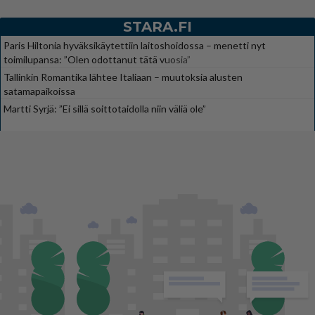
STARA.FI
Paris Hiltonia hyväksikäytettiin laitoshoidossa – menetti nyt
toimilupansa: ”Olen odottanut tätä vuosia”
Tallinkin Romantika lähtee Italiaan – muutoksia alusten
satamapaikoissa
Martti Syrjä: ”Ei sillä soittotaidolla niin väliä ole”