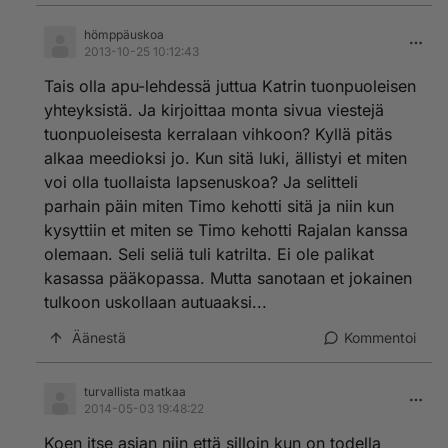
hömppäuskoa
2013-10-25 10:12:43
Tais olla apu-lehdessä juttua Katrin tuonpuoleisen
yhteyksistä. Ja kirjoittaa monta sivua viestejä
tuonpuoleisesta kerralaan vihkoon? Kyllä pitäs
alkaa meedioksi jo. Kun sitä luki, ällistyi et miten
voi olla tuollaista lapsenuskoa? Ja selitteli
parhain päin miten Timo kehotti sitä ja niin kun
kysyttiin et miten se Timo kehotti Rajalan kanssa
olemaan. Seli seliä tuli katrilta. Ei ole palikat
kasassa pääkopassa. Mutta sanotaan et jokainen
tulkoon uskollaan autuaaksi...
Äänestä
Kommentoi
turvallista matkaa
2014-05-03 19:48:22
Koen itse asian niin että silloin kun on todella