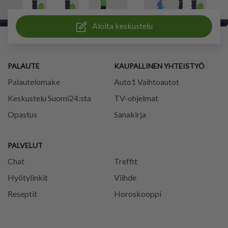
Aloita keskustelu
PALAUTE
KAUPALLINEN YHTEISTYÖ
Palautelomake
Auto1 Vaihtoautot
Keskustelu Suomi24:sta
TV-ohjelmat
Opastus
Sanakirja
PALVELUT
Chat
Treffit
Hyötylinkit
Viihde
Reseptit
Horoskooppi