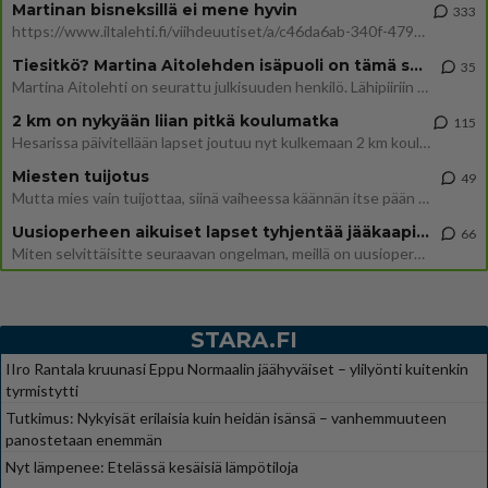
Martinan bisneksillä ei mene hyvin
333
https://www.iltalehti.fi/viihdeuutiset/a/c46da6ab-340f-4790-aaa7-0865eed2336 Yrityksen konkurssihakemus on tullut kärä
Tiesitkö? Martina Aitolehden isäpuoli on tämä suosittu laulaja
35
Martina Aitolehti on seurattu julkisuuden henkilö. Lähipiiriin mahtuu muitakin tunnettuja henkilöitä. Tiesitkö, että Ma
2 km on nykyään liian pitkä koulumatka
115
Hesarissa päivitellään lapset joutuu nyt kulkemaan 2 km kouluun jösses. Ruostefillarilla tuo matka menee vaikka miten äk
Miesten tuijotus
49
Mutta mies vain tuijottaa, siinä vaiheessa käännän itse pään pois. Mikä juttu? Yleensä jos joku tuijottaa tai katsoo, hä
Uusioperheen aikuiset lapset tyhjentää jääkaapin käydessään
66
Miten selvittäisitte seuraavan ongelman, meillä on uusioperhe, minulla teini-ikäiset lapset ja puolisolla aikuiset, jotk
STARA.FI
IIro Rantala kruunasi Eppu Normaalin jäähyväiset – ylilyönti kuitenkin
tyrmistytti
Tutkimus: Nykyisät erilaisia kuin heidän isänsä – vanhemmuuteen
panostetaan enemmän
Nyt lämpenee: Etelässä kesäisiä lämpötiloja