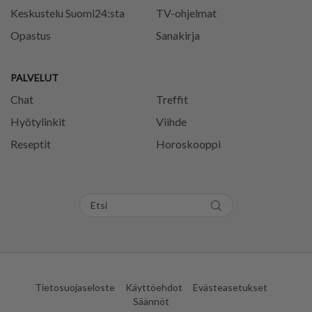
Keskustelu Suomi24:sta
TV-ohjelmat
Opastus
Sanakirja
PALVELUT
Chat
Treffit
Hyötylinkit
Viihde
Reseptit
Horoskooppi
Tietosuojaseloste
Käyttöehdot
Evästeasetukset
Säännöt