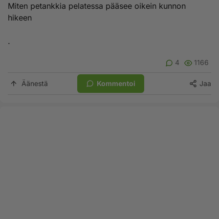
Miten petankkia pelatessa pääsee oikein kunnon
hikeen
.
4
1166
Äänestä
Kommentoi
Jaa