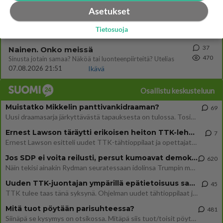
78
Hyvä ihminen
Asetukset
486
Koetko olevasi hyvä ihminen ja kohteletko toisia arvostavasti?
08.08.2026 05:09
Ikävä
Tietosuoja
37
Nainen. Onko meissä
470
Sinusta jotain samaa? Näköä tai luonteenpiirteitä? Utelias
07.08.2026 21:51
Ikävä
Osallistu keskusteluun
Muistatko Mikkelin panttivankidraaman?
69
Uusi draamasarja järkyttävästä tapauksesta on tulossa. Tositapahtumiin perustuva sarja ammentaa vuoden 1986 Mikkelin pan
Ernest Lawson täräytti erikoisen heiton TTK-lehdistötilaisuudessa: " Onko tässä tarkoituksena...?"
7
Ernest Lawson esitteli uudet TTK-tähtioppilaat ja opettajat torstaina 6.8. lehdistölle. Tulevalla kaudella on yksi hausk
Jos SDP ei voita reilusti, persut kumoavat demokratian Suomesta
620
Näin tekisi ainakin Rydman seuratessaan idolinsa Trumpin mallia https://www.is.fi/politiikka/art-2000012187244.html
Uuden TTK-juontajan ympärillä epätietoisuus sakenee - Nyt MTV hämmentää soppaa
45
TTK tulee taas tänä syksynä. Ohjelman uudet tähtioppilaat julkistetaan torstaina 6. elokuuta klo 14 alkavassa lehdistö
Mitä tuot pöytään parisuhteessa?
481
Siinäpä se kysymys on otsikossa. Mitäpä siis tuot/toisit pöytään parisuhteessa? Oletko mies vai nainen? Koetko sen mitä