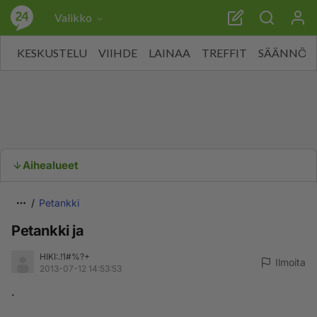
Valikko
KESKUSTELU
VIIHDE
LAINAA
TREFFIT
SÄÄNNÖT
Aihealueet
Petankki
Petankki ja
HIKI:.!1#%?+
Ilmoita
2013-07-12 14:53:53
.