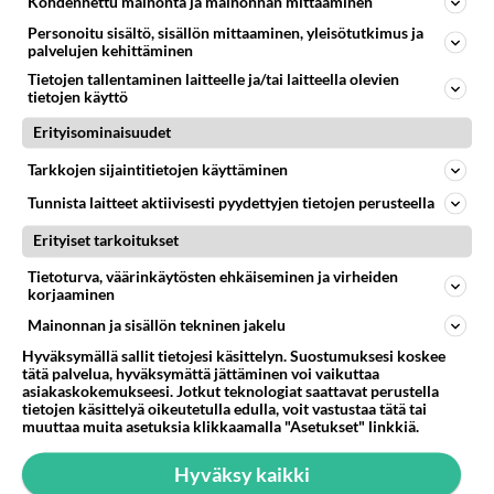
Kohdennettu mainonta ja mainonnan mittaaminen
07.08.2026 12:07
Jämsä
Personoitu sisältö, sisällön mittaaminen, yleisötutkimus ja
palvelujen kehittäminen
55
Mitä haluaisit kysyä tänään
Tietojen tallentaminen laitteelle ja/tai laitteella olevien
670
Kaivatultasi? Anna jokin tunniste itsestäni tai hänestä.
tietojen käyttö
07.08.2026 13:15
Ikävä
Erityisominaisuudet
47
En välitä sinusta yhtään
Tarkkojen sijaintitietojen käyttäminen
644
Olet pelkkä itsestään liikoja luuleva ämmä. Kierrän sinut kaukaa nyt ja aina. Olit mulle pelkkä lelu vaan.
07.08.2026 17:14
Ikävä
Tunnista laitteet aktiivisesti pyydettyjen tietojen perusteella
62
Erityiset tarkoitukset
Ei se nainen edes oo
613
mitenkään nätti 🤣🤣🤣🤣🤣
Tietoturva, väärinkäytösten ehkäiseminen ja virheiden
08.08.2026 19:19
Ikävä
korjaaminen
Mainonnan ja sisällön tekninen jakelu
33
Olen luovuttanut
593
Välimme menivät niin pahasti solmuun, ettei niitä voi enää korjata. On aika jatkaa elämässä eteenpäin. Toivon sulle kaik
Hyväksymällä sallit tietojesi käsittelyn. Suostumuksesi koskee
tätä palvelua, hyväksymättä jättäminen voi vaikuttaa
07.08.2026 15:03
Ikävä
asiakaskokemukseesi. Jotkut teknologiat saattavat perustella
tietojen käsittelyä oikeutetulla edulla, voit vastustaa tätä tai
7
Ernest Lawson täräytti erikoisen heiton TTK-lehdistötilaisuudessa: " Onko tässä tarkoituksena...?"
muuttaa muita asetuksia klikkaamalla "Asetukset" linkkiä.
586
Ernest Lawson esitteli uudet TTK-tähtioppilaat ja opettajat torstaina 6.8. lehdistölle. Tulevalla kaudella on yksi hausk
07.08.2026 07:20
Kotimaiset julkkisjuorut
Hyväksy kaikki