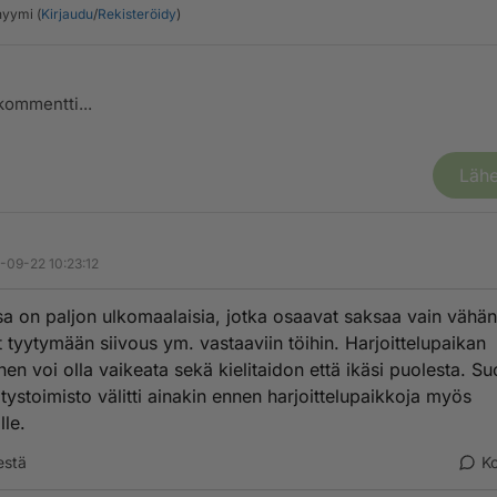
yymi (
Kirjaudu
/
Rekisteröidy
)
Lähe
-09-22 10:23:12
a on paljon ulkomaalaisia, jotka osaavat saksaa vain vähän
t tyytymään siivous ym. vastaaviin töihin. Harjoittelupaikan
nen voi olla vaikeata sekä kielitaidon että ikäsi puolesta. 
itystoimisto välitti ainakin ennen harjoittelupaikkoja myös
lle.
estä
K