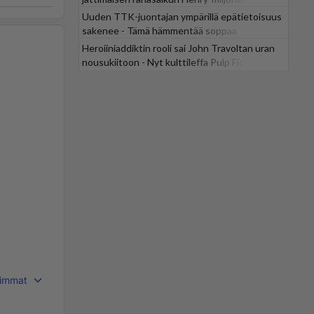
Uuden TTK-juontajan ympärillä epätietoisuus
sakenee - Tämä hämmentää soppaa
Heroiiniaddiktin rooli sai John Travoltan uran
nousukiitoon - Nyt kulttileffa Pulp Fiction
tv:stä
immat