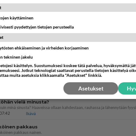
Perussuomalaisten kannatus nousi rytinäll
t
03:24
Maailman menoa
etojen käyttäminen
ein täysi-ikäinen hukkui?
iivisesti pyydettyjen tietojen perusteella
et
20:09
Iisalmi
äytösten ehkäiseminen ja virheiden korjaaminen
köinen
ön tekninen jakelu
 ?
16:24
Ikävä
ietojesi käsittelyn. Suostumuksesi koskee tätä palvelua, hyväksymättä jä
mukseesi. Jotkut teknologiat saattavat perustella tietojen käsittelyä oike
uttaa muita asetuksia klikkaamalla "Asetukset" linkkiä.
llut
illämme?
Asetukset
Hyv
14:44
Ikävä
öhän vielä minusta?
07:42
Ikävä
köinen pakkaus
äköinen pakkaus nainen.