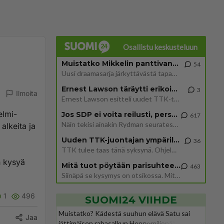
Osallistu keskusteluun
Muistatko Mikkelin panttivankidraaman?
54
Uusi draamasarja järkyttävästä tapauksesta on tulossa. Tositapahtumiin perustuva sarja ammentaa vuoden 1986 Mikkelin pan
Ernest Lawson täräytti erikoisen heiton TTK-lehdistötilaisuudessa: " Onko tässä tarkoituksena...?"
3
Ilmoita
Ernest Lawson esitteli uudet TTK-tähtioppilaat ja opettajat torstaina 6.8. lehdistölle. Tulevalla kaudella on yksi hausk
elmi-
Jos SDP ei voita reilusti, persut kumoavat demokratian Suomesta
617
Näin tekisi ainakin Rydman seuratessaan idolinsa Trumpin mallia https://www.is.fi/politiikka/art-2000012187244.html
alkeita ja
Uuden TTK-juontajan ympärillä epätietoisuus sakenee - Nyt MTV hämmentää soppaa
36
TTK tulee taas tänä syksynä. Ohjelman uudet tähtioppilaat julkistetaan torstaina 6. elokuuta klo 14 alkavassa lehdistö
n kysyä
Mitä tuot pöytään parisuhteessa?
463
Siinäpä se kysymys on otsikossa. Mitäpä siis tuot/toisit pöytään parisuhteessa? Oletko mies vai nainen? Koetko sen mitä
1
496
SUOMI24 VIIHDE
Muistatko? Kädestä suuhun elävä Satu sai
Jaa
jättimäisen rahasalkun Henry-miljonääriltä