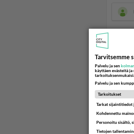
Tarvitsemme s
LUETUI
Palvelu ja sen
kolman
käyttäen evästeitä ja
PÄIVÄ
VI
tarkoituksenmukaisi
Palvelu ja sen kumpp
Jos SDP 
Tarkoitukset
06.08.2026 
Tarkat sijaintitiedo
Anteeksi
Kohdennettu mainon
Personoitu sisältö, 
06.08.2026 
Tietojen tallentamine