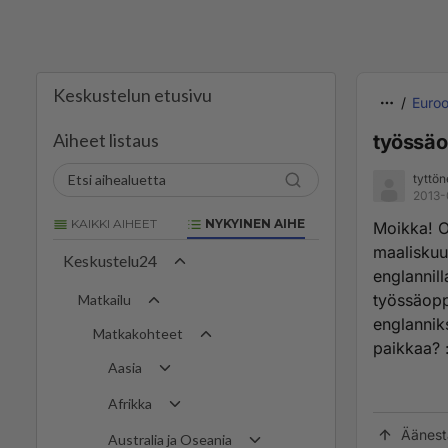
Keskustelun etusivu
Euro
Aiheet listaus
työssä
tyttö
2013-
KAIKKI AIHEET
NYKYINEN AIHE
Moikka! O
maaliskuu
Keskustelu24
englannill
työssäopp
Matkailu
englannik
Matkakohteet
paikkaa? :
Aasia
Afrikka
Äänest
Australia ja Oseania