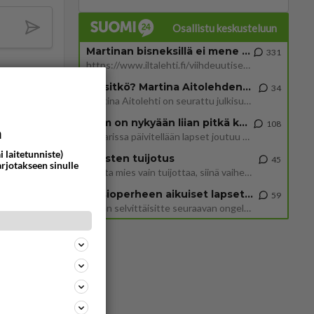
Osallistu keskusteluun
Martinan bisneksillä ei mene hyvin
331
https://www.iltalehti.fi/viihdeuutiset/a/c46da6ab-340f-4790-aaa7-0865eed2336 Yrityksen konkurssihakemus on tullut kärä
Tiesitkö? Martina Aitolehden isäpuoli on tämä suosittu laulaja
34
Martina Aitolehti on seurattu julkisuuden henkilö. Lähipiiriin mahtuu muitakin tunnettuja henkilöitä. Tiesitkö, että Ma
2 km on nykyään liian pitkä koulumatka
108
a
Hesarissa päivitellään lapset joutuu nyt kulkemaan 2 km kouluun jösses. Ruostefillarilla tuo matka menee vaikka miten äk
i laitetunniste)
Miesten tuijotus
45
arjotakseen sinulle
Mutta mies vain tuijottaa, siinä vaiheessa käännän itse pään pois. Mikä juttu? Yleensä jos joku tuijottaa tai katsoo, hä
Uusioperheen aikuiset lapset tyhjentää jääkaapin käydessään
59
617
ta
Miten selvittäisitte seuraavan ongelman, meillä on uusioperhe, minulla teini-ikäiset lapset ja puolisolla aikuiset, jotk
1633
Näin tekisi ainakin Rydman seuratessaan idolinsa Trumpin mallia https://www.is.fi/politiikka/art-2000012187244.html
44
887
Olen säälittävä, mitä tulee sinun kohtaamiseen. Tunnen vaan itseni todella epävarmaksi sun kanssa. Jos minun olisi pitän