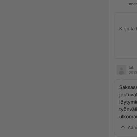
Anon
täti
2013
Saksass
joutuva
löytymi
työnväl
ulkomai
Ään