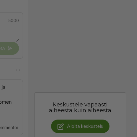
5000
tä
 ja
Suomen
Keskustele vapaasti
aiheesta kuin aiheesta
Aloita keskustelu
ommentoi