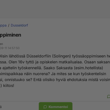
oppa
Dusseldorf
oppiminen
nen
09-11 14:57:50
lisin lähdössä Düsseldorfiin (Solingen) työssäoppimiseen h
ssa. Olen 16v tyttö ja opiskelen matkailualaa. Osaan saksan 
a ajattelin työskennellä. Saako Saksasta (esim.hotellista)
imispaikkaa näin nuorena? Ja mites se kun työskentelisin
si, onnistuuko se? Entä olisiko hyviä ehdotuksia mistä voisi
) kiitos!
ä
Kommentoi