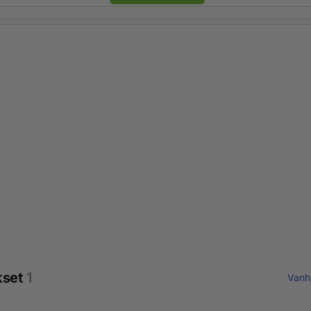
kset
1
Vanh