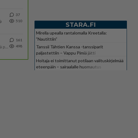
37
510

STARA.FI
Mirella upealla rantalomalla Kreetalla:
”Nautittiin”
161
498
Tanssii Tähtien Kanssa -tanssiparit
Tulevat tänne palstalle haukkumaan miehiä ja naljailemaan miehelle, kehuvat olevansa heitä parempia. Itse asuvat MIEHE
paljastettiin – Vappu Pimiä jätti
suosikkiohjelman
Hoitaja ei toimittanut potilaan valituskirjelmää
eteenpäin – sairaalalle huomautus