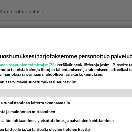
Kommentoi aloitusta...
Ketjusta on poistettu
0
sääntöjenvastaista viestiä.
Takaisin ylös
uostumuksesi tarjotaksemme personoitua palvelu
MMAT KESKUSTELUT
nen osapuolen toimittajat (73)
keräävät henkilötietoja (esim. IP-osoite ta
 muita teknisiä keinoja tietojen tallentamiseen ja lukemiseen laitteellasi t
IKKO
KUUKAUSI
a mainoksia ja parhaan mahdollisen asiakaskokemuksen.
anit tarvitsevat suostumuksesi seuraaviin:
ei voita reilusti, persut kumoavat demokratian Suomes
09:02
Maailman menoa
t ja tunnistaminen laitetta skannaamalla
 arkuuteni
ta ja mainonnan mittaaminen
sisällön mittaaminen, yleisötutkimus ja palvelujen kehittäminen
16:54
Ikävä
n laitteelle ja/tai laitteella olevien tietojen käyttö