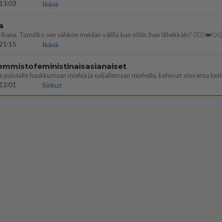
13:03
Ikävä
a
ihana. Tunsitko sen sähkön meidän välillä kun oltiin ihan låhekkäin? 👩‍❤️‍👩❤️😼
21:15
Ikävä
emmistofeministinaisasianaiset
12:01
Sinkut