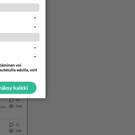
487
ä Ylen tänään julkaisemassa tuoreimmassa gallup-kyselyssä.
753
https://yle.fi/a/74-20239449 Perussuomalaisilla hurja- ja ylivoimaisesti suurin nousu tässä uudessa Ylen gallupissa. Kyl
14
743
Poliisin mukaan nuori oli lähes täysi-ikäinen. Ennen iltakuutta tulleen ilmoituksen mukaan ihminen oli joutunut mahdoll
45
672
ttäminen voi
utetulla edulla, voit
41
614
äksy kaikki
30
566
Yhtä paljon, kuin minä sinusta? Haaveissa ollaan kahdestaan, rauhassa ja lähennytään fyysisesti ja tutustutaan syvemmin
32
543