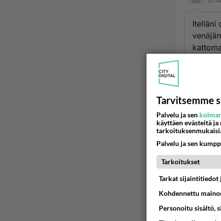
2014
Itellän
venäjän
kattomas
Valitsin
kissa! 
yms. Su
ja tule
Tarvitsemme s
keskenä
Palvelu ja sen
kolman
kuitenk
käyttäen evästeitä ja
huomaa 
tarkoituksenmukaisi
on lemp
Palvelu ja sen kumpp
kasvoin
Tarkoitukset
2
Ää
Tarkat sijaintitiedo
Kohdennettu mainon
2
Personoitu sisältö, 