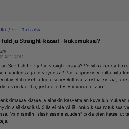
ikit
Yleistä kissoista
 fold ja Straight-kissat - kokemuksia?
na75
01-27 14:21:44
än Scottish fold ja/tai straight kissaa? Voisitko kertoa kok
sen luonteesta ja terveydestä? Pääkaupunkiseudulla niitä tu
äläiset ihmiset ja tuntuisi arveluttavalta ostaa kissaa, jonk
odistus on kielellä, josta ei edes ymmärrä mitään.
 hankkimassa kissaa ja ainakin kasvattajan kuvailun mukaan s
hyvin sisäkissoiksi. Sillä ei ole väliä, onko kissa rotukissa va
issa. Vain tämän "sisäkissamaisuuden" takia olen katsellut 
teja.