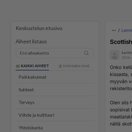
Keskustelun etusivu
Lemm
Aiheet listaus
Scottish
karlii
2014-
KAIKKI AIHEET
NYKYINEN AIHE
Onko kellä
kissasta, 
Paikkakunnat
myyvän ven
rekisterit
Suhteet
Terveys
Olen siis
sopisivat 
Viihde ja kulttuuri
maatiaisk
näitä skot
Yhteiskunta