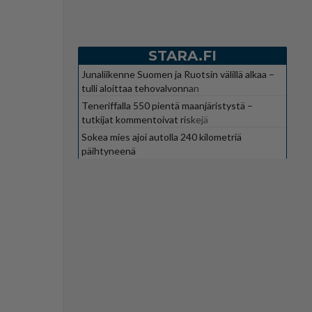
STARA.FI
Junaliikenne Suomen ja Ruotsin välillä alkaa –
tulli aloittaa tehovalvonnan
Teneriffalla 550 pientä maanjäristystä –
tutkijat kommentoivat riskejä
Sokea mies ajoi autolla 240 kilometriä
päihtyneenä