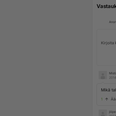
Vastau
Anon
Mist
2014
Mikä ta
1
Ää
jiiip