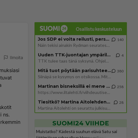
Osallistu keskusteluun
Jos SDP ei voita reilusti, persut kumoavat demokratian Suomesta
140
Näin tekisi ainakin Rydman seuratessaan idolinsa Trumpin mallia https://www.is.fi/politiikka/art-2000012187244.html
Uuden TTK-juontajan ympärillä epätietoisuus sakenee - Nyt MTV hämmentää soppaa
4
Ilmoita
TTK tulee taas tänä syksynä. Ohjelman uudet tähtioppilaat julkistetaan torstaina 6. elokuuta klo 14 alkavassa lehdistö
emuksiasi
Mitä tuot pöytään parisuhteessa?
380
Siinäpä se kysymys on otsikossa. Mitäpä siis tuot/toisit pöytään parisuhteessa? Oletko mies vai nainen? Koetko sen mitä
ntuvat
a
Martinan bisneksillä ei mene hyvin
258
https://www.iltalehti.fi/viihdeuutiset/a/c46da6ab-340f-4790-aaa7-0865eed2336 Yrityksen konkurssihakemus on tullut kärä
Tiesitkö? Martina Aitolehden isäpuoli on tämä suosittu laulaja
28
kotit
Martina Aitolehti on seurattu julkisuuden henkilö. Lähipiiriin mahtuu muitakin tunnettuja henkilöitä. Tiesitkö, että Ma
i ns.
tarkemmin
SUOMI24 VIIHDE
Muistatko? Kädestä suuhun elävä Satu sai
jättimäisen rahasalkun Henry-miljonääriltä