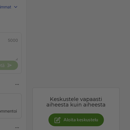
immat
5000
tä
Keskustele vapaasti
aiheesta kuin aiheesta
ommentoi
Aloita keskustelu