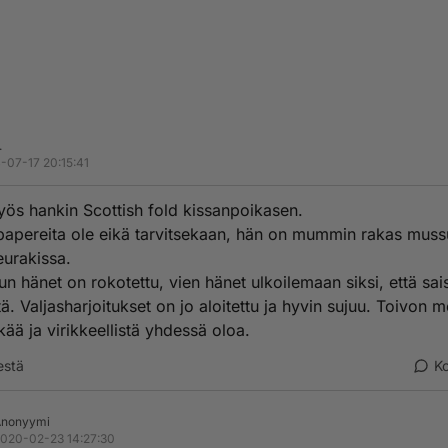
.
-07-17 20:15:41
ös hankin Scottish fold kissanpoikasen.
ä papereita ole eikä tarvitsekaan, hän on mummin rakas mus
eurakissa.
un hänet on rokotettu, vien hänet ulkoilemaan siksi, että sais
tä. Valjasharjoitukset on jo aloitettu ja hyvin sujuu. Toivon me
kää ja virikkeellistä yhdessä oloa.
estä
K
Anonyymi
020-02-23 14:27:30