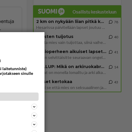
Osallistu keskusteluun
pentuja
2 km on nykyään liian pitkä koulumatka
78
Hesarissa päivitellään lapset joutuu nyt kulkemaan 2 km kouluun jösses. Ruostefillarilla tuo matka menee vaikka miten äk
.
n mainio
Miesten tuijotus
40
oista
Mutta mies vain tuijottaa, siinä vaiheessa käännän itse pään pois. Mikä juttu? Yleensä jos joku tuijottaa tai katsoo, hä
iaalinen
Uusioperheen aikuiset lapset tyhjentää jääkaapin käydessään
41
opa
Miten selvittäisitte seuraavan ongelman, meillä on uusioperhe, minulla teini-ikäiset lapset ja puolisolla aikuiset, jotk
a
AAN. Ei
GALLUP: Mikä on arkiruokabravuurisi?
14
i laitetunniste)
Lomat on monella lomailtu ja arki alkaa. Se voi tarkoittaa myös sitä, että grillailut on grillattu ja palataan arjen ruo
arjotakseen sinulle
tuu kun
Naiset kertokaa
43
a
Miksi se että mies on seksuaalinen ja haluaa seksiä ja te olette hänen mielestänne haluttava on vastenmielistä? Mikä sii
ommentoi