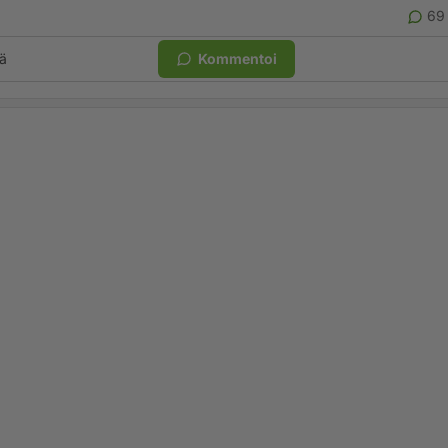
69
ä
Kommentoi