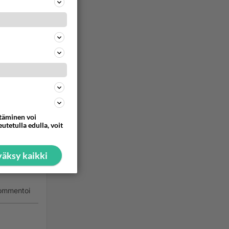
nevä ja
johtuvat
ynaama.
ommentoi
vulias
ttäminen voi
utetulla edulla, voit
tä
äksy kaikki
 ovat
ommentoi