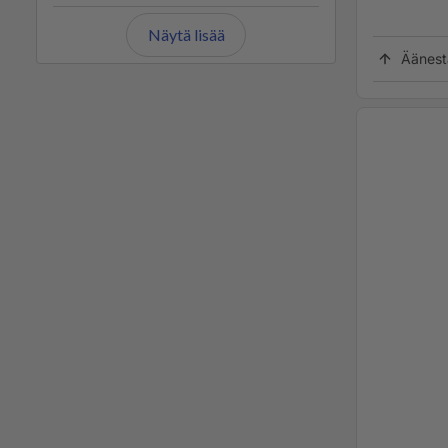
Näytä lisää
Äänest