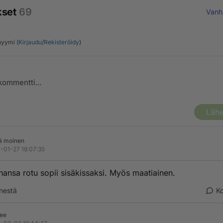
kset
69
Vanh
yymi (
Kirjaudu
/
Rekisteröidy
)
Lähe
ä moinen
-01-27 18:07:35
hansa rotu sopii sisäkissaksi. Myös maatiainen.
nestä
K
eee