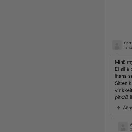
Onni
2014
Minä my
Ei sill
ihana s
Sitten k
virikkei
pitkää i
Ään
2