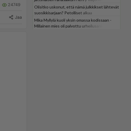
24749
Olisitko uskonut, että nämä julkkikset lähtevät
suosikkisarjaan? Petolliset alkaa
Jaa
jättiyllätyksellä
Mika Myllylä kuoli yksin omassa kodissaan -
Millainen mies oli palvottu urheilusankari?