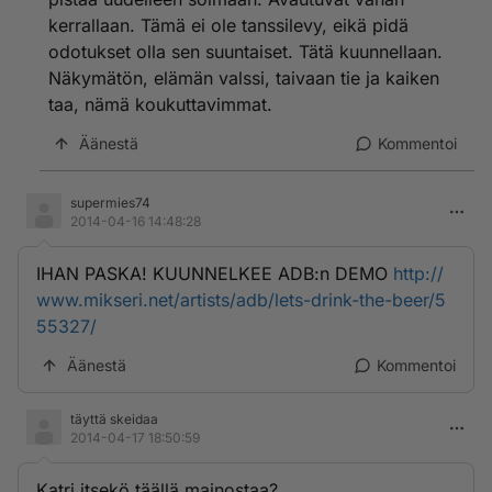
kerrallaan. Tämä ei ole tanssilevy, eikä pidä
odotukset olla sen suuntaiset. Tätä kuunnellaan.
Näkymätön, elämän valssi, taivaan tie ja kaiken
taa, nämä koukuttavimmat.
Äänestä
Kommentoi
supermies74
2014-04-16 14:48:28
IHAN PASKA! KUUNNELKEE ADB:n DEMO
http://
www.mikseri.net/artists/adb/lets-drink-the-beer/5
55327/
Äänestä
Kommentoi
täyttä skeidaa
2014-04-17 18:50:59
Katri itsekö täällä mainostaa?