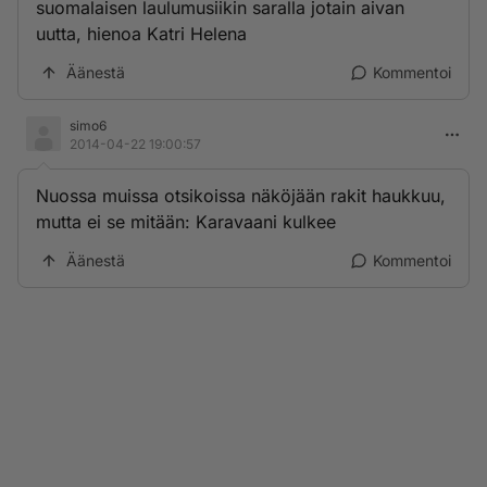
suomalaisen laulumusiikin saralla jotain aivan
uutta, hienoa Katri Helena
Äänestä
Kommentoi
simo6
2014-04-22 19:00:57
Nuossa muissa otsikoissa näköjään rakit haukkuu,
mutta ei se mitään: Karavaani kulkee
Äänestä
Kommentoi