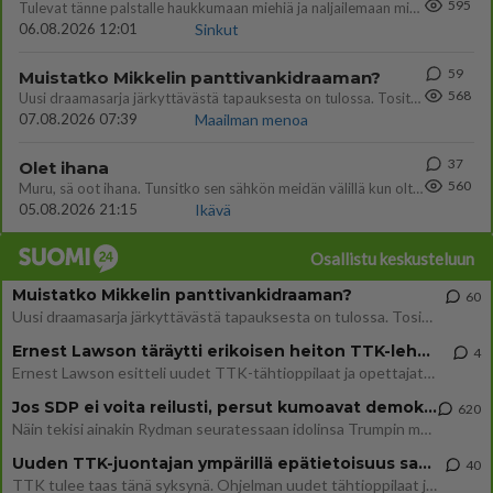
595
Tulevat tänne palstalle haukkumaan miehiä ja naljailemaan miehelle, kehuvat olevansa heitä parempia. Itse asuvat MIEHE
06.08.2026 12:01
Sinkut
59
Muistatko Mikkelin panttivankidraaman?
568
Uusi draamasarja järkyttävästä tapauksesta on tulossa. Tositapahtumiin perustuva sarja ammentaa vuoden 1986 Mikkelin pan
07.08.2026 07:39
Maailman menoa
37
Olet ihana
560
Muru, sä oot ihana. Tunsitko sen sähkön meidän välillä kun oltiin ihan låhekkäin? 👩‍❤️‍👩❤️😼😘
05.08.2026 21:15
Ikävä
Osallistu keskusteluun
Muistatko Mikkelin panttivankidraaman?
60
Uusi draamasarja järkyttävästä tapauksesta on tulossa. Tositapahtumiin perustuva sarja ammentaa vuoden 1986 Mikkelin pan
Ernest Lawson täräytti erikoisen heiton TTK-lehdistötilaisuudessa: " Onko tässä tarkoituksena...?"
4
Ernest Lawson esitteli uudet TTK-tähtioppilaat ja opettajat torstaina 6.8. lehdistölle. Tulevalla kaudella on yksi hausk
Jos SDP ei voita reilusti, persut kumoavat demokratian Suomesta
620
Näin tekisi ainakin Rydman seuratessaan idolinsa Trumpin mallia https://www.is.fi/politiikka/art-2000012187244.html
Uuden TTK-juontajan ympärillä epätietoisuus sakenee - Nyt MTV hämmentää soppaa
40
TTK tulee taas tänä syksynä. Ohjelman uudet tähtioppilaat julkistetaan torstaina 6. elokuuta klo 14 alkavassa lehdistö