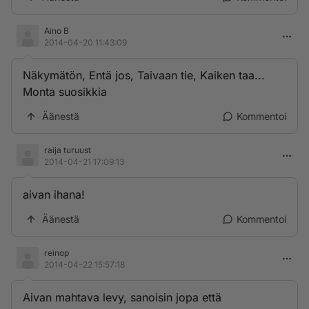
Aino B
2014-04-20 11:43:09
Näkymätön, Entä jos, Taivaan tie, Kaiken taa...
Monta suosikkia
Äänestä
Kommentoi
raija turuust
2014-04-21 17:09:13
aivan ihana!
Äänestä
Kommentoi
reinop
2014-04-22 15:57:18
Aivan mahtava levy, sanoisin jopa että