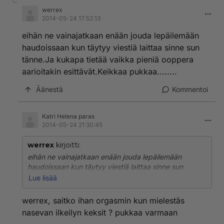
werrex
2014-05-24 17:52:13
eihän ne vainajatkaan enään jouda lepäilemään
haudoissaan kun täytyy viestiä laittaa sinne sun
tänne.Ja kukapa tietää vaikka pieniä ooppera
aarioitakin esittävät.Keikkaa pukkaa........
Äänestä
Kommentoi
Katri Helena paras
2014-05-24 21:30:45
werrex
kirjoitti:
eihän ne vainajatkaan enään jouda lepäilemään
haudoissaan kun täytyy viestiä laittaa sinne sun
tänne.Ja kukapa tietää vaikka pieniä ooppera
Lue lisää
aarioitakin esittävät.Keikkaa pukkaa........
werrex, saitko ihan orgasmin kun mielestäs
nasevan ilkeilyn keksit ? pukkaa varmaan