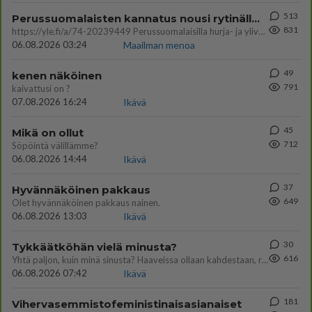
513
Perussuomalaisten kannatus nousi rytinällä Ylen tänään julkaisemassa tuoreimmassa gallup-kyselyssä.
831
https://yle.fi/a/74-20239449 Perussuomalaisilla hurja- ja ylivoimaisesti suurin nousu tässä uudessa Ylen gallupissa. Kyl
06.08.2026 03:24
Maailman menoa
49
kenen näköinen
791
kaivattusi on ?
07.08.2026 16:24
Ikävä
45
Mikä on ollut
712
Söpöintä välillämme?
06.08.2026 14:44
Ikävä
37
Hyvännäköinen pakkaus
649
Olet hyvännäköinen pakkaus nainen.
06.08.2026 13:03
Ikävä
30
Tykkäätköhän vielä minusta?
616
Yhtä paljon, kuin minä sinusta? Haaveissa ollaan kahdestaan, rauhassa ja lähennytään fyysisesti ja tutustutaan syvemmin
06.08.2026 07:42
Ikävä
181
Vihervasemmistofeministinaisasianaiset