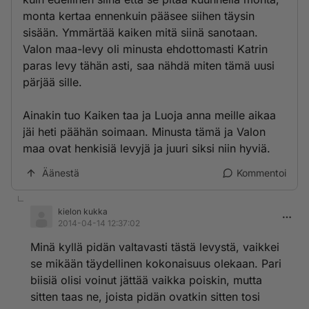
monta kertaa ennenkuin pääsee siihen täysin
sisään. Ymmärtää kaiken mitä siinä sanotaan.
Valon maa-levy oli minusta ehdottomasti Katrin
paras levy tähän asti, saa nähdä miten tämä uusi
pärjää sille.
Ainakin tuo Kaiken taa ja Luoja anna meille aikaa
jäi heti päähän soimaan. Minusta tämä ja Valon
maa ovat henkisiä levyjä ja juuri siksi niin hyviä.
Äänestä
Kommentoi
kielon kukka
2014-04-14 12:37:02
Minä kyllä pidän valtavasti tästä levystä, vaikkei
se mikään täydellinen kokonaisuus olekaan. Pari
biisiä olisi voinut jättää vaikka poiskin, mutta
sitten taas ne, joista pidän ovatkin sitten tosi