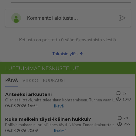
Kommentoi aloitusta...
Ketjusta on poistettu
0
sääntöjenvastaista viestiä.
Takaisin ylös
LUETUIMMAT KESKUSTELUT
PÄIVÄ
VIIKKO
KUUKAUSI
52
Anteeksi arkuuteni
1043
Olen säälittävä, mitä tulee sinun kohtaamiseen. Tunnen vaan itseni todella epävarmaksi sun kanssa. Jos minun olisi pitän
06.08.2026 16:54
Ikävä
20
Kuka melkein täysi-ikäinen hukkui?
965
Poliisin mukaan nuori oli lähes täysi-ikäinen. Ennen iltakuutta tulleen ilmoituksen mukaan ihminen oli joutunut mahdoll
06.08.2026 20:09
Iisalmi