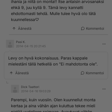
ihania ja niitä on monta!! Itse antaisin arvosanaksi
ehkä 9, juu kyllä 9. Tämä levy kannatti
ehdottomasti tehdä. Mulle tulee hyvä olo tätä
kuunnellessa♡
Äänestä
Kommentoi
Pasi K.
2014-04-15 20:21:45
Levy on hyvä kokonaisuus. Paras kappale
mielestäni tällä hetkellä on "Ei mahdotonta ole".
Äänestä
Kommentoi
Dick Taattori
2014-04-16 19:03:29
Parempi, kuin vuosiin. Olen kuunnellut monta
kertaa ja aina vähän ajan kuluttua tekee mieli
pistää uudelleen soimaan. Avautuvat vähän