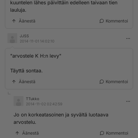
kuuntelen lähes päivittäin edelleen taivaan tien
lauluja.
Äänestä
Kommentoi
JJSS
2014-11-01 14:02:10
"arvostele K H:n levy"
Täyttä sontaa.
Äänestä
Kommentoi
TTukko
2014-11-02 02:42:59
Jo on korkeatasoinen ja syvältä luotaava
arvostelu.
Äänestä
Kommentoi