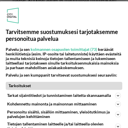
pääse. Korkeat äänet ei mahdollisia muutenkaan,
kuten joillain nuorilla lahjakkuuksilla. Pitää omata
laaja ääni-ala, kuten on Diandralla ja tietysti taito.
Joillain mieslaulajilla on vaan plussaa, että ääni
mataloitui, kuten oli kävi Kari Tapiolla.
Tarvitsemme suostumuksesi tarjotaksemme
personoitua palvelua
Äänestä
Kommentoi
Palvelu ja sen
kolmannen osapuolen toimittajat (73)
keräävät
Katri-fani
henkilötietoja (esim. IP-osoite tai laitetunniste) käyttäen evästeitä
2014-05-24 07:32:50
ja muita teknisiä keinoja tietojen tallentamiseen ja lukemiseen
laitteellasi tarjotakseen sinulle tarkoituksenmukaisia mainoksia
ja parhaan mahdollisen asiakaskokemuksen.
vanhuus vaikuttaa
kirjoitti:
Palvelu ja sen kumppanit tarvitsevat suostumuksesi seuraaviin:
Eihän se ääni kirkastuu vanhemmiten vaan mataloituu
ja miltei kaikilla niin tekee.
Tarkoitukset
Ääni tummuu ja mataloituu eikä siitä mihinkään pääse.
Lue lisää
Korkeat äänet ei mahdollisia muutenkaan, kuten joillain
Tarkat sijaintitiedot ja tunnistaminen laitetta skannaamalla
nuorilla lahjakkuuksilla. Pitää omata laaja ääni-ala,
Taivaan tie levyyn sopii just Katri Helenan ääni,
Kohdennettu mainonta ja mainonnan mittaaminen
kuten on Diandralla ja tietysti taito. Joillain mieslaulajilla
siinä on paljon lämpöä ja elämänkokemusta.Kun
on vaan plussaa, että ääni mataloitui, kuten oli kävi
Personoitu sisältö, sisällön mittaaminen, yleisötutkimus ja
tätä levyä kuuntelee niin Katri Helenan tulkinta on
Kari Tapiolla.
palvelujen kehittäminen
uskottava, hän tietää mistä laulaa ja se kuuluu!
Tietojen tallentaminen laitteelle ja/tai laitteella olevien