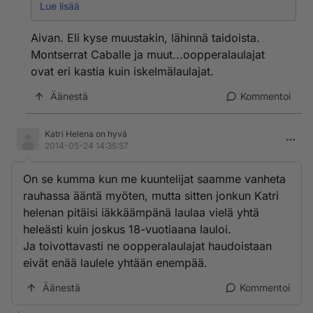
äänensä .Jos se on sitten eri juttu oopperalaulajilla kuin
Lue lisää
iskelmälaulajilla
Aivan. Eli kyse muustakin, lähinnä taidoista.
Montserrat Caballe ja muut...oopperalaulajat
ovat eri kastia kuin iskelmälaulajat.
Äänestä
Kommentoi
Katri Helena on hyvä
2014-05-24 14:35:57
On se kumma kun me kuuntelijat saamme vanheta
rauhassa ääntä myöten, mutta sitten jonkun Katri
helenan pitäisi iäkkäämpänä laulaa vielä yhtä
heleästi kuin joskus 18-vuotiaana lauloi.
Ja toivottavasti ne oopperalaulajat haudoistaan
eivät enää laulele yhtään enempää.
Äänestä
Kommentoi