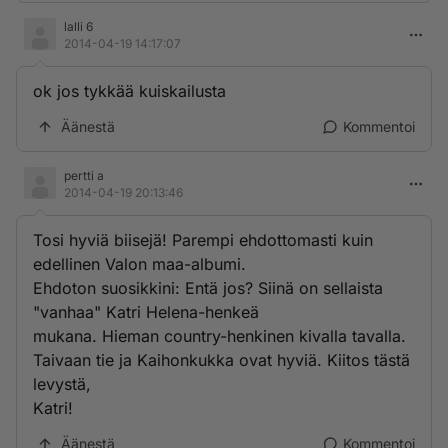
lalli 6
2014-04-19 14:17:07
ok jos tykkää kuiskailusta
Äänestä
Kommentoi
pertti a
2014-04-19 20:13:46
Tosi hyviä biisejä! Parempi ehdottomasti kuin
edellinen Valon maa-albumi.
Ehdoton suosikkini: Entä jos? Siinä on sellaista
"vanhaa" Katri Helena-henkeä
mukana. Hieman country-henkinen kivalla tavalla.
Taivaan tie ja Kaihonkukka ovat hyviä. Kiitos tästä
levystä,
Katri!
Äänestä
Kommentoi