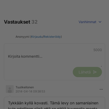
Vastaukset
32
Vanhimmat
Anonyymi (
Kirjaudu
/
Rekisteröidy
)
5000
Lähetä
Tuulikellonen
2014-04-14 09:38:53
Tykkään kyllä kovasti. Tämä levy on samanlainen
kuin edellinen siinä että se pitää kuunnella monta,