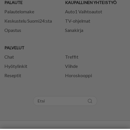
PALAUTE
KAUPALLINEN YHTEISTYÖ
Palautelomake
Auto1 Vaihtoautot
Keskustelu Suomi24:sta
TV-ohjelmat
Opastus
Sanakirja
PALVELUT
Chat
Treffit
Hyötylinkit
Viihde
Reseptit
Horoskooppi