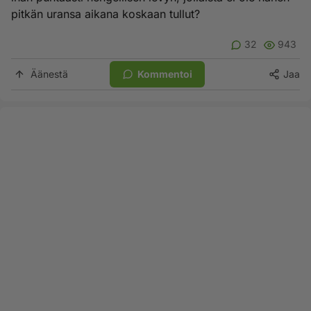
pitkän uransa aikana koskaan tullut?
32
943
Äänestä
Kommentoi
Jaa