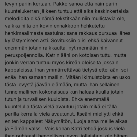
levyn pariin kertaan. Pakko sanoa että näin parin
kuuntelukerran jälkeen tuntuu että aika keskinkertaisia
melodioita eikä nämä tekstitkään niin mullistavia ole,
vaikka niitä on kovin ennakkoon hehkutettu
henkimaailmasta saatuina: sana rakkaus pursuaa lähes
kyllästymiseen asti. Sovituksiin olisi ehkä kaivannut
enemmän jotain raikkautta, nyt mennään niin
peruspoljennolla. Katrin ääni on kotoisan tuttu, mutta
jonkin verran tuntuu myös kireän oloiselta jossain
kappaleissa. Ihan ymmärrettävää tietysti ettei ääni soi
enää ihan samaan malliin. Mitään ikimuistoista en usko
tästä levystä jäävän elämään, mutta ihan sellainen
tunnelmallinen kokonaisuus kun haluaa kuulla jotain
tutun ja turvallisen kuuloista. Ehkä enemmällä
kuuntelulla tästä vielä avautuu jotain mikä ei tällä
parilla kerralla vielä avautunut. Itseäni miellytti ehkä
eniten kappaleet Näkymätön, Luoja anna meille aikaa
ja Elämän valssi. Voisikohan Katri tehdä joskus vielä
ihan puhtaasti hengellisen levyn, jollaista ei ole hänen