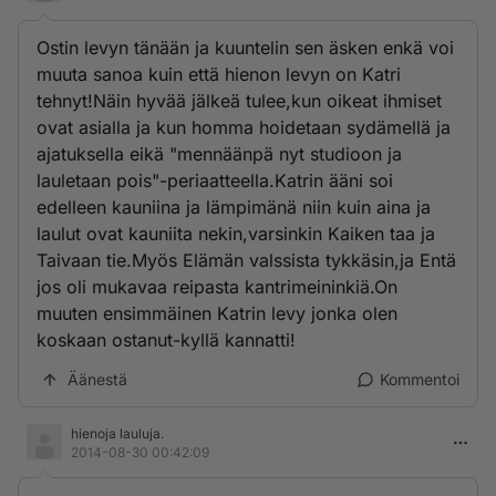
Ostin levyn tänään ja kuuntelin sen äsken enkä voi
muuta sanoa kuin että hienon levyn on Katri
tehnyt!Näin hyvää jälkeä tulee,kun oikeat ihmiset
ovat asialla ja kun homma hoidetaan sydämellä ja
ajatuksella eikä "mennäänpä nyt studioon ja
lauletaan pois"-periaatteella.Katrin ääni soi
edelleen kauniina ja lämpimänä niin kuin aina ja
laulut ovat kauniita nekin,varsinkin Kaiken taa ja
Taivaan tie.Myös Elämän valssista tykkäsin,ja Entä
jos oli mukavaa reipasta kantrimeininkiä.On
muuten ensimmäinen Katrin levy jonka olen
koskaan ostanut-kyllä kannatti!
Äänestä
Kommentoi
hienoja lauluja.
2014-08-30 00:42:09