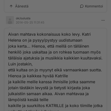
Äänestä
Kommentoi
ok/oulusta
2014-05-25 11:31:45
Aivan mahtava kokonaisuus koko levy. Katri
Helena on ja pysyy/pystyy uudistumaan
joka kerta... Hienoa, että meillä on tälläinen
henkilö joka uskaltaa ja on rohkea tuomaan myös
tälläisia ajatuksia ja musiikkia kaikkien kuultavaksi.
Luin jostakin,
että kultaa on jo myynyt eikä varmaankaan suotta.
Hienoa ja kaikkea hyvää Katrille
ja kaikille meille kanssa ihmisille jotka saamme
jotain tästäkin levystä ja tietysti kirjasta joka
julkaistiin samaan aikaa. Aivan mahtavaa ja
lämpöistä kesää teille
kaikille ja suurkiitos KATRILLE ja koko tiimille jotka