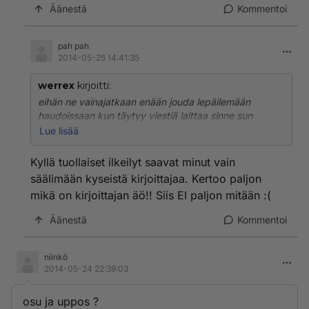
Äänestä
Kommentoi
pah pah
2014-05-25 14:41:35
werrex
kirjoitti:
eihän ne vainajatkaan enään jouda lepäilemään
haudoissaan kun täytyy viestiä laittaa sinne sun
tänne.Ja kukapa tietää vaikka pieniä ooppera
Lue lisää
aarioitakin esittävät.Keikkaa pukkaa........
Kyllä tuollaiset ilkeilyt saavat minut vain
säälimään kyseistä kirjoittajaa. Kertoo paljon
mikä on kirjoittajan äö!! Siis EI paljon mitään :(
Äänestä
Kommentoi
niinkö
2014-05-24 22:39:03
osu ja uppos ?