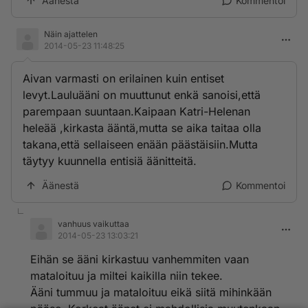
Äänestä
Kommentoi
Näin ajattelen
2014-05-23 11:48:25
Aivan varmasti on erilainen kuin entiset
levyt.Lauluääni on muuttunut enkä sanoisi,että
parempaan suuntaan.Kaipaan Katri-Helenan
heleää ,kirkasta ääntä,mutta se aika taitaa olla
takana,että sellaiseen enään päästäisiin.Mutta
täytyy kuunnella entisiä äänitteitä.
Äänestä
Kommentoi
vanhuus vaikuttaa
2014-05-23 13:03:21
Eihän se ääni kirkastuu vanhemmiten vaan
mataloituu ja miltei kaikilla niin tekee.
Ääni tummuu ja mataloituu eikä siitä mihinkään