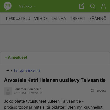
Valikko
KESKUSTELU
VIIHDE
LAINAA
TREFFIT
SÄÄNNÖT
Aihealueet
Tanssi ja iskelmä
Arvostele Katri Helenan uusi levy Taivaan tie
Lauantai-illan poika
Ilmoita
2014-04-13 21:02:32
Joko olette tutustuneet uuteen Taivaan tie -
pitkäsoittoon ja mitä siitä pidätte? Olen nyt kuunnellut