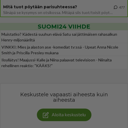
Mitä tuot pöytään parisuhteessa?
477
Siinäpä se kysymys on otsikossa. Mitäpä siis tuot/toisit pöytään parisuhteessa? Oletko mies vai nainen? Koetko sen mitä
SUOMI24 VIIHDE
Muistatko? Kädestä suuhun elävä Satu sai jättimäisen rahasalkun
Henry-miljonääriltä
VINKKI: Mies ja alaston ase -komediat tv:ssä - Upeat Anna Nicole
Smith ja Priscilla Presley mukana
Iloyllätys! Maajussi-Kalle ja Niina palaavat televisioon - Niinalta
rehellinen reaktio: "KÄÄKS!"
Keskustele vapaasti aiheesta kuin
aiheesta
Aloita keskustelu