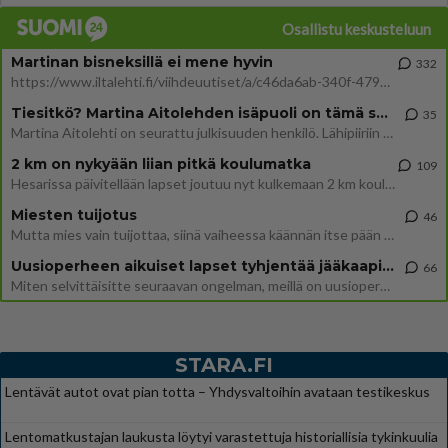
Osallistu keskusteluun
Martinan bisneksillä ei mene hyvin
332
https://www.iltalehti.fi/viihdeuutiset/a/c46da6ab-340f-4790-aaa7-0865eed2336 Yrityksen konkurssihakemus on tullut kärä
Tiesitkö? Martina Aitolehden isäpuoli on tämä suosittu laulaja
35
Martina Aitolehti on seurattu julkisuuden henkilö. Lähipiiriin mahtuu muitakin tunnettuja henkilöitä. Tiesitkö, että Ma
2 km on nykyään liian pitkä koulumatka
109
Hesarissa päivitellään lapset joutuu nyt kulkemaan 2 km kouluun jösses. Ruostefillarilla tuo matka menee vaikka miten äk
Miesten tuijotus
46
Mutta mies vain tuijottaa, siinä vaiheessa käännän itse pään pois. Mikä juttu? Yleensä jos joku tuijottaa tai katsoo, hä
Uusioperheen aikuiset lapset tyhjentää jääkaapin käydessään
66
Miten selvittäisitte seuraavan ongelman, meillä on uusioperhe, minulla teini-ikäiset lapset ja puolisolla aikuiset, jotk
STARA.FI
Lentävät autot ovat pian totta – Yhdysvaltoihin avataan testikeskus
Lentomatkustajan laukusta löytyi varastettuja historiallisia tykinkuulia