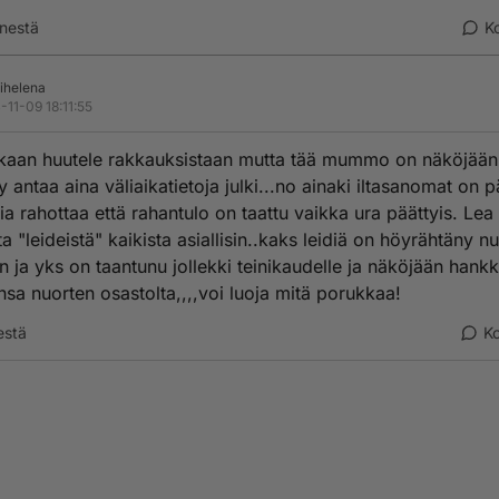
nestä
K
ihelena
-11-09 18:11:55
kaan huutele rakkauksistaan mutta tää mummo on näköjään
 antaa aina väliaikatietoja julki...no ainaki iltasanomat on 
ria rahottaa että rahantulo on taattu vaikka ura päättyis. Le
a "leideistä" kaikista asiallisin..kaks leidiä on höyrähtäny n
in ja yks on taantunu jollekki teinikaudelle ja näköjään hankk
nsa nuorten osastolta,,,,voi luoja mitä porukkaa!
estä
K