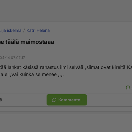
i ja iskelmä
Katri Helena
e täälä maimostaaa
04-14 07:07:17
ä lankat käsissä rahastus ilmi selvää ,siimat ovat kireitä Kat
 ei ,vai kuinka se menee ,,,,
ä
Kommentoi