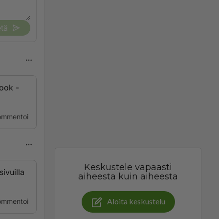
tä
ook -
ommentoi
Keskustele vapaasti
sivuilla
aiheesta kuin aiheesta
Aloita keskustelu
ommentoi