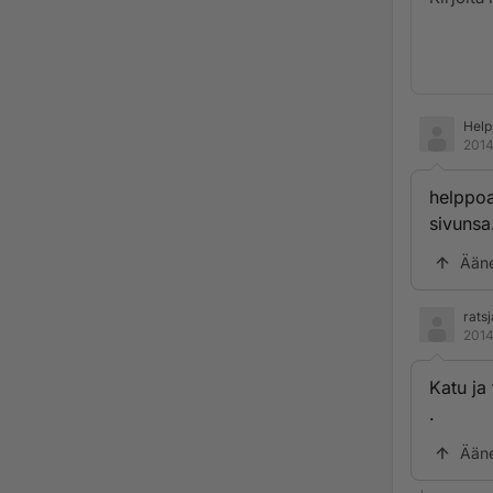
Help
2014
helppoa
sivunsa
Ään
ratsj
2014
Katu ja 
.
Ään