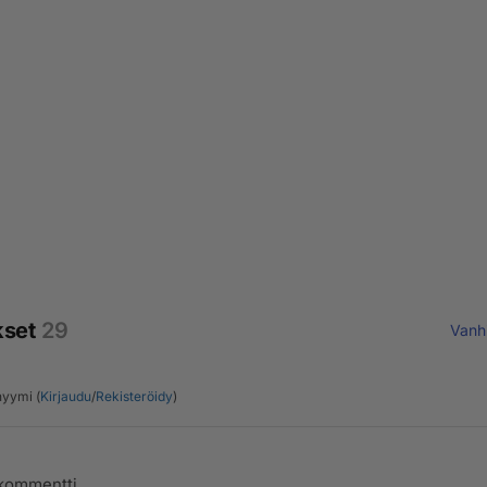
kset
29
Vanh
yymi (
Kirjaudu
/
Rekisteröidy
)