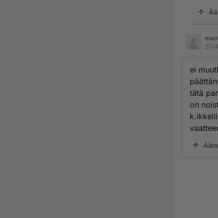
Ää
metr
2014
ei muut
päättäny
tätä pa
on noist
k.ikkeli
vaattee
Ään