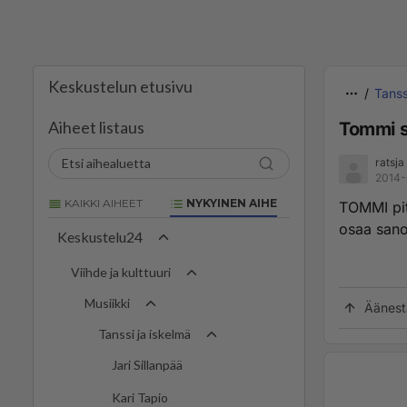
Keskustelun etusivu
Tanss
Aiheet listaus
Tommi s
ratsja
2014-
KAIKKI AIHEET
NYKYINEN AIHE
TOMMI pitä
osaa sanoa
Keskustelu24
Viihde ja kulttuuri
Musiikki
Äänest
Tanssi ja iskelmä
Jari Sillanpää
Kari Tapio