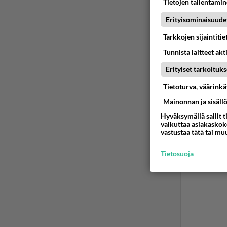
Tietojen tallentamine
Erityisominaisuude
Tarkkojen sijaintiti
Tunnista laitteet akt
Erityiset tarkoituks
Tietoturva, väärink
Mainonnan ja sisäll
Hyväksymällä sallit t
vaikuttaa asiakaskoke
vastustaa tätä tai mu
Tietosuoja