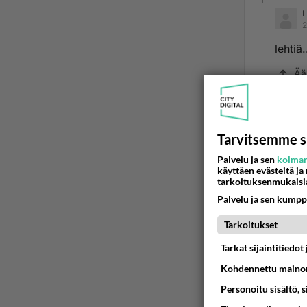
L
2
lehtiä.
Ää
ratsj
2014
Tarvitsemme s
turhaa 
Palvelu ja sen
kolman
käyttäen evästeitä ja
Ään
tarkoituksenmukaisi
Palvelu ja sen kumpp
Tarkoitukset
Tarkat sijaintitiedo
Kohdennettu mainon
Personoitu sisältö, 