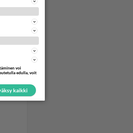
ttäminen voi
utetulla edulla, voit
äksy kaikki