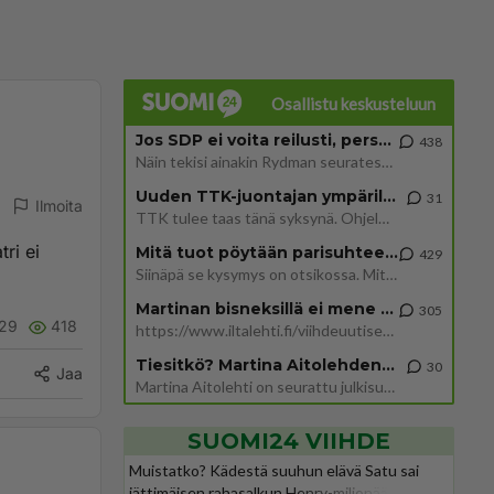
Osallistu keskusteluun
Jos SDP ei voita reilusti, persut kumoavat demokratian Suomesta
438
Näin tekisi ainakin Rydman seuratessaan idolinsa Trumpin mallia https://www.is.fi/politiikka/art-2000012187244.html
Uuden TTK-juontajan ympärillä epätietoisuus sakenee - Nyt MTV hämmentää soppaa
31
Ilmoita
TTK tulee taas tänä syksynä. Ohjelman uudet tähtioppilaat julkistetaan torstaina 6. elokuuta klo 14 alkavassa lehdistö
ri ei
Mitä tuot pöytään parisuhteessa?
429
Siinäpä se kysymys on otsikossa. Mitäpä siis tuot/toisit pöytään parisuhteessa? Oletko mies vai nainen? Koetko sen mitä
Martinan bisneksillä ei mene hyvin
305
29
418
https://www.iltalehti.fi/viihdeuutiset/a/c46da6ab-340f-4790-aaa7-0865eed2336 Yrityksen konkurssihakemus on tullut kärä
Tiesitkö? Martina Aitolehden isäpuoli on tämä suosittu laulaja
30
Jaa
Martina Aitolehti on seurattu julkisuuden henkilö. Lähipiiriin mahtuu muitakin tunnettuja henkilöitä. Tiesitkö, että Ma
SUOMI24 VIIHDE
Muistatko? Kädestä suuhun elävä Satu sai
jättimäisen rahasalkun Henry-miljonääriltä