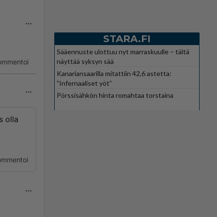
STARA.FI
Sääennuste ulottuu nyt marraskuulle – tältä
näyttää syksyn sää
ommentoi
Kanariansaarilla mitattiin 42,6 astetta:
”Infernaaliset yöt”
Pörssisähkön hinta romahtaa torstaina
s olla
ommentoi