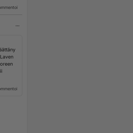
ommentoi
päättäny
a Laven
uoreen
ii
ommentoi