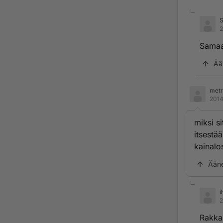
2
Samaa
Ää
metr
2014
miksi si
itsestää
kainalo
Ään
i
2
Rakkau