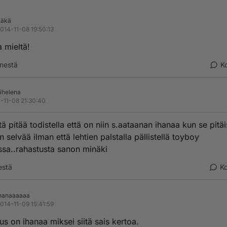
Säkä
014-11-08 19:50:13
 mieltä!
nestä
K
ihelena
-11-08 21:30:40
tä pitää todistella että on niin s.aataanan ihanaa kun se pitäi
n selvää ilman että lehtien palstalla pällistellä toyboy
ssa..rahastusta sanon minäki
estä
K
hanaaaaaa
014-11-09 15:41:59
s on ihanaa miksei siitä sais kertoa.