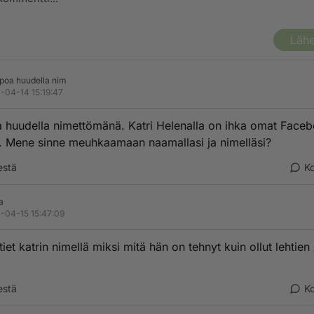
Lähe
poa huudella nim
-04-14 15:19:47
 huudella nimettömänä. Katri Helenalla on ihka omat Faceb
. Mene sinne meuhkaamaan naamallasi ja nimelläsi?
estä
K
a
-04-15 15:47:09
tiet katrin nimellä miksi mitä hän on tehnyt kuin ollut lehtien 
estä
K