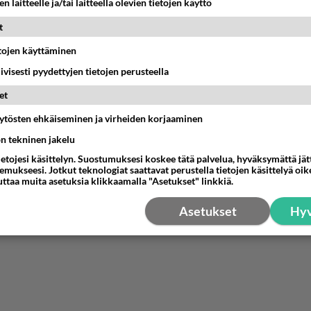
n laitteelle ja/tai laitteella olevien tietojen käyttö
t
etojen käyttäminen
iivisesti pyydettyjen tietojen perusteella
et
äytösten ehkäiseminen ja virheiden korjaaminen
ön tekninen jakelu
ietojesi käsittelyn. Suostumuksesi koskee tätä palvelua, hyväksymättä jä
mukseesi. Jotkut teknologiat saattavat perustella tietojen käsittelyä oike
uttaa muita asetuksia klikkaamalla "Asetukset" linkkiä.
Asetukset
Hyv