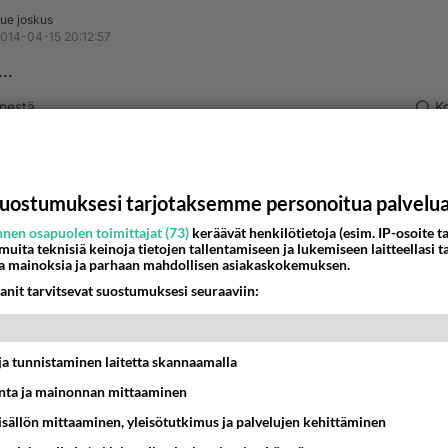
ue joskus
014-04-15 20:12:57
...
nestä
K
a
-11-08 19:16:37
uostumuksesi tarjotaksemme personoitua palvelu
huudella lehtiin ei kiinosta teidän suhde pitäkää oma tietona 
nen osapuolen toimittajat (73)
keräävät henkilötietoja (esim. IP-osoite ta
 muita teknisiä keinoja tietojen tallentamiseen ja lukemiseen laitteellasi t
estä
K
a mainoksia ja parhaan mahdollisen asiakaskokemuksen.
anit tarvitsevat suostumuksesi seuraaviin:
t ja tunnistaminen laitetta skannaamalla
ta ja mainonnan mittaaminen
sisällön mittaaminen, yleisötutkimus ja palvelujen kehittäminen