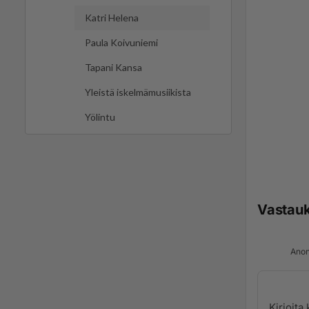
Katri Helena
Paula Koivuniemi
Tapani Kansa
Yleistä iskelmämusiikista
Yölintu
Vastau
Anon