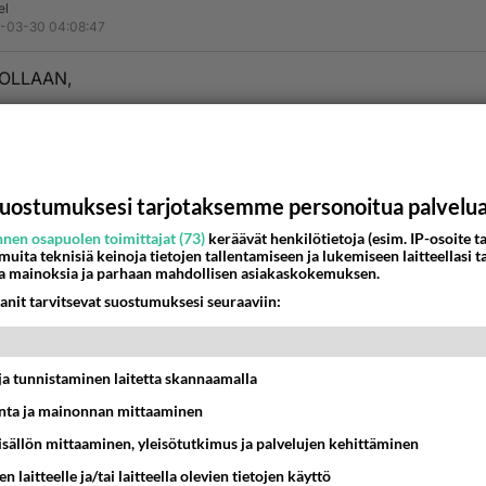
el
-03-30 04:08:47
OLLAAN,
estä
K
teenSumppu
-03-31 16:31:35
uostumuksesi tarjotaksemme personoitua palvelu
nen osapuolen toimittajat (73)
keräävät henkilötietoja (esim. IP-osoite ta
n melko pienellä alueella paljon kaupunkeja, joille on hankal
 muita teknisiä keinoja tietojen tallentamiseen ja lukemiseen laitteellasi t
 nimeä.
a mainoksia ja parhaan mahdollisen asiakaskokemuksen.
anit tarvitsevat suostumuksesi seuraaviin:
estä
K
t ja tunnistaminen laitetta skannaamalla
Kommentoi aloitusta...
ta ja mainonnan mittaaminen
sisällön mittaaminen, yleisötutkimus ja palvelujen kehittäminen
Ketjusta on poistettu
0
sääntöjenvastaista viestiä.
n laitteelle ja/tai laitteella olevien tietojen käyttö