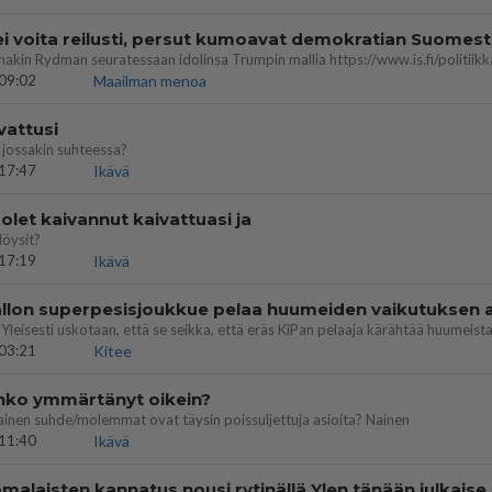
ei voita reilusti, persut kumoavat demokratian Suomes
09:02
Maailman menoa
vattusi
jossakin suhteessa?
17:47
Ikävä
let kaivannut kaivattuasi ja
löysit?
17:19
Ikävä
03:21
Kitee
enko ymmärtänyt oikein?
ainen suhde/molemmat ovat täysin poissuljettuja asioita? Nainen
11:40
Ikävä
Perussuomalaisten kannatus nousi rytinäll