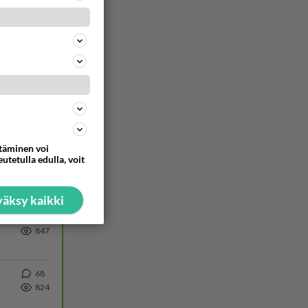
301
1243
https://www.iltalehti.fi/viihdeuutiset/a/c46da6ab-340f-4790-aaa7-0865eed2336 Yrityksen konkurssihakemus on tullut kärä
ttäminen voi
utetulla edulla, voit
30
1017
Martina Aitolehti on seurattu julkisuuden henkilö. Lähipiiriin mahtuu muitakin tunnettuja henkilöitä. Tiesitkö, että Ma
äksy kaikki
64
847
68
824