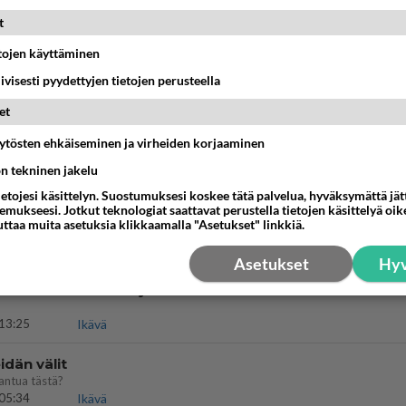
Takaisin ylös
t
etojen käyttäminen
MMAT KESKUSTELUT
iivisesti pyydettyjen tietojen perusteella
IKKO
KUUKAUSI
et
bisneksillä ei mene hyvin
äytösten ehkäiseminen ja virheiden korjaaminen
ön tekninen jakelu
05:51
Kotimaiset julkkisjuorut
ietojesi käsittelyn. Suostumuksesi koskee tätä palvelua, hyväksymättä jä
mukseesi. Jotkut teknologiat saattavat perustella tietojen käsittelyä oike
 Martina Aitolehden isäpuoli on tämä suosittu laulaja
uttaa muita asetuksia klikkaamalla "Asetukset" linkkiä.
07:23
Kotimaiset julkkisjuorut
Asetukset
Hyv
ä kaivattusi on tehnyt?
13:25
Ikävä
dän välit
antua tästä?
05:34
Ikävä