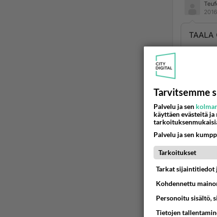
Teuf
2016
TAALA 
Ään
Luo
2016
Tarvitsemme s
Palvelu ja sen
kolman
Siinä o
käyttäen evästeitä ja
sopivaa
tarkoituksenmukaisi
Palvelu ja sen kumpp
Ään
Tarkoitukset
Tarkat sijaintitiedo
Kohdennettu mainon
Personoitu sisältö, 
Tietojen tallentamine