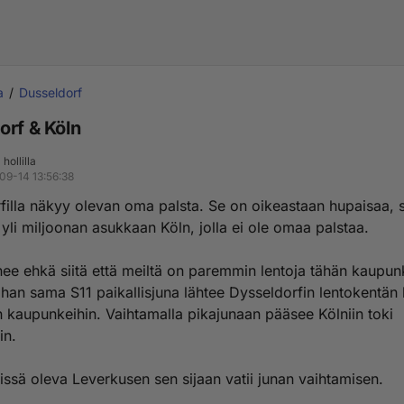
a
Dusseldorf
orf & Köln
hollilla
09-14 13:56:38
filla näkyy olevan oma palsta. Se on oikeastaan hupaisaa, s
 yli miljoonan asukkaan Köln, jolla ei ole omaa palstaa.
nee ehkä siitä että meiltä on paremmin lentoja tähän kaupunk
ihan sama S11 paikallisjuna lähtee Dysseldorfin lentokentän k
 kaupunkeihin. Vaihtamalla pikajunaan pääsee Kölniin toki
n.
issä oleva Leverkusen sen sijaan vatii junan vaihtamisen.