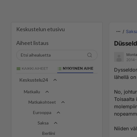
Keskustelun etusivu
Saks
Aiheet listaus
Düsseld
Monta 
2014-
KAIKKI AIHEET
NYKYINEN AIHE
Dysseldor
lähellä on
Keskustelu24
No, johtu
Matkailu
Toisaalta 
Matkakohteet
molempiin
Eurooppa
nopeammi
Saksa
Niiden väl
Berliini