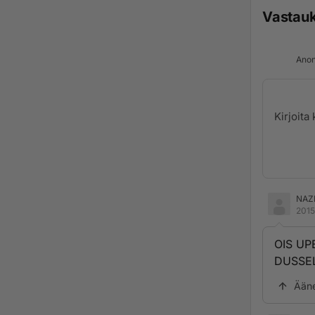
Vastau
Anon
NAZ
2015
OIS UP
DUSSE
Ään