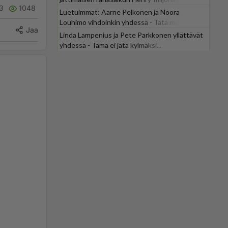
3
1048
Luetuimmat: Aarne Pelkonen ja Noora
Louhimo vihdoinkin yhdessä - Tätä moni jo
Jaa
odotti
Linda Lampenius ja Pete Parkkonen yllättävät
yhdessä - Tämä ei jätä kylmäksi...