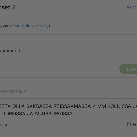
kset
3
Vanh
yymi (
Kirjaudu
/
Rekisteröidy
)
Lähe
I
-03-09 17:10:22
EETA OLLA SAKSASSA REISSAAMASSA < MM KÖLNISSÄ J
LDORFISSA JA AUGSBURGISSA
estä
K