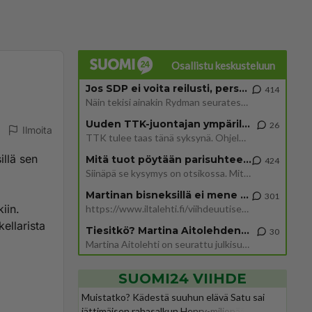
Osallistu keskusteluun
Jos SDP ei voita reilusti, persut kumoavat demokratian Suomesta
414
Näin tekisi ainakin Rydman seuratessaan idolinsa Trumpin mallia https://www.is.fi/politiikka/art-2000012187244.html
Uuden TTK-juontajan ympärillä epätietoisuus sakenee - Nyt MTV hämmentää soppaa
26
Ilmoita
TTK tulee taas tänä syksynä. Ohjelman uudet tähtioppilaat julkistetaan torstaina 6. elokuuta klo 14 alkavassa lehdistö
illä sen
Mitä tuot pöytään parisuhteessa?
424
Siinäpä se kysymys on otsikossa. Mitäpä siis tuot/toisit pöytään parisuhteessa? Oletko mies vai nainen? Koetko sen mitä
Martinan bisneksillä ei mene hyvin
301
iin.
https://www.iltalehti.fi/viihdeuutiset/a/c46da6ab-340f-4790-aaa7-0865eed2336 Yrityksen konkurssihakemus on tullut kärä
ellarista
Tiesitkö? Martina Aitolehden isäpuoli on tämä suosittu laulaja
30
Martina Aitolehti on seurattu julkisuuden henkilö. Lähipiiriin mahtuu muitakin tunnettuja henkilöitä. Tiesitkö, että Ma
SUOMI24 VIIHDE
Muistatko? Kädestä suuhun elävä Satu sai
jättimäisen rahasalkun Henry-miljonääriltä