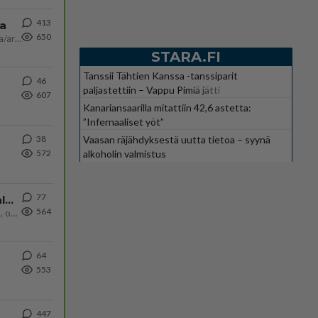
413
ta
650
Näin tekisi ainakin Rydman seuratessaan idolinsa Trumpin mallia https://www.is.fi/politiikka/art-2000012187244.html
STARA.FI
Tanssii Tähtien Kanssa -tanssiparit
46
paljastettiin – Vappu Pimiä jätti
607
suosikkiohjelman
Kanariansaarilla mitattiin 42,6 astetta:
”Infernaaliset yöt”
Vaasan räjähdyksestä uutta tietoa – syynä
38
alkoholin valmistus
572
77
Kiteen Pallon superpesisjoukkue pelaa huumeiden vaikutuksen alaisena
564
Huumerikos. Yleisesti uskotaan, että se seikka, että eräs KiPan pelaaja kärähtää huumeista, on vain jäävuoren huippu. M
64
553
447
ä Ylen tänään julkaisemassa tuoreimmassa gallup-kyselyssä.