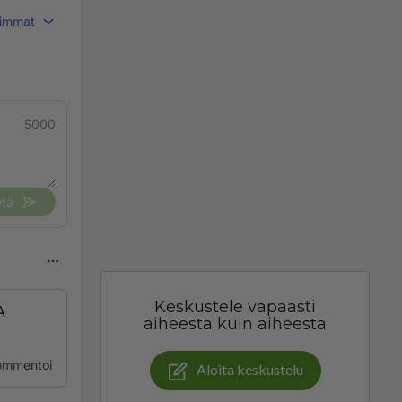
immat
5000
tä
Keskustele vapaasti
A
aiheesta kuin aiheesta
ommentoi
Aloita keskustelu