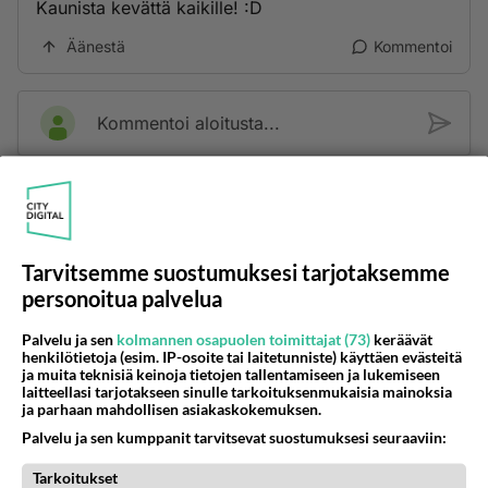
Kaunista kevättä kaikille! :D
Äänestä
Kommentoi
Kommentoi aloitusta...
Ketjusta on poistettu
0
sääntöjenvastaista viestiä.
Takaisin ylös
Tarvitsemme suostumuksesi tarjotaksemme
personoitua palvelua
LUETUIMMAT KESKUSTELUT
Palvelu ja sen
kolmannen osapuolen toimittajat (73)
keräävät
PÄIVÄ
VIIKKO
KUUKAUSI
henkilötietoja (esim. IP-osoite tai laitetunniste) käyttäen evästeitä
ja muita teknisiä keinoja tietojen tallentamiseen ja lukemiseen
laitteellasi tarjotakseen sinulle tarkoituksenmukaisia mainoksia
53
kenen näköinen
ja parhaan mahdollisen asiakaskokemuksen.
927
kaivattusi on ?
Palvelu ja sen kumppanit tarvitsevat suostumuksesi seuraaviin:
07.08.2026 16:24
Ikävä
Tarkoitukset
67
Muistatko Mikkelin panttivankidraaman?