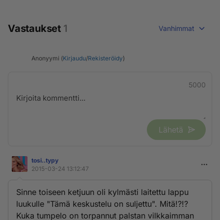
Vastaukset
1
Vanhimmat
Anonyymi (
Kirjaudu
/
Rekisteröidy
)
5000
Lähetä
tosi..typy
2015-03-24 13:12:47
Sinne toiseen ketjuun oli kylmästi laitettu lappu
luukulle "Tämä keskustelu on suljettu". Mitä!?!?
Kuka tumpelo on torpannut palstan vilkkaimman