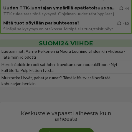
Uuden TTK-juontajan ympärillä epätietoisuus sakenee - Nyt MTV hämmentää soppaa
44
TTK tulee taas tänä syksynä. Ohjelman uudet tähtioppilaat julkistetaan torstaina 6. elokuuta klo 14 alkavassa lehdistö
Mitä tuot pöytään parisuhteessa?
480
Siinäpä se kysymys on otsikossa. Mitäpä siis tuot/toisit pöytään parisuhteessa? Oletko mies vai nainen? Koetko sen mitä
SUOMI24 VIIHDE
Luetuimmat: Aarne Pelkonen ja Noora Louhimo vihdoinkin yhdessä -
Tätä moni jo odotti
Heroiiniaddiktin rooli sai John Travoltan uran nousukiitoon - Nyt
kulttileffa Pulp Fiction tv:stä
Muistatko Hyvät, pahat ja rumat? Tämä leffa tv:ssä herättää
kohusarjan henkiin
Keskustele vapaasti aiheesta kuin
aiheesta