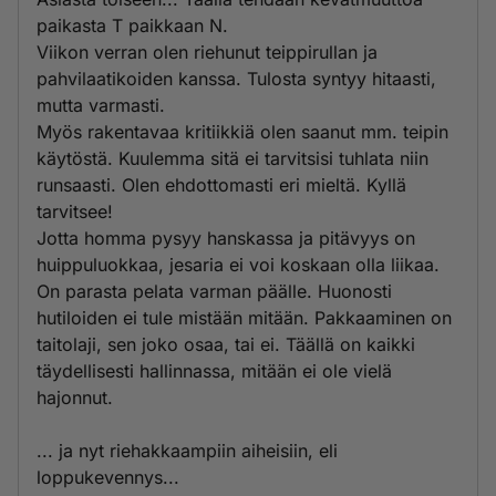
paikasta T paikkaan N.
Viikon verran olen riehunut teippirullan ja
pahvilaatikoiden kanssa. Tulosta syntyy hitaasti,
mutta varmasti.
Myös rakentavaa kritiikkiä olen saanut mm. teipin
käytöstä. Kuulemma sitä ei tarvitsisi tuhlata niin
runsaasti. Olen ehdottomasti eri mieltä. Kyllä
tarvitsee!
Jotta homma pysyy hanskassa ja pitävyys on
huippuluokkaa, jesaria ei voi koskaan olla liikaa.
On parasta pelata varman päälle. Huonosti
hutiloiden ei tule mistään mitään. Pakkaaminen on
taitolaji, sen joko osaa, tai ei. Täällä on kaikki
täydellisesti hallinnassa, mitään ei ole vielä
hajonnut.
... ja nyt riehakkaampiin aiheisiin, eli
loppukevennys...