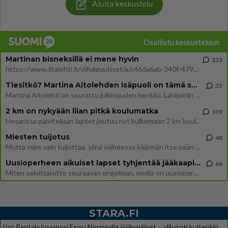
Aloita keskustelu
Osallistu keskusteluun
Martinan bisneksillä ei mene hyvin
333
https://www.iltalehti.fi/viihdeuutiset/a/c46da6ab-340f-4790-aaa7-0865eed2336 Yrityksen konkurssihakemus on tullut kärä
Tiesitkö? Martina Aitolehden isäpuoli on tämä suosittu laulaja
35
Martina Aitolehti on seurattu julkisuuden henkilö. Lähipiiriin mahtuu muitakin tunnettuja henkilöitä. Tiesitkö, että Ma
2 km on nykyään liian pitkä koulumatka
109
Hesarissa päivitellään lapset joutuu nyt kulkemaan 2 km kouluun jösses. Ruostefillarilla tuo matka menee vaikka miten äk
Miesten tuijotus
48
Mutta mies vain tuijottaa, siinä vaiheessa käännän itse pään pois. Mikä juttu? Yleensä jos joku tuijottaa tai katsoo, hä
Uusioperheen aikuiset lapset tyhjentää jääkaapin käydessään
66
Miten selvittäisitte seuraavan ongelman, meillä on uusioperhe, minulla teini-ikäiset lapset ja puolisolla aikuiset, jotk
STARA.FI
IIro Rantala kruunasi Eppu Normaalin jäähyväiset – ylilyönti kuitenkin