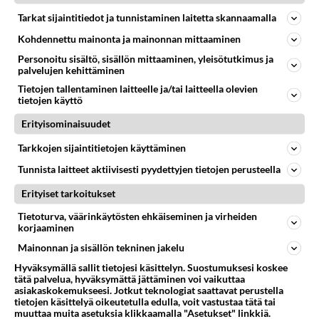
706
Uusi draamasarja järkyttävästä tapauksesta on tulossa. Tositapahtumiin perustuva sarja ammentaa vuoden 1986 Mikkelin pan
Tarkat sijaintitiedot ja tunnistaminen laitetta skannaamalla
07.08.2026 07:39
Maailman menoa
Kohdennettu mainonta ja mainonnan mittaaminen
54
Iäkäs Jämsäläinen mies kuoli poliisiautoon matkalla Jyväskylän putkaan
Personoitu sisältö, sisällön mittaaminen, yleisötutkimus ja
689
palvelujen kehittäminen
Iäkäs vanhus humalassa niin huonossa kunnossa, ettei pystynyt huolehtimaan itsestään niin ainoa apu sillä hetkellä oli
07.08.2026 12:07
Jämsä
Tietojen tallentaminen laitteelle ja/tai laitteella olevien
tietojen käyttö
55
Mitä haluaisit kysyä tänään
Erityisominaisuudet
660
Kaivatultasi? Anna jokin tunniste itsestäni tai hänestä.
07.08.2026 13:15
Ikävä
Tarkkojen sijaintitietojen käyttäminen
Tunnista laitteet aktiivisesti pyydettyjen tietojen perusteella
37
En välitä sinusta yhtään
590
Olet pelkkä itsestään liikoja luuleva ämmä. Kierrän sinut kaukaa nyt ja aina. Olit mulle pelkkä lelu vaan.
Erityiset tarkoitukset
07.08.2026 17:14
Ikävä
Tietoturva, väärinkäytösten ehkäiseminen ja virheiden
korjaaminen
33
Olen luovuttanut
583
Välimme menivät niin pahasti solmuun, ettei niitä voi enää korjata. On aika jatkaa elämässä eteenpäin. Toivon sulle kaik
Mainonnan ja sisällön tekninen jakelu
07.08.2026 15:03
Ikävä
Hyväksymällä sallit tietojesi käsittelyn. Suostumuksesi koskee
tätä palvelua, hyväksymättä jättäminen voi vaikuttaa
61
Ei se nainen edes oo
asiakaskokemukseesi. Jotkut teknologiat saattavat perustella
tietojen käsittelyä oikeutetulla edulla, voit vastustaa tätä tai
572
mitenkään nätti 🤣🤣🤣🤣🤣
muuttaa muita asetuksia klikkaamalla "Asetukset" linkkiä.
08.08.2026 19:19
Ikävä