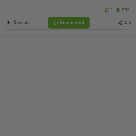
1
985
Äänestä
Kommentoi
Jaa