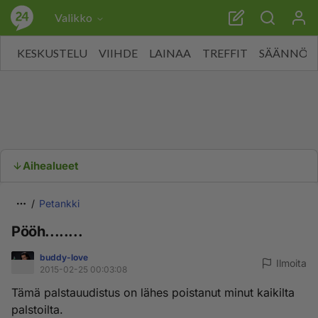
Valikko
KESKUSTELU
VIIHDE
LAINAA
TREFFIT
SÄÄNNÖT
Aihealueet
Petankki
Pööh........
buddy-love
Ilmoita
2015-02-25 00:03:08
Tämä palstauudistus on lähes poistanut minut kaikilta
palstoilta.