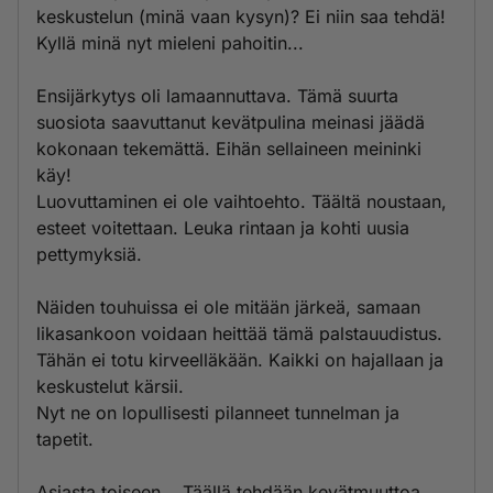
keskustelun (minä vaan kysyn)? Ei niin saa tehdä!
Kyllä minä nyt mieleni pahoitin...
Ensijärkytys oli lamaannuttava. Tämä suurta
suosiota saavuttanut kevätpulina meinasi jäädä
kokonaan tekemättä. Eihän sellaineen meininki
käy!
Luovuttaminen ei ole vaihtoehto. Täältä noustaan,
esteet voitettaan. Leuka rintaan ja kohti uusia
pettymyksiä.
Näiden touhuissa ei ole mitään järkeä, samaan
likasankoon voidaan heittää tämä palstauudistus.
Tähän ei totu kirveelläkään. Kaikki on hajallaan ja
keskustelut kärsii.
Nyt ne on lopullisesti pilanneet tunnelman ja
tapetit.
Asiasta toiseen... Täällä tehdään kevätmuuttoa