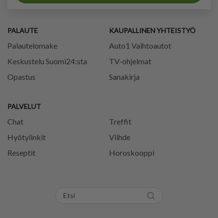
PALAUTE
KAUPALLINEN YHTEISTYÖ
Palautelomake
Auto1 Vaihtoautot
Keskustelu Suomi24:sta
TV-ohjelmat
Opastus
Sanakirja
PALVELUT
Chat
Treffit
Hyötylinkit
Viihde
Reseptit
Horoskooppi