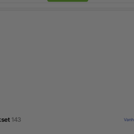
kset
143
Vanh