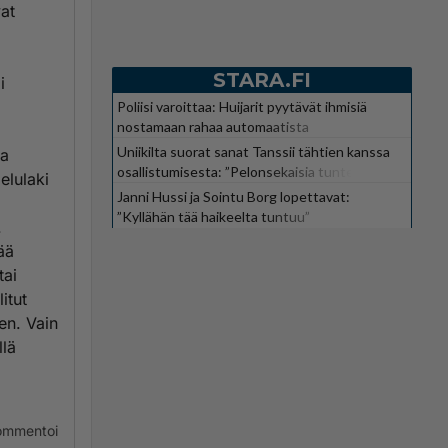
vat
STARA.FI
i
Poliisi varoittaa: Huijarit pyytävät ihmisiä
nostamaan rahaa automaatista
a
Uniikilta suorat sanat Tanssii tähtien kanssa
ua
osallistumisesta: ”Pelonsekaisia tunteita”
elulaki
Janni Hussi ja Sointu Borg lopettavat:
”Kyllähän tää haikeelta tuntuu”
.
ää
tai
itut
en. Vain
llä
ommentoi