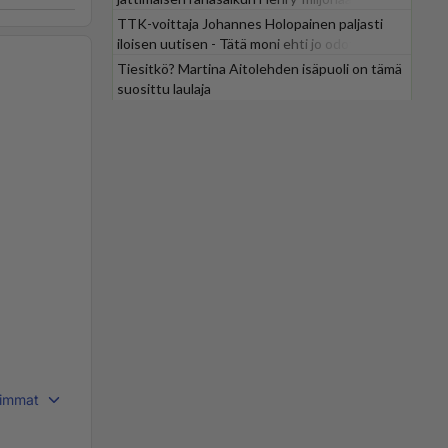
TTK-voittaja Johannes Holopainen paljasti
iloisen uutisen - Tätä moni ehti jo odottaa
Tiesitkö? Martina Aitolehden isäpuoli on tämä
suosittu laulaja
immat