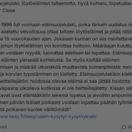
ojelulaki: löytöeläinten talteenotto, hyvä kohtelu, lopetusta
r Close
1996 tuli voimaan eläinsuojelulaki, jonka tärkein uudistus ol
 asetettu velvollisuus ottaa talteen löytöeläimet ja pitää niitä
a 15 vuorokauden ajan. Jokaisen kunnan on siis osoitettav
 johon löytöeläimen voi toimittaa hoitoon. Määräajan kulutt
äin voidaan myydä, luovuttaa edelleen tai lopettaa. Eläinsuoj
eläinten yleisestä kohtelusta. Se myös kieltää eläimen
misen ja määrää ulkonäköä muuttavista toimenpiteistä: mm
a korvien typistäminen on kielletty. Eläinsuojelulakikin kielt
eitteillejätön: hoidossa olevaa eläintä ei saa jättää hoidotta 
Vapaana ulkoileva kotikissa ei ole heitteillejätetty. Kissan sall
tavat ovat eläinlääkärin tekemä lopetus ja aivoihin ampumin
lmen päivän ikäiset poikaset voidaan lopettaa päähän lyömä
että poikanen kuolee välittömästi"
www.hesy.fi/hesy/usein-kysytyt-kysymykset/
estä
K