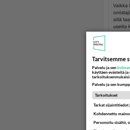
Vaikka 
omistaj
sillä t
useilla 
rauhalli
vapaan
Alla ti
Tarvitsemme s
Palvelu ja sen
kolman
käyttäen evästeitä ja
Metsästy
tarkoituksenmukaisi
Close
Palvelu ja sen kumpp
Tarkoitukset
Vuonna 
kotikis
Tarkat sijaintitiedo
maanomi
Kohdennettu mainon
sen käyt
Personoitu sisältö, 
kaiken 