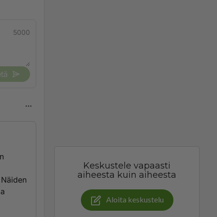
5000
tä
on
Keskustele vapaasti
aiheesta kuin aiheesta
. Näiden
aa
Aloita keskustelu