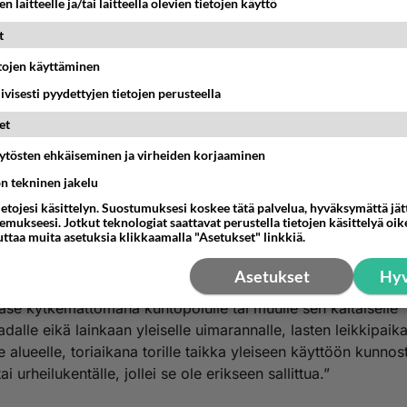
tamattomien eläinten pyynnistä annettuja säädöksiä. Metsäst
n laitteelle ja/tai laitteella olevien tietojen käyttö
 seuraeläimeksi otetun kissan heitteillejätön. Huom! Yksin ul
t
 kissa ei ole sama kuin villiintynyt kissa."
etojen käyttäminen
tyslaki: lemmikkieläinten liikkumista rajoittavat säännötOpen
iivisesti pyydettyjen tietojen perusteella
et
2003 Suomessa tuli voimaan järjestyslaki, joka sallii kissan
en vapaana muutamaa poikkeusta lukuun ottamatta. Järjesty
äytösten ehkäiseminen ja virheiden korjaaminen
 aiheuttavan kissan kannalta kaikkein eniten väärinkäsityksiä
ön tekninen jakelu
koskeva kohta on pykälässä 14, jonka otsikko on koirakuri.
ietojesi käsittelyn. Suostumuksesi koskee tätä palvelua, hyväksymättä jä
essä kappaleessa sanotaan kuitenkin selvästi, että vain mom
mukseesi. Jotkut teknologiat saattavat perustella tietojen käsittelyä oike
uttaa muita asetuksia klikkaamalla "Asetukset" linkkiä.
oskee kissaa. Kissalla on siis vapaa liikkumisoikeus koko 
ssaa lain mukaan tarvitse pitää kytkettynä taajamassakaan l
Asetukset
Hyv
a järjestyslaissa mainittuja poikkeuksia: ”pidettävä huolta si
ääse kytkemättömänä kuntopolulle tai muulle sen kaltaiselle
dalle eikä lainkaan yleiselle uimarannalle, lasten leikkipaik
e alueelle, toriaikana torille taikka yleiseen käyttöön kunnost
tai urheilukentälle, jollei se ole erikseen sallittua.”