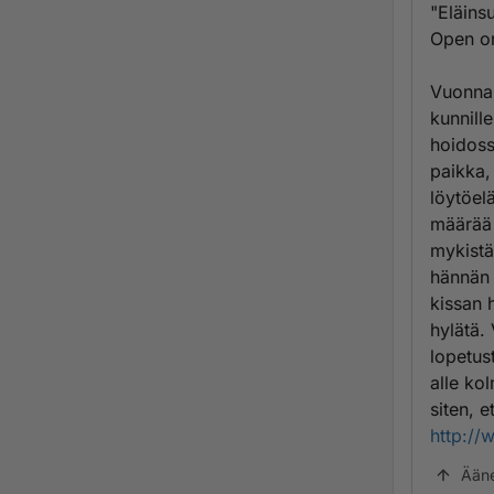
"Eläinsu
Open o
Vuonna 
kunnille
hoidoss
paikka,
löytöel
määrää 
mykistä
hännän j
kissan h
hylätä. 
lopetus
alle ko
siten, 
http://
Ään