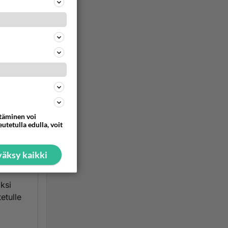
yslaki
kona
 or
slaki
.
 Pykälän
ttäminen voi
entin 2
utetulla edulla, voit
maassa,
ukuun
äksy kaikki
itä,
aksi
etulle