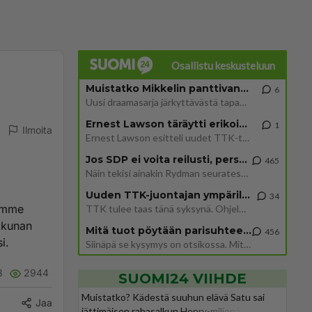
Osallistu keskusteluun
Muistatko Mikkelin panttivankidraaman?
6
Uusi draamasarja järkyttävästä tapauksesta on tulossa. Tositapahtumiin perustuva sarja ammentaa vuoden 1986 Mikkelin pan
Ernest Lawson täräytti erikoisen heiton TTK-lehdistötilaisuudessa: " Onko tässä tarkoituksena...?"
1
Ilmoita
Ernest Lawson esitteli uudet TTK-tähtioppilaat ja opettajat torstaina 6.8. lehdistölle. Tulevalla kaudella on yksi hausk
Jos SDP ei voita reilusti, persut kumoavat demokratian Suomesta
465
Näin tekisi ainakin Rydman seuratessaan idolinsa Trumpin mallia https://www.is.fi/politiikka/art-2000012187244.html
Uuden TTK-juontajan ympärillä epätietoisuus sakenee - Nyt MTV hämmentää soppaa
34
limme
TTK tulee taas tänä syksynä. Ohjelman uudet tähtioppilaat julkistetaan torstaina 6. elokuuta klo 14 alkavassa lehdistö
ikkunan
Mitä tuot pöytään parisuhteessa?
456
i.
Siinäpä se kysymys on otsikossa. Mitäpä siis tuot/toisit pöytään parisuhteessa? Oletko mies vai nainen? Koetko sen mitä
3
2944
SUOMI24 VIIHDE
Muistatko? Kädestä suuhun elävä Satu sai
Jaa
jättimäisen rahasalkun Henry-miljonääriltä