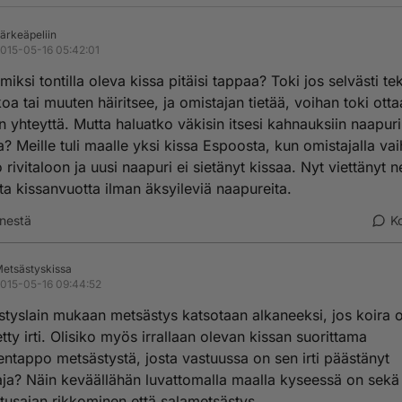
ärkeäpeliin
015-05-16 05:42:01
miksi tontilla oleva kissa pitäisi tappaa? Toki jos selvästi te
oa tai muuten häiritsee, ja omistajan tietää, voihan toki otta
 yhteyttä. Mutta haluatko väkisin itsesi kahnauksiin naapur
? Meille tuli maalle yksi kissa Espoosta, kun omistajalla vai
 rivitaloon ja uusi naapuri ei sietänyt kissaa. Nyt viettänyt n
a kissanvuotta ilman äksyileviä naapureita.
nestä
K
etsästyskissa
015-05-16 09:44:52
tyslain mukaan metsästys katsotaan alkaneeksi, jos koira 
tty irti. Olisiko myös irrallaan olevan kissan suorittama
entappo metsästystä, josta vastuussa on sen irti päästänyt
ja? Näin keväällähän luvattomalla maalla kyseessä on sekä
tusajan rikkominen että salametsästys.