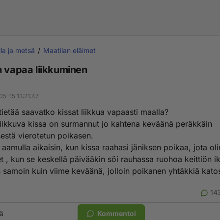
la ja metsä
Maatilan eläimet
n vapaa liikkuminen
a
05-15 13:21:47
tietää saavatko kissat liikkua vapaasti maalla?
iikkuva kissa on surmannut jo kahtena keväänä peräkkäin
estä vierotetun poikasen.
 aamulla aikaisin, kun kissa raahasi jäniksen poikaa, jota o
t , kun se keskellä päivääkin söi rauhassa ruohoa keittiön 
n samoin kuin viime keväänä, jolloin poikanen yhtäkkiä katos
14
ä
Kommentoi