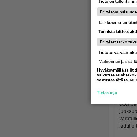
rauhoit
Tietojen tallentamine
kieltää
Erityisominaisuude
liikkuva
Tarkkojen sijaintiti
"Järjes
Close
Tunnista laitteet akt
Erityiset tarkoituks
Vuonna 
pitämis
Tietoturva, väärink
näyttää
Mainonnan ja sisäll
Kissaa 
Hyväksymällä sallit t
viimeis
vaikuttaa asiakaskoke
vastustaa tätä tai mu
kohta k
eikä ki
Tietosuoja
ottamatt
ettei p
juoksura
varatull
ladulle 