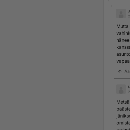
J
2
Mutta 
vahink
häneen
kanssa
asunto
vapaat
Ää
M
2
Metsäs
pääste
jäniks
omista
rauhoi