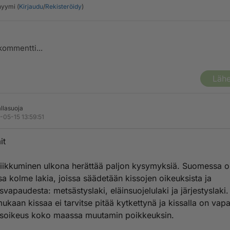
yymi (
Kirjaudu
/
Rekisteröidy
)
Lähe
allasuoja
-05-15 13:59:51
it
liikkuminen ulkona herättää paljon kysymyksiä. Suomessa 
a kolme lakia, joissa säädetään kissojen oikeuksista ja
isvapaudesta: metsästyslaki, eläinsuojelulaki ja järjestyslaki
mukaan kissaa ei tarvitse pitää kytkettynä ja kissalla on vap
isoikeus koko maassa muutamin poikkeuksin.