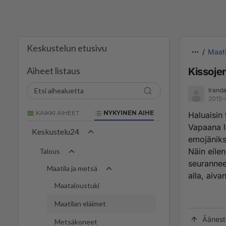
Keskustelun etusivu
Maati
Aiheet listaus
Kissoje
Irand
2015-
KAIKKI AIHEET
NYKYINEN AIHE
Haluaisin 
Vapaana l
Keskustelu24
emojäniks
Näin eilen
Talous
seurannee
Maatila ja metsä
alla, aiva
Maataloustuki
Maatilan eläimet
Äänest
Metsäkoneet