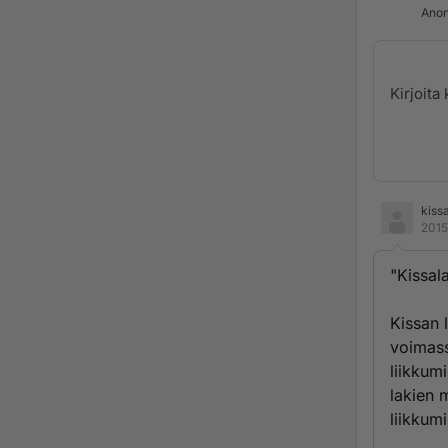
Anon
kiss
2015
"Kissala
Kissan 
voimass
liikkum
lakien 
liikkum