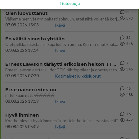
Tietosuoja
33
Olen luovuttanut
573
Välimme menivät niin pahasti solmuun, ettei niitä voi enää korjata. On aika jatkaa elämässä eteenpäin. Toivon sulle kaik
07.08.2026 15:03
Ikävä
32
En välitä sinusta yhtään
548
Olet pelkkä itsestään liikoja luuleva ämmä. Kierrän sinut kaukaa nyt ja aina. Olit mulle pelkkä lelu vaan.
07.08.2026 17:14
Ikävä
7
Ernest Lawson täräytti erikoisen heiton TTK-lehdistötilaisuudessa: " Onko tässä tarkoituksena...?"
546
Ernest Lawson esitteli uudet TTK-tähtioppilaat ja opettajat torstaina 6.8. lehdistölle. Tulevalla kaudella on yksi hausk
07.08.2026 07:20
Kotimaiset julkkisjuorut
48
Ei se nainen edes oo
488
mitenkään nätti 🤣🤣🤣🤣🤣
08.08.2026 19:19
Ikävä
76
Hyvä ihminen
472
Koetko olevasi hyvä ihminen ja kohteletko toisia arvostavasti?
08.08.2026 05:09
Ikävä