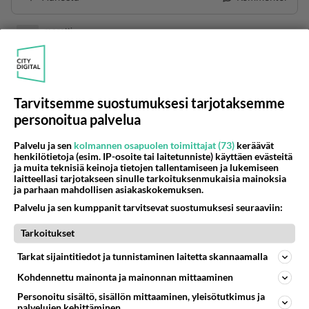
maretti
2016-07-12 20:22:50
Almaz oli kyseisen älppärin nimi, mutta se ei ollut
mikään myyntimenestys vuonna 1988. Katri on
Tarvitsemme suostumuksesi tarjotaksemme
jossain sanonut olleensa pahoin pettynyt albumin
personoitua palvelua
kehnoon menestykseen, vaikka se oli sisällöltään
laadukas. Nimikappale jäi toki elämään, lisäksi
Palvelu ja sen
kolmannen osapuolen toimittajat (73)
keräävät
henkilötietoja (esim. IP-osoite tai laitetunniste) käyttäen evästeitä
sieltä löytyy biisit Laulu jää ja Kaupunki kuin äiti -
ja muita teknisiä keinoja tietojen tallentamiseen ja lukemiseen
muun muassa.
laitteellasi tarjotakseen sinulle tarkoituksenmukaisia mainoksia
ja parhaan mahdollisen asiakaskokemuksen.
Äänestä
Kommentoi
Palvelu ja sen kumppanit tarvitsevat suostumuksesi seuraaviin:
Tarkoitukset
Kommentoi aloitusta...
Tarkat sijaintitiedot ja tunnistaminen laitetta skannaamalla
Kohdennettu mainonta ja mainonnan mittaaminen
Personoitu sisältö, sisällön mittaaminen, yleisötutkimus ja
Ketjusta on poistettu
0
sääntöjenvastaista viestiä.
palvelujen kehittäminen