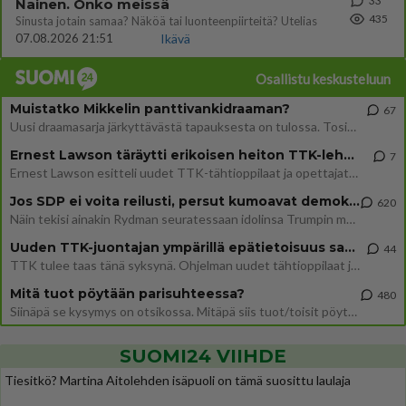
33
Nainen. Onko meissä
435
Sinusta jotain samaa? Näköä tai luonteenpiirteitä? Utelias
07.08.2026 21:51
Ikävä
Osallistu keskusteluun
Muistatko Mikkelin panttivankidraaman?
67
Uusi draamasarja järkyttävästä tapauksesta on tulossa. Tositapahtumiin perustuva sarja ammentaa vuoden 1986 Mikkelin pan
Ernest Lawson täräytti erikoisen heiton TTK-lehdistötilaisuudessa: " Onko tässä tarkoituksena...?"
7
Ernest Lawson esitteli uudet TTK-tähtioppilaat ja opettajat torstaina 6.8. lehdistölle. Tulevalla kaudella on yksi hausk
Jos SDP ei voita reilusti, persut kumoavat demokratian Suomesta
620
Näin tekisi ainakin Rydman seuratessaan idolinsa Trumpin mallia https://www.is.fi/politiikka/art-2000012187244.html
Uuden TTK-juontajan ympärillä epätietoisuus sakenee - Nyt MTV hämmentää soppaa
44
TTK tulee taas tänä syksynä. Ohjelman uudet tähtioppilaat julkistetaan torstaina 6. elokuuta klo 14 alkavassa lehdistö
Mitä tuot pöytään parisuhteessa?
480
Siinäpä se kysymys on otsikossa. Mitäpä siis tuot/toisit pöytään parisuhteessa? Oletko mies vai nainen? Koetko sen mitä
SUOMI24 VIIHDE
Tiesitkö? Martina Aitolehden isäpuoli on tämä suosittu laulaja