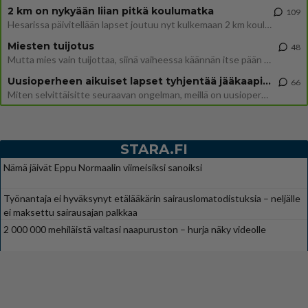
2 km on nykyään liian pitkä koulumatka
109
Hesarissa päivitellään lapset joutuu nyt kulkemaan 2 km kouluun jösses. Ruostefillarilla tuo matka menee vaikka miten äk
Miesten tuijotus
48
Mutta mies vain tuijottaa, siinä vaiheessa käännän itse pään pois. Mikä juttu? Yleensä jos joku tuijottaa tai katsoo, hä
Uusioperheen aikuiset lapset tyhjentää jääkaapin käydessään
66
Miten selvittäisitte seuraavan ongelman, meillä on uusioperhe, minulla teini-ikäiset lapset ja puolisolla aikuiset, jotk
STARA.FI
Nämä jäivät Eppu Normaalin viimeisiksi sanoiksi
Työnantaja ei hyväksynyt etälääkärin sairauslomatodistuksia – neljälle
ei maksettu sairausajan palkkaa
2 000 000 mehiläistä valtasi naapuruston – hurja näky videolle