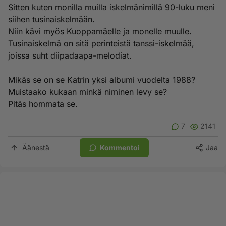
Sitten kuten monilla muilla iskelmänimillä 90-luku meni
siihen tusinaiskelmään.
Niin kävi myös Kuoppamäelle ja monelle muulle.
Tusinaiskelmä on sitä perinteistä tanssi-iskelmää,
joissa suht diipadaapa-melodiat.
Mikäs se on se Katrin yksi albumi vuodelta 1988?
Muistaako kukaan minkä niminen levy se?
Pitäs hommata se.
7
2141
Äänestä
Kommentoi
Jaa