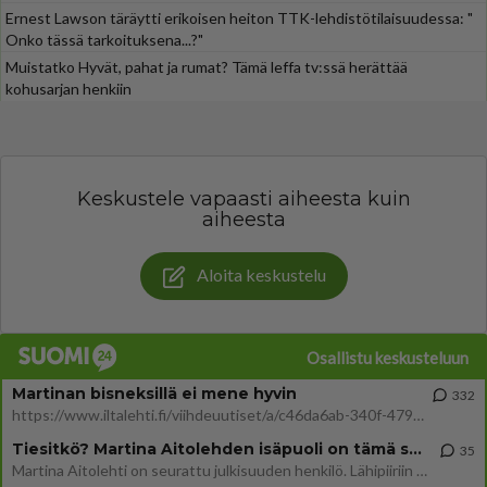
Ernest Lawson täräytti erikoisen heiton TTK-lehdistötilaisuudessa: "
Onko tässä tarkoituksena...?"
Muistatko Hyvät, pahat ja rumat? Tämä leffa tv:ssä herättää
kohusarjan henkiin
Keskustele vapaasti aiheesta kuin
aiheesta
Aloita keskustelu
Osallistu keskusteluun
Martinan bisneksillä ei mene hyvin
332
https://www.iltalehti.fi/viihdeuutiset/a/c46da6ab-340f-4790-aaa7-0865eed2336 Yrityksen konkurssihakemus on tullut kärä
Tiesitkö? Martina Aitolehden isäpuoli on tämä suosittu laulaja
35
Martina Aitolehti on seurattu julkisuuden henkilö. Lähipiiriin mahtuu muitakin tunnettuja henkilöitä. Tiesitkö, että Ma