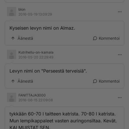
blon
2016-05-19 13:09:29
Kyseisen levyn nimi on Almaz.
Äänestä
Kommentoi
Kutrihellu-on-kamala
2016-05-20 22:29:49
Levyn nimi on "Perseestä terveisiä".
Äänestä
Kommentoi
FANITTAJA3000
2016-06-15 22:09:08
tykkään 60-70 l taitteen katrista. 70-80 l katrista.
Mun lempikappaleet vasten auringonsiltaa. Kevät.
KAI MUISTAT SEN.