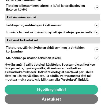
Tietojen tallentaminen laitteelle ja/tai laitteella olevien
Takaisin ylös
tietojen käyttö
Erityisominaisuudet
LUETUIMMAT KESKUSTELUT
Tarkkojen sijaintitietojen käyttäminen
PÄIVÄ
VIIKKO
KUUKAUSI
Tunnista laitteet aktiivisesti pyydettyjen tietojen perusteella
53
kenen näköinen
Erityiset tarkoitukset
927
kaivattusi on ?
07.08.2026 16:24
Ikävä
Tietoturva, väärinkäytösten ehkäiseminen ja virheiden
korjaaminen
66
Muistatko Mikkelin panttivankidraaman?
Mainonnan ja sisällön tekninen jakelu
682
Uusi draamasarja järkyttävästä tapauksesta on tulossa. Tositapahtumiin perustuva sarja ammentaa vuoden 1986 Mikkelin pan
Hyväksymällä sallit tietojesi käsittelyn. Suostumuksesi koskee
07.08.2026 07:39
Maailman menoa
tätä palvelua, hyväksymättä jättäminen voi vaikuttaa
asiakaskokemukseesi. Jotkut teknologiat saattavat perustella
tietojen käsittelyä oikeutetulla edulla, voit vastustaa tätä tai
55
Mitä haluaisit kysyä tänään
muuttaa muita asetuksia klikkaamalla "Asetukset" linkkiä.
660
Kaivatultasi? Anna jokin tunniste itsestäni tai hänestä.
07.08.2026 13:15
Ikävä
Hyväksy kaikki
49
Iäkäs Jämsäläinen mies kuoli poliisiautoon matkalla Jyväskylän putkaan
Asetukset
646
Iäkäs vanhus humalassa niin huonossa kunnossa, ettei pystynyt huolehtimaan itsestään niin ainoa apu sillä hetkellä oli
07.08.2026 12:07
Jämsä