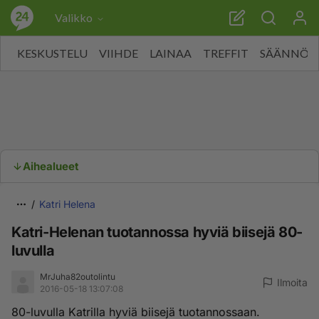
Valikko
KESKUSTELU
VIIHDE
LAINAA
TREFFIT
SÄÄNNÖT
Aihealueet
Katri Helena
Katri-Helenan tuotannossa hyviä biisejä 80-
luvulla
MrJuha82outolintu
Ilmoita
2016-05-18 13:07:08
80-luvulla Katrilla hyviä biisejä tuotannossaan.