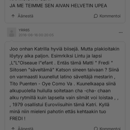
JA ME TEIMME SEN AIVAN HELVETIN UPEA
Äänestä
Kommentoi
YRR65
2016-06-16 00:20:05
Joo onhan Katrilla hyviä biisejä. Mutta plakioitakin
löytyy aika paljon. Esimrkiksi Lintu ja lapsi
,L"L"Oiseaue l"efant . Entäs tämä Matti " Fredi "
Siitosen "säveltämä" Katson sineen taivaan ? Siinä
on varmaasti kuunellut latino säveltäjä mestarin ,
Tito Puenten - Oye Como Va . Kuunelkaapa siinä
alkupuolella huilulla soitetaan cha -cha- chaan
alku rytmillä kuin lapsella vain silmät voi loistaa , ,
, 1979 osallistui Euroviisuihin tämä Katri. Kyllä
minä niin mieleni pahotin ettäs kehtaakin tuo
FREDI !
Äänestä
Kommentoi