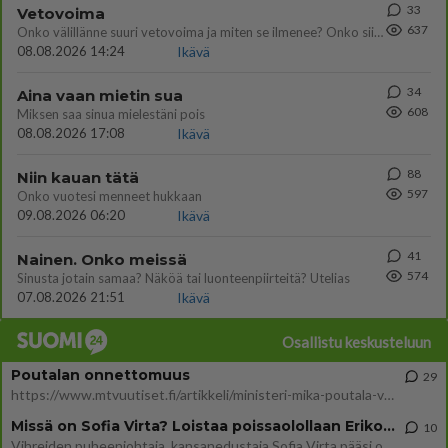
33
Vetovoima
637
Onko välillänne suuri vetovoima ja miten se ilmenee? Onko siitä haittaa?
08.08.2026 14:24
Ikävä
34
Aina vaan mietin sua
608
Miksen saa sinua mielestäni pois
08.08.2026 17:08
Ikävä
88
Niin kauan tätä
597
Onko vuotesi menneet hukkaan
09.08.2026 06:20
Ikävä
41
Nainen. Onko meissä
574
Sinusta jotain samaa? Näköä tai luonteenpiirteitä? Utelias
07.08.2026 21:51
Ikävä
Osallistu keskusteluun
Poutalan onnettomuus
29
https://www.mtvuutiset.fi/artikkeli/ministeri-mika-poutala-vakavassa-onnettomuudessa/9375980 Kumma kun jutussa ei manit
Missä on Sofia Virta? Loistaa poissaolollaan Erikoisjoukot uudelta kaudelta
10
Vihreiden puheenjohtaja, kansanedustaja Sofia Virta pääsi otsikoihin, kun tieto hänen osallistumisestaan Erikoisjoukot-k