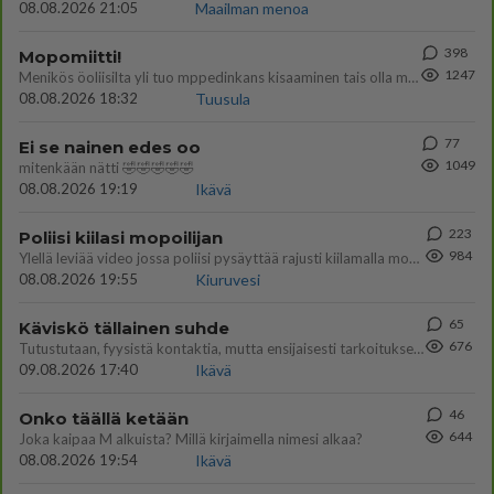
08.08.2026 21:05
Maailman menoa
398
Mopomiitti!
1247
Menikös öoliisilta yli tuo mppedinkans kisaaminen tais olla melkoinen riski vahigoittaa tarpeettomasti jopa kuolla tuoss
08.08.2026 18:32
Tuusula
77
Ei se nainen edes oo
1049
mitenkään nätti 🤣🤣🤣🤣🤣
08.08.2026 19:19
Ikävä
223
Poliisi kiilasi mopoilijan
984
Ylellä leviää video jossa poliisi pysäyttää rajusti kiilamalla mopo pojan. Toivottavasti poliisi ottaa tuosta mallia myö
08.08.2026 19:55
Kiuruvesi
65
Käviskö tällainen suhde
676
Tutustutaan, fyysistä kontaktia, mutta ensijaisesti tarkoituksena ei ole aloittaa mitään virallista tai rikkoa mitään? E
09.08.2026 17:40
Ikävä
46
Onko täällä ketään
644
Joka kaipaa M alkuista? Millä kirjaimella nimesi alkaa?
08.08.2026 19:54
Ikävä