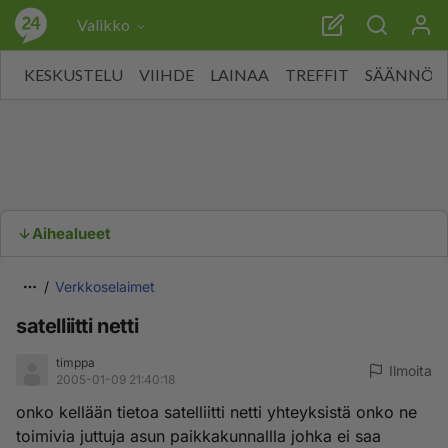
Valikko
KESKUSTELU
VIIHDE
LAINAA
TREFFIT
SÄÄNNÖT
Aihealueet
Verkkoselaimet
satelliitti netti
timppa
Ilmoita
2005-01-09 21:40:18
onko kellään tietoa satelliitti netti yhteyksistä onko ne
toimivia juttuja asun paikkakunnallla johka ei saa