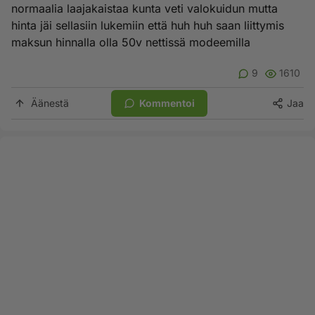
normaalia laajakaistaa kunta veti valokuidun mutta
hinta jäi sellasiin lukemiin että huh huh saan liittymis
maksun hinnalla olla 50v nettissä modeemilla
9
1610
Äänestä
Kommentoi
Jaa