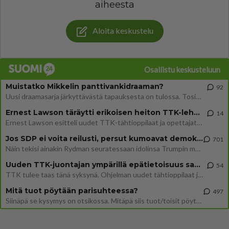
aiheesta
Aloita keskustelu
Osallistu keskusteluun
Muistatko Mikkelin panttivankidraaman?
92
Uusi draamasarja järkyttävästä tapauksesta on tulossa. Tositapahtumiin perustuva sarja ammentaa vuoden 1986 Mikkelin pan
Ernest Lawson täräytti erikoisen heiton TTK-lehdistötilaisuudessa: " Onko tässä tarkoituksena...?"
14
Ernest Lawson esitteli uudet TTK-tähtioppilaat ja opettajat torstaina 6.8. lehdistölle. Tulevalla kaudella on yksi hausk
Jos SDP ei voita reilusti, persut kumoavat demokratian Suomesta
701
Näin tekisi ainakin Rydman seuratessaan idolinsa Trumpin mallia https://www.is.fi/politiikka/art-2000012187244.html
Uuden TTK-juontajan ympärillä epätietoisuus sakenee - Nyt MTV hämmentää soppaa
54
TTK tulee taas tänä syksynä. Ohjelman uudet tähtioppilaat julkistetaan torstaina 6. elokuuta klo 14 alkavassa lehdistö
Mitä tuot pöytään parisuhteessa?
497
Siinäpä se kysymys on otsikossa. Mitäpä siis tuot/toisit pöytään parisuhteessa? Oletko mies vai nainen? Koetko sen mitä