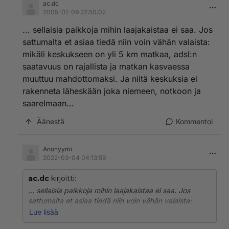
ac.dc
2005-01-09 22:50:02
... sellaisia paikkoja mihin laajakaistaa ei saa. Jos
sattumalta et asiaa tiedä niin voin vähän valaista:
mikäli keskukseen on yli 5 km matkaa, adsl:n
saatavuus on rajallista ja matkan kasvaessa
muuttuu mahdottomaksi. Ja niitä keskuksia ei
rakenneta läheskään joka niemeen, notkoon ja
saarelmaan...
Äänestä
Kommentoi
Anonyymi
2022-03-04 04:13:59
ac.dc
kirjoitti:
... sellaisia paikkoja mihin laajakaistaa ei saa. Jos
sattumalta et asiaa tiedä niin voin vähän valaista:
mikäli keskukseen on yli 5 km matkaa, adsl:n
Lue lisää
saatavuus on rajallista ja matkan kasvaessa muuttuu