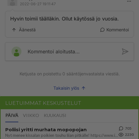
2022-06-27 19:11:47
Hyvin toimii täälläkin. Ollut käytössä jo vuosia.
Äänestä
Kommentoi
Kommentoi aloitusta...
Ketjusta on poistettu
0
sääntöjenvastaista viestiä.
Takaisin ylös
LUETUIMMAT KESKUSTELUT
PÄIVÄ
VIIKKO
KUUKAUSI
705
Poliisi yritti murhata mopopojan
2230
Nyt menee kissalan poikien touhu liian pitkälle! https://www.is.fi/kotimaa/art-2000012193221.html Karu video mopomiiti