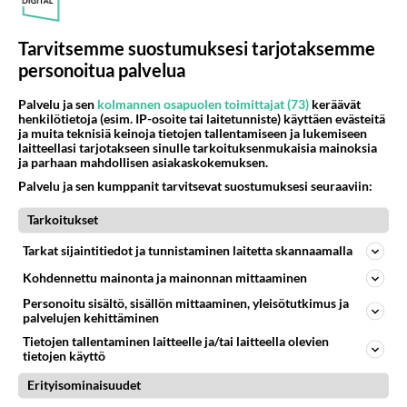
Tarvitsemme suostumuksesi tarjotaksemme
personoitua palvelua
Palvelu ja sen
kolmannen osapuolen toimittajat (73)
keräävät
henkilötietoja (esim. IP-osoite tai laitetunniste) käyttäen evästeitä
ja muita teknisiä keinoja tietojen tallentamiseen ja lukemiseen
laitteellasi tarjotakseen sinulle tarkoituksenmukaisia mainoksia
ja parhaan mahdollisen asiakaskokemuksen.
Palvelu ja sen kumppanit tarvitsevat suostumuksesi seuraaviin:
Tarkoitukset
Tarkat sijaintitiedot ja tunnistaminen laitetta skannaamalla
Kohdennettu mainonta ja mainonnan mittaaminen
Personoitu sisältö, sisällön mittaaminen, yleisötutkimus ja
palvelujen kehittäminen
Tietojen tallentaminen laitteelle ja/tai laitteella olevien
Anonyymi
tietojen käyttö
2022-03-04 06:46:17
Erityisominaisuudet
Anonyymi
kirjoitti: