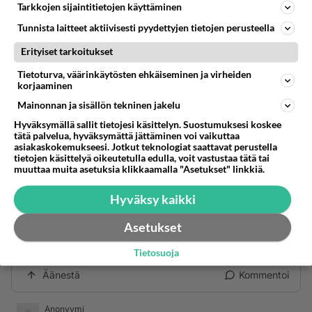
Tarkkojen sijaintitietojen käyttäminen
Niinpä ja pelkkä puhelin pistoke ei riitä vaan pitää olla
Tunnista laitteet aktiivisesti pyydettyjen tietojen perusteella
uudempaa mallia koko puhelin linja että toimii.
Nimim. 2km Salon keskustasta eikä saa tänne talojen
Lue lisää
Erityiset tarkoitukset
puhelin linjoihin kiinteää nettiä edellä mainitusta
syystä...
Tietoturva, väärinkäytösten ehkäiseminen ja virheiden
Ennen vanhaan jo sai kiinteän adsl-yhteyden
korjaaminen
puhelinpistokkeeseen taajaman ulkopuolella,
Mainonnan ja sisällön tekninen jakelu
n.20 km kylän keskustasta. Saa sen edelleen..
Hyväksymällä sallit tietojesi käsittelyn. Suostumuksesi koskee
Äänestä
Kommentoi
tätä palvelua, hyväksymättä jättäminen voi vaikuttaa
asiakaskokemukseesi. Jotkut teknologiat saattavat perustella
tietojen käsittelyä oikeutetulla edulla, voit vastustaa tätä tai
muuttaa muita asetuksia klikkaamalla "Asetukset" linkkiä.
Syrjäkyläytynyt
2005-01-09 22:47:52
Hyväksy kaikki
Mikä kunta rakentaa valokuituyhteydet mökkiin
Asetukset
asti?
Pajonko maksaa?
Tietosuoja
Äänestä
Kommentoi
Anonyymi