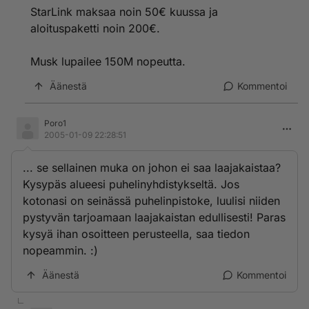
StarLink maksaa noin 50€ kuussa ja
aloituspaketti noin 200€.
Musk lupailee 150M nopeutta.
Äänestä
Kommentoi
Poro1
2005-01-09 22:28:51
... se sellainen muka on johon ei saa laajakaistaa?
Kysypäs alueesi puhelinyhdistykseltä. Jos
kotonasi on seinässä puhelinpistoke, luulisi niiden
pystyvän tarjoamaan laajakaistan edullisesti! Paras
kysyä ihan osoitteen perusteella, saa tiedon
nopeammin. :)
Äänestä
Kommentoi