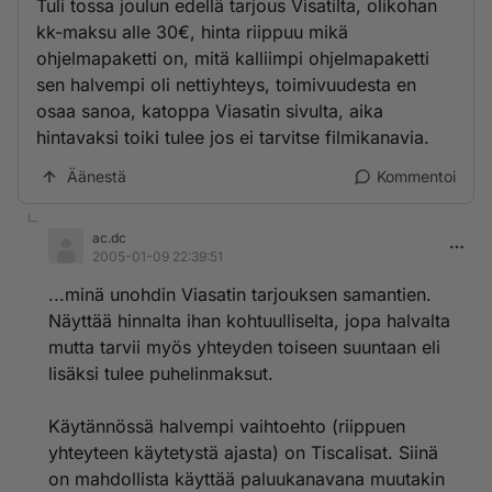
Tuli tossa joulun edellä tarjous Visatilta, olikohan
kk-maksu alle 30€, hinta riippuu mikä
ohjelmapaketti on, mitä kalliimpi ohjelmapaketti
sen halvempi oli nettiyhteys, toimivuudesta en
osaa sanoa, katoppa Viasatin sivulta, aika
hintavaksi toiki tulee jos ei tarvitse filmikanavia.
Äänestä
Kommentoi
ac.dc
2005-01-09 22:39:51
...minä unohdin Viasatin tarjouksen samantien.
Näyttää hinnalta ihan kohtuulliselta, jopa halvalta
mutta tarvii myös yhteyden toiseen suuntaan eli
lisäksi tulee puhelinmaksut.
Käytännössä halvempi vaihtoehto (riippuen
yhteyteen käytetystä ajasta) on Tiscalisat. Siinä
on mahdollista käyttää paluukanavana muutakin