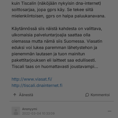
kuin Tiscalin (näköjään nykyisin dna-internet)
soittosarjaa, jopa gprs käy. Se tekee siitä
mielenkiintoisen, gprs on halpa paluukanavana.
Käytännössä siis näistä kahdesta on valittava,
ulkomaisia palveluntarjoajia saattaa olla
olemassa mutta nämä siis Suomessa. Viasatin
eduksi voi lukea paremman lähetystehon ja
pienemmän lautasen ja tuon mainitun
pakettitarjouksen eli laitteet saa edullisesti.
Tiscali taas on huomattavasti joustavampi...
http://www.viasat.fi/
http://tiscali.dnainternet.fi
Äänestä
Kommentoi
Anonyymi
2022-03-04 10:33:09