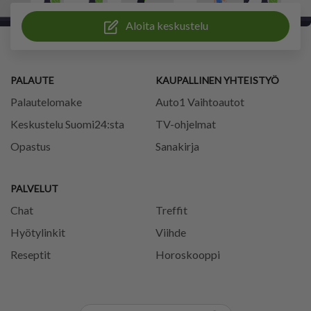
Aloita keskustelu
PALAUTE
KAUPALLINEN YHTEISTYÖ
Palautelomake
Auto1 Vaihtoautot
Keskustelu Suomi24:sta
TV-ohjelmat
Opastus
Sanakirja
PALVELUT
Chat
Treffit
Hyötylinkit
Viihde
Reseptit
Horoskooppi