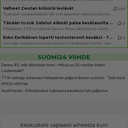
Valheet Ceutan kriisistä leviävät
220
"Lukuisat suomenkieliset tilit ovat jakaneet videota todisteena siitä, että siirtolaisjoukot aiheuttavat edelleen Ceutas
Tänään tv:ssä: Salatut elämät palaa kesätauolta - Tässä hieman juonipaljastuksia
0
Pihlajakatu 23 B on täynnä naurua, itkua, rakkautta ja suuria salaisuuksia. Suomalaisten yksi pitkäikäisimmistä draamas
Esko Eerikäinen lopetti testosteronit kesäksi - Tämä ikävä vaikutus iski heti
0
Juontaja, mediapersoona ja entinen Scandinavian Hunks -tanssija Esko Eerikäinen on tunnettu avoimuudestaan. Nyt Eerikäi
SUOMI24 VIIHDE
Danny, 83, teki yllättävän teon - Missä on 25-vuotias Helmi
Loukasmäki?
TTK-voittaja Johannes Holopainen paljasti iloisen uutisen - Tätä moni
ehti jo odottaa
Huoli heräsi - Erikoisjoukot tulevasta kaudesta tyly paljastus
Keskustele vapaasti aiheesta kuin