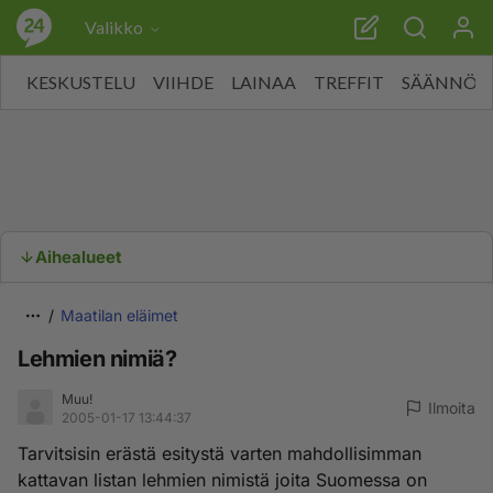
Valikko
KESKUSTELU
VIIHDE
LAINAA
TREFFIT
SÄÄNNÖT
Aihealueet
Maatilan eläimet
Lehmien nimiä?
Muu!
Ilmoita
2005-01-17 13:44:37
Tarvitsisin erästä esitystä varten mahdollisimman
kattavan listan lehmien nimistä joita Suomessa on