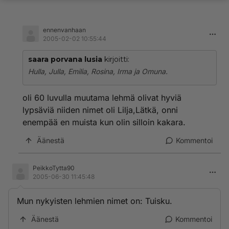
ennenvanhaan
2005-02-02 10:55:44
saara porvana lusia
kirjoitti:
Hulla, Julla, Emilia, Rosina, Irma ja Omuna.
oli 60 luvulla muutama lehmä olivat hyviä
lypsäviä niiden nimet oli Lilja,Lätkä, onni
enempää en muista kun olin silloin kakara.
Äänestä
Kommentoi
PeikkoTytta90
2005-06-30 11:45:48
Mun nykyisten lehmien nimet on: Tuisku.
Äänestä
Kommentoi