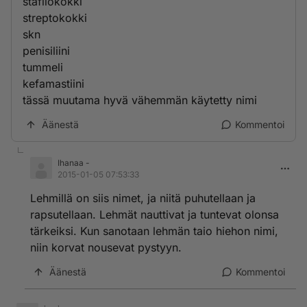
stafilokokki
streptokokki
skn
penisiliini
tummeli
kefamastiini
tässä muutama hyvä vähemmän käytetty nimi
Äänestä
Kommentoi
Ihanaa -
2015-01-05 07:53:33
Lehmillä on siis nimet, ja niitä puhutellaan ja
rapsutellaan. Lehmät nauttivat ja tuntevat olonsa
tärkeiksi. Kun sanotaan lehmän taio hiehon nimi,
niin korvat nousevat pystyyn.
Äänestä
Kommentoi