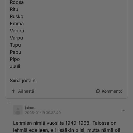
Roosa
Ritu
Rusko
Emma
Vappu
Varpu
Tupu
Papu
Pipo
Juuli
Siinä joitain.
Äänestä
Kommentoi
jaime
2005-01-19 09:32:40
Lehmien nimiä vuosilta 1940-1968. Talossa on
lehmiä edelleen, eli lisääkin olisi, mutta nämä oli