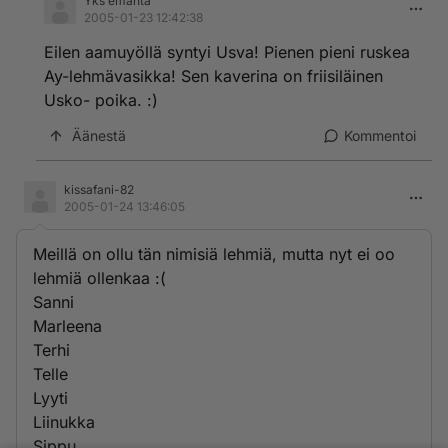
Yks emäntä
2005-01-23 12:42:38
Eilen aamuyöllä syntyi Usva! Pienen pieni ruskea
Ay-lehmävasikka! Sen kaverina on friisiläinen
Usko- poika. :)
Äänestä
Kommentoi
kissafani-82
2005-01-24 13:46:05
Meillä on ollu tän nimisiä lehmiä, mutta nyt ei oo
lehmiä ollenkaa :(
Sanni
Marleena
Terhi
Telle
Lyyti
Liinukka
Sippu