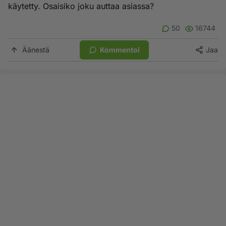
käytetty. Osaisiko joku auttaa asiassa?
50
16744
Äänestä
Kommentoi
Jaa