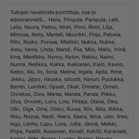
Tuttujen navetoista poimittuja, osa jo
edesmenneitä... Heila, Pimpula, Pampula, Leili,
Leila, Noora, Palmu, Ninni, Pinni, Rinni, Lilja,
Mimosa, Nelly, Manteli, Muurikki, Pinja, Petunia,
Piitu, Rusko, Ponsse, Mielikki, Nukka, Nukke,
Assu, Venla, Linda, Mandi, Piia, Milo, Mallu, Yrinä,
Irina, Mantikka, Nynny, Nylon, Nekku, Naimi,
Nunna, Neilikka, Kukka, Kukkanen, Kielo, Kauno,
Kelpo, Alu, Ilo, Ilona, Melina, Ingela, Apila, Ihme,
Jekku, Jippo, Hauska, Idiootti, Hanuri, Puolukka,
Bambi, Lumikki, Opaali, Okali, Onnetar, Onneli,
Onnekas, Oiva, Manta, Manda, Panda, Pilkku,
Olva, Orvokki, Loru, Lola, Pihlaja, Otava, Olka,
Olki, Olga, Oma, Oikku, Ruusa, Rilo, Rilla, Riikka,
Nisu, Nopsa, Nasti, Veera, Saara, Iikka, Jalo, Iines,
Inga, Lenita, Lupu, Luna, Jutta, Jännä, Meikki,
Pirpa, Pastilli, Ruusunen, Koralli, Katrilli, Karamelli,
Karkki, Piltti, Bonna, Luumu, Rusina, Peruna,