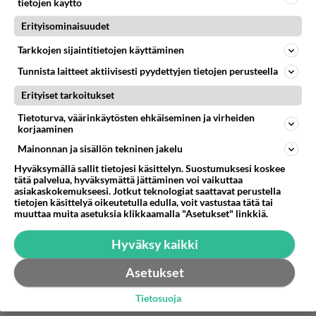
tietojen käyttö
saara porvana lusia
Erityisominaisuudet
2005-01-25 00:23:34
Tarkkojen sijaintitietojen käyttäminen
Hulla, Julla, Emilia, Rosina, Irma ja Omuna.
Tunnista laitteet aktiivisesti pyydettyjen tietojen perusteella
Äänestä
Kommentoi
Erityiset tarkoitukset
Tietoturva, väärinkäytösten ehkäiseminen ja virheiden
korjaaminen
Mainonnan ja sisällön tekninen jakelu
Hyväksymällä sallit tietojesi käsittelyn. Suostumuksesi koskee
tätä palvelua, hyväksymättä jättäminen voi vaikuttaa
asiakaskokemukseesi. Jotkut teknologiat saattavat perustella
tietojen käsittelyä oikeutetulla edulla, voit vastustaa tätä tai
muuttaa muita asetuksia klikkaamalla "Asetukset" linkkiä.
Hyväksy kaikki
Asetukset
Tietosuoja