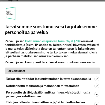
Ulpu
Varpu
Liinu
Tiinu
Tarvitsemme suostumuksesi tarjotaksemme
Liina
personoitua palvelua
Harmi, ku en muista muita...oli muitaki hyviä
Palvelu ja sen
kolmannen osapuolen toimittajat (73)
keräävät
nimiä, jotka osasin kyllä ulkoa vielä 3 vuotta sitte!
henkilötietoja (esim. IP-osoite tai laitetunniste) käyttäen evästeitä
ja muita teknisiä keinoja tietojen tallentamiseen ja lukemiseen
laitteellasi tarjotakseen sinulle tarkoituksenmukaisia mainoksia
Äänestä
Kommentoi
ja parhaan mahdollisen asiakaskokemuksen.
Palvelu ja sen kumppanit tarvitsevat suostumuksesi seuraaviin:
Karjatilankasvatti
2005-01-24 22:00:32
Tarkoitukset
Tarkat sijaintitiedot ja tunnistaminen laitetta skannaamalla
Mansikki, mustikki, suukko, pirtelö, kristalli, usva,
hämy, ämy, tuisku, opri, nelli, ristalli, vuokko,
Kohdennettu mainonta ja mainonnan mittaaminen
rinssi, pilvi ...yms...
Personoitu sisältö, sisällön mittaaminen, yleisötutkimus ja
palvelujen kehittäminen
Äänestä
Kommentoi
Tietojen tallentaminen laitteelle ja/tai laitteella olevien