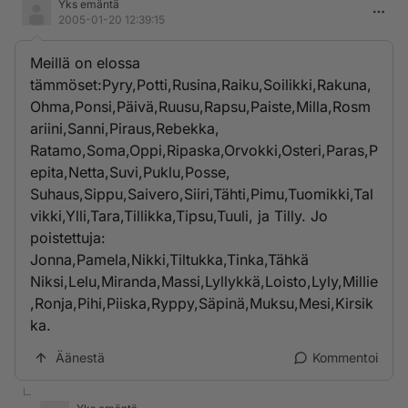
Yks emäntä
2005-01-20 12:39:15
Meillä on elossa
tämmöset:Pyry,Potti,Rusina,Raiku,Soilikki,Rakuna,
Ohma,Ponsi,Päivä,Ruusu,Rapsu,Paiste,Milla,Rosm
ariini,Sanni,Piraus,Rebekka,
Ratamo,Soma,Oppi,Ripaska,Orvokki,Osteri,Paras,P
epita,Netta,Suvi,Puklu,Posse,
Suhaus,Sippu,Saivero,Siiri,Tähti,Pimu,Tuomikki,Tal
vikki,Ylli,Tara,Tillikka,Tipsu,Tuuli, ja Tilly. Jo
poistettuja:
Jonna,Pamela,Nikki,Tiltukka,Tinka,Tähkä
Niksi,Lelu,Miranda,Massi,Lyllykkä,Loisto,Lyly,Millie
,Ronja,Pihi,Piiska,Ryppy,Säpinä,Muksu,Mesi,Kirsik
ka.
Äänestä
Kommentoi