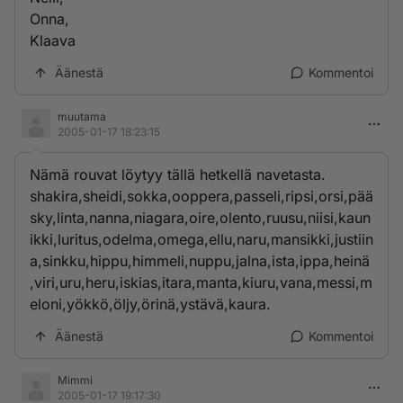
Onna,
Klaava
Äänestä
Kommentoi
muutama
2005-01-17 18:23:15
Nämä rouvat löytyy tällä hetkellä navetasta.
shakira,sheidi,sokka,ooppera,passeli,ripsi,orsi,pää
sky,linta,nanna,niagara,oire,olento,ruusu,niisi,kaun
ikki,luritus,odelma,omega,ellu,naru,mansikki,justiin
a,sinkku,hippu,himmeli,nuppu,jalna,ista,ippa,heinä
,viri,uru,heru,iskias,itara,manta,kiuru,vana,messi,m
eloni,yökkö,öljy,örinä,ystävä,kaura.
Äänestä
Kommentoi
Mimmi
2005-01-17 19:17:30