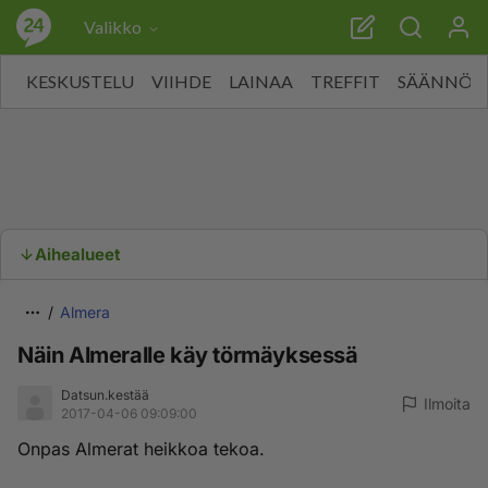
Valikko
KESKUSTELU
VIIHDE
LAINAA
TREFFIT
SÄÄNNÖT
Aihealueet
Almera
Näin Almeralle käy törmäyksessä
Datsun.kestää
Ilmoita
2017-04-06 09:09:00
Onpas Almerat heikkoa tekoa.