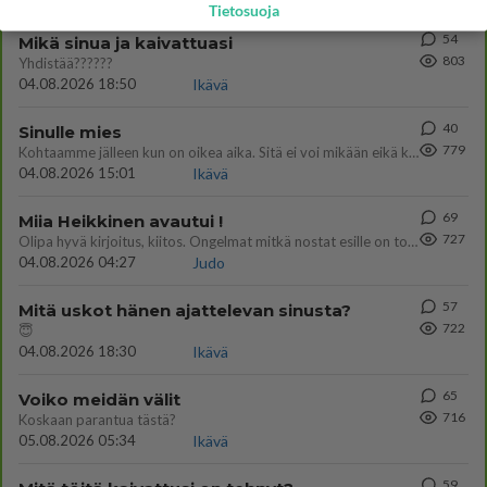
Tietosuoja
54
Mikä sinua ja kaivattuasi
803
Yhdistää??????
04.08.2026 18:50
Ikävä
40
Sinulle mies
779
Kohtaamme jälleen kun on oikea aika. Sitä ei voi mikään eikä kukaan estää <3 <3
04.08.2026 15:01
Ikävä
69
Miia Heikkinen avautui !
727
Olipa hyvä kirjoitus, kiitos. Ongelmat mitkä nostat esille on todellisia ja tämä ylimielisyys totta ja se näkyy kaikessa
04.08.2026 04:27
Judo
57
Mitä uskot hänen ajattelevan sinusta?
722
😇
04.08.2026 18:30
Ikävä
65
Voiko meidän välit
716
Koskaan parantua tästä?
05.08.2026 05:34
Ikävä
59