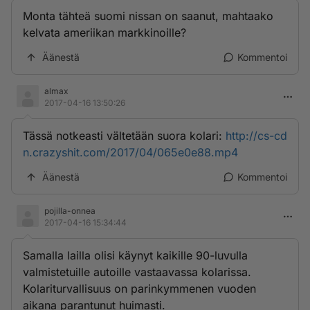
Monta tähteä suomi nissan on saanut, mahtaako
kelvata ameriikan markkinoille?
Äänestä
Kommentoi
almax
2017-04-16 13:50:26
Tässä notkeasti vältetään suora kolari:
http://cs-cd
n.crazyshit.com/2017/04/065e0e88.mp4
Äänestä
Kommentoi
pojilla-onnea
2017-04-16 15:34:44
Samalla lailla olisi käynyt kaikille 90-luvulla
valmistetuille autoille vastaavassa kolarissa.
Kolariturvallisuus on parinkymmenen vuoden
aikana parantunut huimasti.