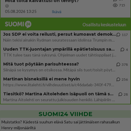
Mitä töitä kaivattusi on tehnyt?
715
😅
05.08.2026 13:25
Ikävä
Osallistu keskusteluun
Jos SDP ei voita reilusti, persut kumoavat demokratian Suomesta
117
Näin tekisi ainakin Rydman seuratessaan idolinsa Trumpin mallia https://www.is.fi/politiikka/art-2000012187244.html
Uuden TTK-juontajan ympärillä epätietoisuus sakenee - Nyt MTV hämmentää soppaa
4
TTK tulee taas tänä syksynä. Ohjelman uudet tähtioppilaat julkistetaan torstaina 6. elokuuta klo 14 alkavassa lehdistö
Mitä tuot pöytään parisuhteessa?
378
Siinäpä se kysymys on otsikossa. Mitäpä siis tuot/toisit pöytään parisuhteessa? Oletko mies vai nainen? Koetko sen mitä
Martinan bisneksillä ei mene hyvin
256
https://www.iltalehti.fi/viihdeuutiset/a/c46da6ab-340f-4790-aaa7-0865eed2336 Yrityksen konkurssihakemus on tullut kärä
Tiesitkö? Martina Aitolehden isäpuoli on tämä suosittu laulaja
28
Martina Aitolehti on seurattu julkisuuden henkilö. Lähipiiriin mahtuu muitakin tunnettuja henkilöitä. Tiesitkö, että Ma
SUOMI24 VIIHDE
Muistatko? Kädestä suuhun elävä Satu sai jättimäisen rahasalkun
Henry-miljonääriltä