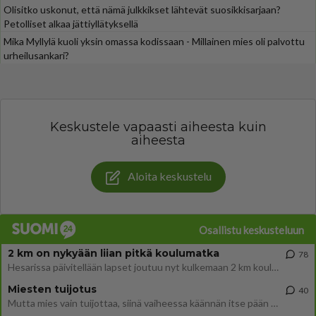
Olisitko uskonut, että nämä julkkikset lähtevät suosikkisarjaan?
Petolliset alkaa jättiyllätyksellä
Mika Myllylä kuoli yksin omassa kodissaan - Millainen mies oli palvottu
urheilusankari?
Keskustele vapaasti aiheesta kuin
aiheesta
Aloita keskustelu
Osallistu keskusteluun
2 km on nykyään liian pitkä koulumatka
78
Hesarissa päivitellään lapset joutuu nyt kulkemaan 2 km kouluun jösses. Ruostefillarilla tuo matka menee vaikka miten äk
Miesten tuijotus
40
Mutta mies vain tuijottaa, siinä vaiheessa käännän itse pään pois. Mikä juttu? Yleensä jos joku tuijottaa tai katsoo, hä