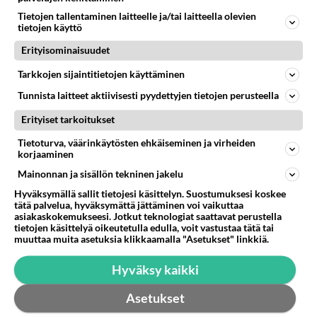
Tietojen tallentaminen laitteelle ja/tai laitteella olevien
Takaisin ylös
tietojen käyttö
Erityisominaisuudet
LUETUIMMAT KESKUSTELUT
Tarkkojen sijaintitietojen käyttäminen
PÄIVÄ
VIIKKO
KUUKAUSI
Tunnista laitteet aktiivisesti pyydettyjen tietojen perusteella
375
Mitä tuot pöytään parisuhteessa?
Erityiset tarkoitukset
1519
Siinäpä se kysymys on otsikossa. Mitäpä siis tuot/toisit pöytään parisuhteessa? Oletko mies vai nainen? Koetko sen mitä
04.08.2026 16:53
Sinkut
Tietoturva, väärinkäytösten ehkäiseminen ja virheiden
korjaaminen
251
Martinan bisneksillä ei mene hyvin
Mainonnan ja sisällön tekninen jakelu
979
https://www.iltalehti.fi/viihdeuutiset/a/c46da6ab-340f-4790-aaa7-0865eed2336 Yrityksen konkurssihakemus on tullut kärä
Hyväksymällä sallit tietojesi käsittelyn. Suostumuksesi koskee
05.08.2026 05:51
Kotimaiset julkkisjuorut
tätä palvelua, hyväksymättä jättäminen voi vaikuttaa
asiakaskokemukseesi. Jotkut teknologiat saattavat perustella
78
tietojen käsittelyä oikeutetulla edulla, voit vastustaa tätä tai
2 km on nykyään liian pitkä koulumatka
muuttaa muita asetuksia klikkaamalla "Asetukset" linkkiä.
860
Hesarissa päivitellään lapset joutuu nyt kulkemaan 2 km kouluun jösses. Ruostefillarilla tuo matka menee vaikka miten äk
04.08.2026 10:07
Lieksa
Hyväksy kaikki
28
Tiesitkö? Martina Aitolehden isäpuoli on tämä suosittu laulaja
Asetukset
815
Martina Aitolehti on seurattu julkisuuden henkilö. Lähipiiriin mahtuu muitakin tunnettuja henkilöitä. Tiesitkö, että Ma
05.08.2026 07:23
Kotimaiset julkkisjuorut