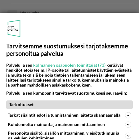
lukutaitojuu
2017-04-16 16:16:53
Ei tietoa tilasta? Siinähän lukee noin:
Tarvitsemme suostumuksesi tarjotaksemme
"Kaikki kolme vietiin ambulanssilla hoitoon ja he
personoitua palvelua
ovat sairaalassa tarkkailussa. Heidän
vammoistaan ei ole tällä hetkellä tarkempaa tietoa.
Palvelu ja sen
kolmannen osapuolen toimittajat (73)
keräävät
Köykän mukaan poliisi on menossa tapaamaan
henkilötietoja (esim. IP-osoite tai laitetunniste) käyttäen evästeitä
ja muita teknisiä keinoja tietojen tallentamiseen ja lukemiseen
heitä torstaina aamupäivällä."
laitteellasi tarjotakseen sinulle tarkoituksenmukaisia mainoksia
ja parhaan mahdollisen asiakaskokemuksen.
Äänestä
Kommentoi
Palvelu ja sen kumppanit tarvitsevat suostumuksesi seuraaviin:
Tarkoitukset
Kommentoi aloitusta...
Tarkat sijaintitiedot ja tunnistaminen laitetta skannaamalla
Kohdennettu mainonta ja mainonnan mittaaminen
Ketjusta on poistettu
0
sääntöjenvastaista viestiä.
Personoitu sisältö, sisällön mittaaminen, yleisötutkimus ja
palvelujen kehittäminen