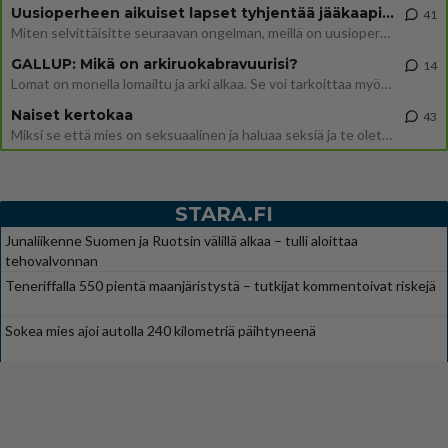
Uusioperheen aikuiset lapset tyhjentää jääkaapin käydessään
41
Miten selvittäisitte seuraavan ongelman, meillä on uusioperhe, minulla teini-ikäiset lapset ja puolisolla aikuiset, jotk
GALLUP: Mikä on arkiruokabravuurisi?
14
Lomat on monella lomailtu ja arki alkaa. Se voi tarkoittaa myös sitä, että grillailut on grillattu ja palataan arjen ruo
Naiset kertokaa
43
Miksi se että mies on seksuaalinen ja haluaa seksiä ja te olette hänen mielestänne haluttava on vastenmielistä? Mikä sii
STARA.FI
Junaliikenne Suomen ja Ruotsin välillä alkaa – tulli aloittaa
tehovalvonnan
Teneriffalla 550 pientä maanjäristystä – tutkijat kommentoivat riskejä
Sokea mies ajoi autolla 240 kilometriä päihtyneenä