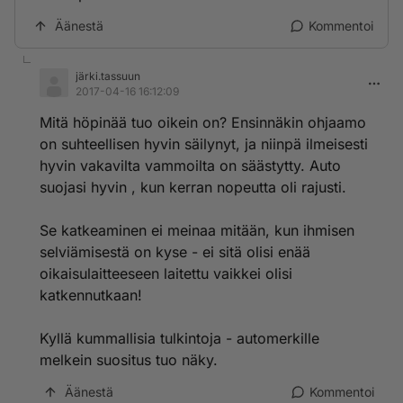
Äänestä
Kommentoi
järki.tassuun
2017-04-16 16:12:09
Mitä höpinää tuo oikein on? Ensinnäkin ohjaamo
on suhteellisen hyvin säilynyt, ja niinpä ilmeisesti
hyvin vakavilta vammoilta on säästytty. Auto
suojasi hyvin , kun kerran nopeutta oli rajusti.
Se katkeaminen ei meinaa mitään, kun ihmisen
selviämisestä on kyse - ei sitä olisi enää
oikaisulaitteeseen laitettu vaikkei olisi
katkennutkaan!
Kyllä kummallisia tulkintoja - automerkille
melkein suositus tuo näky.
Äänestä
Kommentoi