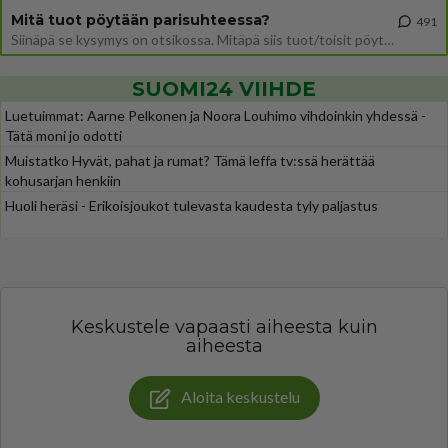
Mitä tuot pöytään parisuhteessa?
491
Siinäpä se kysymys on otsikossa. Mitäpä siis tuot/toisit pöytään parisuhteessa? Oletko mies vai nainen? Koetko sen mitä
SUOMI24 VIIHDE
Luetuimmat: Aarne Pelkonen ja Noora Louhimo vihdoinkin yhdessä -
Tätä moni jo odotti
Muistatko Hyvät, pahat ja rumat? Tämä leffa tv:ssä herättää
kohusarjan henkiin
Huoli heräsi - Erikoisjoukot tulevasta kaudesta tyly paljastus
Keskustele vapaasti aiheesta kuin
aiheesta
Aloita keskustelu