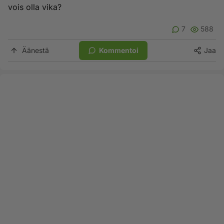
vois olla vika?
7
588
Äänestä
Kommentoi
Jaa