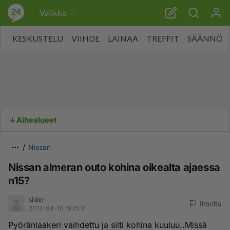
Valikko
KESKUSTELU
VIIHDE
LAINAA
TREFFIT
SÄÄNNÖT
Aihealueet
Nissan
Nissan almeran outo kohina oikealta ajaessa
n15?
siider
Ilmoita
2017-04-10 19:15:11
Pyöränlaakeri vaihdettu ja silti kohina kuuluu..Missä