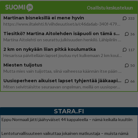
Osallistu keskusteluun
Martinan bisneksillä ei mene hyvin
333
https://www.iltalehti.fi/viihdeuutiset/a/c46da6ab-340f-4790-aaa7-0865eed2336 Yrityksen konkurssihakemus on tullut kärä
Tiesitkö? Martina Aitolehden isäpuoli on tämä suosittu laulaja
36
Martina Aitolehti on seurattu julkisuuden henkilö. Lähipiiriin mahtuu muitakin tunnettuja henkilöitä. Tiesitkö, että Ma
2 km on nykyään liian pitkä koulumatka
117
Hesarissa päivitellään lapset joutuu nyt kulkemaan 2 km kouluun jösses. Ruostefillarilla tuo matka menee vaikka miten äk
Miesten tuijotus
50
Mutta mies vain tuijottaa, siinä vaiheessa käännän itse pään pois. Mikä juttu? Yleensä jos joku tuijottaa tai katsoo, hä
Uusioperheen aikuiset lapset tyhjentää jääkaapin käydessään
66
Miten selvittäisitte seuraavan ongelman, meillä on uusioperhe, minulla teini-ikäiset lapset ja puolisolla aikuiset, jotk
STARA.FI
Eppu Normaali jätti jäähyväiset 44 kappaleella – nämä keikalla kuultiin
Lentoturvallisuuteen vaikuttaa jokainen matkustaja – muista nämä