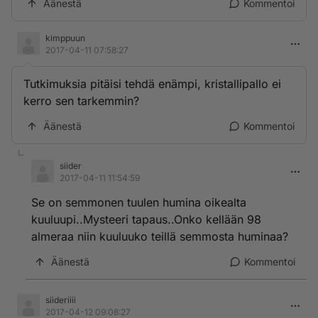
Äänestä
Kommentoi
kimppuun
2017-04-11 07:58:27
Tutkimuksia pitäisi tehdä enämpi, kristallipallo ei
kerro sen tarkemmin?
Äänestä
Kommentoi
siider
2017-04-11 11:54:59
Se on semmonen tuulen humina oikealta
kuuluupi..Mysteeri tapaus..Onko kellään 98
almeraa niin kuuluuko teillä semmosta huminaa?
Äänestä
Kommentoi
siideriiii
2017-04-12 09:08:27