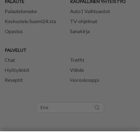
PALAUTE
KAUPALLINEN YHTEISTYÖ
Palautelomake
Auto1 Vaihtoautot
Keskustelu Suomi24:sta
TV-ohjelmat
Opastus
Sanakirja
PALVELUT
Chat
Treffit
Hyötylinkit
Viihde
Reseptit
Horoskooppi