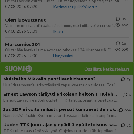
702
Ernest Lawson esitteli uudet TTK-tähtioppilaat ja opettajat torstaina 6.8. lehdistölle. Tulevalla kaudella on yksi hausk
07.08.2026 07:20
Kotimaiset julkkisjuorut
35
Olen luovuttanut
652
Välimme menivät niin pahasti solmuun, ettei niitä voi enää korjata. On aika jatkaa elämässä eteenpäin. Toivon sulle kaik
07.08.2026 15:03
Ikävä
16
Mersumies201
550
Oli tänään hyrskällä melekoosen tehokas 124 liikenteessä. Ei paljon vastamäki haitannu....
07.08.2026 19:00
Hyrynsalmi
Osallistu keskusteluun
Muistatko Mikkelin panttivankidraaman?
76
Uusi draamasarja järkyttävästä tapauksesta on tulossa. Tositapahtumiin perustuva sarja ammentaa vuoden 1986 Mikkelin pan
Ernest Lawson täräytti erikoisen heiton TTK-lehdistötilaisuudessa: " Onko tässä tarkoituksena...?"
8
Ernest Lawson esitteli uudet TTK-tähtioppilaat ja opettajat torstaina 6.8. lehdistölle. Tulevalla kaudella on yksi hausk
Jos SDP ei voita reilusti, persut kumoavat demokratian Suomesta
664
Näin tekisi ainakin Rydman seuratessaan idolinsa Trumpin mallia https://www.is.fi/politiikka/art-2000012187244.html
Uuden TTK-juontajan ympärillä epätietoisuus sakenee - Nyt MTV hämmentää soppaa
51
TTK tulee taas tänä syksynä. Ohjelman uudet tähtioppilaat julkistetaan torstaina 6. elokuuta klo 14 alkavassa lehdistö