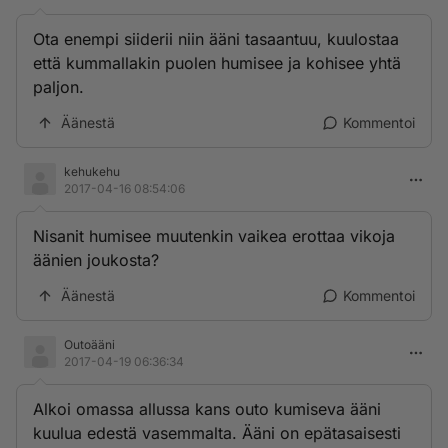
Ota enempi siiderii niin ääni tasaantuu, kuulostaa
että kummallakin puolen humisee ja kohisee yhtä
paljon.
Äänestä
Kommentoi
kehukehu
2017-04-16 08:54:06
Nisanit humisee muutenkin vaikea erottaa vikoja
äänien joukosta?
Äänestä
Kommentoi
Outoääni
2017-04-19 06:36:34
Alkoi omassa allussa kans outo kumiseva ääni
kuulua edestä vasemmalta. Ääni on epätasaisesti