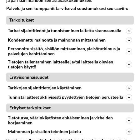
ja parhaan mahdollisen asiakaskokemuksen.
Palvelu ja sen kumppanit tarvitsevat suostumuksesi seuraaviin:
Kommentoi aloitusta...
Tarkoitukset
Tarkat sijaintitiedot ja tunnistaminen laitetta skannaamalla
Ketjusta on poistettu
0
sääntöjenvastaista viestiä.
Kohdennettu mainonta ja mainonnan mittaaminen
Personoitu sisältö, sisällön mittaaminen, yleisötutkimus ja
palvelujen kehittäminen
Takaisin ylös
Tietojen tallentaminen laitteelle ja/tai laitteella olevien
tietojen käyttö
LUETUIMMAT KESKUSTELUT
Erityisominaisuudet
PÄIVÄ
VIIKKO
KUUKAUSI
Tarkkojen sijaintitietojen käyttäminen
67
kenen näköinen
Tunnista laitteet aktiivisesti pyydettyjen tietojen perusteella
1115
kaivattusi on ?
07.08.2026 16:24
Ikävä
Erityiset tarkoitukset
Tietoturva, väärinkäytösten ehkäiseminen ja virheiden
76
Muistatko Mikkelin panttivankidraaman?
korjaaminen
879
Uusi draamasarja järkyttävästä tapauksesta on tulossa. Tositapahtumiin perustuva sarja ammentaa vuoden 1986 Mikkelin pan
Mainonnan ja sisällön tekninen jakelu
07.08.2026 07:39
Maailman menoa