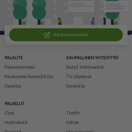
Aloita keskustelu
PALAUTE
KAUPALLINEN YHTEISTYÖ
Palautelomake
Auto1 Vaihtoautot
Keskustelu Suomi24:sta
TV-ohjelmat
Opastus
Sanakirja
PALVELUT
Chat
Treffit
Hyötylinkit
Viihde
Reseptit
Horoskooppi