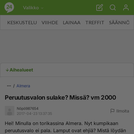
Valikko
KESKUSTELU
VIIHDE
LAINAA
TREFFIT
SÄÄNNÖT
Aihealueet
Almera
Peruutusvalon sulake? Missä? vm 2000
Nöpö987654
Ilmoita
2017-04-23 13:37:35
Hei! Minulla on torikassina Almera. Nyt kumpikaan
peruutusvalo ei pala. Lamput ovat ehjiä? Mistä löydän