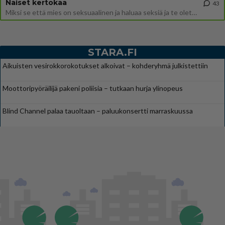
Naiset kertokaa
43
Miksi se että mies on seksuaalinen ja haluaa seksiä ja te olette hänen mielestänne haluttava on vastenmielistä? Mikä sii
STARA.FI
Aikuisten vesirokkorokotukset alkoivat – kohderyhmä julkistettiin
Moottoripyöräilijä pakeni poliisia – tutkaan hurja ylinopeus
Blind Channel palaa tauoltaan – paluukonsertti marraskuussa