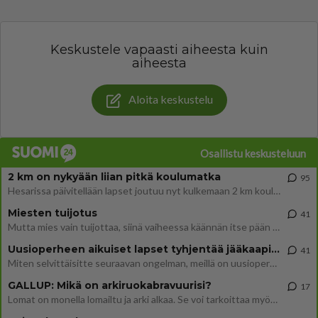
Keskustele vapaasti aiheesta kuin
aiheesta
Aloita keskustelu
Osallistu keskusteluun
2 km on nykyään liian pitkä koulumatka
95
Hesarissa päivitellään lapset joutuu nyt kulkemaan 2 km kouluun jösses. Ruostefillarilla tuo matka menee vaikka miten äk
Miesten tuijotus
41
Mutta mies vain tuijottaa, siinä vaiheessa käännän itse pään pois. Mikä juttu? Yleensä jos joku tuijottaa tai katsoo, hä
Uusioperheen aikuiset lapset tyhjentää jääkaapin käydessään
41
Miten selvittäisitte seuraavan ongelman, meillä on uusioperhe, minulla teini-ikäiset lapset ja puolisolla aikuiset, jotk
GALLUP: Mikä on arkiruokabravuurisi?
17
Lomat on monella lomailtu ja arki alkaa. Se voi tarkoittaa myös sitä, että grillailut on grillattu ja palataan arjen ruo