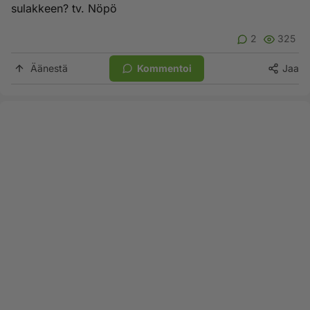
sulakkeen? tv. Nöpö
2
325
Äänestä
Kommentoi
Jaa