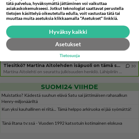
Jos SDP ei voita reilusti, persut kumoavat demokratian Suomesta
420
tätä palvelua, hyväksymättä jättäminen voi vaikuttaa
Näin tekisi ainakin Rydman seuratessaan idolinsa Trumpin mallia https://www.is.fi/politiikka/art-2000012187244.html
asiakaskokemukseesi. Jotkut teknologiat saattavat perustella
tietojen käsittelyä oikeutetulla edulla, voit vastustaa tätä tai
Uuden TTK-juontajan ympärillä epätietoisuus sakenee - Nyt MTV hämmentää soppaa
muuttaa muita asetuksia klikkaamalla "Asetukset" linkkiä.
28
TTK tulee taas tänä syksynä. Ohjelman uudet tähtioppilaat julkistetaan torstaina 6. elokuuta klo 14 alkavassa lehdistö
Hyväksy kaikki
Mitä tuot pöytään parisuhteessa?
425
Siinäpä se kysymys on otsikossa. Mitäpä siis tuot/toisit pöytään parisuhteessa? Oletko mies vai nainen? Koetko sen mitä
Asetukset
Martinan bisneksillä ei mene hyvin
301
Tietosuoja
https://www.iltalehti.fi/viihdeuutiset/a/c46da6ab-340f-4790-aaa7-0865eed2336 Yrityksen konkurssihakemus on tullut kärä
Tiesitkö? Martina Aitolehden isäpuoli on tämä suosittu laulaja
30
Martina Aitolehti on seurattu julkisuuden henkilö. Lähipiiriin mahtuu muitakin tunnettuja henkilöitä. Tiesitkö, että Ma
SUOMI24 VIIHDE
Muistatko? Kädestä suuhun elävä Satu sai jättimäisen rahasalkun
Henry-miljonääriltä
Kun yksi kauhallinen ei riitä... Tämä helppo arkiruoka ei jää syömättä!
Tänä iltana tv:ssä - Vuoden 1992 katsotuin kotimainen elokuva