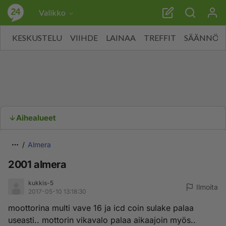
Valikko
KESKUSTELU
VIIHDE
LAINAA
TREFFIT
SÄÄNNÖT
Aihealueet
Almera
2001 almera
kukkis-5
Ilmoita
2017-05-10 13:18:30
moottorina multi vave 16 ja icd coin sulake palaa
useasti.. mottorin vikavalo palaa aikaajoin myös..