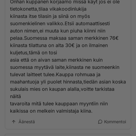
Onhan kuppanen korjaamo missä käyt jos ei ole
tietokonetta,tilaa vikakoodinlukija
kiinasta itse tilasin ja siinä on myös
suomenkielinen valikko.Etsii automaattisesti
auton nimen,ei muuta kun piuha kiinni niin
pelaa.Suomessa maksaa saman merkkinen 76€
kiinasta tilattuna on alta 30€ ja on ilmainen
kuljetus,tämä on tosi
asia että on aivan saman merkkinen kuin
suomessa myytävä laite,kiinasta ne suomeenkin
tulevat laitteet tulee.Kauppa rohmuaa ja
maahantuoja yli puolet hinnasta,tiedän asian koska
sukulais mies on kaupan alalla,voitte tarkistaa
näitä
tavaroita mitä tulee kauppaan myyntiin niin
kaikissa on melkein valmistaja kiina.
Äänestä
Kommentoi