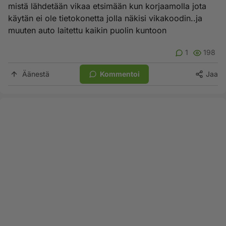
mistä lähdetään vikaa etsimään kun korjaamolla jota
käytän ei ole tietokonetta jolla näkisi vikakoodin..ja
muuten auto laitettu kaikin puolin kuntoon
1
198
Äänestä
Kommentoi
Jaa