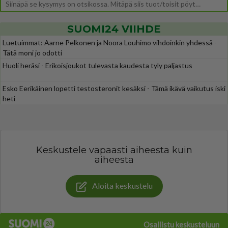
Siinäpä se kysymys on otsikossa. Mitäpä siis tuot/toisit pöytään parisuhteessa? Oletko mies vai nainen? Koetko sen mitä
SUOMI24 VIIHDE
Luetuimmat: Aarne Pelkonen ja Noora Louhimo vihdoinkin yhdessä -
Tätä moni jo odotti
Huoli heräsi - Erikoisjoukot tulevasta kaudesta tyly paljastus
Esko Eerikäinen lopetti testosteronit kesäksi - Tämä ikävä vaikutus iski
heti
Keskustele vapaasti aiheesta kuin
aiheesta
Aloita keskustelu
Osallistu keskusteluun