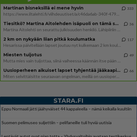
Martinan bisneksillä ei mene hyvin
333
https://www.iltalehti.fi/viihdeuutiset/a/c46da6ab-340f-4790-aaa7-0865eed2336 Yrityksen konkurssihakemus on tullut kärä
Tiesitkö? Martina Aitolehden isäpuoli on tämä suosittu laulaja
36
Martina Aitolehti on seurattu julkisuuden henkilö. Lähipiiriin mahtuu muitakin tunnettuja henkilöitä. Tiesitkö, että Ma
2 km on nykyään liian pitkä koulumatka
117
Hesarissa päivitellään lapset joutuu nyt kulkemaan 2 km kouluun jösses. Ruostefillarilla tuo matka menee vaikka miten äk
Miesten tuijotus
49
Mutta mies vain tuijottaa, siinä vaiheessa käännän itse pään pois. Mikä juttu? Yleensä jos joku tuijottaa tai katsoo, hä
Uusioperheen aikuiset lapset tyhjentää jääkaapin käydessään
66
Miten selvittäisitte seuraavan ongelman, meillä on uusioperhe, minulla teini-ikäiset lapset ja puolisolla aikuiset, jotk
STARA.FI
Eppu Normaali jätti jäähyväiset 44 kappaleella – nämä keikalla kuultiin
Suomen pelimuseo suljettiin – pelifaneille tuli hyviä uutisia
Lentävät autot ovat pian totta – Yhdysvaltoihin avataan testikeskus