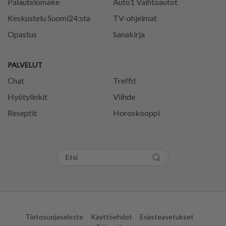
Palautelomake
Auto1 Vaihtoautot
Keskustelu Suomi24:sta
TV-ohjelmat
Opastus
Sanakirja
PALVELUT
Chat
Treffit
Hyötylinkit
Viihde
Reseptit
Horoskooppi
Tietosuojaseloste
Käyttöehdot
Evästeasetukset