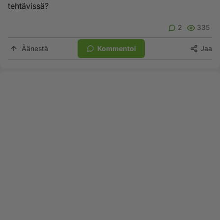
tehtävissä?
2
335
Äänestä
Kommentoi
Jaa