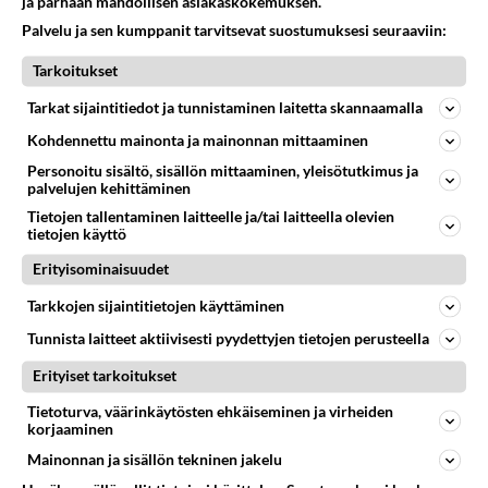
ja parhaan mahdollisen asiakaskokemuksen.
42
kenen näköinen
Palvelu ja sen kumppanit tarvitsevat suostumuksesi seuraaviin:
566
kaivattusi on ?
07.08.2026 16:24
Ikävä
Tarkoitukset
Tarkat sijaintitiedot ja tunnistaminen laitetta skannaamalla
29
Tykkäätköhän vielä minusta?
528
Yhtä paljon, kuin minä sinusta? Haaveissa ollaan kahdestaan, rauhassa ja lähennytään fyysisesti ja tutustutaan syvemmin
Kohdennettu mainonta ja mainonnan mittaaminen
06.08.2026 07:42
Ikävä
Personoitu sisältö, sisällön mittaaminen, yleisötutkimus ja
palvelujen kehittäminen
37
Olet ihana
Tietojen tallentaminen laitteelle ja/tai laitteella olevien
500
Muru, sä oot ihana. Tunsitko sen sähkön meidän välillä kun oltiin ihan låhekkäin? 👩‍❤️‍👩❤️😼😘
tietojen käyttö
05.08.2026 21:15
Ikävä
Erityisominaisuudet
29
Hyvännäköinen pakkaus
Tarkkojen sijaintitietojen käyttäminen
478
Olet hyvännäköinen pakkaus nainen.
06.08.2026 13:03
Ikävä
Tunnista laitteet aktiivisesti pyydettyjen tietojen perusteella
Erityiset tarkoitukset
154
Vihervasemmistofeministinaisasianaiset
461
Tulevat tänne palstalle haukkumaan miehiä ja naljailemaan miehelle, kehuvat olevansa heitä parempia. Itse asuvat MIEHE
Tietoturva, väärinkäytösten ehkäiseminen ja virheiden
06.08.2026 12:01
Sinkut
korjaaminen
Mainonnan ja sisällön tekninen jakelu
Osallistu keskusteluun