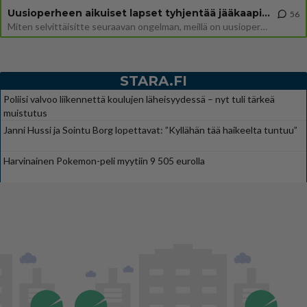
Uusioperheen aikuiset lapset tyhjentää jääkaapin käydessään
56
Miten selvittäisitte seuraavan ongelman, meillä on uusioperhe, minulla teini-ikäiset lapset ja puolisolla aikuiset, jotk
STARA.FI
Poliisi valvoo liikennettä koulujen läheisyydessä – nyt tuli tärkeä
muistutus
Janni Hussi ja Sointu Borg lopettavat: ”Kyllähän tää haikeelta tuntuu”
Harvinainen Pokemon-peli myytiin 9 505 eurolla