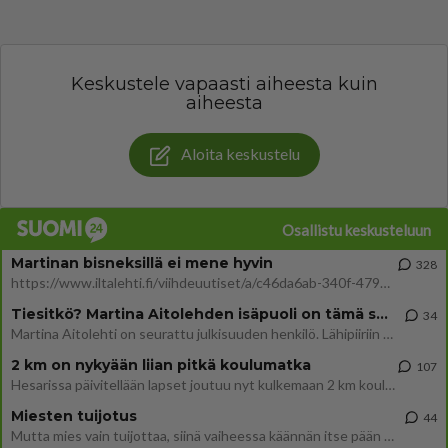
Keskustele vapaasti aiheesta kuin
aiheesta
Aloita keskustelu
Osallistu keskusteluun
Martinan bisneksillä ei mene hyvin
328
https://www.iltalehti.fi/viihdeuutiset/a/c46da6ab-340f-4790-aaa7-0865eed2336 Yrityksen konkurssihakemus on tullut kärä
Tiesitkö? Martina Aitolehden isäpuoli on tämä suosittu laulaja
34
Martina Aitolehti on seurattu julkisuuden henkilö. Lähipiiriin mahtuu muitakin tunnettuja henkilöitä. Tiesitkö, että Ma
2 km on nykyään liian pitkä koulumatka
107
Hesarissa päivitellään lapset joutuu nyt kulkemaan 2 km kouluun jösses. Ruostefillarilla tuo matka menee vaikka miten äk
Miesten tuijotus
44
Mutta mies vain tuijottaa, siinä vaiheessa käännän itse pään pois. Mikä juttu? Yleensä jos joku tuijottaa tai katsoo, hä