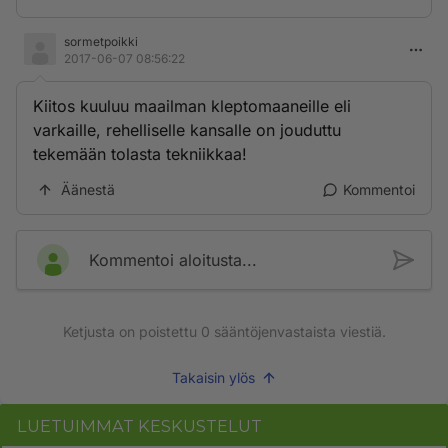
sormetpoikki
2017-06-07 08:56:22
Kiitos kuuluu maailman kleptomaaneille eli
varkaille, rehelliselle kansalle on jouduttu
tekemään tolasta tekniikkaa!
Äänestä
Kommentoi
Kommentoi aloitusta...
Ketjusta on poistettu
0
sääntöjenvastaista viestiä.
Takaisin ylös
LUETUIMMAT KESKUSTELUT