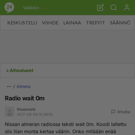
Valikko
KESKUSTELU
VIIHDE
LAINAA
TREFFIT
SÄÄNNÖT
Aihealueet
Almera
Radio wait 0m
Nissansetä
Ilmoita
2017-06-06 10:38:55
Nissan almeran radiossa teksti wait 0m. Koodi laitettu
siis liian monta kertaa väärin. Onko mitäään enää