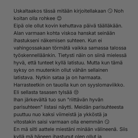
Uskaltaakos tässä mitään kirjoitellakaan 🙄 Noh
koitan olla rohkee 😊
Eipä ole ollut kovin kehuttava päivä täälläkään.
Alan varmaan kohta viskoa hanskat seinään
ihastukseni näkemisen suhteen. Kun ei
vahingossakaan törmätä vaikka samassa talossa
työskennelläänkin. Tietysti näin on siinä mielessä
hyvä, että tunteet kyllä latistuu. Mutta kun tämä
syksy on muutenkin ollut vähän sellainen
latistava. Nytkin sataa ja on harmaata.
Harrasteetkin on tauolla kun on syyslomaviikko.
Eli sellasta tasasen tylsää 😒
Ihan järkevältä tuo sun "riittävän hyvän
parisuhteen" listasi näytti. Meidän parisuhteesta
puuttuu nuo kaksi viimeistä ja ykköstä ja
vitostakin saisi varmaan olla enemmän 😏
En mä silti aattele miestäni minään välineenä. Siis
kyllä mä häneen ihastunut olen ollut ja