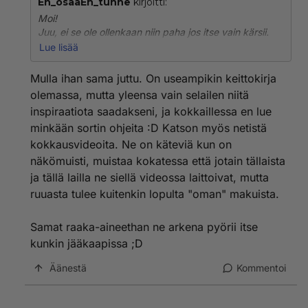
En_osaaEn_tunne
kirjoitti:
Moi!
Juu, ei se ole ollenkaan niin paha jos itse vain kärsii.
Siis niistä pöperöistään 😊 Kyllä mäkin yleensä tykkään
Lue lisää
kokkailla. Harvemmin kyllä teen minkään ohjeen
mukaan. Aika paljon tuppaan myös tekemään samoja
Mulla ihan sama juttu. On useampikin keittokirja
keitoksia/paistoksia mutta joskus saatan jotain
olemassa, mutta yleensa vain selailen niitä
uuttakin testata.
inspiraatiota saadakseni, ja kokkaillessa en lue
minkään sortin ohjeita :D Katson myös netistä
kokkausvideoita. Ne on käteviä kun on
näkömuisti, muistaa kokatessa että jotain tällaista
ja tällä lailla ne siellä videossa laittoivat, mutta
ruuasta tulee kuitenkin lopulta "oman" makuista.
Samat raaka-aineethan ne arkena pyörii itse
kunkin jääkaapissa ;D
Äänestä
Kommentoi