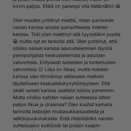
kovin paljoa. Ehkä on parempi olla tietämåtön 😁
Olen muuten yrittänyt miettiä, miten parisuhde
naisen kanssa eroaisi parisuhteesta miehen
kanssa. Toki olen miettinyt sitä fyysistäkin puolta
😁 mutta nyt en tarkoita sitä. Olen pohtinut, että
olisiko naisen kanssa seurusteleminen täynnä
perinpohjaista keskustelemista ja asioiden
vatvomista. Erityisesti tunteiden ja tuntemusten
vatvomista 😐 Liika on liikaa, mutta miesten
kanssa olen törmännyt sellaiseen melkein
täydelliseen keskustelukyvyttömyyteen. Että
sikäli naisen kanssa saattaisi toimia paremmin.
Mutta olisiko kahden naisen suhteessa sitten
paljon itkua ja draamaa? Olen kuullut kamalia
tarinoita lesbojen mustasukkaisuudesta ja
selkiinpuukotuksista. Entä riidelläänkö naisten
suhteissakin kotitöistä tai jostain kaapin