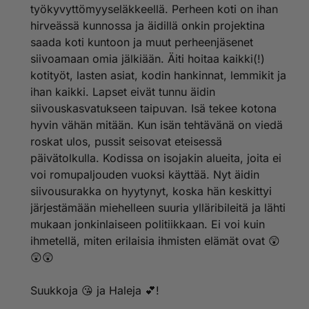
työkyvyttömyyseläkkeellä. Perheen koti on ihan
hirveässä kunnossa ja äidillä onkin projektina
saada koti kuntoon ja muut perheenjäsenet
siivoamaan omia jälkiään. Äiti hoitaa kaikki(!)
kotityöt, lasten asiat, kodin hankinnat, lemmikit ja
ihan kaikki. Lapset eivät tunnu äidin
siivouskasvatukseen taipuvan. Isä tekee kotona
hyvin vähän mitään. Kun isän tehtävänä on viedä
roskat ulos, pussit seisovat eteisessä
päivätolkulla. Kodissa on isojakin alueita, joita ei
voi romupaljouden vuoksi käyttää. Nyt äidin
siivousurakka on hyytynyt, koska hän keskittyi
järjestämään miehelleen suuria ylläribileitä ja lähti
mukaan jonkinlaiseen politiikkaan. Ei voi kuin
ihmetellä, miten erilaisia ihmisten elämät ovat 😲
😲😲
Suukkoja 😘 ja Haleja 💕!