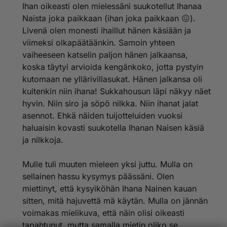
olisiko kahden naisen suhteessa sitten paljon itkua ja
Ihan oikeasti olen mielessäni suukotellut Ihanaa
Onneks muut vielä koisas.
draamaa? Olen kuullut kamalia tarinoita lesbojen
Nyt mä mietin, että kun oot tolleen vauhdissa ollut, niin
Naista joka paikkaan (ihan joka paikkaan 😖).
mustasukkaisuudesta ja selkiinpuukotuksista. Entä
miltä on mahtanut Ihana Nainen aamulla näyttää 😁
Livenä olen monesti ihaillut hänen käsiään ja
riidelläänkö naisten suhteissakin kotitöistä tai jostain
viimeksi olkapäätäänkin. Samoin yhteen
kaapin paikasta? Mä luulen, että aika moni nainen
vaiheeseen katselin paljon hänen jalkaansa,
pystyisi huomioimaan kumppaniaan paremmin kuin
keskivertomies. Tarkoitan sitä, että hoksaa millä tasolla
koska täytyi arvioida kengänkoko, jotta pystyin
toisen fiilikset menevät ja osaa huomioida toista
kutomaan ne yllärivillasukat. Hänen jalkansa oli
kivasti. Mua esimerkiksi hymyilytti ja lohdutti toi sun
kuitenkin niin ihana! Sukkahousun läpi näkyy näet
käyttämä nimitys "Rakas Mollisointuni". Kai mä koin,
hyvin. Niin siro ja söpö nilkka. Niin ihanat jalat
että sä huomasit ja validoit mun huonon fiiliksen, mutta
asennot. Ehkä näiden tuijotteluiden vuoksi
et kuitenkaan ruvennut höösäämään sen aiheen
ympärillä.
haluaisin kovasti suukotella Ihanan Naisen käsiä
ja nilkkoja.
Täytyy kyllä myöntää, että ajatus loppuelämän
sinkkuudesta houkuttelee aika useinkin, kun luen
Mulle tuli muuten mieleen yksi juttu. Mulla on
kertomuksia toisten parisuhteista. Yhtä hirveää
sellainen hassu kysymys päässäni. Olen
tapausta olen seurannut ja mietin eikö se tunnu siitä
vaimosta yhtään hirveältä. Tiivistettynä on kyse
miettinyt, että kysyiköhän Ihana Nainen kauan
kahden alle kouluikäisen lapsen perheestä, jossa äiti
sitten, mitä hajuvettä mä käytän. Mulla on jännän
työskentelee aika pienipalkkaisessa työssä ja isä on
voimakas mielikuva, että näin olisi oikeasti
pysyvällä työkyvyttömyyseläkkeellä. Perheen koti on
tapahtunut, mutta samalla mietin oliko se
ihan hirveässä kunnossa ja äidillä onkin projektina