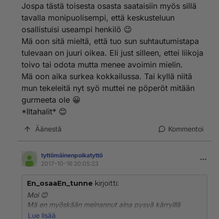
Jospa tästä toisesta osasta saataisiin myös sillä
tavalla monipuolisempi, että keskusteluun
osallistuisi useampi henkilö 😉
Mä oon sitä mieltä, että tuo sun suhtautumistapa
tulevaan on juuri oikea. Eli just silleen, ettei liikoja
toivo tai odota mutta menee avoimin mielin.
Mä oon aika surkea kokkailussa. Tai kyllä niitä
mun tekeleitä nyt syö muttei ne pöperöt mitään
gurmeeta ole 😀
*Iltahalit* 😊
Äänestä
Kommentoi
tyttömäinenpoikatyttö
2017-10-16 20:05:23
En_osaaEn_tunne
kirjoitti:
Moi 😊
Mä en myöskään meinannut aina pysyä kärryillä
edellisen ketjun kanssa. Mutta enemmän mua "rasitti"
Lue lisää