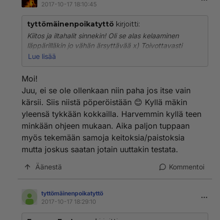
2017-10-17 18:10:45
tyttömäinenpoikatyttö
kirjoitti:
Kiitos ja iltahalit sinnekin! Oli se alas kelaaminen
läppärilläkin jo vähän ärsyttävää x) Toivottavasti
useampi löytää tän ketjun.
Lue lisää
Niin, monella taitaa deittailu katketa siihen, että
Moi!
odotukset on liian korkealla ja sitten kun arki astuu
Juu, ei se ole ollenkaan niin paha jos itse vain
kuvaan niin se onkin liian tavallista. Kiva se on
kärsii. Siis niistä pöperöistään 😊 Kyllä mäkin
haaveilla, mutta jalat pitää silti pitää maassa
yleensä tykkään kokkailla. Harvemmin kyllä teen
pettymysten varalta :D
minkään ohjeen mukaan. Aika paljon tuppaan
Mäkään en ole mikään ekspertti, vaikka tykkäänkin
myös tekemään samoja keitoksia/paistoksia
kokeilla kaikkea uutta. Hyvä puoli on se, että kukaan
mutta joskus saatan jotain uuttakin testata.
muu ku mä ei kärsi jos joskus ei ihan osukaan nappiin
:'D
Äänestä
Kommentoi
tyttömäinenpoikatyttö
2017-10-17 18:29:10