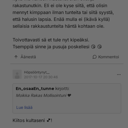
rakastunutkin. Eli ei ole kyse siitä, että olisin
mennyt kimppaan ilman tunteita tai siitä syystä,
että halusin lapsia. Enää mulla ei (ikävä kyllä)
sellaisia rakkaustunteita häntä kohtaan ole.
Toivottavasti sä et tule nyt kipeäksi.
Tsemppiä sinne ja pusuja poskellesi 😘 😘
Äänestä
Kommentoi
Höpsööntynyt__
2017-10-17 20:30:46
En_osaaEn_tunne
kirjoitti:
Moikka Rakas Mollisointuni ❤️
Uskaltaakos tässä mitään kirjoitellakaan 🙄 Noh koitan
Lue lisää
olla rohkee 😊
Eipä ole ollut kovin kehuttava päivä täälläkään. Alan
Kiitos kultaseni 💕!
varmaan kohta viskoa hanskat seinään ihastukseni