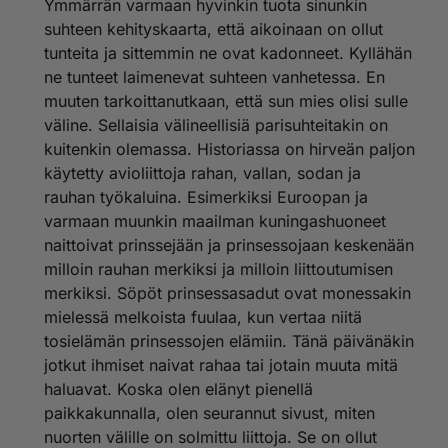
Ymmärrän varmaan hyvinkin tuota sinunkin
suhteen kehityskaarta, että aikoinaan on ollut
tunteita ja sittemmin ne ovat kadonneet. Kyllähän
ne tunteet laimenevat suhteen vanhetessa. En
muuten tarkoittanutkaan, että sun mies olisi sulle
väline. Sellaisia välineellisiä parisuhteitakin on
kuitenkin olemassa. Historiassa on hirveän paljon
käytetty avioliittoja rahan, vallan, sodan ja
rauhan työkaluina. Esimerkiksi Euroopan ja
varmaan muunkin maailman kuningashuoneet
naittoivat prinssejään ja prinsessojaan keskenään
milloin rauhan merkiksi ja milloin liittoutumisen
merkiksi. Söpöt prinsessasadut ovat monessakin
mielessä melkoista fuulaa, kun vertaa niitä
tosielämän prinsessojen elämiin. Tänä päivänäkin
jotkut ihmiset naivat rahaa tai jotain muuta mitä
haluavat. Koska olen elänyt pienellä
paikkakunnalla, olen seurannut sivust, miten
nuorten välille on solmittu liittoja. Se on ollut