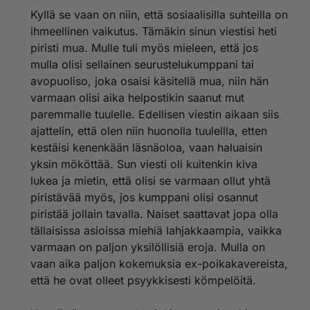
näkemisen suhteen. Kun ei vahingossakaan törmätä
Kyllä se vaan on niin, että sosiaalisilla suhteilla on
vaikka samassa talossa työskennelläänkin. Tietysti
ihmeellinen vaikutus. Tämäkin sinun viestisi heti
näin on siinä mielessä hyvä, että tunteet kyllä latistuu.
Mutta kun tämä syksy on muutenkin ollut vähän
piristi mua. Mulle tuli myös mieleen, että jos
sellainen latistava. Nytkin sataa ja on harmaata.
mulla olisi sellainen seurustelukumppani tai
Harrasteetkin on tauolla kun on syyslomaviikko. Eli
avopuoliso, joka osaisi käsitellä mua, niin hän
sellasta tasasen tylsää 😒
varmaan olisi aika helpostikin saanut mut
Ihan järkevältä tuo sun "riittävän hyvän parisuhteen"
paremmalle tuulelle. Edellisen viestin aikaan siis
listasi näytti. Meidän parisuhteesta puuttuu nuo kaksi
viimeistä ja ykköstä ja vitostakin saisi varmaan olla
ajattelin, että olen niin huonolla tuulellla, etten
enemmän 😏
kestäisi kenenkään läsnäoloa, vaan haluaisin
En mä silti aattele miestäni minään välineenä. Siis kyllä
yksin mököttää. Sun viesti oli kuitenkin kiva
mä häneen ihastunut olen ollut ja rakastunutkin. Eli ei
lukea ja mietin, että olisi se varmaan ollut yhtä
ole kyse siitä, että olisin mennyt kimppaan ilman
piristävää myös, jos kumppani olisi osannut
tunteita tai siitä syystä, että halusin lapsia. Enää mulla
ei (ikävä kyllä) sellaisia rakkaustunteita häntä kohtaan
piristää jollain tavalla. Naiset saattavat jopa olla
ole.
tällaisissa asioissa miehiä lahjakkaampia, vaikka
varmaan on paljon yksilöllisiä eroja. Mulla on
Toivottavasti sä et tule nyt kipeäksi.
vaan aika paljon kokemuksia ex-poikakavereista,
Tsemppiä sinne ja pusuja poskellesi 😘 😘
että he ovat olleet psyykkisesti kömpelöitä.