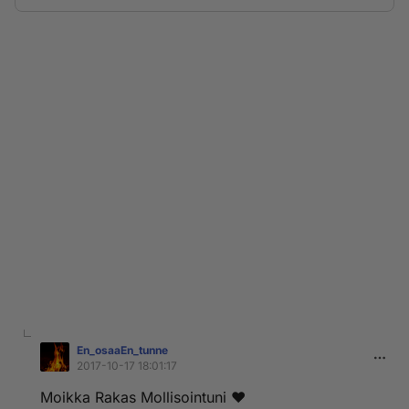
En_osaaEn_tunne
2017-10-17 18:01:17
Moikka Rakas Mollisointuni ❤️