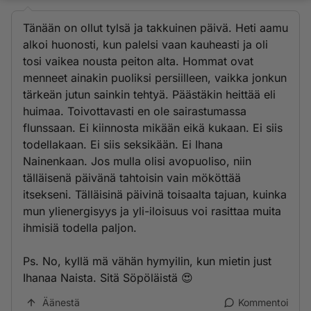
Tänään on ollut tylsä ja takkuinen päivä. Heti aamu
alkoi huonosti, kun palelsi vaan kauheasti ja oli
tosi vaikea nousta peiton alta. Hommat ovat
menneet ainakin puoliksi persiilleen, vaikka jonkun
tärkeän jutun sainkin tehtyä. Päästäkin heittää eli
huimaa. Toivottavasti en ole sairastumassa
flunssaan. Ei kiinnosta mikään eikä kukaan. Ei siis
todellakaan. Ei siis seksikään. Ei Ihana
Nainenkaan. Jos mulla olisi avopuoliso, niin
tälläisenä päivänä tahtoisin vain mököttää
itsekseni. Tälläisinä päivinä toisaalta tajuan, kuinka
mun ylienergisyys ja yli-iloisuus voi rasittaa muita
ihmisiä todella paljon.
Ps. No, kyllä mä vähän hymyilin, kun mietin just
Ihanaa Naista. Sitä Söpöläistä 😍
Äänestä
Kommentoi