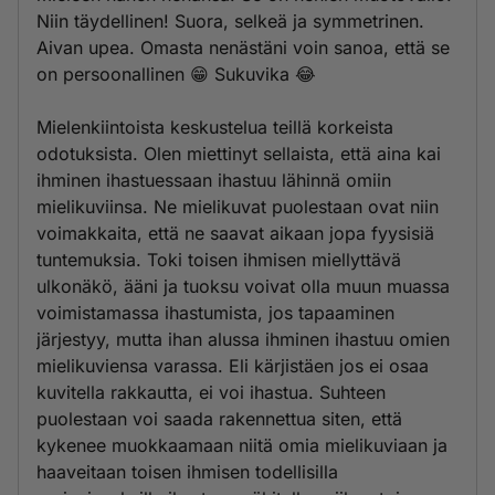
Niin täydellinen! Suora, selkeä ja symmetrinen.
Aivan upea. Omasta nenästäni voin sanoa, että se
on persoonallinen 😁 Sukuvika 😂
Mielenkiintoista keskustelua teillä korkeista
odotuksista. Olen miettinyt sellaista, että aina kai
ihminen ihastuessaan ihastuu lähinnä omiin
mielikuviinsa. Ne mielikuvat puolestaan ovat niin
voimakkaita, että ne saavat aikaan jopa fyysisiä
tuntemuksia. Toki toisen ihmisen miellyttävä
ulkonäkö, ääni ja tuoksu voivat olla muun muassa
voimistamassa ihastumista, jos tapaaminen
järjestyy, mutta ihan alussa ihminen ihastuu omien
mielikuviensa varassa. Eli kärjistäen jos ei osaa
kuvitella rakkautta, ei voi ihastua. Suhteen
puolestaan voi saada rakennettua siten, että
kykenee muokkaamaan niitä omia mielikuviaan ja
haaveitaan toisen ihmisen todellisilla