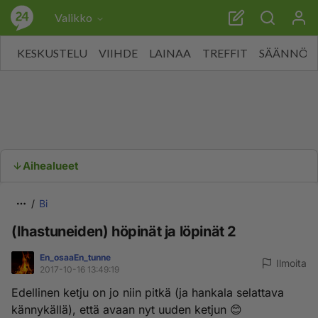
Valikko
KESKUSTELU
VIIHDE
LAINAA
TREFFIT
SÄÄNNÖT
Aihealueet
Bi
(Ihastuneiden) höpinät ja löpinät 2
En_osaaEn_tunne
Ilmoita
2017-10-16 13:49:19
Edellinen ketju on jo niin pitkä (ja hankala selattava
kännykällä), että avaan nyt uuden ketjun 😊