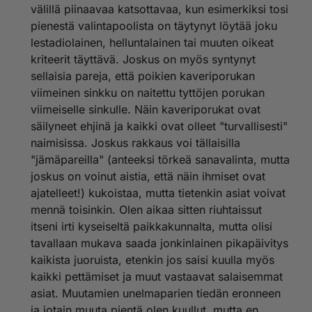
välillä piinaavaa katsottavaa, kun esimerkiksi tosi
pienestä valintapoolista on täytynyt löytää joku
lestadiolainen, helluntalainen tai muuten oikeat
kriteerit täyttävä. Joskus on myös syntynyt
sellaisia pareja, että poikien kaveriporukan
viimeinen sinkku on naitettu tyttöjen porukan
viimeiselle sinkulle. Näin kaveriporukat ovat
säilyneet ehjinä ja kaikki ovat olleet "turvallisesti"
naimisissa. Joskus rakkaus voi tällaisilla
"jämäpareilla" (anteeksi törkeä sanavalinta, mutta
joskus on voinut aistia, että näin ihmiset ovat
ajatelleet!) kukoistaa, mutta tietenkin asiat voivat
mennä toisinkin. Olen aikaa sitten riuhtaissut
itseni irti kyseiseltä paikkakunnalta, mutta olisi
tavallaan mukava saada jonkinlainen pikapäivitys
kaikista juoruista, etenkin jos saisi kuulla myös
kaikki pettämiset ja muut vastaavat salaisemmat
asiat. Muutamien unelmaparien tiedän eronneen
ja jotain muuta pientä olen kuullut, mutta en