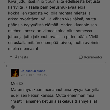
Kiva juttu, itsekin jo tipuin siitä edellisestä ketjusta
kärryiltä ;) Täällä päin perusmukavaa eloa
kokkaillen (tasosta voi olla montaa mieltä) ja
arkea pyörittäen. Välillä vähän yksinäistä, mutta
pääosin tyytyväistä elämää. Yhden kivanoloisen
miehen kanssa on viimeaikoina ollut somessa
juttua ja juttu jatkunut tavallista pidempään. Vielä
en uskalla mitään enempää toivoa, mutta avoimin
mielin mennään!
Äänestä
Kommentoi
En_osaaEn_tunne
2017-10-16 19:33:58
Moi 😊
Mä en myöskään meinannut aina pysyä kärryillä
edellisen ketjun kanssa. Mutta enemmän mua
"rasitti" ainainen ketjun alaskelaus (kännykällä)
😁