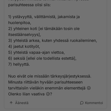
parisuhteessa olisi siis:
1) ystävyyttä, välittämistä, jakamista ja
huolenpitoa,
2) yhteinen koti [ei tämäkään tosin ole
itsestäänselvyys],
3) yhteistä arkea, kuten yhdessä ruokaileminen,
4) jaetut kotityöt,
5) yhteistä vapaa-ajan viettoa,
6) seksiä [ellei ole todellista estettä],
7) hellyyttä.
Nuo eivät ole missään tärkeysjärjestyksessä.
Minusta riittävän hyvään parisuhteeseen
tarvittaisiin vieläkin enemmän elementtejä 😖
Olenko liian vaativa 😥?
Äänestä
Kommentoi