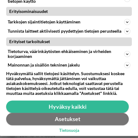
tietojen käyttö
ruuhkavuosia pariskunnalla olisi enemmän aikaa
Erityisominaisuudet
parisuhteelle ja toisilleen, jolloin liitto kestäisi
varmemmin. Tiedä sitten mikä on totta ja ovathan
Tarkkojen sijaintitietojen käyttäminen
paritkin erilaisia.
Tunnista laitteet aktiivisesti pyydettyjen tietojen perusteella
Erityiset tarkoitukset
Mietin myös asetelmaa seksi vs. hellyys. Itsellä
ainakin on sellainen kutina, että ilman päivittäistä
Tietoturva, väärinkäytösten ehkäiseminen ja virheiden
korjaaminen
hellyyttä suhde ei tulisi kestämään, mutta seksiä
Mainonnan ja sisällön tekninen jakelu
en tarvitse läheskään päivittäin. Eli oma
tärkeysjärjestykseni painottuisi varmaan
Hyväksymällä sallit tietojesi käsittelyn. Suostumuksesi koskee
tätä palvelua, hyväksymättä jättäminen voi vaikuttaa
hellyyteen. Toisaalta voisin kuvitella selviäväni
asiakaskokemukseesi. Jotkut teknologiat saattavat perustella
myös täysin ilman seksiä jos kumppanilla on joku
tietojen käsittelyä oikeutetulla edulla, voit vastustaa tätä tai
muuttaa muita asetuksia klikkaamalla "Asetukset" linkkiä.
siihen vaikuttava sairaus tms. Itsetyydytys riittäisi
ainakin minulle pakkotilanteessa ;)
Hyväksy kaikki
Äänestä
Kommentoi
Asetukset
Tietosuoja
Höpsööntynyt__
2017-10-17 17:08:04