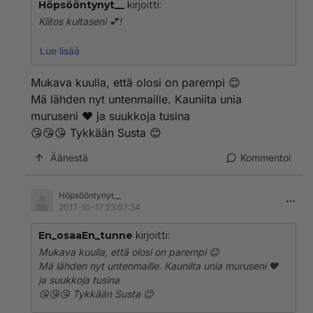
Höpsööntynyt__
kirjoitti:
Kiitos kultaseni 💕!
Kyllä se vaan on niin, että sosiaalisilla suhteilla on
Lue lisää
ihmeellinen vaikutus. Tämäkin sinun viestisi heti piristi
mua. Mulle tuli myös mieleen, että jos mulla olisi
Mukava kuulla, että olosi on parempi 😊
sellainen seurustelukumppani tai avopuoliso, joka
Mä lähden nyt untenmaille. Kauniita unia
osaisi käsitellä mua, niin hän varmaan olisi aika
muruseni ♥ ja suukkoja tusina
helpostikin saanut mut paremmalle tuulelle. Edellisen
😘😘😘 Tykkään Susta 😊
viestin aikaan siis ajattelin, että olen niin huonolla
tuulellla, etten kestäisi kenenkään läsnäoloa, vaan
Äänestä
Kommentoi
haluaisin yksin mököttää. Sun viesti oli kuitenkin kiva
lukea ja mietin, että olisi se varmaan ollut yhtä
piristävää myös, jos kumppani olisi osannut piristää
Höpsööntynyt__
jollain tavalla. Naiset saattavat jopa olla tällaisissa
2017-10-17 23:07:34
asioissa miehiä lahjakkaampia, vaikka varmaan on
paljon yksilöllisiä eroja. Mulla on vaan aika paljon
En_osaaEn_tunne
kirjoitti:
kokemuksia ex-poikakavereista, että he ovat olleet
Mukava kuulla, että olosi on parempi 😊
psyykkisesti kömpelöitä.
Mä lähden nyt untenmaille. Kauniita unia muruseni ♥
ja suukkoja tusina
Ymmärrän varmaan hyvinkin tuota sinunkin suhteen
😘😘😘 Tykkään Susta 😊
kehityskaarta, että aikoinaan on ollut tunteita ja