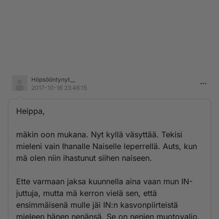
Höpsööntynyt__
2017-10-16 23:46:15
Heippa,
mäkin oon mukana. Nyt kyllä väsyttää. Tekisi
mieleni vain Ihanalle Naiselle leperrellä. Auts, kun
mä olen niin ihastunut siihen naiseen.
Ette varmaan jaksa kuunnella aina vaan mun IN-
juttuja, mutta mä kerron vielä sen, että
ensimmäisenä mulle jäi IN:n kasvonpiirteistä
mieleen hänen nenänsä. Se on nenien muotovalio.