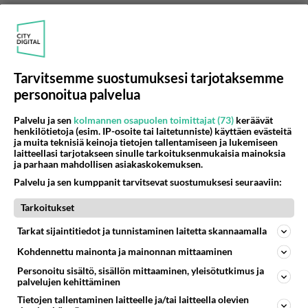
Varmaan se on juuri noin, että ihminen
oikeastaan rakastuu mielikuvaan toisesta, ja
suhteella on vaara kariutua kun arki astuu
kuvaan, eli todellinen minä sen kuvitellun
ihannekuvan takana paljastuu. Ehkä sitten itse
Tarvitsemme suostumuksesi tarjotaksemme
olen siinä mielessä poikkeus, että en osaa
personoitua palvelua
ajatella ihastuksia muiden toiveideni
Palvelu ja sen
kolmannen osapuolen toimittajat (73)
keräävät
saavuttamisen työkaluina, vaan ihmisinä
henkilötietoja (esim. IP-osoite tai laitetunniste) käyttäen evästeitä
itsessään :D Toisaalta olen muutenkin outo, jo
ja muita teknisiä keinoja tietojen tallentamiseen ja lukemiseen
laitteellasi tarjotakseen sinulle tarkoituksenmukaisia mainoksia
nuorena ajattelin, että yhtä hyvin voisin
ja parhaan mahdollisen asiakaskokemuksen.
adoptoida kotia tarvitsevan lapsen kuin hankkia
Palvelu ja sen kumppanit tarvitsevat suostumuksesi seuraaviin:
oman. Toisaalta biologisessa lapsessa on oma
erityisyytensä... mutta adoptoitu lapsi tulisi
Tarkoitukset
yhteisten kokemusten ja jaetun elämän myötä
Tarkat sijaintitiedot ja tunnistaminen laitetta skannaamalla
varmasti aivan yhtä rakkaaksi. Eli tarkoititko, että
Kohdennettu mainonta ja mainonnan mittaaminen
samaa sukupuolta olevien parisuhteet olisivat
Personoitu sisältö, sisällön mittaaminen, yleisötutkimus ja
lyhyempiä, koska yksi "vaihe" (lasten hankinta)
palvelujen kehittäminen
jäisi "väliin"? Mielenkiintoinen teoria. Itse
Tietojen tallentaminen laitteelle ja/tai laitteella olevien
ajattelisin myös toisin päin, että ilman