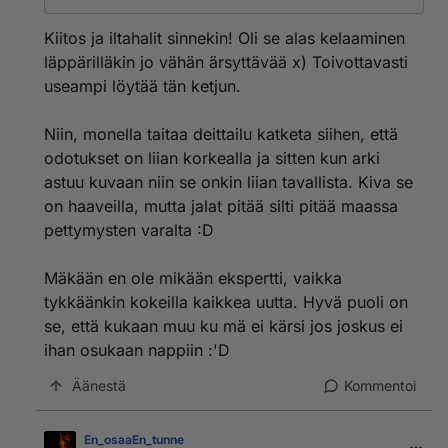
ainainen ketjun alaskelaus (kännykällä) 😁
Jospa tästä toisesta osasta saataisiin myös sillä tavalla
Kiitos ja iltahalit sinnekin! Oli se alas kelaaminen
monipuolisempi, että keskusteluun osallistuisi useampi
läppärilläkin jo vähän ärsyttävää x) Toivottavasti
henkilö 😉
useampi löytää tän ketjun.
Mä oon sitä mieltä, että tuo sun suhtautumistapa
tulevaan on juuri oikea. Eli just silleen, ettei liikoja toivo
tai odota mutta menee avoimin mielin.
Niin, monella taitaa deittailu katketa siihen, että
Mä oon aika surkea kokkailussa. Tai kyllä niitä mun
odotukset on liian korkealla ja sitten kun arki
tekeleitä nyt syö muttei ne pöperöt mitään gurmeeta
astuu kuvaan niin se onkin liian tavallista. Kiva se
ole 😀
on haaveilla, mutta jalat pitää silti pitää maassa
*Iltahalit* 😊
pettymysten varalta :D
Mäkään en ole mikään ekspertti, vaikka
tykkäänkin kokeilla kaikkea uutta. Hyvä puoli on
se, että kukaan muu ku mä ei kärsi jos joskus ei
ihan osukaan nappiin :'D
Äänestä
Kommentoi
En_osaaEn_tunne