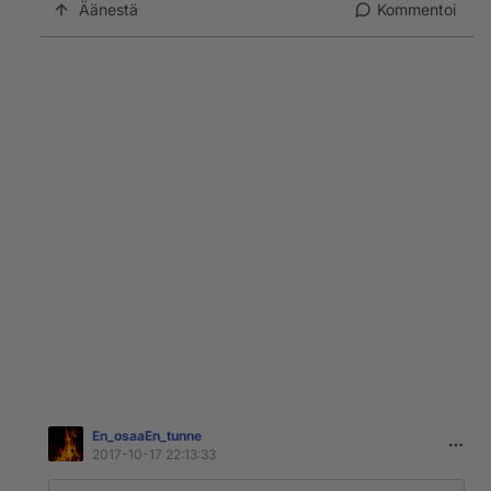
Äänestä
Kommentoi
En_osaaEn_tunne
2017-10-17 22:13:33