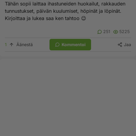
Tähän sopii laittaa ihastuneiden huokailut, rakkauden
tunnustukset, päivän kuulumiset, höpinät ja löpinät.
Kirjoittaa ja lukea saa ken tahtoo 😉
251
5225
1
Äänestä
Kommentoi
Jaa