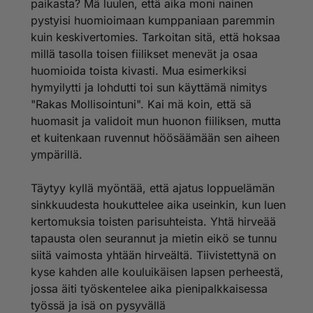
paikasta? Mä luulen, että aika moni nainen
pystyisi huomioimaan kumppaniaan paremmin
kuin keskivertomies. Tarkoitan sitä, että hoksaa
millä tasolla toisen fiilikset menevät ja osaa
huomioida toista kivasti. Mua esimerkiksi
hymyilytti ja lohdutti toi sun käyttämä nimitys
"Rakas Mollisointuni". Kai mä koin, että sä
huomasit ja validoit mun huonon fiiliksen, mutta
et kuitenkaan ruvennut höösäämään sen aiheen
ympärillä.
Täytyy kyllä myöntää, että ajatus loppuelämän
sinkkuudesta houkuttelee aika useinkin, kun luen
kertomuksia toisten parisuhteista. Yhtä hirveää
tapausta olen seurannut ja mietin eikö se tunnu
siitä vaimosta yhtään hirveältä. Tiivistettynä on
kyse kahden alle kouluikäisen lapsen perheestä,
jossa äiti työskentelee aika pienipalkkaisessa
työssä ja isä on pysyvällä