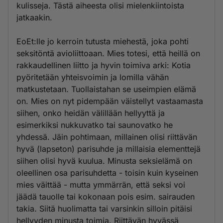
kulisseja. Tästä aiheesta olisi mielenkiintoista
jatkaakin.
EoEt:lle jo kerroin tutusta miehestä, joka pohti
seksitöntä avioliittoaan. Mies totesi, että heillä on
rakkaudellinen liitto ja hyvin toimiva arki: Kotia
pyöritetään yhteisvoimin ja lomilla vähän
matkustetaan. Tuollaistahan se useimpien elämä
on. Mies on nyt pidempään väistellyt vastaamasta
siihen, onko heidän välillään hellyyttä ja
esimerkiksi nukkuvatko tai saunovatko he
yhdessä. Jäin pohtimaan, millainen olisi riittävän
hyvä (lapseton) parisuhde ja millaisia elementtejä
siihen olisi hyvä kuulua. Minusta seksielämä on
oleellinen osa parisuhdetta - toisin kuin kyseinen
mies väittää - mutta ymmärrän, että seksi voi
jäädä tauolle tai kokonaan pois esim. sairauden
takia. Siitä huolimatta tai varsinkin silloin pitäisi
hellyyden minusta toimia. Riittävän hyvässä