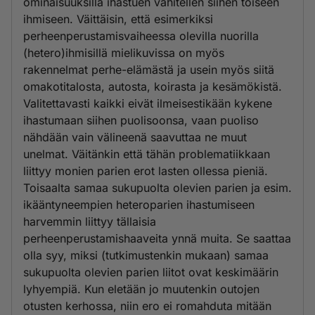
ominaisuuksilla ihastuen vähitellen siihen toiseen
ihmiseen. Väittäisin, että esimerkiksi
perheenperustamisvaiheessa olevilla nuorilla
(hetero)ihmisillä mielikuvissa on myös
rakennelmat perhe-elämästä ja usein myös siitä
omakotitalosta, autosta, koirasta ja kesämökistä.
Valitettavasti kaikki eivät ilmeisestikään kykene
ihastumaan siihen puolisoonsa, vaan puoliso
nähdään vain välineenä saavuttaa ne muut
unelmat. Väitänkin että tähän problematiikkaan
liittyy monien parien erot lasten ollessa pieniä.
Toisaalta samaa sukupuolta olevien parien ja esim.
ikääntyneempien heteroparien ihastumiseen
harvemmin liittyy tällaisia
perheenperustamishaaveita ynnä muita. Se saattaa
olla syy, miksi (tutkimustenkin mukaan) samaa
sukupuolta olevien parien liitot ovat keskimäärin
lyhyempiä. Kun eletään jo muutenkin outojen
otusten kerhossa, niin ero ei romahduta mitään