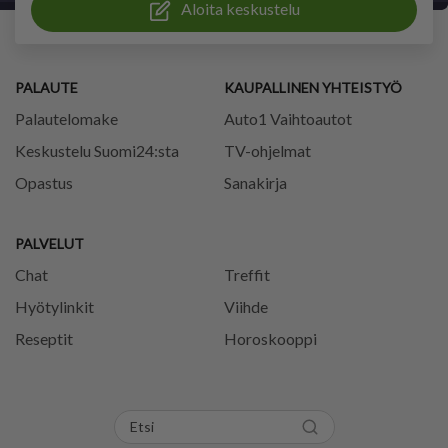
Aloita keskustelu
PALAUTE
KAUPALLINEN YHTEISTYÖ
Palautelomake
Auto1 Vaihtoautot
Keskustelu Suomi24:sta
TV-ohjelmat
Opastus
Sanakirja
PALVELUT
Chat
Treffit
Hyötylinkit
Viihde
Reseptit
Horoskooppi