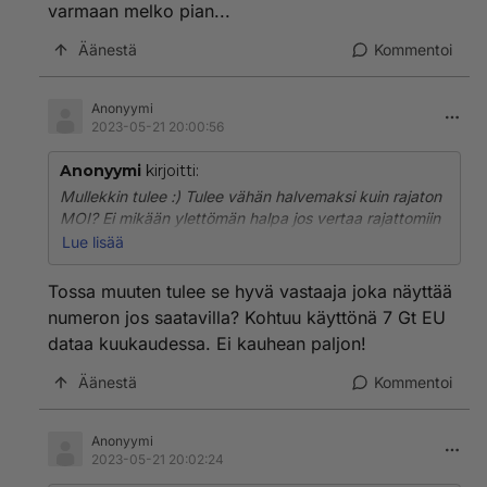
varmaan melko pian...
Äänestä
Kommentoi
Anonyymi
2023-05-21 20:00:56
Anonyymi
kirjoitti:
Mullekkin tulee :) Tulee vähän halvemaksi kuin rajaton
MOI? Ei mikään ylettömän halpa jos vertaa rajattomiin
liittymiin? Menee lista hinta :( 10 M rajaton data ja pieni
Lue lisää
puhepaketti. Pitää sopeuttaa puheluita? VoLTE ja
VoWiFi ei taida vielä toimia? Tuleepa toisen kerran
Tossa muuten tulee se hyvä vastaaja joka näyttää
testattua Globeteliä. Ei siinä muuten ole alkava
numeron jos saatavilla? Kohtuu käyttönä 7 Gt EU
minuutti laskutus? Odotan että postissa tulee SIM.
dataa kuukaudessa. Ei kauhean paljon!
Siirtyy varmaan melko pian...
Äänestä
Kommentoi
Anonyymi
2023-05-21 20:02:24