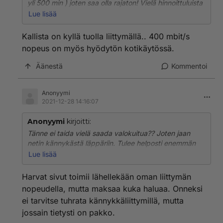
yli 500 min ) joten saa olla rajaton! Vielä hinnoittuluista
esim. Globetelillä 10 M data rajaton maksaa 9.90
Lue lisää
€/kk:ssä ja päälle vielä puhepaketti. Nopeammista
liittymistä saa yleensä hyviä tarjouksia! Eikö
Kallista on kyllä tuolla liittymällä.. 400 mbit/s
19.90€/ssä saa jo 200 M rajaton liittymän??
nopeus on myös hyödytön kotikäytössä.
Uudemmat ainakin pystyy hyvin ja tuon 400 Mbit/s??
Täyttä hyötyä tosi ei varmaan saa??
Äänestä
Kommentoi
Anonyymi
2021-12-28 14:16:07
Anonyymi
kirjoitti:
Tänne ei taida vielä saada valokuitua?? Joten jaan
netin kännykästä läppäriin. Tulee helposti enemmän
kuin 150 Gt siirtoa. Joten käytän DNA Rajaton 5G 400
Lue lisää
M liittymää! Joten mieluummin nopeampi liittymä?
Harvat sivut toimii lähellekään oman liittymän
nopeudella, mutta maksaa kuka haluaa. Onneksi
ei tarvitse tuhrata kännykkäliittymillä, mutta
jossain tietysti on pakko.