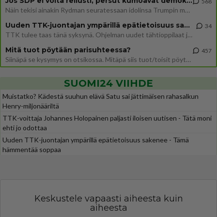
Jos SDP ei voita reilusti, persut kumoavat demokratian Suomesta
568
Näin tekisi ainakin Rydman seuratessaan idolinsa Trumpin mallia https://www.is.fi/politiikka/art-2000012187244.html
Uuden TTK-juontajan ympärillä epätietoisuus sakenee - Nyt MTV hämmentää soppaa
34
TTK tulee taas tänä syksynä. Ohjelman uudet tähtioppilaat julkistetaan torstaina 6. elokuuta klo 14 alkavassa lehdistö
Mitä tuot pöytään parisuhteessa?
457
Siinäpä se kysymys on otsikossa. Mitäpä siis tuot/toisit pöytään parisuhteessa? Oletko mies vai nainen? Koetko sen mitä
SUOMI24 VIIHDE
Muistatko? Kädestä suuhun elävä Satu sai jättimäisen rahasalkun
Henry-miljonääriltä
TTK-voittaja Johannes Holopainen paljasti iloisen uutisen - Tätä moni
ehti jo odottaa
Uuden TTK-juontajan ympärillä epätietoisuus sakenee - Tämä
hämmentää soppaa
Keskustele vapaasti aiheesta kuin
aiheesta