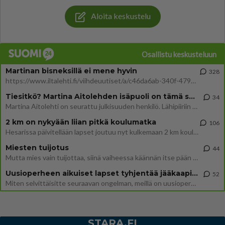
Aloita keskustelu
Osallistu keskusteluun
Martinan bisneksillä ei mene hyvin
328
https://www.iltalehti.fi/viihdeuutiset/a/c46da6ab-340f-4790-aaa7-0865eed2336 Yrityksen konkurssihakemus on tullut kärä
Tiesitkö? Martina Aitolehden isäpuoli on tämä suosittu laulaja
34
Martina Aitolehti on seurattu julkisuuden henkilö. Lähipiiriin mahtuu muitakin tunnettuja henkilöitä. Tiesitkö, että Ma
2 km on nykyään liian pitkä koulumatka
106
Hesarissa päivitellään lapset joutuu nyt kulkemaan 2 km kouluun jösses. Ruostefillarilla tuo matka menee vaikka miten äk
Miesten tuijotus
44
Mutta mies vain tuijottaa, siinä vaiheessa käännän itse pään pois. Mikä juttu? Yleensä jos joku tuijottaa tai katsoo, hä
Uusioperheen aikuiset lapset tyhjentää jääkaapin käydessään
52
Miten selvittäisitte seuraavan ongelman, meillä on uusioperhe, minulla teini-ikäiset lapset ja puolisolla aikuiset, jotk
STARA.FI