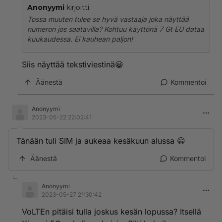
Anonyymi
kirjoitti:
Tossa muuten tulee se hyvä vastaaja joka näyttää
numeron jos saatavilla? Kohtuu käyttönä 7 Gt EU dataa
kuukaudessa. Ei kauhean paljon!
Siis näyttää tekstiviestinä😀
Äänestä
Kommentoi
Anonyymi
2023-05-22 22:02:41
Tänään tuli SIM ja aukeaa kesäkuun alussa 😀
Äänestä
Kommentoi
Anonyymi
2023-05-27 21:30:42
VoLTEn pitäisi tulla joskus kesän lopussa? Itsellä