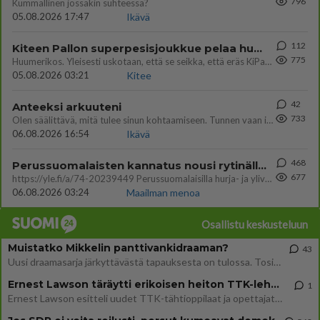
796
Kummallinen jossakin suhteessa?
05.08.2026 17:47
Ikävä
112
Kiteen Pallon superpesisjoukkue pelaa huumeiden vaikutuksen alaisena
775
Huumerikos. Yleisesti uskotaan, että se seikka, että eräs KiPan pelaaja kärähtää huumeista, on vain jäävuoren huippu. M
05.08.2026 03:21
Kitee
42
Anteeksi arkuuteni
733
Olen säälittävä, mitä tulee sinun kohtaamiseen. Tunnen vaan itseni todella epävarmaksi sun kanssa. Jos minun olisi pitän
06.08.2026 16:54
Ikävä
468
Perussuomalaisten kannatus nousi rytinällä Ylen tänään julkaisemassa tuoreimmassa gallup-kyselyssä.
677
https://yle.fi/a/74-20239449 Perussuomalaisilla hurja- ja ylivoimaisesti suurin nousu tässä uudessa Ylen gallupissa. Kyl
06.08.2026 03:24
Maailman menoa
Osallistu keskusteluun
Muistatko Mikkelin panttivankidraaman?
43
Uusi draamasarja järkyttävästä tapauksesta on tulossa. Tositapahtumiin perustuva sarja ammentaa vuoden 1986 Mikkelin pan
Ernest Lawson täräytti erikoisen heiton TTK-lehdistötilaisuudessa: " Onko tässä tarkoituksena...?"
1
Ernest Lawson esitteli uudet TTK-tähtioppilaat ja opettajat torstaina 6.8. lehdistölle. Tulevalla kaudella on yksi hausk