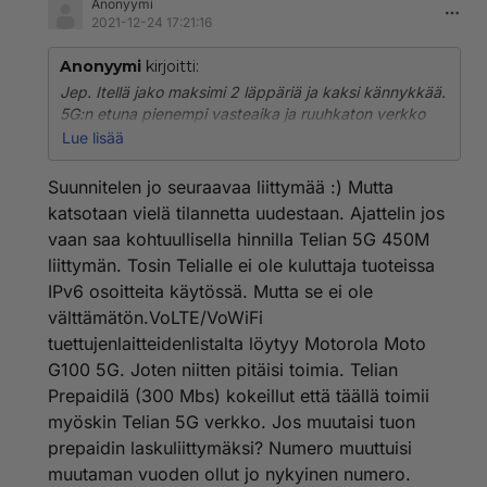
Anonyymi
2021-12-24 17:21:16
Anonyymi
kirjoitti:
Jep. Itellä jako maksimi 2 läppäriä ja kaksi kännykkää.
5G:n etuna pienempi vasteaika ja ruuhkaton verkko
tosin täällä "metsässä" ei taida olla 4G:ssä edes
Lue lisää
ruuhkaa. Luin tuolta matkapuhelinfoorumilta ettei
Globetelin liittymällä pääse 5G verkkoon eikä toimi
Suunnitelen jo seuraavaa liittymää :) Mutta
VoLTE ja VoWiFi? Tosin olen kiinni tässä DNA:n 5G:ssä
katsotaan vielä tilannetta uudestaan. Ajattelin jos
vuoden (sain jonkin verras alennusta listahinnasta).
vaan saa kohtuullisella hinnilla Telian 5G 450M
Katotaan taas joskus! Vielä tuo 60 Gt/kk:ssa on
liittymän. Tosin Telialle ei ole kuluttaja tuoteissa
myöskin mulle liian vähän...
IPv6 osoitteita käytössä. Mutta se ei ole
välttämätön.VoLTE/VoWiFi
tuettujenlaitteidenlistalta löytyy Motorola Moto
G100 5G. Joten niitten pitäisi toimia. Telian
Prepaidilä (300 Mbs) kokeillut että täällä toimii
myöskin Telian 5G verkko. Jos muutaisi tuon
prepaidin laskuliittymäksi? Numero muuttuisi
muutaman vuoden ollut jo nykyinen numero.