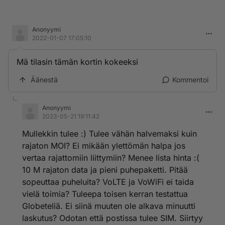
Anonyymi
2022-01-07 17:05:10
Mä tilasin tämän kortin kokeeksi
Äänestä
Kommentoi
Anonyymi
2023-05-21 19:11:42
Mullekkin tulee :) Tulee vähän halvemaksi kuin
rajaton MOI? Ei mikään ylettömän halpa jos
vertaa rajattomiin liittymiin? Menee lista hinta :(
10 M rajaton data ja pieni puhepaketti. Pitää
sopeuttaa puheluita? VoLTE ja VoWiFi ei taida
vielä toimia? Tuleepa toisen kerran testattua
Globeteliä. Ei siinä muuten ole alkava minuutti
laskutus? Odotan että postissa tulee SIM. Siirtyy