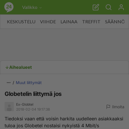
Valikko
KESKUSTELU
VIIHDE
LAINAA
TREFFIT
SÄÄNNÖT
Aihealueet
Muut liittymät
Globetelin liittymä jos
Ex-Globtel
Ilmoita
2018-02-04 19:17:38
Tiedoksi vaan että voisin harkita uudelleen asiakkaaksi
tuloa jos Globetel nostaisi nykyistä 4 Mbit/s