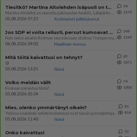
34
Tiesitkö? Martina Aitolehden isäpuoli on tämä suosittu laulaja
1370
Martina Aitolehti on seurattu julkisuuden henkilö. Lähipiiriin mahtuu muitakin tunnettuja henkilöitä. Tiesitkö, että Ma
05.08.2026 07:23
Kotimaiset julkkisjuorut
568
Jos SDP ei voita reilusti, persut kumoavat demokratian Suomesta
1369
Näin tekisi ainakin Rydman seuratessaan idolinsa Trumpin mallia https://www.is.fi/politiikka/art-2000012187244.html
06.08.2026 09:02
Maailman menoa
65
Mitä töitä kaivattusi on tehnyt?
1071
😅
05.08.2026 13:25
Ikävä
74
Voiko meidän välit
1000
Koskaan parantua tästä?
05.08.2026 05:34
Ikävä
81
Mies, olenko ymmärtänyt oikein?
814
Ystävyys/salainen suhde/molemmat ovat täysin poissuljettuja asioita? Nainen
05.08.2026 11:40
Ikävä
53
Onko kaivattusi