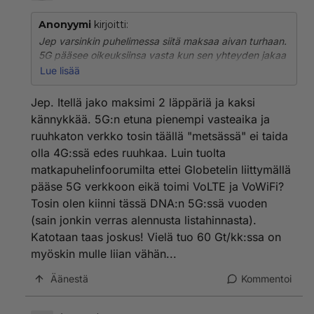
Anonyymi
kirjoitti:
Jep varsinkin puhelimessa siitä maksaa aivan turhaan.
5G pääsee oikeuksiinsa vasta kun sen yhteyden jakaa
useille eri laitteille yhtäaikaa. Yksi laite ei tee sen
Lue lisää
nopeudella yhtään mitään..
Jep. Itellä jako maksimi 2 läppäriä ja kaksi
kännykkää. 5G:n etuna pienempi vasteaika ja
ruuhkaton verkko tosin täällä "metsässä" ei taida
olla 4G:ssä edes ruuhkaa. Luin tuolta
matkapuhelinfoorumilta ettei Globetelin liittymällä
pääse 5G verkkoon eikä toimi VoLTE ja VoWiFi?
Tosin olen kiinni tässä DNA:n 5G:ssä vuoden
(sain jonkin verras alennusta listahinnasta).
Katotaan taas joskus! Vielä tuo 60 Gt/kk:ssa on
myöskin mulle liian vähän...
Äänestä
Kommentoi