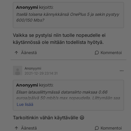
Anonyymi
kirjoitti:
Itsellä toisena kännykkänsä OnePlus 5 ja sekin pystyy
600/150 Mbs?
Vaikka se pystyisi niin tuolle nopeudelle ei
käytännössä ole mitään todellista hyötyä.
Äänestä
Kommentoi
Anonyymi
2021-12-29 23:14:31
Anonyymi
kirjoitti:
Elisan latausliittymässä datansiirto maksaa 0.66
euroa/päivä 50 mbit/s max nopeudella. Liittymään saa
ostettua datapaketteja joissa rajaton datansiirto mutta
Lue lisää
liittymän hinta on tällöin kalliimpi kuin esimerkiksi Moi
4G 100 mbit/s rajattomalla.
Tarkoitinkin vähän käyttävälle 😃
Äänestä
Kommentoi