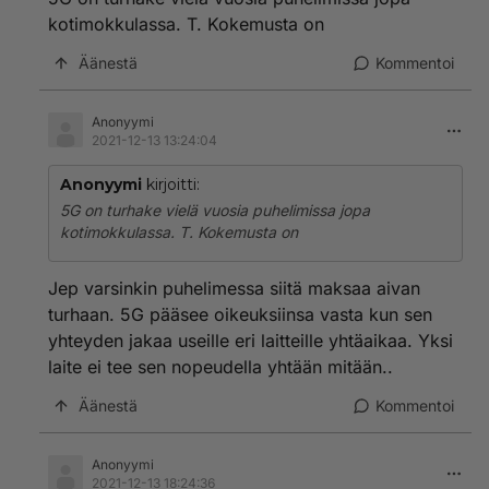
kotimokkulassa. T. Kokemusta on
Äänestä
Kommentoi
Anonyymi
2021-12-13 13:24:04
Anonyymi
kirjoitti:
5G on turhake vielä vuosia puhelimissa jopa
kotimokkulassa. T. Kokemusta on
Jep varsinkin puhelimessa siitä maksaa aivan
turhaan. 5G pääsee oikeuksiinsa vasta kun sen
yhteyden jakaa useille eri laitteille yhtäaikaa. Yksi
laite ei tee sen nopeudella yhtään mitään..
Äänestä
Kommentoi
Anonyymi
2021-12-13 18:24:36