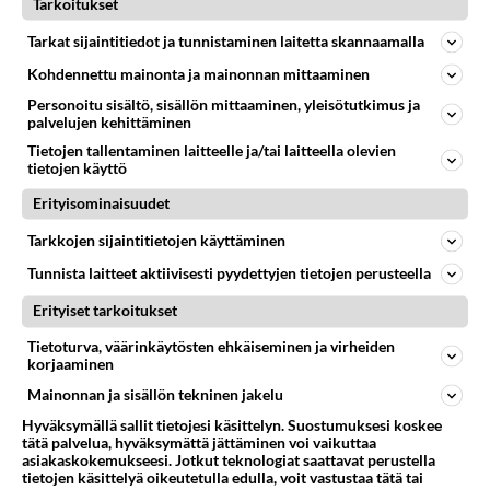
harvoin dataa, mahdollismman halpa prepaid riittää
Tarkoitukset
hyvin.
Tai Elisan latausliittymä on yksi vaihtoehto?
Tarkat sijaintitiedot ja tunnistaminen laitetta skannaamalla
Itsellä tulee niin paljon siirtoa ja puheluita että
Kohdennettu mainonta ja mainonnan mittaaminen
pitää olla rajaton liittymä! Kaikki "kännyn" kautta.
Personoitu sisältö, sisällön mittaaminen, yleisötutkimus ja
Mulla on myöskin Telian ja Saunalahden prepaidit
palvelujen kehittäminen
että on kaikissa kännyköissä liittymät. Pääasiassa
Tietojen tallentaminen laitteelle ja/tai laitteella olevien
käytän pääkännykän 5G 400M liittymää...
tietojen käyttö
Äänestä
Kommentoi
Erityisominaisuudet
Tarkkojen sijaintitietojen käyttäminen
Anonyymi
Tunnista laitteet aktiivisesti pyydettyjen tietojen perusteella
2021-12-29 19:40:58
Erityiset tarkoitukset
Anonyymi
kirjoitti:
Tietoturva, väärinkäytösten ehkäiseminen ja virheiden
Tarviiko kaikki kännykät ei pysty 400M
korjaaminen
Mainonnan ja sisällön tekninen jakelu
Itsellä toisena kännykkänsä OnePlus 5 ja sekin
Hyväksymällä sallit tietojesi käsittelyn. Suostumuksesi koskee
pystyy 600/150 Mbs?
tätä palvelua, hyväksymättä jättäminen voi vaikuttaa
asiakaskokemukseesi. Jotkut teknologiat saattavat perustella
Äänestä
Kommentoi
tietojen käsittelyä oikeutetulla edulla, voit vastustaa tätä tai