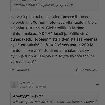
Tarviiko kaikki kännykät ei pysty 400M
Jäi vielä pois puheluita tulee runsaasti (menee
helposti yli 500 min ) joten saa olla rajaton! Vielä
hinnoittuluista esim. Globetelillä 10 M data
rajaton maksaa 9.90 €/kk:ssä ja päälle vielä
puhepaketti. Nopeammista liittymistä saa yleensä
hyviä tarjouksia! Eikö 19.90€/ssä saa jo 200 M
rajaton liittymän?? Uudemmat ainakin pystyy
hyvin ja tuon 400 Mbit/s?? Täyttä hyötyä tosi ei
varmaan saa??
Äänestä
Kommentoi
Anonyymi
2021-12-27 16:57:51
Anonyymi
kirjoitti:
Jäi vielä pois puheluita tulee runsaasti (menee helposti