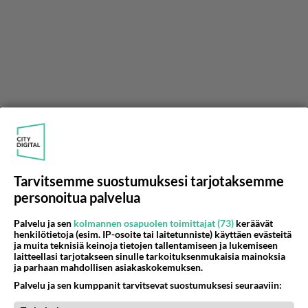
Tarvitsemme suostumuksesi tarjotaksemme
personoitua palvelua
Anonyymi
Palvelu ja sen
kolmannen osapuolen toimittajat (73)
keräävät
2021-12-29 19:37:43
henkilötietoja (esim. IP-osoite tai laitetunniste) käyttäen evästeitä
ja muita teknisiä keinoja tietojen tallentamiseen ja lukemiseen
Anonyymi
kirjoitti:
laitteellasi tarjotakseen sinulle tarkoituksenmukaisia mainoksia
ja parhaan mahdollisen asiakaskokemuksen.
Tietoliikenteeseen on valokuitu, ei tarvitse miettiä
mitään voltteja ja 10M nopeus riittää hyvin, 100M tai
Palvelu ja sen kumppanit tarvitsevat suostumuksesi seuraaviin:
enemmän jos haluaa maksaa. Kännykässä tarvitsee
Lue lisää