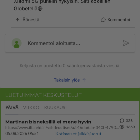
Xiaomi 5G puhelin nykyisin. Silti kokeilen
Globeteliä😀
Äänestä
Kommentoi
Kommentoi aloitusta...
Ketjusta on poistettu
0
sääntöjenvastaista viestiä.
Takaisin ylös
LUETUIMMAT KESKUSTELUT
PÄIVÄ
VIIKKO
KUUKAUSI
328
Martinan bisneksillä ei mene hyvin
1660
https://www.iltalehti.fi/viihdeuutiset/a/c46da6ab-340f-4790-aaa7-0865eed2336 Yrityksen konkurssihakemus on tullut kärä
05.08.2026 05:51
Kotimaiset julkkisjuorut