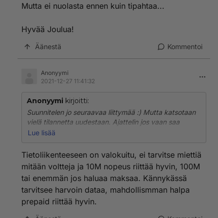
Mutta ei nuolasta ennen kuin tipahtaa...
Hyvää Joulua!
Äänestä
Kommentoi
Anonyymi
2021-12-27 11:41:32
Anonyymi
kirjoitti:
Suunnitelen jo seuraavaa liittymää :) Mutta katsotaan
vielä tilannetta uudestaan. Ajattelin jos vaan saa
kohtuullisella hinnilla Telian 5G 450M liittymän. Tosin
Lue lisää
Telialle ei ole kuluttaja tuoteissa IPv6 osoitteita
käytössä. Mutta se ei ole välttämätön.VoLTE/VoWiFi
Tietoliikenteeseen on valokuitu, ei tarvitse miettiä
tuettujenlaitteidenlistalta löytyy Motorola Moto G100
mitään voltteja ja 10M nopeus riittää hyvin, 100M
5G. Joten niitten pitäisi toimia. Telian Prepaidilä (300
tai enemmän jos haluaa maksaa. Kännykässä
Mbs) kokeillut että täällä toimii myöskin Telian 5G
tarvitsee harvoin dataa, mahdollismman halpa
verkko. Jos muutaisi tuon prepaidin laskuliittymäksi?
Numero muuttuisi muutaman vuoden ollut jo nykyinen
prepaid riittää hyvin.
numero. Mutta ei nuolasta ennen kuin tipahtaa...