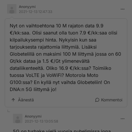
Anonyymi
2021-12-13 12:47:33
Nyt on vaihtoehtona 10 M rajaton data 9.9
€/kk:saa. Olisi saanut olla tuon 7.9 €/kk:saa olisi
kilpailukysempi hinta. Nykyisin kun saa
tarjouksesta rajattomia liittymiä. Lisäksi
Globetelillä on maksimi 100 M liittymä jossa on 60
Gt/kk dataa ja 1.5 €/Gt ylimenevältä
dataliikenteeltä. Oliko 16.9 €/kk:ssa? Toimiiko
tuossa VoLTE ja VoWiFi? Motorola Moto
G100:ssa? En kyllä nyt vaihda Globeteliin! On
DNA:n 5G liittymä jo!
Äänestä
Kommentoi
Anonyymi
2021-12-13 13:05:58
5G on turhake vielä vuosia puhelimissa jopa