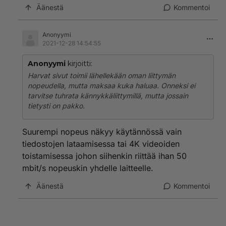
Äänestä
Kommentoi
Anonyymi
2021-12-28 14:54:55
Anonyymi
kirjoitti:
Harvat sivut toimii lähellekään oman liittymän
nopeudella, mutta maksaa kuka haluaa. Onneksi ei
tarvitse tuhrata kännykkäliittymillä, mutta jossain
tietysti on pakko.
Suurempi nopeus näkyy käytännössä vain
tiedostojen lataamisessa tai 4K videoiden
toistamisessa johon siihenkin riittää ihan 50
mbit/s nopeuskin yhdelle laitteelle.
Äänestä
Kommentoi