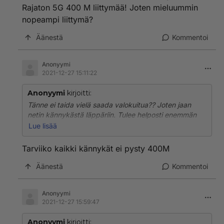
Rajaton 5G 400 M liittymää! Joten mieluummin
nopeampi liittymä?
Äänestä
Kommentoi
Anonyymi
2021-12-27 15:11:22
Anonyymi
kirjoitti:
Tänne ei taida vielä saada valokuitua?? Joten jaan
netin kännykästä läppäriin. Tulee helposti enemmän
kuin 150 Gt siirtoa. Joten käytän DNA Rajaton 5G 400
Lue lisää
M liittymää! Joten mieluummin nopeampi liittymä?
Tarviiko kaikki kännykät ei pysty 400M
Äänestä
Kommentoi
Anonyymi
2021-12-27 15:59:47
Anonyymi
kirjoitti: