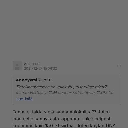
Anonyymi
2021-12-27 15:06:30
Anonyymi
kirjoitti:
Tietoliikenteeseen on valokuitu, ei tarvitse miettiä
mitään voltteja ja 10M nopeus riittää hyvin, 100M tai
enemmän jos haluaa maksaa. Kännykässä tarvitsee
Lue lisää
harvoin dataa, mahdollismman halpa prepaid riittää
hyvin.
Tänne ei taida vielä saada valokuitua?? Joten
jaan netin kännykästä läppäriin. Tulee helposti
enemmän kuin 150 Gt siirtoa. Joten käytän DNA