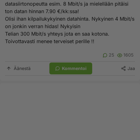
datasiirtonopeutta esim. 8 Mbit/s ja mielellään pitäisi
ton datan hinnan 7.90 €/kk:ssa!
Olisi ihan kilpailukykyinen datahinta. Nykyinen 4 Mbit/s
on jonkin verran hidas! Nykyisin
Telian 300 Mbit/s yhteys jota en saa kotona.
Toivottavasti menee terveiset perille !!
25
1605
Äänestä
Kommentoi
Jaa