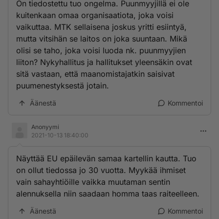
On tiedostettu tuo ongelma. Puunmyyjillä ei ole
kuitenkaan omaa organisaatiota, joka voisi
vaikuttaa. MTK sellaisena joskus yritti esiintyä,
mutta vitsihän se laitos on joka suuntaan. Mikä
olisi se taho, joka voisi luoda nk. puunmyyjien
liiton? Nykyhallitus ja hallitukset yleensäkin ovat
sitä vastaan, että maanomistajatkin saisivat
puumenestyksestä jotain.
Äänestä
Kommentoi
Anonyymi
2021-10-13 18:40:00
Näyttää EU epäilevän samaa kartellin kautta. Tuo
on ollut tiedossa jo 30 vuotta. Myykää ihmiset
vain sahayhtiöille vaikka muutaman sentin
alennuksella niin saadaan homma taas raiteelleen.
Äänestä
Kommentoi