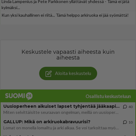
Linda Lampenius ja Pete Parkkonen yllättävät yhdessä - Tämä ei jätä
kylmäksi...
Kun yksi kauhallinen ei riitä... Tämä helppo arkiruoka ei jää syömättä!
Keskustele vapaasti aiheesta kuin
aiheesta
Aloita keskustelu
Osallistu keskusteluun
Uusioperheen aikuiset lapset tyhjentää jääkaapin käydessään
40
Miten selvittäisitte seuraavan ongelman, meillä on uusioperhe, minulla teini-ikäiset lapset ja puolisolla aikuiset, jotk
GALLUP: Mikä on arkiruokabravuurisi?
10
Lomat on monella lomailtu ja arki alkaa. Se voi tarkoittaa myös sitä, että grillailut on grillattu ja palataan arjen ruo