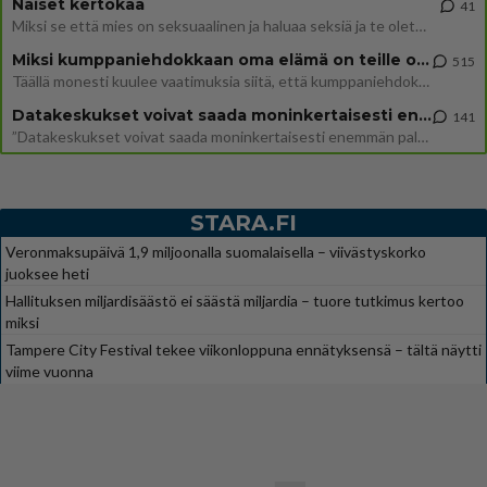
Naiset kertokaa
41
Miksi se että mies on seksuaalinen ja haluaa seksiä ja te olette hänen mielestänne haluttava on vastenmielistä? Mikä sii
Miksi kumppaniehdokkaan oma elämä on teille ongelma?
515
Täällä monesti kuulee vaatimuksia siitä, että kumppaniehdokkaalla ei saisi olla lemmikkejä, lapsia, kavereita, eksiä, su
Datakeskukset voivat saada moninkertaisesti enemmän palautuksia kuin mitä ne maksavat veroja
141
”Datakeskukset voivat saada moninkertaisesti enemmän palautuksia kuin mitä ne maksavat veroja”, sanoo professori Jussi K
STARA.FI
Veronmaksupäivä 1,9 miljoonalla suomalaisella – viivästyskorko
juoksee heti
Hallituksen miljardisäästö ei säästä miljardia – tuore tutkimus kertoo
miksi
Tampere City Festival tekee viikonloppuna ennätyksensä – tältä näytti
viime vuonna