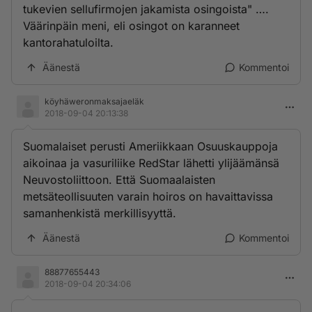
tukevien sellufirmojen jakamista osingoista" ….
Väärinpäin meni, eli osingot on karanneet
kantorahatuloilta.
Äänestä
Kommentoi
köyhäweronmaksajaeläk
2018-09-04 20:13:38
Suomalaiset perusti Ameriikkaan Osuuskauppoja
aikoinaa ja vasuriliike RedStar lähetti ylijäämänsä
Neuvostoliittoon. Että Suomaalaisten
metsäteollisuuten varain hoiros on havaittavissa
samanhenkistä merkillisyyttä.
Äänestä
Kommentoi
88877655443
2018-09-04 20:34:06