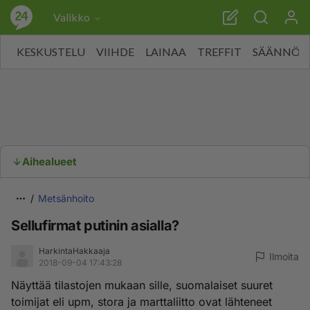
Valikko
KESKUSTELU
VIIHDE
LAINAA
TREFFIT
SÄÄNNÖT
Aihealueet
Metsänhoito
Sellufirmat putinin asialla?
HarkintaHakkaaja
Ilmoita
2018-09-04 17:43:28
Näyttää tilastojen mukaan sille, suomalaiset suuret
toimijat eli upm, stora ja marttaliitto ovat lähteneet