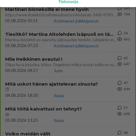
Tietosuoja
161
Martinan bisneksillä ei mene hyvin
704
https://www.iltalehti.fi/viihdeuutiset/a/c46da6ab-340f-4790-aaa7-0865eed2336 Yrityksen konkurssihakemus on tullut kärä
05.08.2026 05:51
Kotimaiset julkkisjuorut
26
Tiesitkö? Martina Aitolehden isäpuoli on tämä suosittu laulaja
661
Martina Aitolehti on seurattu julkisuuden henkilö. Lähipiiriin mahtuu muitakin tunnettuja henkilöitä. Tiesitkö, että Ma
05.08.2026 07:23
Kotimaiset julkkisjuorut
62
Miia Heikkinen avautui !
647
Olipa hyvä kirjoitus, kiitos. Ongelmat mitkä nostat esille on todellisia ja tämä ylimielisyys totta ja se näkyy kaikessa
04.08.2026 04:27
Judo
47
Mitä uskot hänen ajattelevan sinusta?
644
😇
04.08.2026 18:30
Ikävä
57
Mitä töitä kaivattusi on tehnyt?
638
😅
05.08.2026 13:25
Ikävä
48
Voiko meidän välit