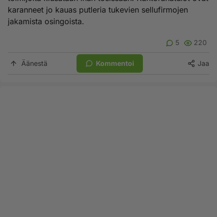
karanneet jo kauas putleria tukevien sellufirmojen
jakamista osingoista.
5
220
Äänestä
Kommentoi
Jaa