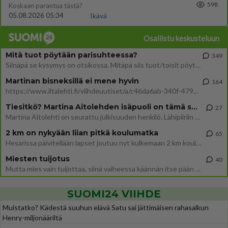
598
Koskaan parantua tästä?
05.08.2026 05:34
Ikävä
Osallistu keskusteluun
Mitä tuot pöytään parisuhteessa?
349
Siinäpä se kysymys on otsikossa. Mitäpä siis tuot/toisit pöytään parisuhteessa? Oletko mies vai nainen? Koetko sen mitä
Martinan bisneksillä ei mene hyvin
164
https://www.iltalehti.fi/viihdeuutiset/a/c46da6ab-340f-4790-aaa7-0865eed2336 Yrityksen konkurssihakemus on tullut kärä
Tiesitkö? Martina Aitolehden isäpuoli on tämä suosittu laulaja
27
Martina Aitolehti on seurattu julkisuuden henkilö. Lähipiiriin mahtuu muitakin tunnettuja henkilöitä. Tiesitkö, että Ma
2 km on nykyään liian pitkä koulumatka
65
Hesarissa päivitellään lapset joutuu nyt kulkemaan 2 km kouluun jösses. Ruostefillarilla tuo matka menee vaikka miten äk
Miesten tuijotus
40
Mutta mies vain tuijottaa, siinä vaiheessa käännän itse pään pois. Mikä juttu? Yleensä jos joku tuijottaa tai katsoo, hä
SUOMI24 VIIHDE
Muistatko? Kädestä suuhun elävä Satu sai jättimäisen rahasalkun
Henry-miljonääriltä