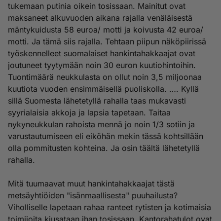
tukemaan putinia oikein tosissaan. Mainitut ovat
maksaneet alkuvuoden aikana rajalla venäläisestä
mäntykuidusta 58 euroa/ motti ja koivusta 42 euroa/
motti. Ja tämä siis rajalla. Tehtaan piipun näköpiirissä
työskennelleet suomalaiset hankintahakkaajat ovat
joutuneet tyytymään noin 30 euron kuutiohintoihin.
Tuontimäärä neukkulasta on ollut noin 3,5 miljoonaa
kuutiota vuoden ensimmäisellä puoliskolla. …. Kyllä
sillä Suomesta lähetetyllä rahalla taas mukavasti
syyrialaisia akkoja ja lapsia tapetaan. Taitaa
nykyneukkulan rahoista mennä jo noin 1/3 sotiin ja
varustautumiseen eli eiköhän mekin tässä kohtsillään
olla pommitusten kohteina. Ja osin täältä lähetetyllä
rahalla.
Mitä tuumaavat muut hankintahakkaajat tästä
metsäyhtiöiden "isänmaallisesta" puuhailusta?
Viholliselle lapetaan rahaa ranteet rytisten ja kotimaisia
toimijoita kiusataan ihan tosissaan. Kantorahatulot ovat