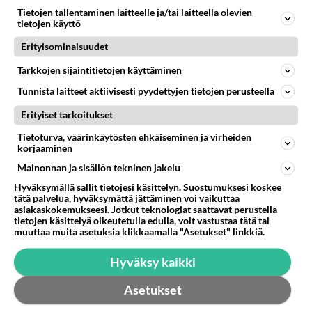
Takaisin ylös
Tietojen tallentaminen laitteelle ja/tai laitteella olevien
tietojen käyttö
LUETUIMMAT KESKUSTELUT
Erityisominaisuudet
Tarkkojen sijaintitietojen käyttäminen
PÄIVÄ
VIIKKO
KUUKAUSI
Tunnista laitteet aktiivisesti pyydettyjen tietojen perusteella
349
Mitä tuot pöytään parisuhteessa?
Erityiset tarkoitukset
1332
Siinäpä se kysymys on otsikossa. Mitäpä siis tuot/toisit pöytään parisuhteessa? Oletko mies vai nainen? Koetko sen mitä
04.08.2026 16:53
Sinkut
Tietoturva, väärinkäytösten ehkäiseminen ja virheiden
korjaaminen
64
2 km on nykyään liian pitkä koulumatka
Mainonnan ja sisällön tekninen jakelu
783
Hesarissa päivitellään lapset joutuu nyt kulkemaan 2 km kouluun jösses. Ruostefillarilla tuo matka menee vaikka miten äk
Hyväksymällä sallit tietojesi käsittelyn. Suostumuksesi koskee
04.08.2026 10:07
Lieksa
tätä palvelua, hyväksymättä jättäminen voi vaikuttaa
asiakaskokemukseesi. Jotkut teknologiat saattavat perustella
54
Mikä sinua ja kaivattuasi
tietojen käsittelyä oikeutetulla edulla, voit vastustaa tätä tai
773
muuttaa muita asetuksia klikkaamalla "Asetukset" linkkiä.
Yhdistää??????
04.08.2026 18:50
Ikävä
Hyväksy kaikki
38
Sinulle mies
745
Asetukset
Kohtaamme jälleen kun on oikea aika. Sitä ei voi mikään eikä kukaan estää <3 <3
04.08.2026 15:01
Ikävä