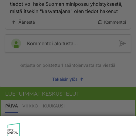
tiedot voi hake Suomen minipossu yhdistyksestä,
mistä itsekin "kasvattajana" olen tiedot hakenut
Äänestä
Kommentoi
Kommentoi aloitusta...
Ketjusta on poistettu
1
sääntöjenvastaista viestiä.
Takaisin ylös
LUETUIMMAT KESKUSTELUT
PÄIVÄ
VIIKKO
KUUKAUSI
613
Jos SDP ei voita reilusti, persut kumoavat demokratian Suomesta
1600
Näin tekisi ainakin Rydman seuratessaan idolinsa Trumpin mallia https://www.is.fi/politiikka/art-2000012187244.html
06.08.2026 09:02
Maailman menoa