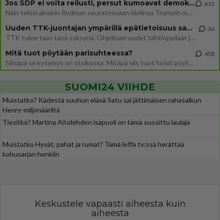
Jos SDP ei voita reilusti, persut kumoavat demokratian Suomesta
613
Näin tekisi ainakin Rydman seuratessaan idolinsa Trumpin mallia https://www.is.fi/politiikka/art-2000012187244.html
Uuden TTK-juontajan ympärillä epätietoisuus sakenee - Nyt MTV hämmentää soppaa
36
TTK tulee taas tänä syksynä. Ohjelman uudet tähtioppilaat julkistetaan torstaina 6. elokuuta klo 14 alkavassa lehdistö
Mitä tuot pöytään parisuhteessa?
458
Siinäpä se kysymys on otsikossa. Mitäpä siis tuot/toisit pöytään parisuhteessa? Oletko mies vai nainen? Koetko sen mitä
SUOMI24 VIIHDE
Muistatko? Kädestä suuhun elävä Satu sai jättimäisen rahasalkun
Henry-miljonääriltä
Tiesitkö? Martina Aitolehden isäpuoli on tämä suosittu laulaja
Muistatko Hyvät, pahat ja rumat? Tämä leffa tv:ssä herättää
kohusarjan henkiin
Keskustele vapaasti aiheesta kuin
aiheesta