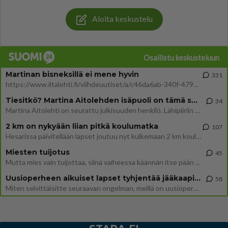
Aloita keskustelu
Osallistu keskusteluun
Martinan bisneksillä ei mene hyvin
331
https://www.iltalehti.fi/viihdeuutiset/a/c46da6ab-340f-4790-aaa7-0865eed2336 Yrityksen konkurssihakemus on tullut kärä
Tiesitkö? Martina Aitolehden isäpuoli on tämä suosittu laulaja
34
Martina Aitolehti on seurattu julkisuuden henkilö. Lähipiiriin mahtuu muitakin tunnettuja henkilöitä. Tiesitkö, että Ma
2 km on nykyään liian pitkä koulumatka
107
Hesarissa päivitellään lapset joutuu nyt kulkemaan 2 km kouluun jösses. Ruostefillarilla tuo matka menee vaikka miten äk
Miesten tuijotus
45
Mutta mies vain tuijottaa, siinä vaiheessa käännän itse pään pois. Mikä juttu? Yleensä jos joku tuijottaa tai katsoo, hä
Uusioperheen aikuiset lapset tyhjentää jääkaapin käydessään
58
Miten selvittäisitte seuraavan ongelman, meillä on uusioperhe, minulla teini-ikäiset lapset ja puolisolla aikuiset, jotk