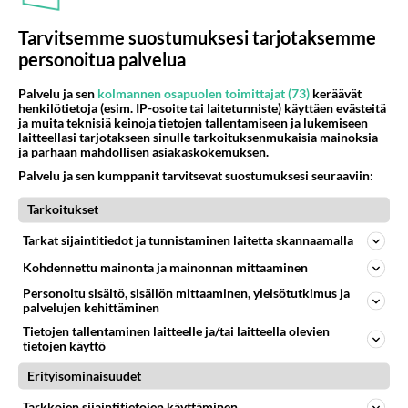
44
Anteeksi arkuuteni
Tarvitsemme suostumuksesi tarjotaksemme
857
Olen säälittävä, mitä tulee sinun kohtaamiseen. Tunnen vaan itseni todella epävarmaksi sun kanssa. Jos minun olisi pitän
personoitua palvelua
06.08.2026 16:54
Ikävä
Palvelu ja sen
kolmannen osapuolen toimittajat (73)
keräävät
485
Perussuomalaisten kannatus nousi rytinällä Ylen tänään julkaisemassa tuoreimmassa gallup-kyselyssä.
henkilötietoja (esim. IP-osoite tai laitetunniste) käyttäen evästeitä
739
https://yle.fi/a/74-20239449 Perussuomalaisilla hurja- ja ylivoimaisesti suurin nousu tässä uudessa Ylen gallupissa. Kyl
ja muita teknisiä keinoja tietojen tallentamiseen ja lukemiseen
06.08.2026 03:24
Maailman menoa
laitteellasi tarjotakseen sinulle tarkoituksenmukaisia mainoksia
ja parhaan mahdollisen asiakaskokemuksen.
12
Kuka melkein täysi-ikäinen hukkui?
Palvelu ja sen kumppanit tarvitsevat suostumuksesi seuraaviin:
701
Poliisin mukaan nuori oli lähes täysi-ikäinen. Ennen iltakuutta tulleen ilmoituksen mukaan ihminen oli joutunut mahdoll
Tarkoitukset
06.08.2026 20:09
Iisalmi
Tarkat sijaintitiedot ja tunnistaminen laitetta skannaamalla
45
kenen näköinen
652
kaivattusi on ?
Kohdennettu mainonta ja mainonnan mittaaminen
07.08.2026 16:24
Ikävä
Personoitu sisältö, sisällön mittaaminen, yleisötutkimus ja
palvelujen kehittäminen
41
Mikä on ollut
Tietojen tallentaminen laitteelle ja/tai laitteella olevien
614
Söpöintä välillämme?
tietojen käyttö
06.08.2026 14:44
Ikävä
Erityisominaisuudet
29
Tykkäätköhän vielä minusta?
Tarkkojen sijaintitietojen käyttäminen