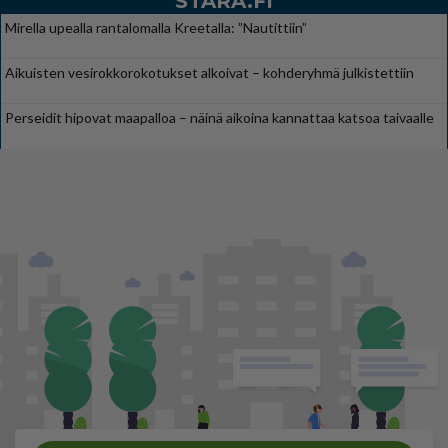
STARA.FI
Mirella upealla rantalomalla Kreetalla: ”Nautittiin”
Aikuisten vesirokkorokotukset alkoivat – kohderyhmä julkistettiin
Perseidit hipovat maapalloa – näinä aikoina kannattaa katsoa taivaalle