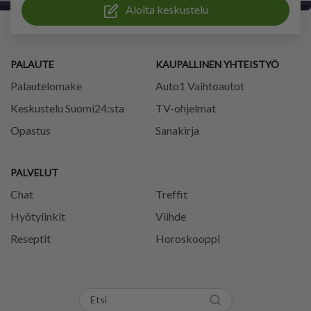
Aloita keskustelu
PALAUTE
KAUPALLINEN YHTEISTYÖ
Palautelomake
Auto1 Vaihtoautot
Keskustelu Suomi24:sta
TV-ohjelmat
Opastus
Sanakirja
PALVELUT
Chat
Treffit
Hyötylinkit
Viihde
Reseptit
Horoskooppi