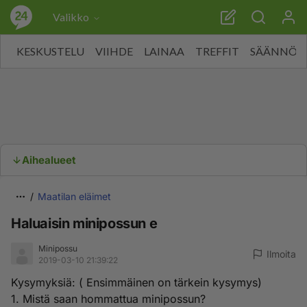
Valikko
KESKUSTELU
VIIHDE
LAINAA
TREFFIT
SÄÄNNÖT
Aihealueet
Maatilan eläimet
Haluaisin minipossun e
Minipossu
Ilmoita
2019-03-10 21:39:22
Kysymyksiä: ( Ensimmäinen on tärkein kysymys)
1. Mistä saan hommattua minipossun?