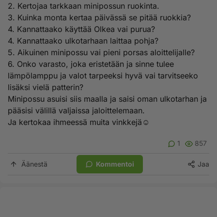
2. Kertojaa tarkkaan minipossun ruokinta.
3. Kuinka monta kertaa päivässä se pitää ruokkia?
4. Kannattaako käyttää Olkea vai purua?
4. Kannattaako ulkotarhaan laittaa pohja?
5. Aikuinen minipossu vai pieni porsas aloittelijalle?
6. Onko varasto, joka eristetään ja sinne tulee
lämpölamppu ja valot tarpeeksi hyvä vai tarvitseeko
lisäksi vielä patterin?
Minipossu asuisi siis maalla ja saisi oman ulkotarhan ja
pääsisi välillä valjaissa jaloittelemaan.
Ja kertokaa ihmeessä muita vinkkejä☺️
1
857
Äänestä
Kommentoi
Jaa