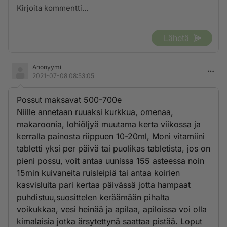
Lähetä
Anonyymi
2021-07-08 08:53:05
Possut maksavat 500-700e
Niille annetaan ruuaksi kurkkua, omenaa,
makaroonia, lohiöljyä muutama kerta viikossa ja
kerralla painosta riippuen 10-20ml, Moni vitamiini
tabletti yksi per päivä tai puolikas tabletista, jos on
pieni possu, voit antaa uunissa 155 asteessa noin
15min kuivaneita ruisleipiä tai antaa koirien
kasvisluita pari kertaa päivässä jotta hampaat
puhdistuu,suosittelen keräämään pihalta
voikukkaa, vesi heinää ja apilaa, apiloissa voi olla
kimalaisia jotka ärsytettynä saattaa pistää. Loput