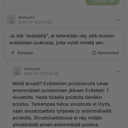
Lähetä
Anonyymi
2020-07-16 23:31:22
Ja sitä "evästettä", ei tietenkään näy sillä muiden
evästeiden joukossa, jotta voisit nimetä sen.
Äänestä
Kommentoi
Anonyymi
2020-07-17 17:34:08
Mistä arvasit? Evästeiden poistosivulla lukee
ensimmäisen poistamisen jälkeen Evästeet: 1
sivustolta. Vasta toisella poistolla tämäkin
poistuu. Tarkempaa tietoa sivustosta ei löydy,
vaan sivustoluettelo tyhjenee jo ensimmäisellä
poistolla. Sivustoluettelossa ei näy mitään
ylimääräistä ennen ensimmäistä poistoa.