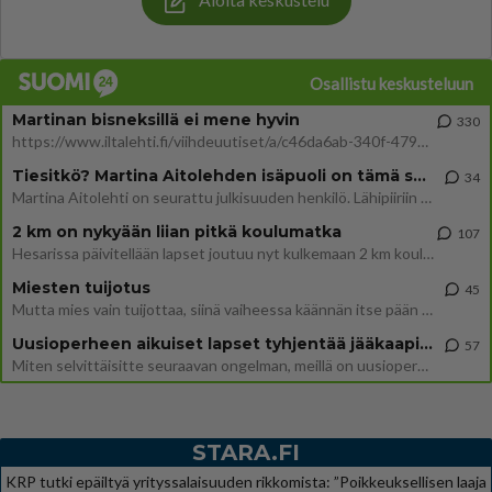
Osallistu keskusteluun
Martinan bisneksillä ei mene hyvin
330
https://www.iltalehti.fi/viihdeuutiset/a/c46da6ab-340f-4790-aaa7-0865eed2336 Yrityksen konkurssihakemus on tullut kärä
Tiesitkö? Martina Aitolehden isäpuoli on tämä suosittu laulaja
34
Martina Aitolehti on seurattu julkisuuden henkilö. Lähipiiriin mahtuu muitakin tunnettuja henkilöitä. Tiesitkö, että Ma
2 km on nykyään liian pitkä koulumatka
107
Hesarissa päivitellään lapset joutuu nyt kulkemaan 2 km kouluun jösses. Ruostefillarilla tuo matka menee vaikka miten äk
Miesten tuijotus
45
Mutta mies vain tuijottaa, siinä vaiheessa käännän itse pään pois. Mikä juttu? Yleensä jos joku tuijottaa tai katsoo, hä
Uusioperheen aikuiset lapset tyhjentää jääkaapin käydessään
57
Miten selvittäisitte seuraavan ongelman, meillä on uusioperhe, minulla teini-ikäiset lapset ja puolisolla aikuiset, jotk
STARA.FI
KRP tutki epäiltyä yrityssalaisuuden rikkomista: ”Poikkeuksellisen laaja