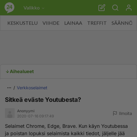
Valikko
KESKUSTELU
VIIHDE
LAINAA
TREFFIT
SÄÄNNÖT
Aihealueet
Verkkoselaimet
Sitkeä eväste Youtubesta?
Anonyymi
Ilmoita
2020-07-16 09:17:49
Selaimet Chrome, Edge, Brave. Kun käyn Youtubessa
ja poistan lopuksi selaimista kaikki tiedot, jäljelle jää