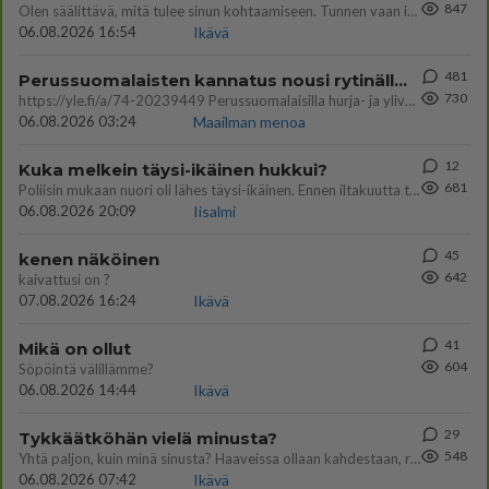
847
Olen säälittävä, mitä tulee sinun kohtaamiseen. Tunnen vaan itseni todella epävarmaksi sun kanssa. Jos minun olisi pitän
06.08.2026 16:54
Ikävä
481
Perussuomalaisten kannatus nousi rytinällä Ylen tänään julkaisemassa tuoreimmassa gallup-kyselyssä.
730
https://yle.fi/a/74-20239449 Perussuomalaisilla hurja- ja ylivoimaisesti suurin nousu tässä uudessa Ylen gallupissa. Kyl
06.08.2026 03:24
Maailman menoa
12
Kuka melkein täysi-ikäinen hukkui?
681
Poliisin mukaan nuori oli lähes täysi-ikäinen. Ennen iltakuutta tulleen ilmoituksen mukaan ihminen oli joutunut mahdoll
06.08.2026 20:09
Iisalmi
45
kenen näköinen
642
kaivattusi on ?
07.08.2026 16:24
Ikävä
41
Mikä on ollut
604
Söpöintä välillämme?
06.08.2026 14:44
Ikävä
29
Tykkäätköhän vielä minusta?
548
Yhtä paljon, kuin minä sinusta? Haaveissa ollaan kahdestaan, rauhassa ja lähennytään fyysisesti ja tutustutaan syvemmin
06.08.2026 07:42
Ikävä