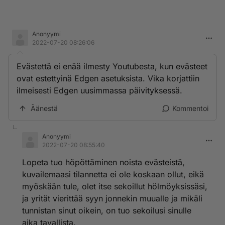
Anonyymi
2022-07-20 08:26:06
Evästettä ei enää ilmesty Youtubesta, kun evästeet
ovat estettyinä Edgen asetuksista. Vika korjattiin
ilmeisesti Edgen uusimmassa päivityksessä.
Äänestä
Kommentoi
Anonyymi
2022-07-20 08:55:40
Lopeta tuo höpöttäminen noista evästeistä,
kuvailemaasi tilannetta ei ole koskaan ollut, eikä
myöskään tule, olet itse sekoillut hölmöyksissäsi,
ja yrität vierittää syyn jonnekin muualle ja mikäli
tunnistan sinut oikein, on tuo sekoilusi sinulle
aika tavallista.