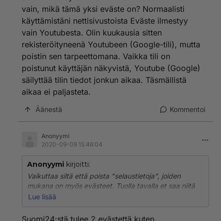
vain, mikä tämä yksi eväste on? Normaalisti
käyttämistäni nettisivustoista Eväste ilmestyy
vain Youtubesta. Olin kuukausia sitten
rekisteröityneenä Youtubeen (Google-tili), mutta
poistin sen tarpeettomana. Vaikka tili on
poistunut käyttäjän näkyvistä, Youtube (Google)
säilyttää tilin tiedot jonkun aikaa. Täsmällistä
aikaa ei paljasteta.
Äänestä
Kommentoi
Anonyymi
2020-09-09 15:46:04
Anonyymi
kirjoitti:
Vaikuttaa siltä että poista "selaustietoja", joiden
mukana on myös evästeet. Tuolla tavalla et saa niitä
poistuman.
Lue lisää
Silkkaa hiiren oikeanpuolimmaisella painikkeella,
Suomi24:stä tulee 2 evästettä kuten