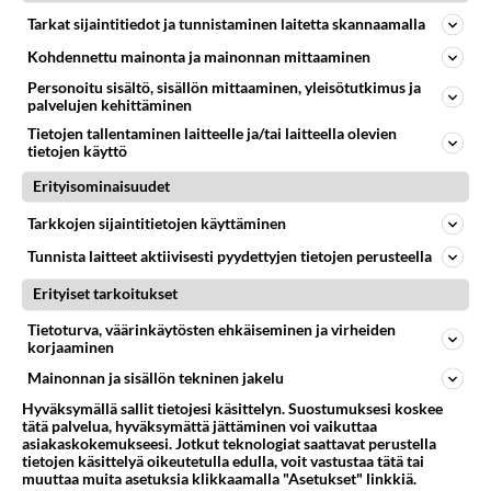
edellä oletin. Evästettä ei tule joka kerta, kun käyn
Tarkat sijaintitiedot ja tunnistaminen laitetta skannaamalla
Youtubessa, vaan vain satunnaisesti. Evästeestä ei
Kohdennettu mainonta ja mainonnan mittaaminen
löydy tarkempia tietoja. Mistä ihmeestä on
Personoitu sisältö, sisällön mittaaminen, yleisötutkimus ja
kysymys? Muilla sivustoilla en ole huomannut
palvelujen kehittäminen
samaa ilmiötä.
Tietojen tallentaminen laitteelle ja/tai laitteella olevien
tietojen käyttö
Äänestä
Kommentoi
Erityisominaisuudet
Tarkkojen sijaintitietojen käyttäminen
Tunnista laitteet aktiivisesti pyydettyjen tietojen perusteella
Erityiset tarkoitukset
Tietoturva, väärinkäytösten ehkäiseminen ja virheiden
korjaaminen
Mainonnan ja sisällön tekninen jakelu
Hyväksymällä sallit tietojesi käsittelyn. Suostumuksesi koskee
tätä palvelua, hyväksymättä jättäminen voi vaikuttaa
asiakaskokemukseesi. Jotkut teknologiat saattavat perustella
tietojen käsittelyä oikeutetulla edulla, voit vastustaa tätä tai
muuttaa muita asetuksia klikkaamalla "Asetukset" linkkiä.