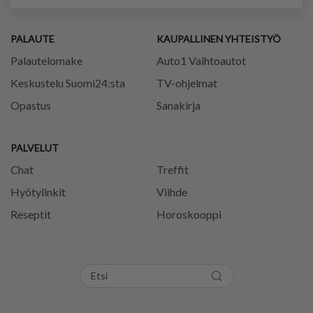
PALAUTE
KAUPALLINEN YHTEISTYÖ
Palautelomake
Auto1 Vaihtoautot
Keskustelu Suomi24:sta
TV-ohjelmat
Opastus
Sanakirja
PALVELUT
Chat
Treffit
Hyötylinkit
Viihde
Reseptit
Horoskooppi