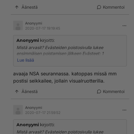
Äänestä
Kommentoi
Anonyymi
2020-07-17 19:19:45
Anonyymi
kirjoitti:
Mistä arvasit? Evästeiden poistosivulla lukee
ensimmäisen poistamisen jälkeen Evästeet: 1
sivustolta. Vasta toisella poistolla tämäkin poistuu.
Lue lisää
Tarkempaa tietoa sivustosta ei löydy, vaan
sivustoluettelo tyhjenee jo ensimmäisellä poistolla.
avaaja NSA seurannassa. katoppas missä mm
Sivustoluettelossa ei näy mitään ylimääräistä ennen
postisi seikkailee, jollain visualruotterilla.
ensimmäistä poistoa.
Äänestä
Kommentoi
Anonyymi
2020-07-17 21:59:52
Anonyymi
kirjoitti:
Mistä arvasit? Evästeiden poistosivulla lukee