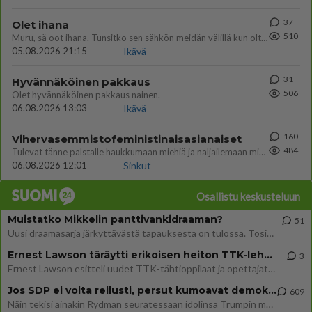
37
Olet ihana
510
Muru, sä oot ihana. Tunsitko sen sähkön meidän välillä kun oltiin ihan låhekkäin? 👩‍❤️‍👩❤️😼😘
05.08.2026 21:15
Ikävä
31
Hyvännäköinen pakkaus
506
Olet hyvännäköinen pakkaus nainen.
06.08.2026 13:03
Ikävä
160
Vihervasemmistofeministinaisasianaiset
484
Tulevat tänne palstalle haukkumaan miehiä ja naljailemaan miehelle, kehuvat olevansa heitä parempia. Itse asuvat MIEHE
06.08.2026 12:01
Sinkut
Osallistu keskusteluun
Muistatko Mikkelin panttivankidraaman?
51
Uusi draamasarja järkyttävästä tapauksesta on tulossa. Tositapahtumiin perustuva sarja ammentaa vuoden 1986 Mikkelin pan
Ernest Lawson täräytti erikoisen heiton TTK-lehdistötilaisuudessa: " Onko tässä tarkoituksena...?"
3
Ernest Lawson esitteli uudet TTK-tähtioppilaat ja opettajat torstaina 6.8. lehdistölle. Tulevalla kaudella on yksi hausk
Jos SDP ei voita reilusti, persut kumoavat demokratian Suomesta
609
Näin tekisi ainakin Rydman seuratessaan idolinsa Trumpin mallia https://www.is.fi/politiikka/art-2000012187244.html