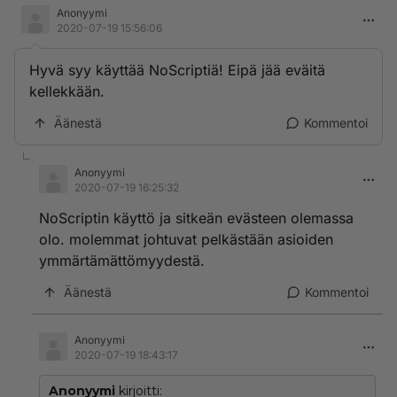
Anonyymi
2020-07-19 15:56:06
Hyvä syy käyttää NoScriptiä! Eipä jää eväitä
kellekkään.
Äänestä
Kommentoi
Anonyymi
2020-07-19 16:25:32
NoScriptin käyttö ja sitkeän evästeen olemassa
olo. molemmat johtuvat pelkästään asioiden
ymmärtämättömyydestä.
Äänestä
Kommentoi
Anonyymi
2020-07-19 18:43:17
Anonyymi
kirjoitti: