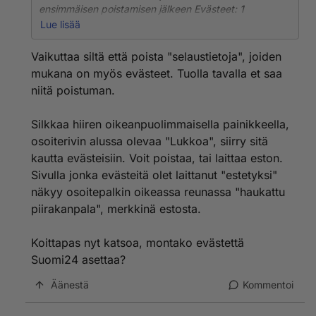
ensimmäisen poistamisen jälkeen Evästeet: 1
sivustolta. Vasta toisella poistolla tämäkin poistuu.
Lue lisää
Tarkempaa tietoa sivustosta ei löydy, vaan
sivustoluettelo tyhjenee jo ensimmäisellä poistolla.
Vaikuttaa siltä että poista "selaustietoja", joiden
Sivustoluettelossa ei näy mitään ylimääräistä ennen
mukana on myös evästeet. Tuolla tavalla et saa
ensimmäistä poistoa.
niitä poistuman.
Silkkaa hiiren oikeanpuolimmaisella painikkeella,
osoiterivin alussa olevaa "Lukkoa", siirry sitä
kautta evästeisiin. Voit poistaa, tai laittaa eston.
Sivulla jonka evästeitä olet laittanut "estetyksi"
näkyy osoitepalkin oikeassa reunassa "haukattu
piirakanpala", merkkinä estosta.
Koittapas nyt katsoa, montako evästettä
Suomi24 asettaa?
Äänestä
Kommentoi