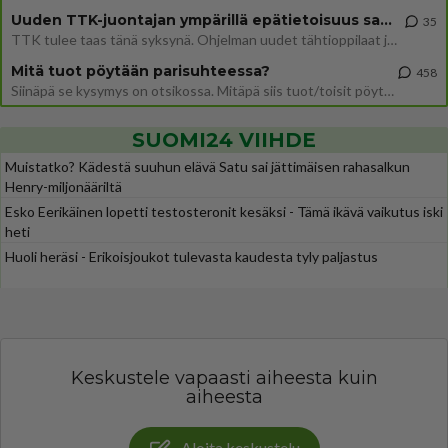
Uuden TTK-juontajan ympärillä epätietoisuus sakenee - Nyt MTV hämmentää soppaa
35
TTK tulee taas tänä syksynä. Ohjelman uudet tähtioppilaat julkistetaan torstaina 6. elokuuta klo 14 alkavassa lehdistö
Mitä tuot pöytään parisuhteessa?
458
Siinäpä se kysymys on otsikossa. Mitäpä siis tuot/toisit pöytään parisuhteessa? Oletko mies vai nainen? Koetko sen mitä
SUOMI24 VIIHDE
Muistatko? Kädestä suuhun elävä Satu sai jättimäisen rahasalkun
Henry-miljonääriltä
Esko Eerikäinen lopetti testosteronit kesäksi - Tämä ikävä vaikutus iski
heti
Huoli heräsi - Erikoisjoukot tulevasta kaudesta tyly paljastus
Keskustele vapaasti aiheesta kuin
aiheesta
Aloita keskustelu