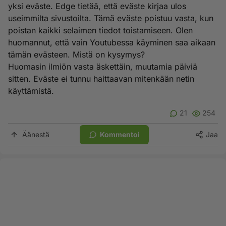
yksi eväste. Edge tietää, että eväste kirjaa ulos
useimmilta sivustoilta. Tämä eväste poistuu vasta, kun
poistan kaikki selaimen tiedot toistamiseen. Olen
huomannut, että vain Youtubessa käyminen saa aikaan
tämän evästeen. Mistä on kysymys?
Huomasin ilmiön vasta äskettäin, muutamia päiviä
sitten. Eväste ei tunnu haittaavan mitenkään netin
käyttämistä.
21
254
Äänestä
Kommentoi
Jaa