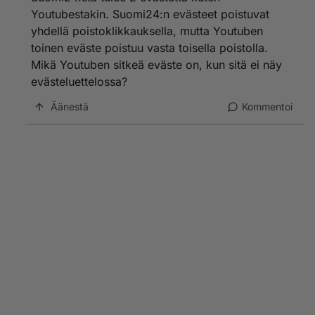
osoiterivin alussa olevaa "Lukkoa", siirry sitä kautta
Youtubestakin. Suomi24:n evästeet poistuvat
evästeisiin. Voit poistaa, tai laittaa eston. Sivulla jonka
yhdellä poistoklikkauksella, mutta Youtuben
evästeitä olet laittanut "estetyksi" näkyy osoitepalkin
toinen eväste poistuu vasta toisella poistolla.
oikeassa reunassa "haukattu piirakanpala", merkkinä
estosta.
Mikä Youtuben sitkeä eväste on, kun sitä ei näy
evästeluettelossa?
Koittapas nyt katsoa, montako evästettä Suomi24
asettaa?
Äänestä
Kommentoi