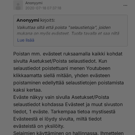
Anonyymi
2020-07-18 07:37:18
Anonyymi
kirjoitti:
Vaikuttaa siltä että poista "selaustietoja", joiden
mukana on myös evästeet. Tuolla tavalla et saa niitä
poistuman.
Lue lisää
Silkkaa hiiren oikeanpuolimmaisella painikkeella,
Poistan mm. evästeet ruksaamalla kaikki kohdat
osoiterivin alussa olevaa "Lukkoa", siirry sitä kautta
sivulta Asetukset/Poista selaustiedot. Kun
evästeisiin. Voit poistaa, tai laittaa eston. Sivulla jonka
selaustiedot poistettuani menen Youtubeen
evästeitä olet laittanut "estetyksi" näkyy osoitepalkin
klikkaamatta siellä mitään, yhden evästeen
oikeassa reunassa "haukattu piirakanpala", merkkinä
estosta.
poistaminen edellyttää selaustietojen poistamista
kaksi kertaa.
Koittapas nyt katsoa, montako evästettä Suomi24
Eväste näkyy vain sivulla Asetukset/Poista
asettaa?
selaustiedot kohdassa Evästeet ja muut sivuston
tiedot, 1 eväste. Tarkempaa tietoa mystisestä
Evästeestä ei löydy sivulta, miltä tiedot
evästeistä on yksilöity.
Selaimien käyttäminen on hallinnassa. Ihmettelen