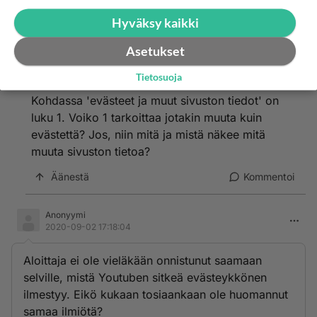
Hyväksy kaikki
Asetukset
Anonyymi
2020-08-19 15:09:13
Tietosuoja
Kohdassa 'evästeet ja muut sivuston tiedot' on
luku 1. Voiko 1 tarkoittaa jotakin muuta kuin
evästettä? Jos, niin mitä ja mistä näkee mitä
muuta sivuston tietoa?
Äänestä
Kommentoi
Anonyymi
2020-09-02 17:18:04
Aloittaja ei ole vieläkään onnistunut saamaan
selville, mistä Youtuben sitkeä evästeykkönen
ilmestyy. Eikö kukaan tosiaankaan ole huomannut
samaa ilmiötä?