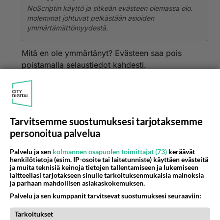
NoScriptin käyttö ja sitkeän evästeen olemassa olo.
molemmat johtuvat pelkästään asioiden
ymmärtämättömyydestä.
Mitä en ole ymmärtänyt? Evästeen saa pois
poistamalla selaustiedot kahdesti.
Äänestä
Kommentoi
Anonyymi
2020-07-19 19:03:49
Tarvitsemme suostumuksesi tarjotaksemme
personoitua palvelua
Toimiiko Youtube teillä muilla samalla tavalla?
Palvelu ja sen
kolmannen osapuolen toimittajat (73)
keräävät
Äänestä
Kommentoi
henkilötietoja (esim. IP-osoite tai laitetunniste) käyttäen evästeitä
ja muita teknisiä keinoja tietojen tallentamiseen ja lukemiseen
laitteellasi tarjotakseen sinulle tarkoituksenmukaisia mainoksia
Anonyymi
ja parhaan mahdollisen asiakaskokemuksen.
2020-08-19 14:10:23
Palvelu ja sen kumppanit tarvitsevat suostumuksesi seuraaviin:
Sitkeä eväste ei tullut mainoksestakaan, kuten
Tarkoitukset