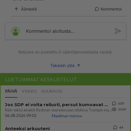
Äänestä
Kommentoi
Kommentoi aloitusta...
Ketjusta on poistettu
0
sääntöjenvastaista viestiä.
Takaisin ylös
LUETUIMMAT KESKUSTELUT
PÄIVÄ
VIIKKO
KUUKAUSI
609
Jos SDP ei voita reilusti, persut kumoavat demokratian Suomesta
1569
Näin tekisi ainakin Rydman seuratessaan idolinsa Trumpin mallia https://www.is.fi/politiikka/art-2000012187244.html
06.08.2026 09:02
Maailman menoa
44
Anteeksi arkuuteni