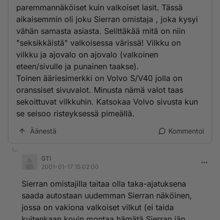
paremmannäköiset kuin valkoiset lasit. Tässä
aikaisemmin oli joku Sierran omistaja , joka kysyi
vähän samasta asiasta. Selittäkää mitä on niin
"seksikkäistä" valkoisessa värissä! Vilkku on
vilkku ja ajovalo on ajovalo (valkoinen
eteen/sivulle ja punainen taakse).
Toinen ääriesimerkki on Volvo S/V40 jolla on
oranssiset sivuvalot. Minusta nämä valot taas
sekoittuvat vilkkuhin. Katsokaa Volvo sivusta kun
se seisoo risteyksessä pimeällä.
Äänestä
Kommentoi
GTI
2001-01-17 15:02:00
Sierran omistajilla taitaa olla taka-ajatuksena
saada autostaan uudemman Sierran näköinen,
jossa on vakiona valkoiset vilkut (ei taida
kuitenkaan kovin montaa hämätä Sierran iän