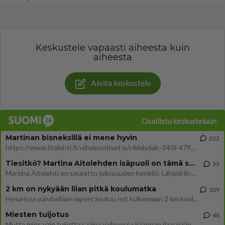
Keskustele vapaasti aiheesta kuin
aiheesta
Aloita keskustelu
Osallistu keskusteluun
Martinan bisneksillä ei mene hyvin
332
https://www.iltalehti.fi/viihdeuutiset/a/c46da6ab-340f-4790-aaa7-0865eed2336 Yrityksen konkurssihakemus on tullut kärä
Tiesitkö? Martina Aitolehden isäpuoli on tämä suosittu laulaja
35
Martina Aitolehti on seurattu julkisuuden henkilö. Lähipiiriin mahtuu muitakin tunnettuja henkilöitä. Tiesitkö, että Ma
2 km on nykyään liian pitkä koulumatka
109
Hesarissa päivitellään lapset joutuu nyt kulkemaan 2 km kouluun jösses. Ruostefillarilla tuo matka menee vaikka miten äk
Miesten tuijotus
48
Mutta mies vain tuijottaa, siinä vaiheessa käännän itse pään pois. Mikä juttu? Yleensä jos joku tuijottaa tai katsoo, hä