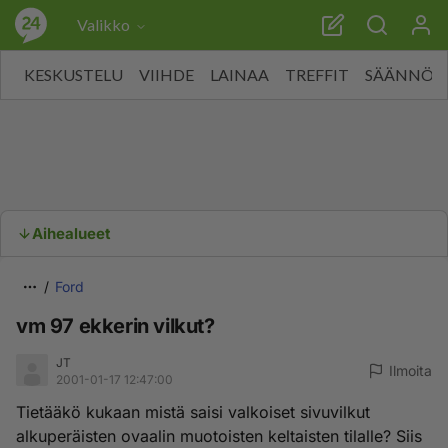
Valikko
KESKUSTELU
VIIHDE
LAINAA
TREFFIT
SÄÄNNÖT
Aihealueet
Ford
vm 97 ekkerin vilkut?
JT
Ilmoita
2001-01-17 12:47:00
Tietääkö kukaan mistä saisi valkoiset sivuvilkut
alkuperäisten ovaalin muotoisten keltaisten tilalle? Siis