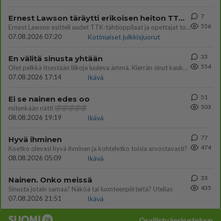
7
Ernest Lawson täräytti erikoisen heiton TTK-lehdistötilaisuudessa: " Onko tässä tarkoituksena...?"
556
Ernest Lawson esitteli uudet TTK-tähtioppilaat ja opettajat torstaina 6.8. lehdistölle. Tulevalla kaudella on yksi hausk
07.08.2026 07:20
Kotimaiset julkkisjuorut
33
En välitä sinusta yhtään
554
Olet pelkkä itsestään liikoja luuleva ämmä. Kierrän sinut kaukaa nyt ja aina. Olit mulle pelkkä lelu vaan.
07.08.2026 17:14
Ikävä
51
Ei se nainen edes oo
503
mitenkään nätti 🤣🤣🤣🤣🤣
08.08.2026 19:19
Ikävä
77
Hyvä ihminen
474
Koetko olevasi hyvä ihminen ja kohteletko toisia arvostavasti?
08.08.2026 05:09
Ikävä
33
Nainen. Onko meissä
435
Sinusta jotain samaa? Näköä tai luonteenpiirteitä? Utelias
07.08.2026 21:51
Ikävä
Osallistu keskusteluun