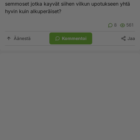
semmoset jotka kayvät siihen vilkun upotukseen yhtä
hyvin kuin alkuperäiset?
8
561
Äänestä
Kommentoi
Jaa