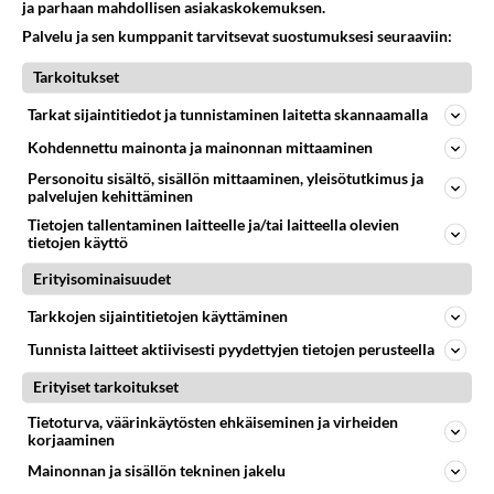
ja parhaan mahdollisen asiakaskokemuksen.
leveämpiä ja soikeempia.
Palvelu ja sen kumppanit tarvitsevat suostumuksesi seuraaviin:
Äänestä
Kommentoi
Tarkoitukset
Tarkat sijaintitiedot ja tunnistaminen laitetta skannaamalla
rst2
2001-02-11 17:38:00
Kohdennettu mainonta ja mainonnan mittaaminen
sulla on ollut vanhemmat mallit mitä olet kokeillut
Personoitu sisältö, sisällön mittaaminen, yleisötutkimus ja
palvelujen kehittäminen
Äänestä
Kommentoi
Tietojen tallentaminen laitteelle ja/tai laitteella olevien
tietojen käyttö
Erityisominaisuudet
Kommentoi aloitusta...
Tarkkojen sijaintitietojen käyttäminen
Tunnista laitteet aktiivisesti pyydettyjen tietojen perusteella
Ketjusta on poistettu
0
sääntöjenvastaista viestiä.
Erityiset tarkoitukset
Tietoturva, väärinkäytösten ehkäiseminen ja virheiden
Takaisin ylös
korjaaminen
Mainonnan ja sisällön tekninen jakelu
LUETUIMMAT KESKUSTELUT