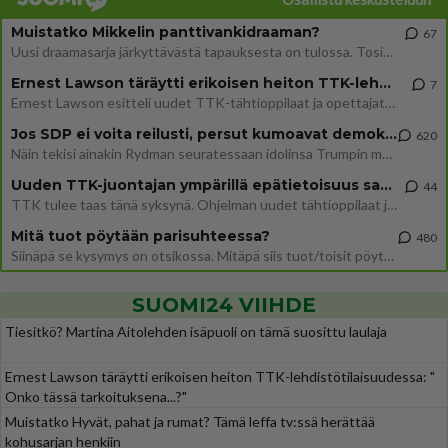
Muistatko Mikkelin panttivankidraaman?
67
Uusi draamasarja järkyttävästä tapauksesta on tulossa. Tositapahtumiin perustuva sarja ammentaa vuoden 1986 Mikkelin pan
Ernest Lawson täräytti erikoisen heiton TTK-lehdistötilaisuudessa: " Onko tässä tarkoituksena...?"
7
Ernest Lawson esitteli uudet TTK-tähtioppilaat ja opettajat torstaina 6.8. lehdistölle. Tulevalla kaudella on yksi hausk
Jos SDP ei voita reilusti, persut kumoavat demokratian Suomesta
620
Näin tekisi ainakin Rydman seuratessaan idolinsa Trumpin mallia https://www.is.fi/politiikka/art-2000012187244.html
Uuden TTK-juontajan ympärillä epätietoisuus sakenee - Nyt MTV hämmentää soppaa
44
TTK tulee taas tänä syksynä. Ohjelman uudet tähtioppilaat julkistetaan torstaina 6. elokuuta klo 14 alkavassa lehdistö
Mitä tuot pöytään parisuhteessa?
480
Siinäpä se kysymys on otsikossa. Mitäpä siis tuot/toisit pöytään parisuhteessa? Oletko mies vai nainen? Koetko sen mitä
SUOMI24 VIIHDE
Tiesitkö? Martina Aitolehden isäpuoli on tämä suosittu laulaja
Ernest Lawson täräytti erikoisen heiton TTK-lehdistötilaisuudessa: "
Onko tässä tarkoituksena...?"
Muistatko Hyvät, pahat ja rumat? Tämä leffa tv:ssä herättää
kohusarjan henkiin