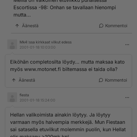
Meillä on valkoinen etuvilkku punaisessa
Escortissa -98: Onhan se tavallaan hienompi
mutta...
Äänestä
Kommentoi
Mk4::ssa kirkkaat vilkut edess
2001-01-18 10:03:00
Eiköhän completosilta löydy... mutta maksaa kato
myös www.motonet.fi biltemassa ei taida olla?
Äänestä
Kommentoi
fiesta
2001-01-18 15:24:00
Hellan valikoimista ainakin löytyy. Ja löytyy
varmaan myös halvempia merkkejä. Mun Fiestaan
sai satasella etuvilkut molemmin puolin, kun Hellat
olis maksanu >100mk kpl.