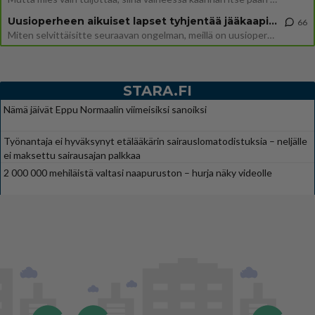
Uusioperheen aikuiset lapset tyhjentää jääkaapin käydessään
66
Miten selvittäisitte seuraavan ongelman, meillä on uusioperhe, minulla teini-ikäiset lapset ja puolisolla aikuiset, jotk
STARA.FI
Nämä jäivät Eppu Normaalin viimeisiksi sanoiksi
Työnantaja ei hyväksynyt etälääkärin sairauslomatodistuksia – neljälle
ei maksettu sairausajan palkkaa
2 000 000 mehiläistä valtasi naapuruston – hurja näky videolle