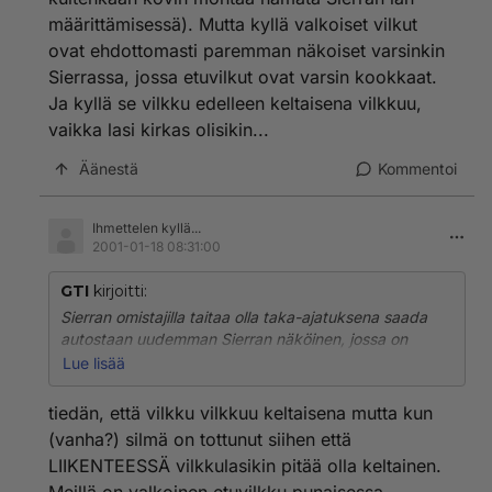
määrittämisessä). Mutta kyllä valkoiset vilkut
ovat ehdottomasti paremman näkoiset varsinkin
Sierrassa, jossa etuvilkut ovat varsin kookkaat.
Ja kyllä se vilkku edelleen keltaisena vilkkuu,
vaikka lasi kirkas olisikin...
Äänestä
Kommentoi
Ihmettelen kyllä...
2001-01-18 08:31:00
GTI
kirjoitti:
Sierran omistajilla taitaa olla taka-ajatuksena saada
autostaan uudemman Sierran näköinen, jossa on
vakiona valkoiset vilkut (ei taida kuitenkaan kovin
Lue lisää
montaa hämätä Sierran iän määrittämisessä). Mutta
kyllä valkoiset vilkut ovat ehdottomasti paremman
tiedän, että vilkku vilkkuu keltaisena mutta kun
näkoiset varsinkin Sierrassa, jossa etuvilkut ovat varsin
(vanha?) silmä on tottunut siihen että
kookkaat. Ja kyllä se vilkku edelleen keltaisena
LIIKENTEESSÄ vilkkulasikin pitää olla keltainen.
vilkkuu, vaikka lasi kirkas olisikin...