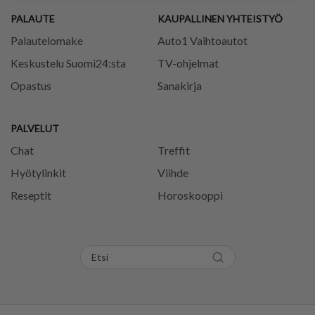
PALAUTE
KAUPALLINEN YHTEISTYÖ
Palautelomake
Auto1 Vaihtoautot
Keskustelu Suomi24:sta
TV-ohjelmat
Opastus
Sanakirja
PALVELUT
Chat
Treffit
Hyötylinkit
Viihde
Reseptit
Horoskooppi