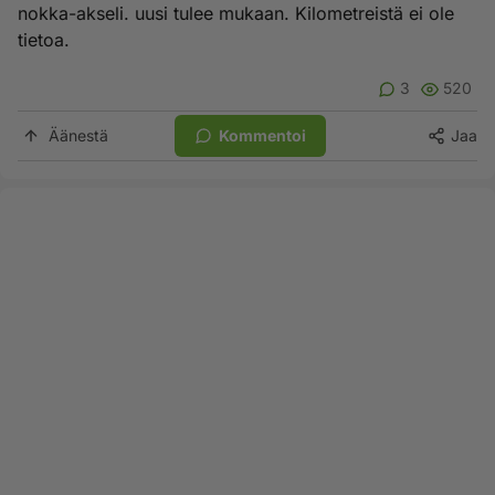
nokka-akseli. uusi tulee mukaan. Kilometreistä ei ole
tietoa.
3
520
Äänestä
Kommentoi
Jaa