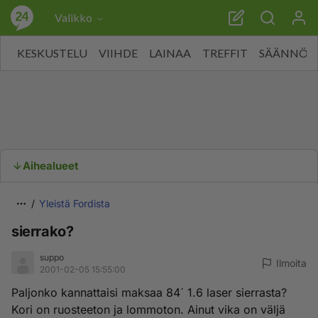
Valikko
KESKUSTELU
VIIHDE
LAINAA
TREFFIT
SÄÄNNÖT
Aihealueet
Yleistä Fordista
sierrako?
suppo
Ilmoita
2001-02-05 15:55:00
Paljonko kannattaisi maksaa 84´ 1.6 laser sierrasta?
Kori on ruosteeton ja lommoton. Ainut vika on väljä