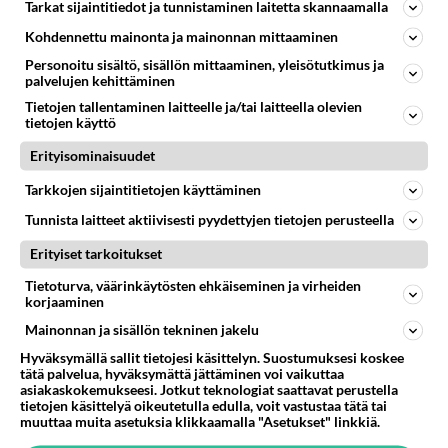
07.08.2026 07:39
Maailman menoa
Tarkat sijaintitiedot ja tunnistaminen laitetta skannaamalla
Kohdennettu mainonta ja mainonnan mittaaminen
54
Mitä haluaisit kysyä tänään
619
Kaivatultasi? Anna jokin tunniste itsestäni tai hänestä.
Personoitu sisältö, sisällön mittaaminen, yleisötutkimus ja
palvelujen kehittäminen
07.08.2026 13:15
Ikävä
Tietojen tallentaminen laitteelle ja/tai laitteella olevien
tietojen käyttö
43
Iäkäs Jämsäläinen mies kuoli poliisiautoon matkalla Jyväskylän putkaan
552
Iäkäs vanhus humalassa niin huonossa kunnossa, ettei pystynyt huolehtimaan itsestään niin ainoa apu sillä hetkellä oli
Erityisominaisuudet
07.08.2026 12:07
Jämsä
Tarkkojen sijaintitietojen käyttäminen
29
Olen luovuttanut
Tunnista laitteet aktiivisesti pyydettyjen tietojen perusteella
507
Välimme menivät niin pahasti solmuun, ettei niitä voi enää korjata. On aika jatkaa elämässä eteenpäin. Toivon sulle kaik
07.08.2026 15:03
Ikävä
Erityiset tarkoitukset
Tietoturva, väärinkäytösten ehkäiseminen ja virheiden
4
Ernest Lawson täräytti erikoisen heiton TTK-lehdistötilaisuudessa: " Onko tässä tarkoituksena...?"
korjaaminen
492
Ernest Lawson esitteli uudet TTK-tähtioppilaat ja opettajat torstaina 6.8. lehdistölle. Tulevalla kaudella on yksi hausk
07.08.2026 07:20
Kotimaiset julkkisjuorut
Mainonnan ja sisällön tekninen jakelu
Hyväksymällä sallit tietojesi käsittelyn. Suostumuksesi koskee
27
En välitä sinusta yhtään
tätä palvelua, hyväksymättä jättäminen voi vaikuttaa
426
asiakaskokemukseesi. Jotkut teknologiat saattavat perustella
Olet pelkkä itsestään liikoja luuleva ämmä. Kierrän sinut kaukaa nyt ja aina. Olit mulle pelkkä lelu vaan.
tietojen käsittelyä oikeutetulla edulla, voit vastustaa tätä tai
07.08.2026 17:14
Ikävä
muuttaa muita asetuksia klikkaamalla "Asetukset" linkkiä.