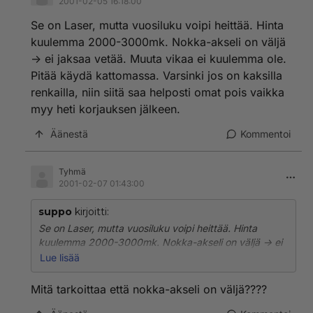
2001-02-05 16:18:00
Se on Laser, mutta vuosiluku voipi heittää. Hinta
kuulemma 2000-3000mk. Nokka-akseli on väljä
-> ei jaksaa vetää. Muuta vikaa ei kuulemma ole.
Pitää käydä kattomassa. Varsinki jos on kaksilla
renkailla, niin siitä saa helposti omat pois vaikka
myy heti korjauksen jälkeen.
Äänestä
Kommentoi
Tyhmä
2001-02-07 01:43:00
suppo
kirjoitti:
Se on Laser, mutta vuosiluku voipi heittää. Hinta
kuulemma 2000-3000mk. Nokka-akseli on väljä -> ei
jaksaa vetää. Muuta vikaa ei kuulemma ole. Pitää
Lue lisää
käydä kattomassa. Varsinki jos on kaksilla renkailla,
niin siitä saa helposti omat pois vaikka myy heti
Mitä tarkoittaa että nokka-akseli on väljä????
korjauksen jälkeen.