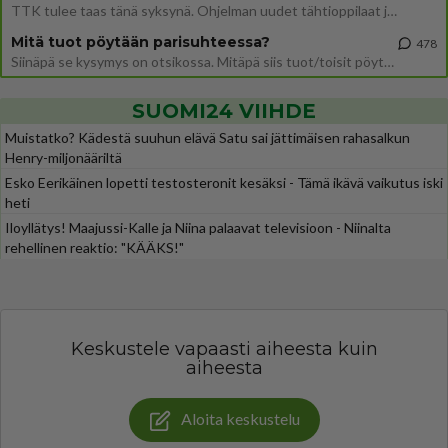
TTK tulee taas tänä syksynä. Ohjelman uudet tähtioppilaat julkistetaan torstaina 6. elokuuta klo 14 alkavassa lehdistö
Mitä tuot pöytään parisuhteessa?
478
Siinäpä se kysymys on otsikossa. Mitäpä siis tuot/toisit pöytään parisuhteessa? Oletko mies vai nainen? Koetko sen mitä
SUOMI24 VIIHDE
Muistatko? Kädestä suuhun elävä Satu sai jättimäisen rahasalkun
Henry-miljonääriltä
Esko Eerikäinen lopetti testosteronit kesäksi - Tämä ikävä vaikutus iski
heti
Iloyllätys! Maajussi-Kalle ja Niina palaavat televisioon - Niinalta
rehellinen reaktio: "KÄÄKS!"
Keskustele vapaasti aiheesta kuin
aiheesta
Aloita keskustelu