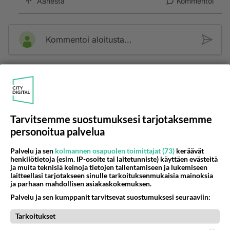
Äänestä
Kommentoi
Kommentoi aloitusta...
Ketjusta on poistettu
0
sääntöjenvastaista viestiä.
Takaisin ylös
Tarvitsemme suostumuksesi tarjotaksemme
LUETUIMMAT KESKUSTELUT
personoitua palvelua
PÄIVÄ
VIIKKO
KUUKAUSI
Palvelu ja sen
kolmannen osapuolen toimittajat (73)
keräävät
henkilötietoja (esim. IP-osoite tai laitetunniste) käyttäen evästeitä
51
ja muita teknisiä keinoja tietojen tallentamiseen ja lukemiseen
kenen näköinen
laitteellasi tarjotakseen sinulle tarkoituksenmukaisia mainoksia
863
kaivattusi on ?
ja parhaan mahdollisen asiakaskokemuksen.
07.08.2026 16:24
Ikävä
Palvelu ja sen kumppanit tarvitsevat suostumuksesi seuraaviin:
63
Muistatko Mikkelin panttivankidraaman?
Tarkoitukset
633
Uusi draamasarja järkyttävästä tapauksesta on tulossa. Tositapahtumiin perustuva sarja ammentaa vuoden 1986 Mikkelin pan