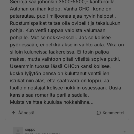
Sierroja saa johonkin 3500-5500,- kantturoilla.
Autohan on ihan kelpo. Vanha OHC- kone on
patarautaa. puoli miljoonaa ajaa hyvin helposti.
Ruostumispaikat taitaa olla ovipellit ja takaluukun
pohja. Kun vettä tuppaa valoista valumaan
pohjalle. Mut se nokka-akseli. Jos se kolisee
pyöriessään, ei pelkkä akselin vaihto auta. Vika on
silloin kuluneissa laakereissa. Ei tosin paljoa
maksa, mutta vaihtoon pitää väsätä sopiva putki.
Useammin tuossa iässä OHC:n kansi kolisee,
koska lyijytön bensa on kuluttanut venttiilien
istukat niin alas, että säätövara on loppu. Ja
tuolloin nostajat kolisee nokkiin osuessaan. Uusia
kansia saa romarilta parilla sadalla.
Muista vaihtaa kuuluisa nokkahihna...
Äänestä
Kommentoi
suppo