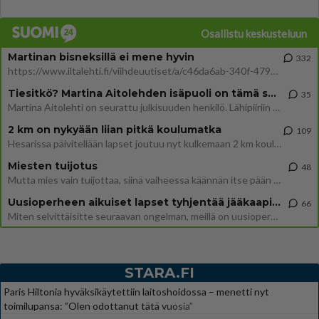
Osallistu keskusteluun
Martinan bisneksillä ei mene hyvin
332
https://www.iltalehti.fi/viihdeuutiset/a/c46da6ab-340f-4790-aaa7-0865eed2336 Yrityksen konkurssihakemus on tullut kärä
Tiesitkö? Martina Aitolehden isäpuoli on tämä suosittu laulaja
35
Martina Aitolehti on seurattu julkisuuden henkilö. Lähipiiriin mahtuu muitakin tunnettuja henkilöitä. Tiesitkö, että Ma
2 km on nykyään liian pitkä koulumatka
109
Hesarissa päivitellään lapset joutuu nyt kulkemaan 2 km kouluun jösses. Ruostefillarilla tuo matka menee vaikka miten äk
Miesten tuijotus
48
Mutta mies vain tuijottaa, siinä vaiheessa käännän itse pään pois. Mikä juttu? Yleensä jos joku tuijottaa tai katsoo, hä
Uusioperheen aikuiset lapset tyhjentää jääkaapin käydessään
66
Miten selvittäisitte seuraavan ongelman, meillä on uusioperhe, minulla teini-ikäiset lapset ja puolisolla aikuiset, jotk
STARA.FI
Paris Hiltonia hyväksikäytettiin laitoshoidossa – menetti nyt
toimilupansa: ”Olen odottanut tätä vuosia”