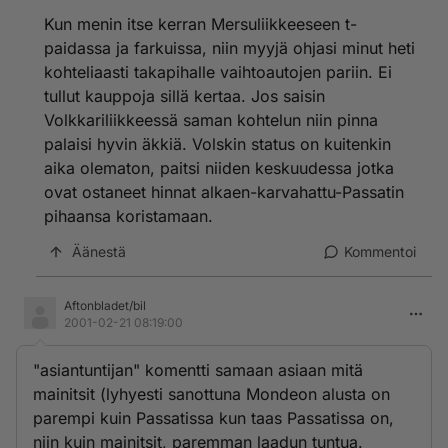
mutta en myöskään rähjäisissa verkkareissa. Palvelua
Kun menin itse kerran Mersuliikkeeseen t-
ei ole löytynyt. Saman liikkeen pösöpuolella palvelu on
paidassa ja farkuissa, niin myyjä ohjasi minut heti
ollut ihan toista ja viimeksi melkein tehtiin kauppojakin.
kohteliaasti takapihalle vaihtoautojen pariin. Ei
Vaihtohinta kuitenkin ratkaisi homman Mondeon
tullut kauppoja sillä kertaa. Jos saisin
hyväksi. Olen kuullut muilta saman tapaisia juttuja.
Volkkariin yritetään ilmiselvästi kytkeä samantapaista
Volkkariliikkeessä saman kohtelun niin pinna
statusajattelua kuin mersussa ja bemarissa on, eli ne
palaisi hyvin äkkiä. Volskin status on kuitenkin
ajaa joilla on rahaa, muut tyytykööt halvempiin. Siksi
aika olematon, paitsi niiden keskuudessa jotka
volkkari on kalliimpi vaikka ihan perusversionakin.
ovat ostaneet hinnat alkaen-karvahattu-Passatin
pihaansa koristamaan.
Äänestä
Kommentoi
Aftonbladet/bil
2001-02-21 08:19:00
"asiantuntijan" komentti samaan asiaan mitä
mainitsit (lyhyesti sanottuna Mondeon alusta on
parempi kuin Passatissa kun taas Passatissa on,
niin kuin mainitsit, paremman laadun tuntua.