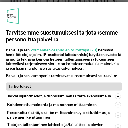
föraren är långt ifrån sportig, men helt okej för en
den familjebil som Passat utger sig för att vara.
Anledningen till att båda bilarna briljerar på olika
punkter och uppvisar brister på andra, är att det
finns en begränsning för vad man som
Tarvitsemme suostumuksesi tarjotaksemme
biltillverkare kan göra på en bil för cirka 200 000
personoitua palvelua
kronor.
Satsar man som Ford det mesta av krutet på
Palvelu ja sen
kolmannen osapuolen toimittajat (73)
keräävät
henkilötietoja (esim. IP-osoite tai laitetunniste) käyttäen evästeitä
chassiet, finns helt enkelt mindre krut över till
ja muita teknisiä keinoja tietojen tallentamiseen ja lukemiseen
annat. Allt är en fråga om prioritering.
laitteellasi tarjotakseen sinulle tarkoituksenmukaisia mainoksia
ja parhaan mahdollisen asiakaskokemuksen.
Vilken av de båda bilarna man väljer är en fråga
om prioritering. Snyggt bygge med högklassig
Palvelu ja sen kumppanit tarvitsevat suostumuksesi seuraaviin:
känsla eller spänstigt och sportigt, båda bäst i
Tarkoitukset
klassen på sitt eget vis. Men jag är nog mest
Tarkat sijaintitiedot ja tunnistaminen laitetta skannaamalla
frestad av en Ford Mondeo kombi 2,0. Mycket
familjebil för pengarna.
Kohdennettu mainonta ja mainonnan mittaaminen
Personoitu sisältö, sisällön mittaaminen, yleisötutkimus ja
Äänestä
Kommentoi
palvelujen kehittäminen
Tietojen tallentaminen laitteelle ja/tai laitteella olevien