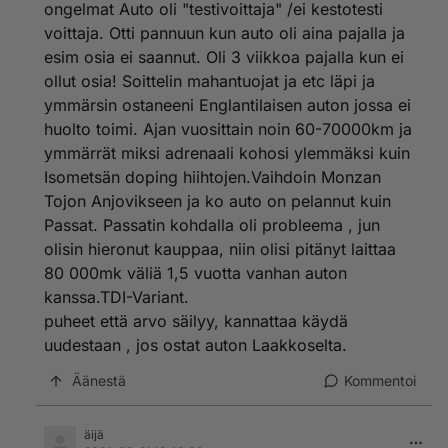
ongelmat Auto oli "testivoittaja" /ei kestotesti
voittaja. Otti pannuun kun auto oli aina pajalla ja
esim osia ei saannut. Oli 3 viikkoa pajalla kun ei
ollut osia! Soittelin mahantuojat ja etc läpi ja
ymmärsin ostaneeni Englantilaisen auton jossa ei
huolto toimi. Ajan vuosittain noin 60-70000km ja
ymmärrät miksi adrenaali kohosi ylemmäksi kuin
Isometsän doping hiihtojen.Vaihdoin Monzan
Tojon Anjovikseen ja ko auto on pelannut kuin
Passat. Passatin kohdalla oli probleema , jun
olisin hieronut kauppaa, niin olisi pitänyt laittaa
80 000mk väliä 1,5 vuotta vanhan auton
kanssa.TDI-Variant.
puheet että arvo säilyy, kannattaa käydä
uudestaan , jos ostat auton Laakkoselta.
Äänestä
Kommentoi
äijä