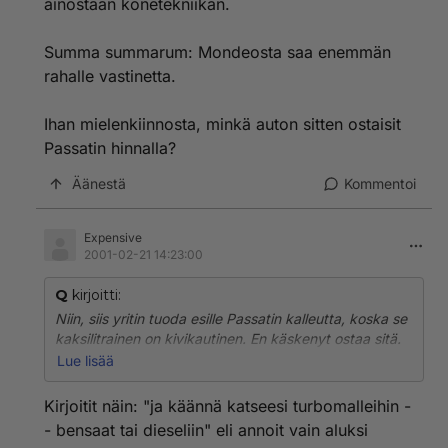
pienimmällä bensakoneella, niin sen hinta jää alle 160
ainostaan konetekniikan.
tmk:n, joten aika suuret heitot on budjetissa, jos
tuollainen 40 tmk:n "heitto" ei tunnu missään?
Summa summarum: Mondeosta saa enemmän
rahalle vastinetta.
Ihan mielenkiinnosta, minkä auton sitten ostaisit
Passatin hinnalla?
Äänestä
Kommentoi
Expensive
2001-02-21 14:23:00
Q
kirjoitti:
Niin, siis yritin tuoda esille Passatin kalleutta, koska se
kaksilitrainen on kivikautinen. En käskenyt ostaa sitä.
Ja diesel-Passat ei ollut tarkoitettu hinnan puolesta
Lue lisää
vertailtavaksi, ainostaan konetekniikan.
Kirjoitit näin: "ja käännä katseesi turbomalleihin -
Summa summarum: Mondeosta saa enemmän rahalle
- bensaat tai dieseliin" eli annoit vain aluksi
vastinetta.