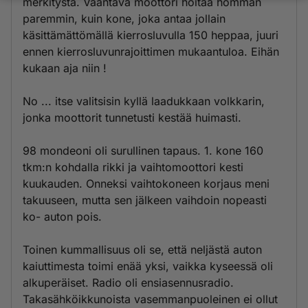
merkitystä. Vääntävä moottori hoitaa homman
paremmin, kuin kone, joka antaa jollain
käsittämättömällä kierrosluvulla 150 heppaa, juuri
ennen kierrosluvunrajoittimen mukaantuloa. Eihän
kukaan aja niin !
No ... itse valitsisin kyllä laadukkaan volkkarin,
jonka moottorit tunnetusti kestää huimasti.
98 mondeoni oli surullinen tapaus. 1. kone 160
tkm:n kohdalla rikki ja vaihtomoottori kesti
kuukauden. Onneksi vaihtokoneen korjaus meni
takuuseen, mutta sen jälkeen vaihdoin nopeasti
ko- auton pois.
Toinen kummallisuus oli se, että neljästä auton
kaiuttimesta toimi enää yksi, vaikka kyseessä oli
alkuperäiset. Radio oli ensiasennusradio.
Takasähköikkunoista vasemmanpuoleinen ei ollut