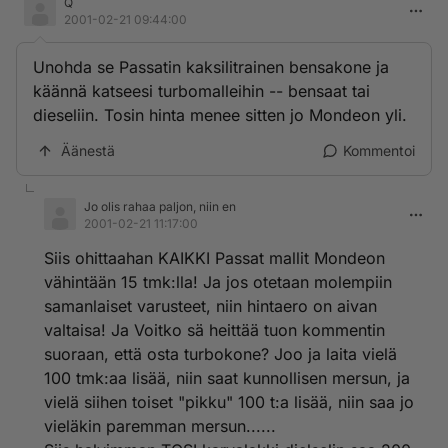
Q
2001-02-21 09:44:00
Unohda se Passatin kaksilitrainen bensakone ja
käännä katseesi turbomalleihin -- bensaat tai
dieseliin. Tosin hinta menee sitten jo Mondeon yli.
Äänestä
Kommentoi
Jo olis rahaa paljon, niin en
2001-02-21 11:17:00
Siis ohittaahan KAIKKI Passat mallit Mondeon
vähintään 15 tmk:lla! Ja jos otetaan molempiin
samanlaiset varusteet, niin hintaero on aivan
valtaisa! Ja Voitko sä heittää tuon kommentin
suoraan, että osta turbokone? Joo ja laita vielä
100 tmk:aa lisää, niin saat kunnollisen mersun, ja
vielä siihen toiset "pikku" 100 t:a lisää, niin saa jo
vieläkin paremman mersun......