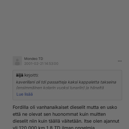
Mondeo TD
2001-02-21 14:53:00
äijä
kirjoitti:
kaverillani oli tdi passatteja kaksi kappaletta takseina
(ensimmäinen kolarin vuoksi lunariin) ja häneltä
saamani kuva autosta ei ole todellakaan ruusuinen.
Lue lisää
Myönnän ettei ole henk.koht kokemuksia enkä muista
kaikkia vikoja mitä autoissa oli, mutta automaattilootan
Fordilla oli vanhanaikaiset dieselit mutta en usko
takia tais olla aika monta kertaa pajalla, jarruissa oli
että ne olevat sen huonommat kuin muitten
muistaakseni myös häikkää. Tämä mies vaihtoi auton
dieselit niin kuin täällä väitetään. Itse olen ajannut
heti kun kykeni ja äijän nykyinen asenne volkkariin on
yli 120.000 km 1.8 TD ilman ongelmia.
enemmän kuin epäilevä. (Mies ei kyllä mondeotakaan