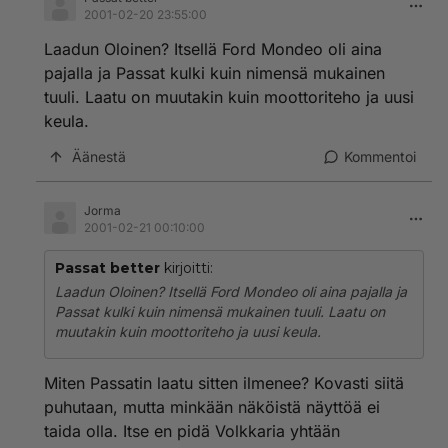
2001-02-20 23:55:00
Laadun Oloinen? Itsellä Ford Mondeo oli aina
pajalla ja Passat kulki kuin nimensä mukainen
tuuli. Laatu on muutakin kuin moottoriteho ja uusi
keula.
Äänestä
Kommentoi
Jorma
2001-02-21 00:10:00
Passat better
kirjoitti:
Laadun Oloinen? Itsellä Ford Mondeo oli aina pajalla ja
Passat kulki kuin nimensä mukainen tuuli. Laatu on
muutakin kuin moottoriteho ja uusi keula.
Miten Passatin laatu sitten ilmenee? Kovasti siitä
puhutaan, mutta minkään näköistä näyttöä ei
taida olla. Itse en pidä Volkkaria yhtään