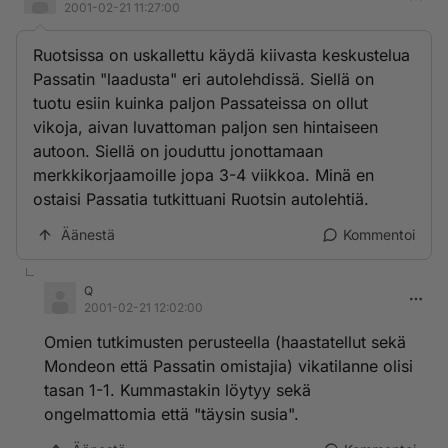
2001-02-21 11:27:00
Ruotsissa on uskallettu käydä kiivasta keskustelua
Passatin "laadusta" eri autolehdissä. Siellä on
tuotu esiin kuinka paljon Passateissa on ollut
vikoja, aivan luvattoman paljon sen hintaiseen
autoon. Siellä on jouduttu jonottamaan
merkkikorjaamoille jopa 3-4 viikkoa. Minä en
ostaisi Passatia tutkittuani Ruotsin autolehtiä.
Äänestä
Kommentoi
Q
2001-02-21 12:02:00
Omien tutkimusten perusteella (haastatellut sekä
Mondeon että Passatin omistajia) vikatilanne olisi
tasan 1-1. Kummastakin löytyy sekä
ongelmattomia että "täysin susia".