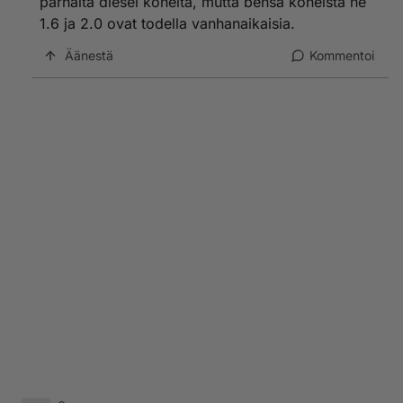
parhaita diesel koneita, mutta bensa koneista ne
1.6 ja 2.0 ovat todella vanhanaikaisia.
Äänestä
Kommentoi