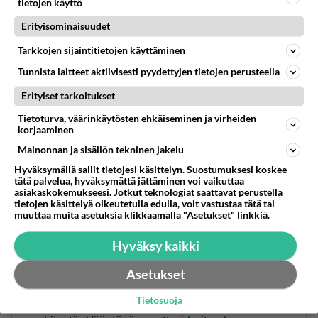
tietojen käyttö
Erityisominaisuudet
Tarkkojen sijaintitietojen käyttäminen
Tunnista laitteet aktiivisesti pyydettyjen tietojen perusteella
Erityiset tarkoitukset
Tietoturva, väärinkäytösten ehkäiseminen ja virheiden
korjaaminen
Mainonnan ja sisällön tekninen jakelu
Hyväksymällä sallit tietojesi käsittelyn. Suostumuksesi koskee
tätä palvelua, hyväksymättä jättäminen voi vaikuttaa
asiakaskokemukseesi. Jotkut teknologiat saattavat perustella
tietojen käsittelyä oikeutetulla edulla, voit vastustaa tätä tai
muuttaa muita asetuksia klikkaamalla "Asetukset" linkkiä.
pena
Hyväksy kaikki
2001-02-21 09:06:00
Asetukset
... kilowatteihin on sitten taas ihan turha tuijotella.
Tietosuoja
Harvinaisen lujassa se käsitys, että niilläolisi jotain