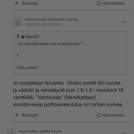
Äänestä
Kommentoi
Vanha ei ole vältämättä huonoa
2001-02-22 09:23:00
T q
kirjoitti:
"se kaksilitrainen on kivikautinen"
?
Niin miten?
on pohjaltaan ikivanha. Olisiko peräti 80-luvulta
ja vääntö ja tehokäyrät kuin 1.6-1.8 l moottorit 16
venttilillä. "Vanhoissa" (tekniikaltaan)
moottoreissa polttoainekulutus on turhan korkea.
Äänestä
Kommentoi
moni kakku päältä kaunis