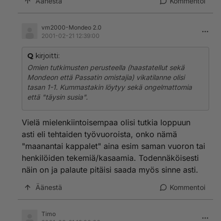
Äänestä
Kommentoi
vm2000-Mondeo 2.0
2001-02-21 12:39:00
Q
kirjoitti:
Omien tutkimusten perusteella (haastatellut sekä
Mondeon että Passatin omistajia) vikatilanne olisi
tasan 1-1. Kummastakin löytyy sekä ongelmattomia
että "täysin susia".
Vielä mielenkiintoisempaa olisi tutkia loppuun
asti eli tehtaiden työvuoroista, onko nämä
"maanantai kappalet" aina esim saman vuoron tai
henkilöiden tekemiä/kasaamia. Todennäköisesti
näin on ja palaute pitäisi saada myös sinne asti.
Äänestä
Kommentoi
Timo