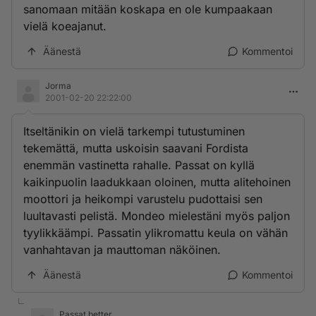
sanomaan mitään koskapa en ole kumpaakaan
vielä koeajanut.
Äänestä
Kommentoi
Jorma
2001-02-20 22:22:00
Itseltänikin on vielä tarkempi tutustuminen
tekemättä, mutta uskoisin saavani Fordista
enemmän vastinetta rahalle. Passat on kyllä
kaikinpuolin laadukkaan oloinen, mutta alitehoinen
moottori ja heikompi varustelu pudottaisi sen
luultavasti pelistä. Mondeo mielestäni myös paljon
tyylikkäämpi. Passatin ylikromattu keula on vähän
vanhahtavan ja mauttoman näköinen.
Äänestä
Kommentoi
Passat better