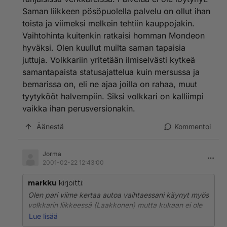
Anjovikseen ja ko auto on pelannut kuin Passat.
Saman liikkeen pösöpuolella palvelu on ollut ihan
Passatin kohdalla oli probleema , jun olisin hieronut
toista ja viimeksi melkein tehtiin kauppojakin.
kauppaa, niin olisi pitänyt laittaa 80 000mk väliä 1,5
Vaihtohinta kuitenkin ratkaisi homman Mondeon
vuotta vanhan auton kanssa.TDI-Variant.
puheet että arvo säilyy, kannattaa käydä uudestaan ,
hyväksi. Olen kuullut muilta saman tapaisia
jos ostat auton Laakkoselta.
juttuja. Volkkariin yritetään ilmiselvästi kytkeä
samantapaista statusajattelua kuin mersussa ja
bemarissa on, eli ne ajaa joilla on rahaa, muut
tyytykööt halvempiin. Siksi volkkari on kalliimpi
vaikka ihan perusversionakin.
Äänestä
Kommentoi
Jorma
2001-02-22 12:43:00
markku
kirjoitti:
Olen pari viime kertaa autoa vaihtaessani käynyt myös
volkkarin liikkeessä (Laakkonen) mutta kukaan ei ole
tullut kysymään että mitä minä siellä oikein teen.
Lue lisää
Myönnetään, en ollut puku päällä ja kravatti kaulassa