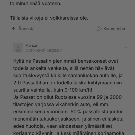
toiminut enää vuoteen.
Tällaisia vikoja ei volkkareissa ole.
Äänestä
Kommentoi
Monza
2001-02-21 09:33:00
Kyllä ne Passatin pienimmät bensakoneet ovat
todella ankeita vehkeitä, sillä nehän häviävät
suorituskyvyssä kaikille samanluokan autoille, ja
2.0 Passattihan on todella laiska kiihtymään niin
suurilla vaihteilla, kuin 0-100 km/h!
Ja Passat on ollut Ruotsissa vuosina 99 ja 2000
tilastojen varjossa vikaherkin auto, eli mm.
ensimmäisenä vuonna n. 60% passateista joutui
menemään takuukorjaukseen, ja siihen ei lasketa
edes huoltoja, vaan ainoastaan ylimääräiset
korjaamo käynnit, ja keskimääräinen korjaamolla