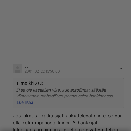
JJ
2001-02-22 13:50:00
Timo
kirjoitti:
Ei se ole kasaajien vika, kun autofirmat säästää
viimeisenkin mahdollisen pennin osien hankinnassa.
Valitaan heikkolaatuisia komponentteja ja itse
Lue lisää
suunniteltavat osat mitoitetaan heikoiksi.
Jos lukot tai katkaisijat kiukuttelevat niin ei se voi
olla kokoonpanosta kiinni. Alihankkijat
kilpailutetaan niin tiukille, että ne eivät voi tehdä