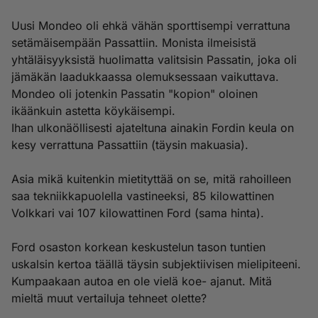
Uusi Mondeo oli ehkä vähän sporttisempi verrattuna
setämäisempään Passattiin. Monista ilmeisistä
yhtäläisyyksistä huolimatta valitsisin Passatin, joka oli
jämäkän laadukkaassa olemuksessaan vaikuttava.
Mondeo oli jotenkin Passatin "kopion" oloinen
ikäänkuin astetta köykäisempi.
Ihan ulkonäöllisesti ajateltuna ainakin Fordin keula on
kesy verrattuna Passattiin (täysin makuasia).
Asia mikä kuitenkin mietityttää on se, mitä rahoilleen
saa tekniikkapuolella vastineeksi, 85 kilowattinen
Volkkari vai 107 kilowattinen Ford (sama hinta).
Ford osaston korkean keskustelun tason tuntien
uskalsin kertoa täällä täysin subjektiivisen mielipiteeni.
Kumpaakaan autoa en ole vielä koe- ajanut. Mitä
mieltä muut vertailuja tehneet olette?