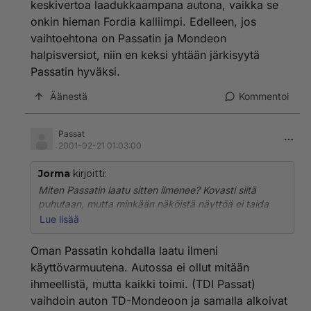
keskivertoa laadukkaampana autona, vaikka se
onkin hieman Fordia kalliimpi. Edelleen, jos
vaihtoehtona on Passatin ja Mondeon
halpisversiot, niin en keksi yhtään järkisyytä
Passatin hyväksi.
Äänestä
Kommentoi
Passat
2001-02-21 01:03:00
Jorma
kirjoitti:
Miten Passatin laatu sitten ilmenee? Kovasti siitä
puhutaan, mutta minkään näköistä näyttöä ei taida
olla. Itse en pidä Volkkaria yhtään keskivertoa
Lue lisää
laadukkaampana autona, vaikka se onkin hieman
Fordia kalliimpi. Edelleen, jos vaihtoehtona on Passatin
Oman Passatin kohdalla laatu ilmeni
ja Mondeon halpisversiot, niin en keksi yhtään
käyttövarmuutena. Autossa ei ollut mitään
järkisyytä Passatin hyväksi.
ihmeellistä, mutta kaikki toimi. (TDI Passat)
vaihdoin auton TD-Mondeoon ja samalla alkoivat