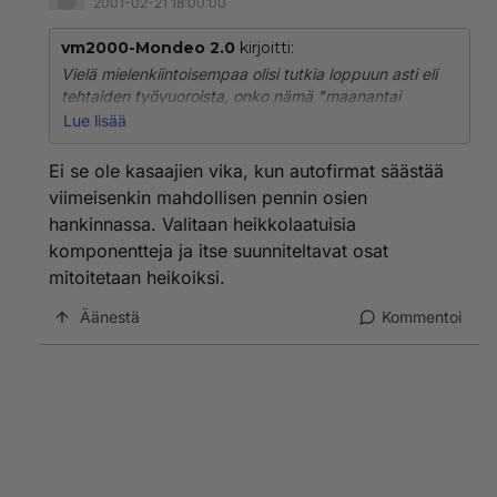
2001-02-21 18:00:00
vm2000-Mondeo 2.0
kirjoitti:
Vielä mielenkiintoisempaa olisi tutkia loppuun asti eli
tehtaiden työvuoroista, onko nämä "maanantai
kappalet" aina esim saman vuoron tai henkilöiden
Lue lisää
tekemiä/kasaamia. Todennäköisesti näin on ja palaute
pitäisi saada myös sinne asti.
Ei se ole kasaajien vika, kun autofirmat säästää
viimeisenkin mahdollisen pennin osien
hankinnassa. Valitaan heikkolaatuisia
komponentteja ja itse suunniteltavat osat
mitoitetaan heikoiksi.
Äänestä
Kommentoi