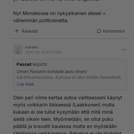
työvälineekseen valinnut.)
Nyt Mondeossa on nykyaikainen diesel =
vähemmän polttoainetta.
Äänestä
Kommentoi
markku
2001-02-21 23:27:00
Passat
kirjoitti:
Oman Passatin kohdalla laatu ilmeni
käyttövarmuutena. Autossa ei ollut mitään ihmeellistä,
mutta kaikki toimi. (TDI Passat) vaihdoin auton TD-
Lue lisää
Mondeoon ja samalla alkoivat ongelmat Auto oli
"testivoittaja" /ei kestotesti voittaja. Otti pannuun kun
Olen pari viime kertaa autoa vaihtaessani käynyt
auto oli aina pajalla ja esim osia ei saannut. Oli 3
myös volkkarin liikkeessä (Laakkonen) mutta
viikkoa pajalla kun ei ollut osia! Soittelin mahantuojat ja
kukaan ei ole tullut kysymään että mitä minä
etc läpi ja ymmärsin ostaneeni Englantilaisen auton
siellä oikein teen. Myönnetään, en ollut puku
jossa ei huolto toimi. Ajan vuosittain noin 60-70000km
ja ymmärrät miksi adrenaali kohosi ylemmäksi kuin
päällä ja kravatti kaulassa mutta en myöskään
Isometsän doping hiihtojen.Vaihdoin Monzan Tojon
rähjäisissa verkkareissa. Palvelua ei ole löytynyt.