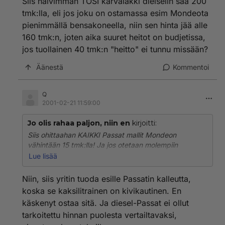
Siis halvimman TOSI karvalakki dielselin saa 200
tmk:lla, eli jos joku on ostamassa esim Mondeota
pienimmällä bensakoneella, niin sen hinta jää alle
160 tmk:n, joten aika suuret heitot on budjetissa,
jos tuollainen 40 tmk:n "heitto" ei tunnu missään?
Äänestä
Kommentoi
Q
2001-02-21 11:59:00
Jo olis rahaa paljon, niin en
kirjoitti:
Siis ohittaahan KAIKKI Passat mallit Mondeon
vähintään 15 tmk:lla! Ja jos otetaan molempiin
samanlaiset varusteet, niin hintaero on aivan valtaisa!
Lue lisää
Ja Voitko sä heittää tuon kommentin suoraan, että
osta turbokone? Joo ja laita vielä 100 tmk:aa lisää, niin
Niin, siis yritin tuoda esille Passatin kalleutta,
saat kunnollisen mersun, ja vielä siihen toiset "pikku"
koska se kaksilitrainen on kivikautinen. En
100 t:a lisää, niin saa jo vieläkin paremman mersun......
käskenyt ostaa sitä. Ja diesel-Passat ei ollut
Siis halvimman TOSI karvalakki dielselin saa 200
tarkoitettu hinnan puolesta vertailtavaksi,
tmk:lla, eli jos joku on ostamassa esim Mondeota