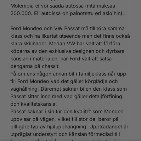
Molempia ei voi saada autossa mitä maksaa
200.000. Eli autoissa on painotettu eri asioihin) :
Ford Mondeo och VW Passat må tillhöra samma
klass och ha likartat utseende men det finns också
klara skillnader. Medan VW har valt att förföra
köparna av den exklusiva designen och dyrbara
känslan i materialen, har Ford valt att satsa
pengarna på chassit.
Få om ens någon annan bil i familjeklass når upp
till Ford Mondeo vad det gäller körglädje och
väghållning. Däremot saknar bilen den klass som
Passat sitter inne med vad gäller detaljförfining
och kvalitetskänsla.
Passat saknar i sin tur den kvalitet som Mondeo
uppvisar på vägen, vilket till stor del beror på
billigare typ av hjulupphängning. Uppträdandet är
utpräglat understyrt och känslan förmedlad till