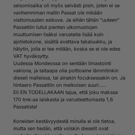
seisomisaika oli myös selvästi pisin, joten ei se
vanhemmman mallin Passat ole mikään
viattomuuden esikuva. Ja eihän tähän "uuteen"
Passattiin tullut pienten ulkomuotojen
muuttumisen lisäksi varusteita lisää kuin
ajotietokone, sisältä avattava takaluukku, ja
hälytin, jolla ei tee mitään, koska se ei ole edes
VAT hyväksytty.
Uudessa Mondeossa on sentään ilmastointi
vakiona, ja taitaapa olla polttoaine lämmitinkin
dieseli malleissa, tai ainakin focuksessakin on. Ja
hintaero Passattiin on melkoisen suuri.....
Eli EN TODELLAKAAN tajua, että joku maksaa
170 tmk:aa laiskasta ja varusteettomasta 1,6
Passatista!
Koneiden kestävyydestä minulla ei ole tietoa,
mutta sen tiedän, että volskin dieselit ovat