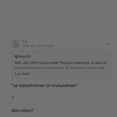
T q
2001-02-22 01:43:00
Q
kirjoitti:
Niin, siis yritin tuoda esille Passatin kalleutta, koska se
kaksilitrainen on kivikautinen. En käskenyt ostaa sitä.
Ja diesel-Passat ei ollut tarkoitettu hinnan puolesta
Lue lisää
vertailtavaksi, ainostaan konetekniikan.
"se kaksilitrainen on kivikautinen"
Summa summarum: Mondeosta saa enemmän rahalle
vastinetta.
?
Ihan mielenkiinnosta, minkä auton sitten ostaisit
Passatin hinnalla?
Niin miten?