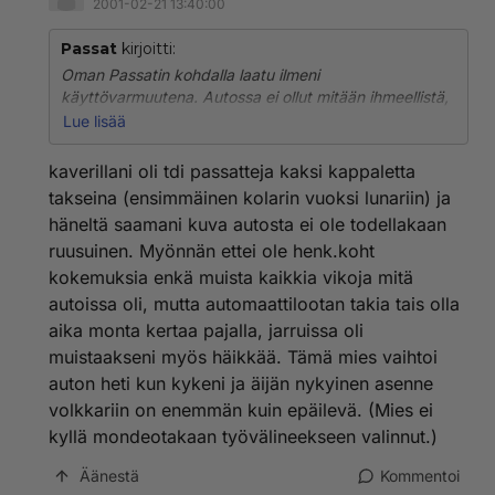
2001-02-21 13:40:00
Passat
kirjoitti:
Oman Passatin kohdalla laatu ilmeni
käyttövarmuutena. Autossa ei ollut mitään ihmeellistä,
mutta kaikki toimi. (TDI Passat) vaihdoin auton TD-
Lue lisää
Mondeoon ja samalla alkoivat ongelmat Auto oli
"testivoittaja" /ei kestotesti voittaja. Otti pannuun kun
kaverillani oli tdi passatteja kaksi kappaletta
auto oli aina pajalla ja esim osia ei saannut. Oli 3
takseina (ensimmäinen kolarin vuoksi lunariin) ja
viikkoa pajalla kun ei ollut osia! Soittelin mahantuojat ja
häneltä saamani kuva autosta ei ole todellakaan
etc läpi ja ymmärsin ostaneeni Englantilaisen auton
ruusuinen. Myönnän ettei ole henk.koht
jossa ei huolto toimi. Ajan vuosittain noin 60-70000km
ja ymmärrät miksi adrenaali kohosi ylemmäksi kuin
kokemuksia enkä muista kaikkia vikoja mitä
Isometsän doping hiihtojen.Vaihdoin Monzan Tojon
autoissa oli, mutta automaattilootan takia tais olla
Anjovikseen ja ko auto on pelannut kuin Passat.
aika monta kertaa pajalla, jarruissa oli
Passatin kohdalla oli probleema , jun olisin hieronut
muistaakseni myös häikkää. Tämä mies vaihtoi
kauppaa, niin olisi pitänyt laittaa 80 000mk väliä 1,5
auton heti kun kykeni ja äijän nykyinen asenne
vuotta vanhan auton kanssa.TDI-Variant.
puheet että arvo säilyy, kannattaa käydä uudestaan ,
volkkariin on enemmän kuin epäilevä. (Mies ei
jos ostat auton Laakkoselta.
kyllä mondeotakaan työvälineekseen valinnut.)
Äänestä
Kommentoi