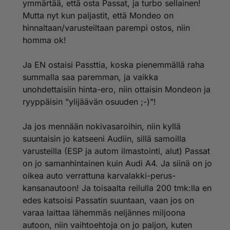
ymmärtää, että osta Passat, ja turbo sellainen!
Mutta nyt kun paljastit, että Mondeo on
Ihan mielenkiinnosta, minkä auton sitten ostaisit
Passatin hinnalla?
hinnaltaan/varusteiltaan parempi ostos, niin
homma ok!
Ja EN ostaisi Passttia, koska pienemmällä raha
summalla saa paremman, ja vaikka
unohdettaisiin hinta-ero, niin ottaisin Mondeon ja
ryyppäisin "ylijäävän osuuden ;-)"!
Ja jos mennään nokivasaroihin, niin kyllä
suuntaisin jo katseeni Audiin, sillä samoilla
varusteilla (ESP ja autom ilmastointi, alut) Passat
on jo samanhintainen kuin Audi A4. Ja siinä on jo
oikea auto verrattuna karvalakki-perus-
kansanautoon! Ja toisaalta reilulla 200 tmk:lla en
edes katsoisi Passatin suuntaan, vaan jos on
varaa laittaa lähemmäs neljännes miljoona
autoon, niin vaihtoehtoja on jo paljon, kuten