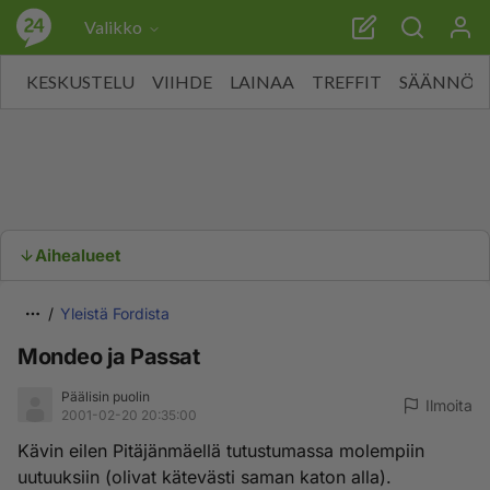
Valikko
KESKUSTELU
VIIHDE
LAINAA
TREFFIT
SÄÄNNÖT
Aihealueet
Yleistä Fordista
Mondeo ja Passat
Päälisin puolin
Ilmoita
2001-02-20 20:35:00
Kävin eilen Pitäjänmäellä tutustumassa molempiin
uutuuksiin (olivat kätevästi saman katon alla).