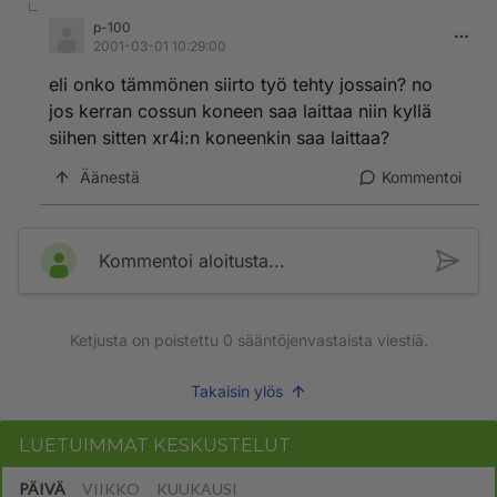
p-100
2001-03-01 10:29:00
eli onko tämmönen siirto työ tehty jossain? no
jos kerran cossun koneen saa laittaa niin kyllä
siihen sitten xr4i:n koneenkin saa laittaa?
Äänestä
Kommentoi
Kommentoi aloitusta...
Ketjusta on poistettu
0
sääntöjenvastaista viestiä.
Takaisin ylös
LUETUIMMAT KESKUSTELUT
PÄIVÄ
VIIKKO
KUUKAUSI