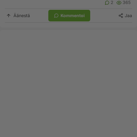
2
365
Äänestä
Kommentoi
Jaa