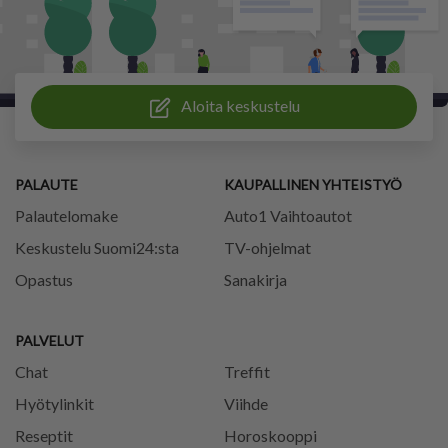
Aloita keskustelu
PALAUTE
KAUPALLINEN YHTEISTYÖ
Palautelomake
Auto1 Vaihtoautot
Keskustelu Suomi24:sta
TV-ohjelmat
Opastus
Sanakirja
PALVELUT
Chat
Treffit
Hyötylinkit
Viihde
Reseptit
Horoskooppi