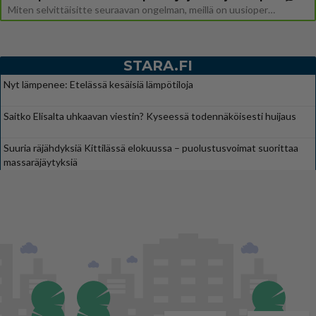
Miten selvittäisitte seuraavan ongelman, meillä on uusioperhe, minulla teini-ikäiset lapset ja puolisolla aikuiset, jotk
STARA.FI
Nyt lämpenee: Etelässä kesäisiä lämpötiloja
Saitko Elisalta uhkaavan viestin? Kyseessä todennäköisesti huijaus
Suuria räjähdyksiä Kittilässä elokuussa – puolustusvoimat suorittaa
massaräjäytyksiä