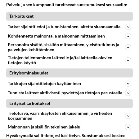
Mikä on ollut
Palvelu ja sen kumppanit tarvitsevat suostumuksesi seuraaviin:
533
Söpöintä välillämme?
06.08.2026 14:44
Ikävä
Tarkoitukset
29
Tykkäätköhän vielä minusta?
Tarkat sijaintitiedot ja tunnistaminen laitetta skannaamalla
508
Yhtä paljon, kuin minä sinusta? Haaveissa ollaan kahdestaan, rauhassa ja lähennytään fyysisesti ja tutustutaan syvemmin
Kohdennettu mainonta ja mainonnan mittaaminen
06.08.2026 07:42
Ikävä
Personoitu sisältö, sisällön mittaaminen, yleisötutkimus ja
palvelujen kehittäminen
37
Olet ihana
490
Muru, sä oot ihana. Tunsitko sen sähkön meidän välillä kun oltiin ihan låhekkäin? 👩‍❤️‍👩❤️😼😘
Tietojen tallentaminen laitteelle ja/tai laitteella olevien
tietojen käyttö
05.08.2026 21:15
Ikävä
Erityisominaisuudet
29
Hyvännäköinen pakkaus
448
Olet hyvännäköinen pakkaus nainen.
Tarkkojen sijaintitietojen käyttäminen
06.08.2026 13:03
Ikävä
Tunnista laitteet aktiivisesti pyydettyjen tietojen perusteella
152
Vihervasemmistofeministinaisasianaiset
Erityiset tarkoitukset
448
Tulevat tänne palstalle haukkumaan miehiä ja naljailemaan miehelle, kehuvat olevansa heitä parempia. Itse asuvat MIEHE
Tietoturva, väärinkäytösten ehkäiseminen ja virheiden
06.08.2026 12:01
Sinkut
korjaaminen
Mainonnan ja sisällön tekninen jakelu
Osallistu keskusteluun
Hyväksymällä sallit tietojesi käsittelyn. Suostumuksesi koskee
Muistatko Mikkelin panttivankidraaman?
45