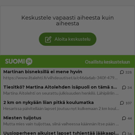
Keskustele vapaasti aiheesta kuin
aiheesta
Aloita keskustelu
Osallistu keskusteluun
Martinan bisneksillä ei mene hyvin
328
https://www.iltalehti.fi/viihdeuutiset/a/c46da6ab-340f-4790-aaa7-0865eed2336 Yrityksen konkurssihakemus on tullut kärä
Tiesitkö? Martina Aitolehden isäpuoli on tämä suosittu laulaja
34
Martina Aitolehti on seurattu julkisuuden henkilö. Lähipiiriin mahtuu muitakin tunnettuja henkilöitä. Tiesitkö, että Ma
2 km on nykyään liian pitkä koulumatka
107
Hesarissa päivitellään lapset joutuu nyt kulkemaan 2 km kouluun jösses. Ruostefillarilla tuo matka menee vaikka miten äk
Miesten tuijotus
44
Mutta mies vain tuijottaa, siinä vaiheessa käännän itse pään pois. Mikä juttu? Yleensä jos joku tuijottaa tai katsoo, hä
Uusioperheen aikuiset lapset tyhjentää jääkaapin käydessään
56