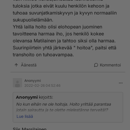
tuloksia jotka eivät kuulu henkilön kehoon ja
tuhoaa suvunjatkamiskyvyn ja kyvyn normaaliin
sukupuolielämään.
Yhtä lailla hoito olisi elohopean juominen
tavoitteena harmaa iho, jos henkilö kokee
olevansa Matilainen ja tahtoo siksi olla harmaa.
Suurinpiirtein yhtä järkevää " hoitoa", paitsi että
transhoito on tuhoavampaa.
Äänestä
Kommentoi
Anonyymi
2022-02-26 04:52:46
Anonyymi
kirjoitti:
No kun eihän ne ole hoitoja. Hoito yrittää parantaa
jotain sairautta ja te olette mielestänne terveitä!?
Myöskään ne eivät muuta sukupuoltanne yhtään
Lue lisää
prosenttia,ei voi kutsua hoidoksi toimintaa joka vain
rikkoo kehoa,aiheuttaa luonnottomia tuloksia jotka
Siis Marsilainen