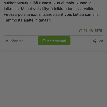
sukkahousutkin jää rumasti kun ei mahu kunnolla
jalkoihin. Munat vois käydä leikkauttamassa vaikka
virossa pois ja isot siltsaridaisarit vois laittaa samalla.
Tämmöstä ajattelin tänään
71
4575
Äänestä
Kommentoi
Jaa