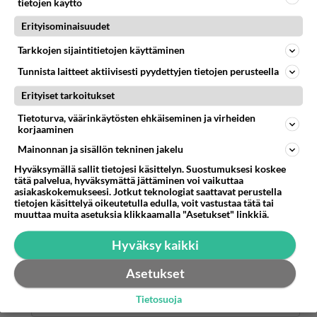
tietojen käyttö
Anonyymi
kirjoitti:
Erityisominaisuudet
En usko että käyt kyllä voit haaveilla fantasioida ei
naisten saunoja ole eli käy vaan
Tarkkojen sijaintitietojen käyttäminen
homosauna Voguessa siellä on muitakin "tyttöjä"
Tunnista laitteet aktiivisesti pyydettyjen tietojen perusteella
Erityiset tarkoitukset
Onhan uimahalleissa ja taloyhtiöissä
naistensaunoja kyllä, mutta tuo kyseinen
Tietoturva, väärinkäytösten ehkäiseminen ja virheiden
korjaaminen
kirjoittaja on provo, joka kirjoittelee päivittäin
fantasioitaan.
Mainonnan ja sisällön tekninen jakelu
Hyväksymällä sallit tietojesi käsittelyn. Suostumuksesi koskee
Äänestä
Kommentoi
tätä palvelua, hyväksymättä jättäminen voi vaikuttaa
asiakaskokemukseesi. Jotkut teknologiat saattavat perustella
tietojen käsittelyä oikeutetulla edulla, voit vastustaa tätä tai
Anonyymi
muuttaa muita asetuksia klikkaamalla "Asetukset" linkkiä.
2021-12-09 14:25:23
Hyväksy kaikki
Anonyymi
kirjoitti:
Onhan uimahalleissa ja taloyhtiöissä naistensaunoja
Asetukset
kyllä, mutta tuo kyseinen kirjoittaja on provo, joka
kirjoittelee päivittäin fantasioitaan.
Tietosuoja