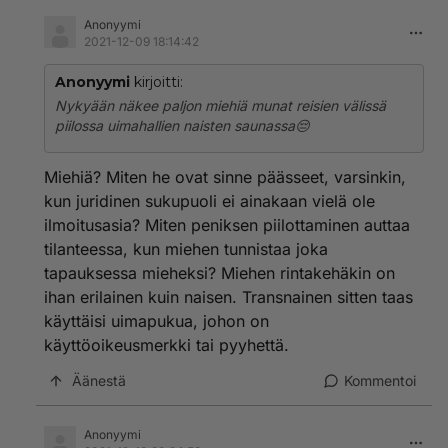
Anonyymi
2021-12-09 18:14:42
Anonyymi
kirjoitti:
Nykyään näkee paljon miehiä munat reisien välissä
piilossa uimahallien naisten saunassa😔
Miehiä? Miten he ovat sinne päässeet, varsinkin,
kun juridinen sukupuoli ei ainakaan vielä ole
ilmoitusasia? Miten peniksen piilottaminen auttaa
tilanteessa, kun miehen tunnistaa joka
tapauksessa mieheksi? Miehen rintakehäkin on
ihan erilainen kuin naisen. Transnainen sitten taas
käyttäisi uimapukua, johon on
käyttöoikeusmerkki tai pyyhettä.
Äänestä
Kommentoi
Anonyymi