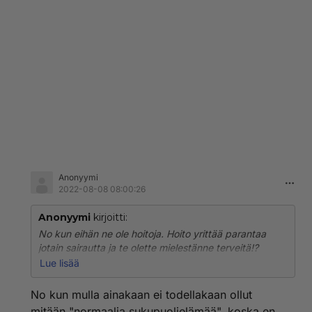
Anonyymi
2022-08-08 08:00:26
Anonyymi
kirjoitti:
No kun eihän ne ole hoitoja. Hoito yrittää parantaa
jotain sairautta ja te olette mielestänne terveitä!?
Myöskään ne eivät muuta sukupuoltanne yhtään
Lue lisää
prosenttia,ei voi kutsua hoidoksi toimintaa joka vain
rikkoo kehoa,aiheuttaa luonnottomia tuloksia jotka
No kun mulla ainakaan ei todellakaan ollut
eivät kuulu henkilön kehoon ja tuhoaa
mitään "normaalia sukupuolielämää", koska en