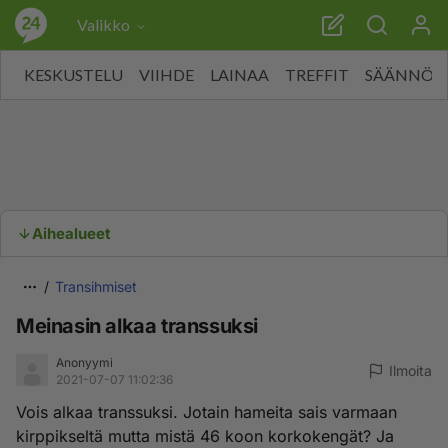
Valikko
KESKUSTELU
VIIHDE
LAINAA
TREFFIT
SÄÄNNÖT
Aihealueet
Transihmiset
Meinasin alkaa transsuksi
Anonyymi
Ilmoita
2021-07-07 11:02:36
Vois alkaa transsuksi. Jotain hameita sais varmaan
kirppikseltä mutta mistä 46 koon korkokengät? Ja