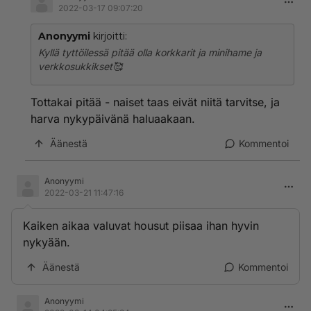
2022-03-17 09:07:20
Anonyymi
kirjoitti:
Kyllä tyttöilessä pitää olla korkkarit ja minihame ja
verkkosukkikset🥰
Tottakai pitää - naiset taas eivät niitä tarvitse, ja
harva nykypäivänä haluaakaan.
Äänestä
Kommentoi
Anonyymi
2022-03-21 11:47:16
Kaiken aikaa valuvat housut piisaa ihan hyvin
nykyään.
Äänestä
Kommentoi
Anonyymi