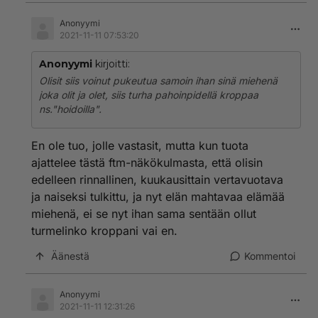
Anonyymi
2021-11-11 07:53:20
Anonyymi
kirjoitti:
Olisit siis voinut pukeutua samoin ihan sinä miehenä
joka olit ja olet, siis turha pahoinpidellä kroppaa
ns."hoidoilla".
En ole tuo, jolle vastasit, mutta kun tuota
ajattelee tästä ftm-näkökulmasta, että olisin
edelleen rinnallinen, kuukausittain vertavuotava
ja naiseksi tulkittu, ja nyt elän mahtavaa elämää
miehenä, ei se nyt ihan sama sentään ollut
turmelinko kroppani vai en.
Äänestä
Kommentoi
Anonyymi
2021-11-11 12:31:26