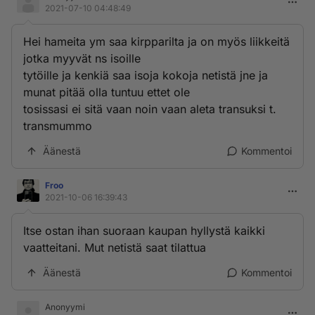
transhoito on tuhoavampaa.
2021-07-10 04:48:49
Hei hameita ym saa kirpparilta ja on myös liikkeitä
jotka myyvät ns isoille
tytöille ja kenkiä saa isoja kokoja netistä jne ja
munat pitää olla tuntuu ettet ole
tosissasi ei sitä vaan noin vaan aleta transuksi t.
transmummo
Äänestä
Kommentoi
Froo
2021-10-06 16:39:43
Itse ostan ihan suoraan kaupan hyllystä kaikki
vaatteitani. Mut netistä saat tilattua
Äänestä
Kommentoi
Anonyymi