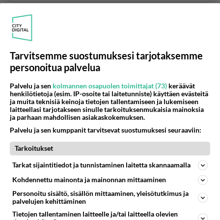
Anonyymi
2021-11-23 12:41:09
Ei saunassa toisten alapäitä katsella, mutta
miehen rintakehäsi ja naamaasi saattavat
Tarvitsemme suostumuksesi tarjotaksemme
herättää huomiota.
personoitua palvelua
Äänestä
Kommentoi
Palvelu ja sen
kolmannen osapuolen toimittajat (73)
keräävät
henkilötietoja (esim. IP-osoite tai laitetunniste) käyttäen evästeitä
ja muita teknisiä keinoja tietojen tallentamiseen ja lukemiseen
laitteellasi tarjotakseen sinulle tarkoituksenmukaisia mainoksia
Anonyymi
ja parhaan mahdollisen asiakaskokemuksen.
2021-11-24 07:37:11
Palvelu ja sen kumppanit tarvitsevat suostumuksesi seuraaviin:
En usko että käyt kyllä voit haaveilla fantasioida
ei naisten saunoja ole eli käy vaan
Tarkoitukset
homosauna Voguessa siellä on muitakin "tyttöjä"
Tarkat sijaintitiedot ja tunnistaminen laitetta skannaamalla
Äänestä
Kommentoi
Kohdennettu mainonta ja mainonnan mittaaminen
Personoitu sisältö, sisällön mittaaminen, yleisötutkimus ja
palvelujen kehittäminen
Anonyymi
2021-11-24 07:39:15
Tietojen tallentaminen laitteelle ja/tai laitteella olevien