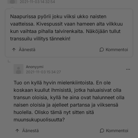
2021-11-03 14:32:54
Naapurissa pyörii joku viiksi ukko naisten
vaatteissa. Kivespussit vaan hameen alta vilkkuu
kun vaihtaa pihalla talvirenkaita. Näköjään tullut
transsuilu villitys tännekin!
Äänestä
Kommentoi
Anonyymi
2021-11-03 15:34:27
Tuo on kyllä hyvin mielenkiintoista. En ole
koskaan kuullut ihmisistä, jotka haluaisivat olla
transun oloisia, kyllä he aina ovat halunneet olla
naisen oloisia ja ajelleet partansa ja viiksensä
huolella. Olisko tämä nyt sitten sitä
muunsukupuolisuutta?
Äänestä
Kommentoi