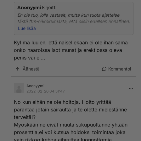
Anonyymi
kirjoitti:
En ole tuo, jolle vastasit, mutta kun tuota ajattelee
tästä ftm-näkökulmasta, että olisin edelleen rinnallinen,
kuukausittain vertavuotava ja naiseksi tulkittu, ja nyt
Lue lisää
elän mahtavaa elämää miehenä, ei se nyt ihan sama
sentään ollut turmelinko kroppani vai en.
Kyl mä luulen, että naisellekaan ei ole ihan sama
onko haaroissa isot munat ja erektiossa oleva
penis vai ei...
Äänestä
Kommentoi
Anonyymi
2022-02-26 04:51:47
No kun eihän ne ole hoitoja. Hoito yrittää
parantaa jotain sairautta ja te olette mielestänne
terveitä!?
Myöskään ne eivät muuta sukupuoltanne yhtään
prosenttia,ei voi kutsua hoidoksi toimintaa joka
vain rikkoo kehoa,aiheuttaa luonnottomia