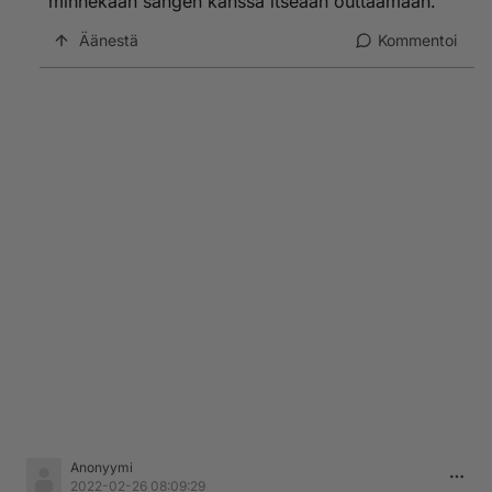
minnekään sängen kanssa itseään outtaamaan.
Äänestä
Kommentoi
Anonyymi
2022-02-26 08:09:29