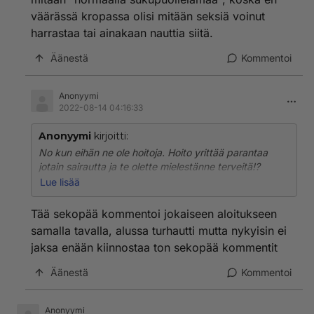
suvunjatkamiskyvyn ja kyvyn normaaliin
väärässä kropassa olisi mitään seksiä voinut
sukupuolielämään.
harrastaa tai ainakaan nauttia siitä.
Yhtä lailla hoito olisi elohopean juominen tavoitteena
harmaa iho, jos henkilö kokee olevansa Matilainen ja
Äänestä
Kommentoi
tahtoo siksi olla harmaa.
Suurinpiirtein yhtä järkevää " hoitoa", paitsi että
transhoito on tuhoavampaa.
Anonyymi
2022-08-14 04:16:33
Anonyymi
kirjoitti:
No kun eihän ne ole hoitoja. Hoito yrittää parantaa
jotain sairautta ja te olette mielestänne terveitä!?
Myöskään ne eivät muuta sukupuoltanne yhtään
Lue lisää
prosenttia,ei voi kutsua hoidoksi toimintaa joka vain
rikkoo kehoa,aiheuttaa luonnottomia tuloksia jotka
Tää sekopää kommentoi jokaiseen aloitukseen
eivät kuulu henkilön kehoon ja tuhoaa
samalla tavalla, alussa turhautti mutta nykyisin ei
suvunjatkamiskyvyn ja kyvyn normaaliin
jaksa enään kiinnostaa ton sekopää kommentit
sukupuolielämään.
Yhtä lailla hoito olisi elohopean juominen tavoitteena
Äänestä
Kommentoi
harmaa iho, jos henkilö kokee olevansa Matilainen ja
tahtoo siksi olla harmaa.
Suurinpiirtein yhtä järkevää " hoitoa", paitsi että
Anonyymi