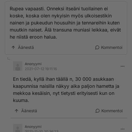
Rupea vapaasti. Onneksi itseäni tuollainen ei
koske, koska olen nykyisin myös ulkoisestikin
nainen ja pukeudun housuihin ja tennareihin kuten
muutkin naiset. Älä transuna muniasi leikkaa, eivät
he niistä eroon halua.
Äänestä
Kommentoi
Anonyymi
2021-07-12 19:11:16
En tiedä, kyllä ihan täällä n, 30 000 asukkaan
kaapunnisa naisilla näkyy aika paljon hametta ja
mekkoa kesäisin, nyt tietysti erityisesti kun on
kuuma.
Äänestä
Kommentoi
Anonyymi
2021-11-10 20:36:23