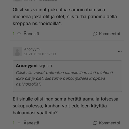
Olisit siis voinut pukeutua samoin ihan sinä
miehenä joka olit ja olet, siis turha pahoinpidellä
kroppaa ns."hoidoilla".
1
Äänestä
Kommentoi
Anonyymi
2021-11-11 05:17:03
Anonyymi
kirjoitti:
Olisit siis voinut pukeutua samoin ihan sinä miehenä
joka olit ja olet, siis turha pahoinpidellä kroppaa
ns."hoidoilla".
Eli sinulle olisi ihan sama herätä aamulla toisessa
sukupuolessa, kunhan voit edelleen käyttää
haluamiasi vaatteita?
1
Äänestä
Kommentoi