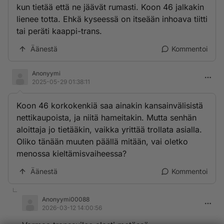
kun tietää että ne jäävät rumasti. Koon 46 jalkakin
lienee totta. Ehkä kyseessä on itseään inhoava tiitti
tai peräti kaappi-trans.
Äänestä
Kommentoi
Anonyymi
2025-05-29 01:38:11
Koon 46 korkokenkiä saa ainakin kansainvälisistä
nettikaupoista, ja niitä hameitakin. Mutta senhän
aloittaja jo tietääkin, vaikka yrittää trollata asialla.
Oliko tänään muuten päällä mitään, vai oletko
menossa kieltämisvaiheessa?
Äänestä
Kommentoi
Anonyymi00088
2026-03-12 14:00:56