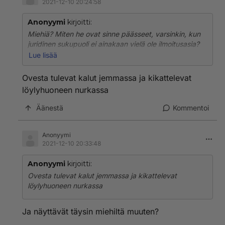
2021-12-10 20:24:58
Anonyymi
kirjoitti:
Miehiä? Miten he ovat sinne päässeet, varsinkin, kun
juridinen sukupuoli ei ainakaan vielä ole ilmoitusasia?
Miten peniksen piilottaminen auttaa tilanteessa, kun
Lue lisää
miehen tunnistaa joka tapauksessa mieheksi? Miehen
rintakehäkin on ihan erilainen kuin naisen. Transnainen
Ovesta tulevat kalut jemmassa ja kikattelevat
sitten taas käyttäisi uimapukua, johon on
löylyhuoneen nurkassa
käyttöoikeusmerkki tai pyyhettä.
Äänestä
Kommentoi
Anonyymi
2021-12-10 20:33:48
Anonyymi
kirjoitti:
Ovesta tulevat kalut jemmassa ja kikattelevat
löylyhuoneen nurkassa
Ja näyttävät täysin miehiltä muuten?