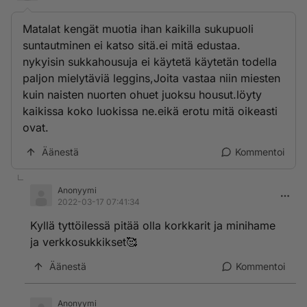
Matalat kengät muotia ihan kaikilla sukupuoli
suntautminen ei katso sitä.ei mitä edustaa.
nykyisin sukkahousuja ei käytetä käytetän todella
paljon mielytäviä leggins,Joita vastaa niin miesten
kuin naisten nuorten ohuet juoksu housut.löyty
kaikissa koko luokissa ne.eikä erotu mitä oikeasti
ovat.
Äänestä
Kommentoi
Anonyymi
2022-03-17 07:41:34
Kyllä tyttöilessä pitää olla korkkarit ja minihame
ja verkkosukkikset🥰
Äänestä
Kommentoi
Anonyymi