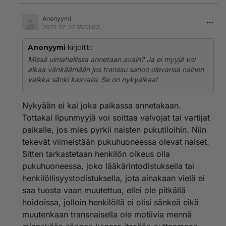
Anonyymi
2021-12-27 18:13:03
Anonyymi
kirjoitti:
Missä uimahallissa annetaan avain? Ja ei myyjä voi
alkaa vänkäämään jos transsu sanoo olevansa nainen
vaikka sänki kasvaisi. Se on nykyaikaa!
Nykyään ei kai joka paikassa annetakaan.
Tottakai lipunmyyjä voi soittaa valvojat tai vartijat
paikalle, jos mies pyrkii naisten pukutiloihin. Niin
tekevät viimeistään pukuhuoneessa olevat naiset.
Sitten tarkastetaan henkilön oikeus olla
pukuhuoneessa, joko lääkärintodistuksella tai
henkilöllisyystodistuksella, jota ainakaan vielä ei
saa tuosta vaan muutettua, ellei ole pitkällä
hoidoissa, jolloin henkilöllä ei olisi sänkeä eikä
muutenkaan transnaisella ole motiivia mennä