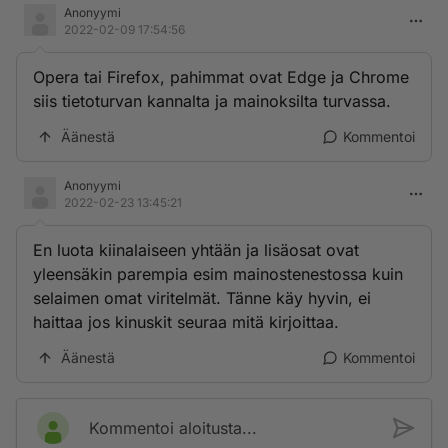
Anonyymi
2022-02-09 17:54:56
Opera tai Firefox, pahimmat ovat Edge ja Chrome
siis tietoturvan kannalta ja mainoksilta turvassa.
Äänestä
Kommentoi
Anonyymi
2022-02-23 13:45:21
En luota kiinalaiseen yhtään ja lisäosat ovat
yleensäkin parempia esim mainostenestossa kuin
selaimen omat viritelmät. Tänne käy hyvin, ei
haittaa jos kinuskit seuraa mitä kirjoittaa.
Äänestä
Kommentoi
Kommentoi aloitusta...