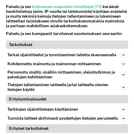
Palvelu ja sen
kolmannen osapuolen toimittajat (73)
keräävät
29
Tiesitkö? Martina Aitolehden isäpuoli on tämä suosittu laulaja
henkilötietoja (esim. IP-osoite tai laitetunniste) käyttäen evästeitä
1011
Martina Aitolehti on seurattu julkisuuden henkilö. Lähipiiriin mahtuu muitakin tunnettuja henkilöitä. Tiesitkö, että Ma
ja muita teknisiä keinoja tietojen tallentamiseen ja lukemiseen
05.08.2026 07:23
Kotimaiset julkkisjuorut
laitteellasi tarjotakseen sinulle tarkoituksenmukaisia mainoksia
ja parhaan mahdollisen asiakaskokemuksen.
58
Mikä sinua ja kaivattuasi
Palvelu ja sen kumppanit tarvitsevat suostumuksesi seuraaviin:
926
Yhdistää??????
Tarkoitukset
04.08.2026 18:50
Ikävä
Tarkat sijaintitiedot ja tunnistaminen laitetta skannaamalla
66
Mitä uskot hänen ajattelevan sinusta?
906
😇
Kohdennettu mainonta ja mainonnan mittaaminen
04.08.2026 18:30
Ikävä
Personoitu sisältö, sisällön mittaaminen, yleisötutkimus ja
palvelujen kehittäminen
47
Sinulle mies
Tietojen tallentaminen laitteelle ja/tai laitteella olevien
890
Kohtaamme jälleen kun on oikea aika. Sitä ei voi mikään eikä kukaan estää <3 <3
tietojen käyttö
04.08.2026 15:01
Ikävä
Erityisominaisuudet
63
Mitä töitä kaivattusi on tehnyt?
Tarkkojen sijaintitietojen käyttäminen
840
😅
Tunnista laitteet aktiivisesti pyydettyjen tietojen perusteella
05.08.2026 13:25
Ikävä
Erityiset tarkoitukset
75
Miia Heikkinen avautui !