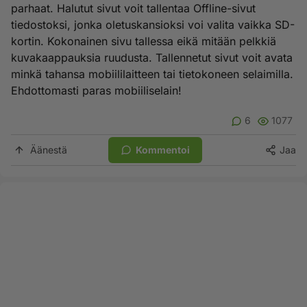
parhaat. Halutut sivut voit tallentaa Offline-sivut
tiedostoksi, jonka oletuskansioksi voi valita vaikka SD-
kortin. Kokonainen sivu tallessa eikä mitään pelkkiä
kuvakaappauksia ruudusta. Tallennetut sivut voit avata
minkä tahansa mobiililaitteen tai tietokoneen selaimilla.
Ehdottomasti paras mobiiliselain!
6
1077
Äänestä
Kommentoi
Jaa