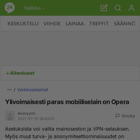
Valikko
KESKUSTELU
VIIHDE
LAINAA
TREFFIT
SÄÄNNÖT
Aihealueet
Verkkoselaimet
Ylivoimaisesti paras mobiiliselain on Opera
Anonyymi
Ilmoita
2021-07-10 18:43:00
Asetuksista voi valita mainoseston ja VPN-selauksen.
Myös muut turva- ja anonymiteettiominaisuudet on