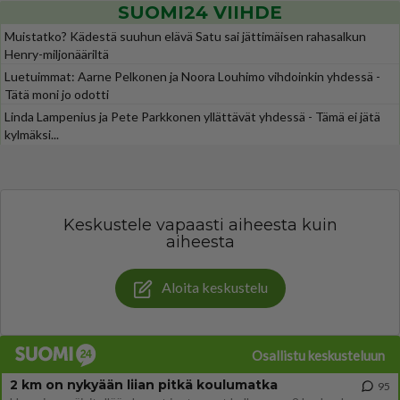
SUOMI24 VIIHDE
Muistatko? Kädestä suuhun elävä Satu sai jättimäisen rahasalkun
Henry-miljonääriltä
Luetuimmat: Aarne Pelkonen ja Noora Louhimo vihdoinkin yhdessä -
Tätä moni jo odotti
Linda Lampenius ja Pete Parkkonen yllättävät yhdessä - Tämä ei jätä
kylmäksi...
Keskustele vapaasti aiheesta kuin
aiheesta
Aloita keskustelu
Osallistu keskusteluun
2 km on nykyään liian pitkä koulumatka
95