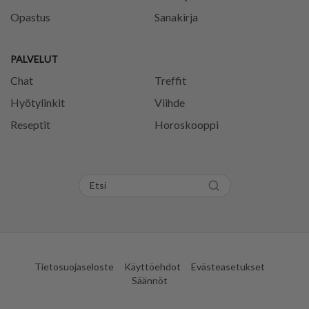
Opastus
Sanakirja
PALVELUT
Chat
Treffit
Hyötylinkit
Viihde
Reseptit
Horoskooppi
Tietosuojaseloste
Käyttöehdot
Evästeasetukset
Säännöt