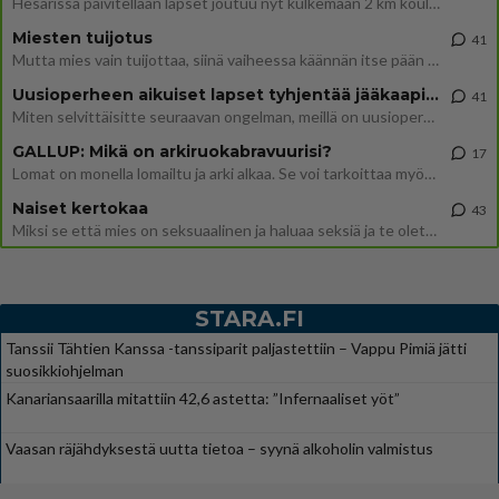
Hesarissa päivitellään lapset joutuu nyt kulkemaan 2 km kouluun jösses. Ruostefillarilla tuo matka menee vaikka miten äk
Miesten tuijotus
41
Mutta mies vain tuijottaa, siinä vaiheessa käännän itse pään pois. Mikä juttu? Yleensä jos joku tuijottaa tai katsoo, hä
Uusioperheen aikuiset lapset tyhjentää jääkaapin käydessään
41
Miten selvittäisitte seuraavan ongelman, meillä on uusioperhe, minulla teini-ikäiset lapset ja puolisolla aikuiset, jotk
GALLUP: Mikä on arkiruokabravuurisi?
17
Lomat on monella lomailtu ja arki alkaa. Se voi tarkoittaa myös sitä, että grillailut on grillattu ja palataan arjen ruo
Naiset kertokaa
43
Miksi se että mies on seksuaalinen ja haluaa seksiä ja te olette hänen mielestänne haluttava on vastenmielistä? Mikä sii
STARA.FI
Tanssii Tähtien Kanssa -tanssiparit paljastettiin – Vappu Pimiä jätti
suosikkiohjelman
Kanariansaarilla mitattiin 42,6 astetta: ”Infernaaliset yöt”
Vaasan räjähdyksestä uutta tietoa – syynä alkoholin valmistus