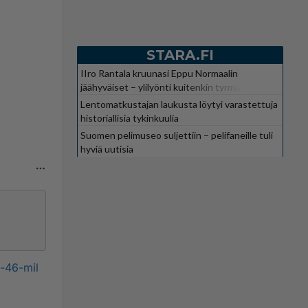
STARA.FI
IIro Rantala kruunasi Eppu Normaalin
jäähyväiset – ylilyönti kuitenkin tyrmistytti
Lentomatkustajan laukusta löytyi varastettuja
historiallisia tykinkuulia
Suomen pelimuseo suljettiin – pelifaneille tuli
hyviä uutisia
x-46-mil