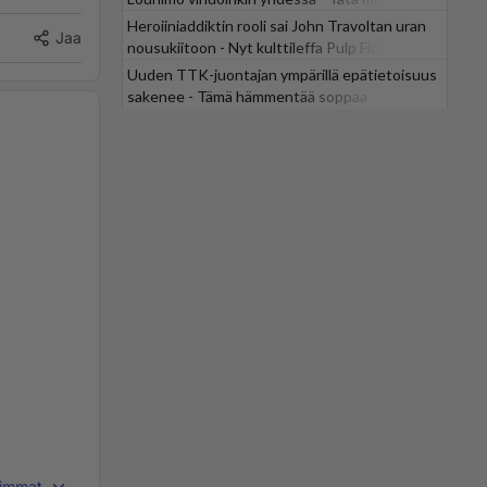
odotti
Heroiiniaddiktin rooli sai John Travoltan uran
Jaa
nousukiitoon - Nyt kulttileffa Pulp Fiction
tv:stä
Uuden TTK-juontajan ympärillä epätietoisuus
sakenee - Tämä hämmentää soppaa
immat