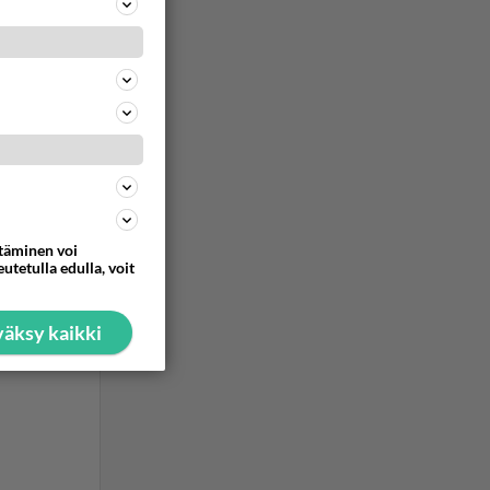
ommentoi
ttäminen voi
utetulla edulla, voit
äksy kaikki