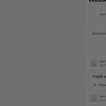
Vastau
Anon
Ano
2021
Pistää s
Ään
Ano
2021