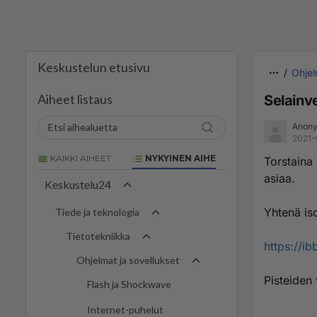
Keskustelun etusivu
Ohjel
Aiheet listaus
Selainve
Anon
2021-
KAIKKI AIHEET
NYKYINEN AIHE
Torstaina
asiaa.
Keskustelu24
Yhtenä i
Tiede ja teknologia
Tietotekniikka
https://
Ohjelmat ja sovellukset
Pisteiden
Flash ja Shockwave
Internet-puhelut