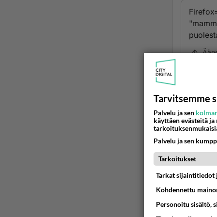
Firefox
"mammut
puolest
Ään
2
Tarvitsemme s
"mammu
Palvelu ja sen
kolman
"Ei va
käyttäen evästeitä ja
jotain.
tarkoituksenmukaisi
Palvelu ja sen kumpp
Ää
Tarkoitukset
Tarkat sijaintitiedo
2
Kohdennettu mainon
Millis
Personoitu sisältö, 
Mitä a