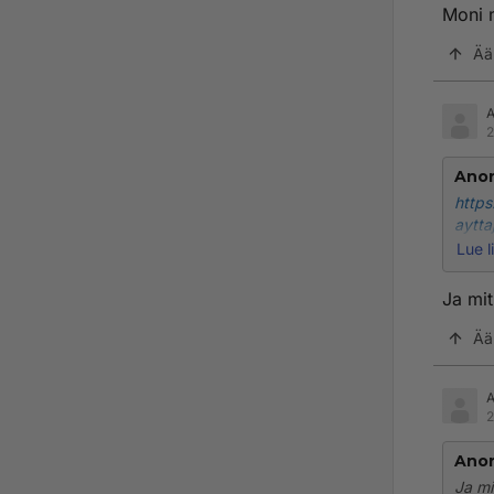
Moni 
Ää
2
Ano
https
aytt
Lue l
Moni 
Ja mi
Ää
2
Ano
Ja mi