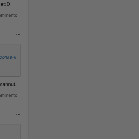
det:D
ommentoi
joonaa-k
mannut.
ommentoi