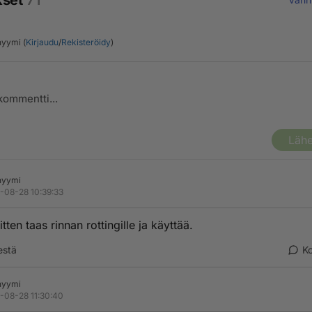
kset
71
yymi (
Kirjaudu
/
Rekisteröidy
)
Lähe
nyymi
-08-28 10:39:33
itten taas rinnan rottingille ja käyttää.
estä
K
nyymi
-08-28 11:30:40