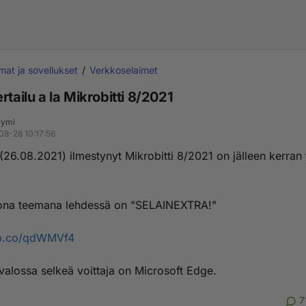
mat ja sovellukset
Verkkoselaimet
rtailu a la Mikrobitti 8/2021
yymi
08-28 10:17:56
 (26.08.2021) ilmestynyt Mikrobitti 8/2021 on jälleen kerran
sona teemana lehdessä on "SELAINEXTRA!"
ibb.co/qdWMVf4
 valossa selkeä voittaja on Microsoft Edge.
7