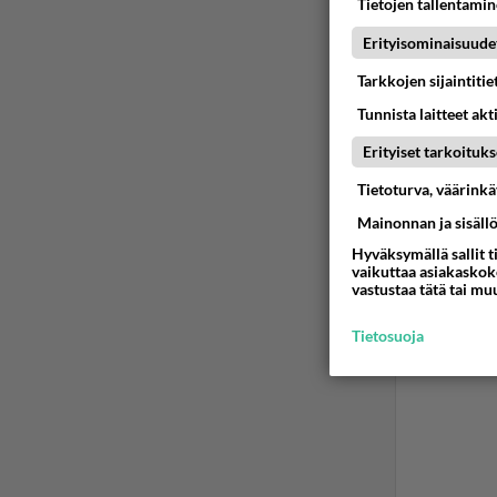
Tietojen tallentamine
Ää
Erityisominaisuude
Tarkkojen sijaintiti
Tunnista laitteet akt
Erityiset tarkoituks
Tietoturva, väärink
Mainonnan ja sisäll
Hyväksymällä sallit t
vaikuttaa asiakaskoke
vastustaa tätä tai mu
Tietosuoja