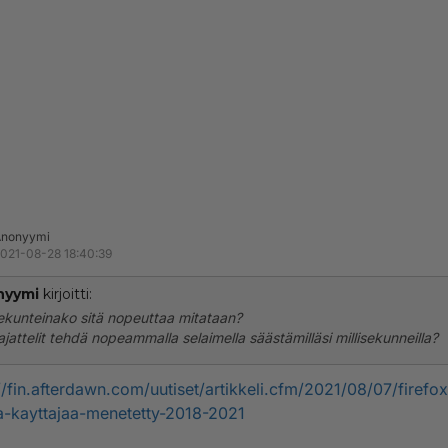
Anonyymi
021-08-28 18:40:39
nyymi
kirjoitti:
sekunteinako sitä nopeuttaa mitataan?
ajattelit tehdä nopeammalla selaimella säästämilläsi millisekunneilla?
//fin.afterdawn.com/uutiset/artikkeli.cfm/2021/08/07/firefo
a-kayttajaa-menetetty-2018-2021