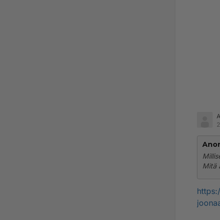
2
Ano
Milli
Mitä 
https:
joona