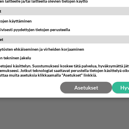
n laitteelle ja/tai laitteella olevien tietojen käyttö
nestä
K
t
etojen käyttäminen
iivisesti pyydettyjen tietojen perusteella
et
äytösten ehkäiseminen ja virheiden korjaaminen
ön tekninen jakelu
ietojesi käsittelyn. Suostumuksesi koskee tätä palvelua, hyväksymättä jä
mukseesi. Jotkut teknologiat saattavat perustella tietojen käsittelyä oike
uttaa muita asetuksia klikkaamalla "Asetukset" linkkiä.
Asetukset
Hyv