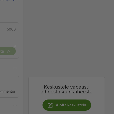
5000
tä
Keskustele vapaasti
ommentoi
aiheesta kuin aiheesta
Aloita keskustelu