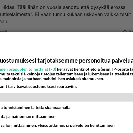
=Hidas. Täällähän on vuosia sanottu että pysykää erossa
tiselaimesta". Ei vaan tunnu kukaan uskovan vaikka testit
aan..
estä
K
Anonyymi
021-08-28 12:04:15
uostumuksesi tarjotaksemme personoitua palvelu
ttiselaimesta" on noita vapusjuttuja.
nen osapuolen toimittajat (73)
keräävät henkilötietoja (esim. IP-osoite ta
an tunnu kukaan uskovan" lukisit joskus uutisia niin tietäisit
 muita teknisiä keinoja tietojen tallentamiseen ja lukemiseen laitteellasi t
a mainoksia ja parhaan mahdollisen asiakaskokemuksen.
anit tarvitsevat suostumuksesi seuraaviin:
nestä
K
Anonyymi
t ja tunnistaminen laitetta skannaamalla
021-08-28 18:00:48
ta ja mainonnan mittaaminen
ekunteinako sitä nopeuttaa mitataan?
sisällön mittaaminen, yleisötutkimus ja palvelujen kehittäminen
jattelit tehdä nopeammalla selaimella säästämilläsi milliseku