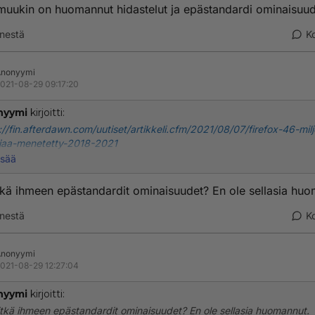
muukin on huomannut hidastelut ja epästandardi ominaisuu
nestä
K
Anonyymi
021-08-29 09:17:20
nyymi
kirjoitti:
://fin.afterdawn.com/uutiset/artikkeli.cfm/2021/08/07/firefox-46-mil
ajaa-menetetty-2018-2021
isää
muukin on huomannut hidastelut ja epästandardi ominaisuudet:D
tkä ihmeen epästandardit ominaisuudet? En ole sellasia huo
nestä
K
Anonyymi
021-08-29 12:27:04
nyymi
kirjoitti:
tkä ihmeen epästandardit ominaisuudet? En ole sellasia huomannut.