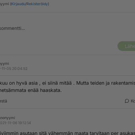
yymi (
Kirjaudu
/
Rekisteröidy
)
Lähe
nyymi
-11-05 20:04:52
uu on hyvä asia , ei siinä mitää . Mutta teiden ja rakentamis
metsämmata enää haaskata.
estä
K
Anonyymi
021-11-06 19:12:14
iiviimmin asutaan sitä vähemmän maata tarvitaan per asukas