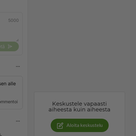
5000
tä
en alle
ommentoi
Keskustele vapaasti
aiheesta kuin aiheesta
Aloita keskustelu
.