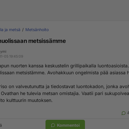
la ja metsä
Metsänhoito
huolissaan metsissämme
yymi
11-05 19:45:09
pun nuorten kanssa keskustelin grillipaikalla luontoasioista.
lissaan metsistämme. Avohakkuun ongelmista pää asiassa h
iso on valveutunutta ja tiedostavat luontokadon, jonka av
 Ovathan he tulevia metsan omistajia. Vaatii pari sukupolve
to kulttuurin muutoksen.
ä
Kommentoi