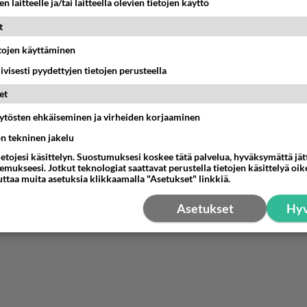
n laitteelle ja/tai laitteella olevien tietojen käyttö
Anonyymi
t
021-11-06 19:14:27
etojen käyttäminen
kilaiset omistavat n. neljänneksen Suomen metsistä ja osu
iivisesti pyydettyjen tietojen perusteella
e koko ajan.
et
sien omistamista pidä maalaisille jättää. Kuten ei mitään m
äytösten ehkäiseminen ja virheiden korjaaminen
ä tehtävää.
ön tekninen jakelu
nestä
K
ietojesi käsittelyn. Suostumuksesi koskee tätä palvelua, hyväksymättä jä
mukseesi. Jotkut teknologiat saattavat perustella tietojen käsittelyä oike
uttaa muita asetuksia klikkaamalla "Asetukset" linkkiä.
Asetukset
Hyv