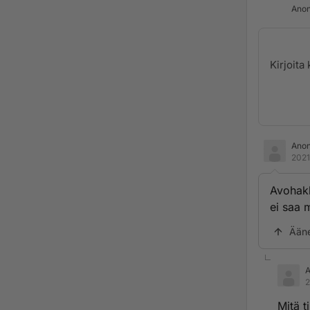
Anon
Ano
2021
Avohakk
ei saa 
Ään
2
Mitä t