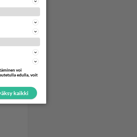
us
uutakaan
ommentoi
ttäminen voi
utetulla edulla, voit
äksy kaikki