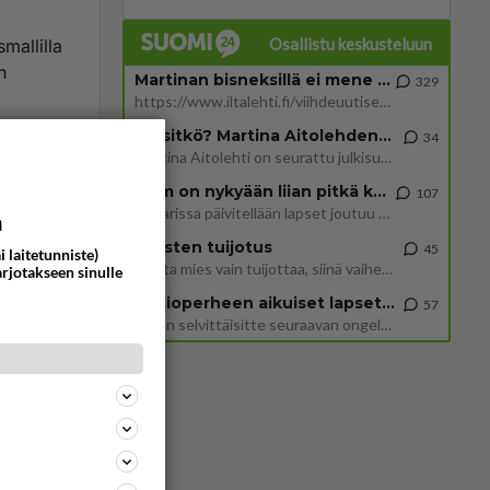
Osallistu keskusteluun
mallilla
n
Martinan bisneksillä ei mene hyvin
329
https://www.iltalehti.fi/viihdeuutiset/a/c46da6ab-340f-4790-aaa7-0865eed2336 Yrityksen konkurssihakemus on tullut kärä
Tiesitkö? Martina Aitolehden isäpuoli on tämä suosittu laulaja
ommentoi
34
Martina Aitolehti on seurattu julkisuuden henkilö. Lähipiiriin mahtuu muitakin tunnettuja henkilöitä. Tiesitkö, että Ma
2 km on nykyään liian pitkä koulumatka
107
Hesarissa päivitellään lapset joutuu nyt kulkemaan 2 km kouluun jösses. Ruostefillarilla tuo matka menee vaikka miten äk
a
Miesten tuijotus
45
i laitetunniste)
Mutta mies vain tuijottaa, siinä vaiheessa käännän itse pään pois. Mikä juttu? Yleensä jos joku tuijottaa tai katsoo, hä
arjotakseen sinulle
Uusioperheen aikuiset lapset tyhjentää jääkaapin käydessään
57
dulla
Miten selvittäisitte seuraavan ongelman, meillä on uusioperhe, minulla teini-ikäiset lapset ja puolisolla aikuiset, jotk
ei
la.
ommentoi