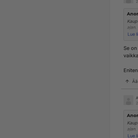
2
Ano
Kaupu
ajan.
Lue l
Ei me
tehtä
Se on 
vaikka
Eniten
Ää
2
Ano
Kaupu
ajan.
Lue l