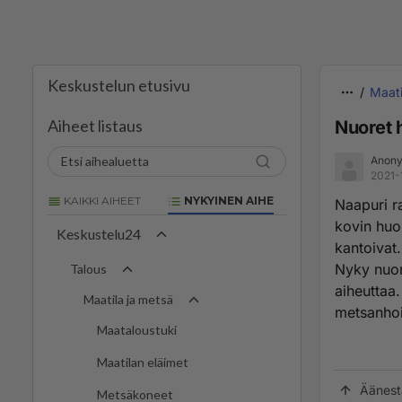
Keskustelun etusivu
Maati
Aiheet listaus
Nuoret 
Anon
2021-
KAIKKI AIHEET
NYKYINEN AIHE
Naapuri ra
kovin huo
Keskustelu24
kantoivat.
Nyky nuor
Talous
aiheuttaa.
Maatila ja metsä
metsanhoi
Maataloustuki
Maatilan eläimet
Äänest
Metsäkoneet