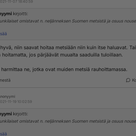
021-11-07 18:40:59
nyymi
kirjoitti:
nkilaiset omistavat n. neljänneksen Suomen metsistä ja osuus nous
isää
tsien omistamista pidä maalaisille jättää. Kuten ei mitään muutakaan
vää.
hyvä, niin saavat hoitaa metsiään niin kuin itse haluavat. Tai
 hoitamatta, jos pärjäävät muualta saaduilla tuloillaan.
 harmittaa ne, jotka ovat muiden metsiä rauhoittamassa.
nestä
K
Anonyymi
021-11-19 10:02:59
nyymi
kirjoitti:
nkilaiset omistavat n. neljänneksen Suomen metsistä ja osuus nous
isää