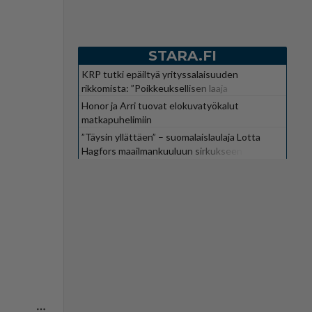
STARA.FI
KRP tutki epäiltyä yrityssalaisuuden
rikkomista: ”Poikkeuksellisen laaja
kokonaisuus”
Honor ja Arri tuovat elokuvatyökalut
matkapuhelimiin
”Täysin yllättäen” – suomalaislaulaja Lotta
Hagfors maailmankuuluun sirkukseen