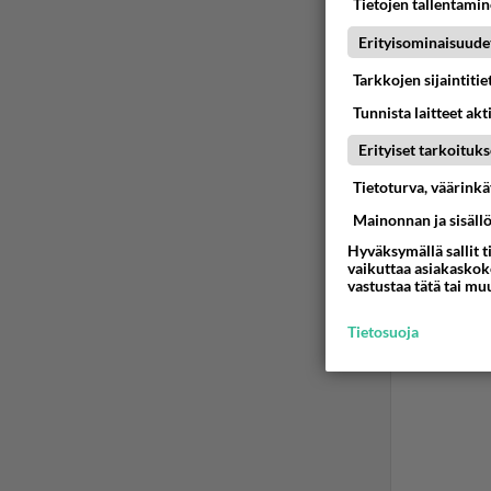
Tietojen tallentamine
Erityisominaisuude
2
Tarkkojen sijaintiti
Kaupun
Tunnista laitteet akt
nouse
Erityiset tarkoituks
Ei met
Tietoturva, väärink
tärkeä
Mainonnan ja sisäll
Ää
Hyväksymällä sallit t
vaikuttaa asiakaskoke
vastustaa tätä tai mu
Tietosuoja