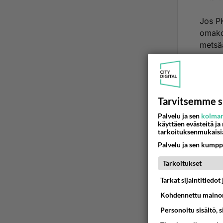
Jos PK
omakot
metsää
Ää
Ano
2021
Tarvitsemme s
Palvelu ja sen
kolman
Sielläk
käyttäen evästeitä ja
tarkoituksenmukaisi
kansall
Palvelu ja sen kumpp
Metsist
toteute
Tarkoitukset
katsota
Tarkat sijaintitiedo
Kyllä n
Pääasia
Kohdennettu mainon
Personoitu sisältö, 
Ään