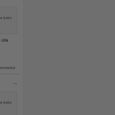
ee koko
 tärkeää
 olla
ommentoi
ee koko