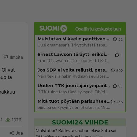
Osallistu keskusteluun
Muistatko Mikkelin panttivankidraaman?
51
Uusi draamasarja järkyttävästä tapauksesta on tulossa. Tositapahtumiin perustuva sarja ammentaa vuoden 1986 Mikkelin pan
Ernest Lawson täräytti erikoisen heiton TTK-lehdistötilaisuudessa: " Onko tässä tarkoituksena...?"
3
Ilmoita
Ernest Lawson esitteli uudet TTK-tähtioppilaat ja opettajat torstaina 6.8. lehdistölle. Tulevalla kaudella on yksi hausk
 Olivat
Jos SDP ei voita reilusti, persut kumoavat demokratian Suomesta
609
Näin tekisi ainakin Rydman seuratessaan idolinsa Trumpin mallia https://www.is.fi/politiikka/art-2000012187244.html
uolta
Uuden TTK-juontajan ympärillä epätietoisuus sakenee - Nyt MTV hämmentää soppaa
35
ohakkuu
TTK tulee taas tänä syksynä. Ohjelman uudet tähtioppilaat julkistetaan torstaina 6. elokuuta klo 14 alkavassa lehdistö
a
Mitä tuot pöytään parisuhteessa?
458
Siinäpä se kysymys on otsikossa. Mitäpä siis tuot/toisit pöytään parisuhteessa? Oletko mies vai nainen? Koetko sen mitä
41
1076
SUOMI24 VIIHDE
Muistatko? Kädestä suuhun elävä Satu sai
Jaa
jättimäisen rahasalkun Henry-miljonääriltä