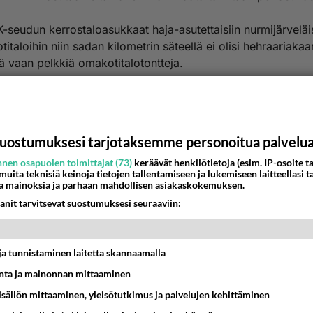
-seudun kerrostaloasukkaat haja-asutettaisiin nurmijärveläis
italoihin niin sadan kilometrin säteellä ei olisi hehraariakaa
 vaan pelkkiä omakotitalotontteja.
nestä
K
nyymi
-11-05 22:33:56
uostumuksesi tarjotaksemme personoitua palvelu
nen osapuolen toimittajat (73)
keräävät henkilötietoja (esim. IP-osoite ta
ö Kallion kerrostalon pihassa pitäisi päättää suomen
 muita teknisiä keinoja tietojen tallentamiseen ja lukemiseen laitteellasi t
a mainoksia ja parhaan mahdollisen asiakaskokemuksen.
isomaisuuden kohtalosta?
anit tarvitsevat suostumuksesi seuraaviin:
ä suomalaiset on eläneet aina ja valitettavasti täällä maaseu
taan metsänhoitoa, jolla voidaan elää ja tulla toimeen. Siinä 
 onko avohakkuu vai pitäiskö jokainen metsän ötökkä suojel
t ja tunnistaminen laitetta skannaamalla
e sitten taas tulee takasin, kun metsä kasvaa.
 on kun motolle on töitä.
ta ja mainonnan mittaaminen
sisällön mittaaminen, yleisötutkimus ja palvelujen kehittäminen
estä
K