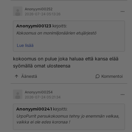
Anonyymi00252
2026-07-24 05:13:26
Anonyymi00123
kirjoitti:
Kokoomus on monimiljonäärien etujärjestö
Monikaan tyhmä työlöipeeheestä,ei sitä tajuu , koska
Lue lisää
katsovat MTV 3 kanavalta kauniita ja rohkeita ja
halusivat rikkaikaisi muuta baihto ehto ei ole kun
kokoomus on pulue joka haluaa että kansa elää
äänestää kokoomusta
syömällä omat ulosteensa
Äänestä
Kommentoi
Anonyymi00254
2026-07-24 05:21:34
Anonyymi00241
kirjoitti:
UrpoPurrit persukokoomus tehny jo enemmän velkaa,
vaikka ei ole edes koronaa !