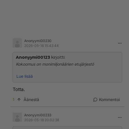
Anonyymi00230
2026-05-18 15:43:44
Anonyymi00123
kirjoitti:
Kokoomus on monimiljonäärien etujärjestö
Monikaan tyhmä työlöipeeheestä,ei sitä tajuu , koska
Lue lisää
katsovat MTV 3 kanavalta kauniita ja rohkeita ja
halusivat rikkaikaisi muuta baihto ehto ei ole kun
Totta.
äänestää kokoomusta
1
Äänestä
Kommentoi
Anonyymi00233
2026-05-18 20:02:38