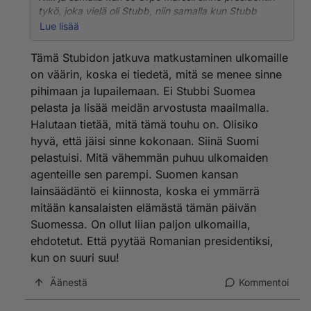
tykö, joka vielä oli Stubb, niin samalla kun Stubb
erottaa hallituksensa, niin voisi luopua myös
Lue lisää
presidenttiydestään.. Siinämäärin silmät kierossa on
lyönyt niitä Hallituksensa Esityksiä koskevien
Tämä Stubidon jatkuva matkustaminen ulkomaille
lakiesitysten papereihin nimiänsä, että Perustuslakia
on väärin, koska ei tiedetä, mitä se menee sinne
on rikottu oikein urakalla, varsinkin mitä tulee
pihimaan ja lupailemaan. Ei Stubbi Suomea
Toimeentulotukilain uudistuksiin.. Perustuslain ykkös
pelasta ja lisää meidän arvostusta maailmalla.
artiklasta on tehty toissijainen, eli muulla
lainsäädännöllä kammetaan ensisijaisiksi tuiksi jotain
Halutaan tietää, mitä tämä touhu on. Olisiko
sellaisia, jotka perustuslaissa ovat artikla numero 1.
hyvä, että jäisi sinne kokonaan. Siinä Suomi
pelastuisi. Mitä vähemmän puhuu ulkomaiden
agenteille sen parempi. Suomen kansan
lainsäädäntö ei kiinnosta, koska ei ymmärrä
mitään kansalaisten elämästä tämän päivän
Suomessa. On ollut liian paljon ulkomailla,
ehdotetut. Että pyytää Romanian presidentiksi,
kun on suuri suu!
Äänestä
Kommentoi