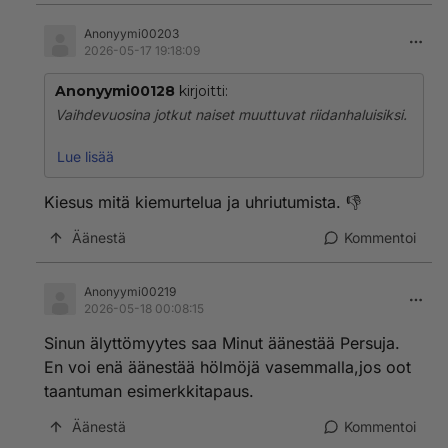
Anonyymi00203
2026-05-17 19:18:09
Anonyymi00128
kirjoitti:
Vaihdevuosina jotkut naiset muuttuvat riidanhaluisiksi.
Näin Purra käyttäytyy, kun toimittajat tekevät työtään
Lue lisää
ja kysyvät Suomen kansaa askarruttavista asioista:
https://youtube.com/shorts/qYUJiFQrvMg
Kiesus mitä kiemurtelua ja uhriutumista. 👎
Äänestä
Kommentoi
Anonyymi00219
2026-05-18 00:08:15
Sinun älyttömyytes saa Minut äänestää Persuja.
En voi enä äänestää hölmöjä vasemmalla,jos oot
taantuman esimerkkitapaus.
Äänestä
Kommentoi