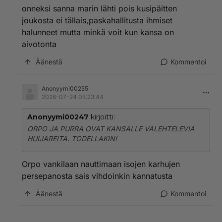
onneksi sanna marin lähti pois kusipäitten
joukosta ei tällais,paskahallitusta ihmiset
halunneet mutta minkä voit kun kansa on
aivotonta
Äänestä
Kommentoi
Anonyymi00255
2026-07-24 05:23:44
Anonyymi00247
kirjoitti:
ORPO JA PURRA OVAT KANSALLE VALEHTELEVIA
HUIJAREITA. TODELLAKIN!
Orpo vankilaan nauttimaan isojen karhujen
persepanosta sais vihdoinkin kannatusta
Äänestä
Kommentoi