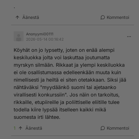
.
Äänestä
Kommentoi
Anonyymi00111
2026-05-14 00:16:42
Köyhät on jo lypsetty, joten on enää alempi
keskiluokka jolta voi laskuttaa joutumatta
myrskyn silmään. Rikkaat ja ylempi keskiluokka
ei ole osallistumassa edelleenkään muuta kuin
nimellisesti ja heiltä ei siten otetakkaan. Siksi jää
nähtäväksi "myydäänkö suomi tai ajetaanko
virallisesti konkurssiin". Jos näin on tarkoitus,
rikkaille, etupiireille ja poliittiselle eliitille tulee
todella kiire lypsää itselleen kaikki mikä
suomesta irti lähtee.
1
Äänestä
Kommentoi