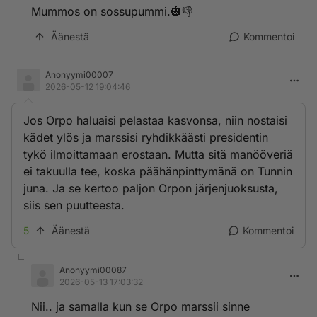
Mummos on sossupummi.🎃👎
Äänestä
Kommentoi
Anonyymi00007
2026-05-12 19:04:46
Jos Orpo haluaisi pelastaa kasvonsa, niin nostaisi
kädet ylös ja marssisi ryhdikkäästi presidentin
tykö ilmoittamaan erostaan. Mutta sitä manööveriä
ei takuulla tee, koska päähänpinttymänä on Tunnin
juna. Ja se kertoo paljon Orpon järjenjuoksusta,
siis sen puutteesta.
5
Äänestä
Kommentoi
Anonyymi00087
2026-05-13 17:03:32
Nii.. ja samalla kun se Orpo marssii sinne