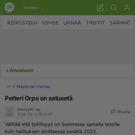
Valikko
KESKUSTELU
VIIHDE
LAINAA
TREFFIT
SÄÄNNÖT
Aihealueet
Maailman menoa
Petteri Orpo on satusetä
Anonyymi-ap
Ilmoita
2026-05-12 18:08:57
Väittää että työllisyys on Suomessa samalla tasolla
kuin hallituksen aloittaessa kesällä 2023.