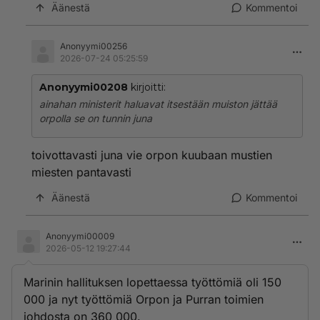
Äänestä
Kommentoi
Anonyymi00256
2026-07-24 05:25:59
Anonyymi00208
kirjoitti:
ainahan ministerit haluavat itsestään muiston jättää
orpolla se on tunnin juna
toivottavasti juna vie orpon kuubaan mustien
miesten pantavasti
Äänestä
Kommentoi
Anonyymi00009
2026-05-12 19:27:44
Marinin hallituksen lopettaessa työttömiä oli 150
000 ja nyt työttömiä Orpon ja Purran toimien
johdosta on 360 000.