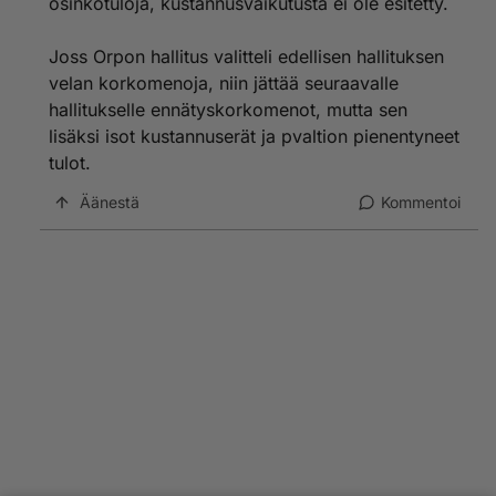
osinkotuloja, kustannusvaikutusta ei ole esitetty.
Joss Orpon hallitus valitteli edellisen hallituksen
velan korkomenoja, niin jättää seuraavalle
hallitukselle ennätyskorkomenot, mutta sen
lisäksi isot kustannuserät ja pvaltion pienentyneet
tulot.
Äänestä
Kommentoi