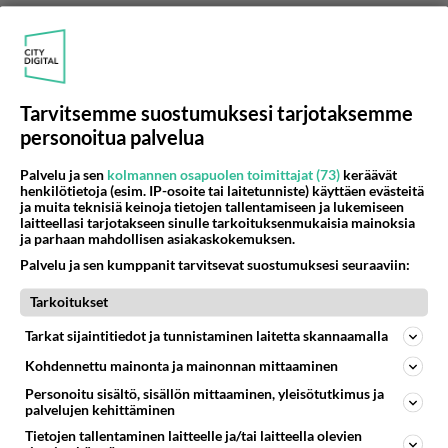
Tarvitsemme suostumuksesi tarjotaksemme
Anonyymi00165
personoitua palvelua
2026-05-15 08:28:50
Palvelu ja sen
kolmannen osapuolen toimittajat (73)
keräävät
Anonyymi00104
kirjoitti:
henkilötietoja (esim. IP-osoite tai laitetunniste) käyttäen evästeitä
Suomessa on tänä päivänä kaikki huijarit ja kaikki
ja muita teknisiä keinoja tietojen tallentamiseen ja lukemiseen
laitteellasi tarjotakseen sinulle tarkoituksenmukaisia mainoksia
rikollisen mielen omaavat päässeet valtaan. Pitäisi
ja parhaan mahdollisen asiakaskokemuksen.
katsoa tarkemmin kenelle äänensä antaa vai jättääkö
Lue lisää
antamatta. Rehellisiä ja lainkuuliaisia ihmisiä huijataan
Palvelu ja sen kumppanit tarvitsevat suostumuksesi seuraaviin:
joka tasolla! Politiikot tekevät korruptio-lajeha lisää.
Miten sitä äänestää rehellistä kun kaikki
Tarkoitukset
Eu:ssa on kaikki mahdollista ja politiikot ovat siellä
valehtelee ja ovat ahneita paskiaisia .
hyvässä opissa.Niinhän Urpilainenkin kauhoi rahaa
Tarkat sijaintitiedot ja tunnistaminen laitetta skannaamalla
Afrikkaan komissaarina ollessaan. Siellä valtaapitävät
1
Äänestä
Kommentoi
ottivat rahat ja isä rikastui ja osan laittoivat aseisiin.
Kohdennettu mainonta ja mainonnan mittaaminen
Kun saivat rahaa , alkoi sotatoimet.
Personoitu sisältö, sisällön mittaaminen, yleisötutkimus ja
Anonyymi00172
palvelujen kehittäminen
2026-05-15 15:43:53
Tietojen tallentaminen laitteelle ja/tai laitteella olevien