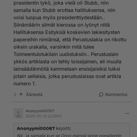
presidentin tykö, joka vielä oli Stubb, niin
samalla kun Stubb erottaa hallituksensa, niin
voisi luopua myös presidenttiydestään..
Siinämäärin silmät kierossa on lyönyt niitä
Hallituksensa Esityksiä koskevien lakiesitysten
papereihin nimiänsä, että Perustuslakia on rikottu
oikein urakalla, varsinkin mitä tulee
Toimeentulotukilain uudistuksiin.. Perustuslain
ykkös artiklasta on tehty toissijainen, eli muulla
lainsäädännöllä kammetaan ensisijaisiksi tuiksi
jotain sellaisia, jotka perustuslaissa ovat artikla
numero 1.
3
Äänestä
Kommentoi
Anonyymi00107
2026-05-13 22:29:01
Anonyymi00087
kirjoitti:
Nii.. ja samalla kun se Orpo marssii sinne presidentin