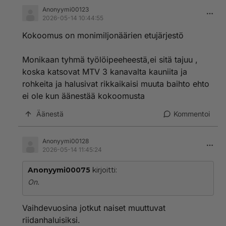
Anonyymi00123
2026-05-14 10:44:55
Kokoomus on monimiljonäärien etujärjestö
Monikaan tyhmä työlöipeeheestä,ei sitä tajuu ,
koska katsovat MTV 3 kanavalta kauniita ja
rohkeita ja halusivat rikkaikaisi muuta baihto ehto
ei ole kun äänestää kokoomusta
Äänestä
Kommentoi
Anonyymi00128
2026-05-14 11:45:24
Anonyymi00075
kirjoitti:
On.
Vaihdevuosina jotkut naiset muuttuvat
riidanhaluisiksi.