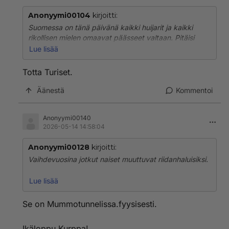
Anonyymi00104
kirjoitti:
Suomessa on tänä päivänä kaikki huijarit ja kaikki
rikollisen mielen omaavat päässeet valtaan. Pitäisi
katsoa tarkemmin kenelle äänensä antaa vai jättääkö
Lue lisää
antamatta. Rehellisiä ja lainkuuliaisia ihmisiä huijataan
joka tasolla! Politiikot tekevät korruptio-lajeha lisää.
Totta Turiset.
Eu:ssa on kaikki mahdollista ja politiikot ovat siellä
hyvässä opissa.Niinhän Urpilainenkin kauhoi rahaa
Äänestä
Kommentoi
Afrikkaan komissaarina ollessaan. Siellä valtaapitävät
ottivat rahat ja isä rikastui ja osan laittoivat aseisiin.
Anonyymi00140
Kun saivat rahaa , alkoi sotatoimet.
2026-05-14 14:58:04
Anonyymi00128
kirjoitti:
Vaihdevuosina jotkut naiset muuttuvat riidanhaluisiksi.
Näin Purra käyttäytyy, kun toimittajat tekevät työtään
Lue lisää
ja kysyvät Suomen kansaa askarruttavista asioista:
https://youtube.com/shorts/qYUJiFQrvMg
Se on Mummotunnelissa.fyysisesti.
Ikäloppu Kurppa!