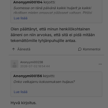
Anonyymi00104
kirjoitti:
Suomessa on tänä päivänä kaikki huijarit ja kaikki
rikollisen mielen omaavat päässeet valtaan. Pitäisi
katsoa tarkemmin kenelle äänensä antaa vai jättääkö
Lue lisää
antamatta. Rehellisiä ja lainkuuliaisia ihmisiä huijataan
joka tasolla! Politiikot tekevät korruptio-lajeha lisää.
Olen päättänyt, että minun henkilökohtainen
Eu:ssa on kaikki mahdollista ja politiikot ovat siellä
ääneni on niin arvokas, että sitä ei pidä mitään
hyvässä opissa.Niinhän Urpilainenkin kauhoi rahaa
tekemättömille tyhjänpuhujille antaa.
Afrikkaan komissaarina ollessaan. Siellä valtaapitävät
ottivat rahat ja isä rikastui ja osan laittoivat aseisiin.
Äänestä
Kommentoi
Kun saivat rahaa , alkoi sotatoimet.
Anonyymi00238
2026-07-02 18:54:44
Anonyymi00156
kirjoitti:
Onko velkajarru kokoomuksen huijaus?
Käykö tässä niin, että kokoomus pumppaa nyt rahat
Lue lisää
kaverikapitalismiin ja torppaa vasemmiston toiminnan
velkajarrulla? Vai miksi kokoomus ei noudata omaa
Hyvä kirjoitus.
jarruaan?