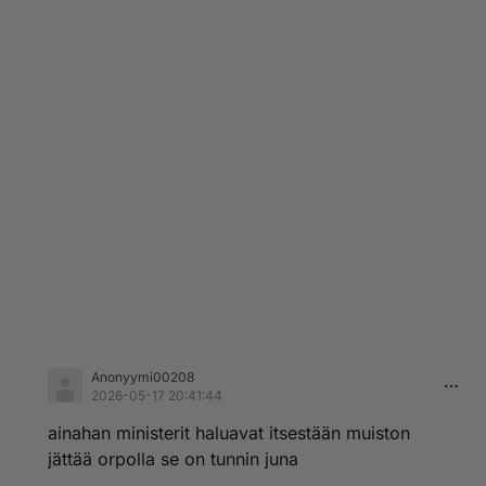
Anonyymi00208
2026-05-17 20:41:44
ainahan ministerit haluavat itsestään muiston
jättää orpolla se on tunnin juna