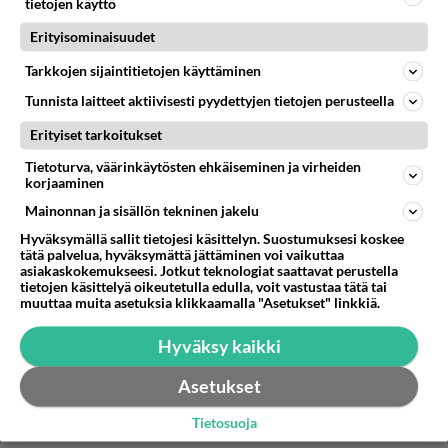
tietojen käyttö
Anonyymi00111
kirjoitti:
Erityisominaisuudet
Köyhät on jo lypsetty, joten on enää alempi
keskiluokka jolta voi laskuttaa joutumatta myrskyn
Tarkkojen sijaintitietojen käyttäminen
silmään. Rikkaat ja ylempi keskiluokka ei ole
Lue lisää
osallistumassa edelleenkään muuta kuin nimellisesti ja
Tunnista laitteet aktiivisesti pyydettyjen tietojen perusteella
heiltä ei siten otetakkaan. Siksi jää nähtäväksi
Näinhän voi käydä, mutta nimet on tiedossa ja
Erityiset tarkoitukset
"myydäänkö suomi tai ajetaanko virallisesti
etsivä löytää.
konkurssiin". Jos näin on tarkoitus, rikkaille, etupiireille
Tietoturva, väärinkäytösten ehkäiseminen ja virheiden
ja poliittiselle eliitille tulee todella kiire lypsää itselleen
korjaaminen
Äänestä
Kommentoi
kaikki mikä suomesta irti lähtee.
Mainonnan ja sisällön tekninen jakelu
Hyväksymällä sallit tietojesi käsittelyn. Suostumuksesi koskee
Anonyymi00182
tätä palvelua, hyväksymättä jättäminen voi vaikuttaa
2026-05-16 20:17:54
asiakaskokemukseesi. Jotkut teknologiat saattavat perustella
tietojen käsittelyä oikeutetulla edulla, voit vastustaa tätä tai
Anonyymi00085
kirjoitti:
muuttaa muita asetuksia klikkaamalla "Asetukset" linkkiä.
Ja vampuurin näköinen.
Hyväksy kaikki
Hot sexy woman!
Asetukset
Äänestä
Kommentoi
Tietosuoja