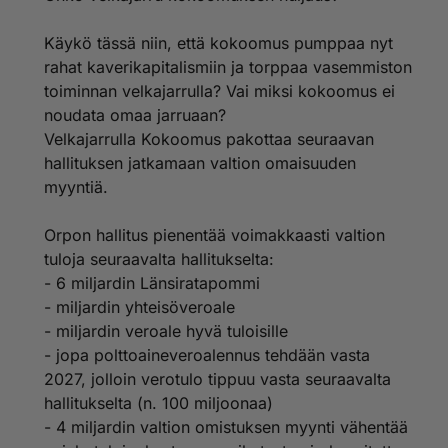
Käykö tässä niin, että kokoomus pumppaa nyt
rahat kaverikapitalismiin ja torppaa vasemmiston
toiminnan velkajarrulla? Vai miksi kokoomus ei
noudata omaa jarruaan?
Velkajarrulla Kokoomus pakottaa seuraavan
hallituksen jatkamaan valtion omaisuuden
myyntiä.
Orpon hallitus pienentää voimakkaasti valtion
tuloja seuraavalta hallitukselta:
- 6 miljardin Länsiratapommi
- miljardin yhteisöveroale
- miljardin veroale hyvä tuloisille
- jopa polttoaineveroalennus tehdään vasta
2027, jolloin verotulo tippuu vasta seuraavalta
hallitukselta (n. 100 miljoonaa)
- 4 miljardin valtion omistuksen myynti vähentää