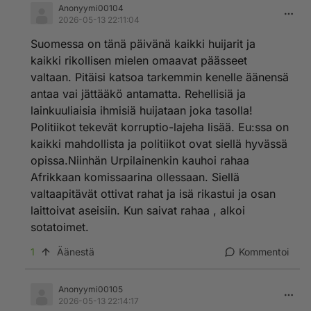
Anonyymi00104
2026-05-13 22:11:04
Suomessa on tänä päivänä kaikki huijarit ja
kaikki rikollisen mielen omaavat päässeet
valtaan. Pitäisi katsoa tarkemmin kenelle äänensä
antaa vai jättääkö antamatta. Rehellisiä ja
lainkuuliaisia ihmisiä huijataan joka tasolla!
Politiikot tekevät korruptio-lajeha lisää. Eu:ssa on
kaikki mahdollista ja politiikot ovat siellä hyvässä
opissa.Niinhän Urpilainenkin kauhoi rahaa
Afrikkaan komissaarina ollessaan. Siellä
valtaapitävät ottivat rahat ja isä rikastui ja osan
laittoivat aseisiin. Kun saivat rahaa , alkoi
sotatoimet.
1
Äänestä
Kommentoi
Anonyymi00105
2026-05-13 22:14:17