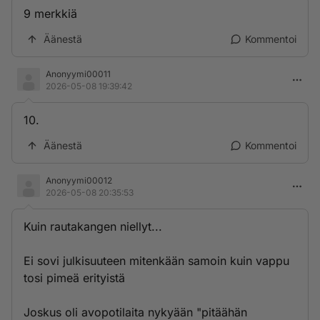
9 merkkiä
Äänestä
Kommentoi
Anonyymi00011
2026-05-08 19:39:42
10.
Äänestä
Kommentoi
Anonyymi00012
2026-05-08 20:35:53
Kuin rautakangen niellyt...
Ei sovi julkisuuteen mitenkään samoin kuin vappu
tosi pimeä erityistä
Joskus oli avopotilaita nykyään "pitäähän