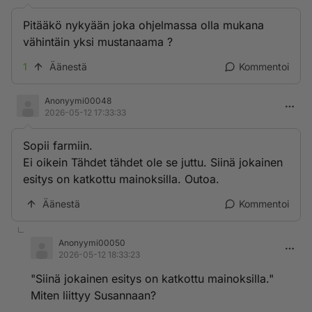
Pitääkö nykyään joka ohjelmassa olla mukana
vähintäin yksi mustanaama ?
1
Äänestä
Kommentoi
Anonyymi00048
2026-05-12 17:33:33
Sopii farmiin.
Ei oikein Tähdet tähdet ole se juttu. Siinä jokainen
esitys on katkottu mainoksilla. Outoa.
Äänestä
Kommentoi
Anonyymi00050
2026-05-12 18:33:23
"Siinä jokainen esitys on katkottu mainoksilla."
Miten liittyy Susannaan?