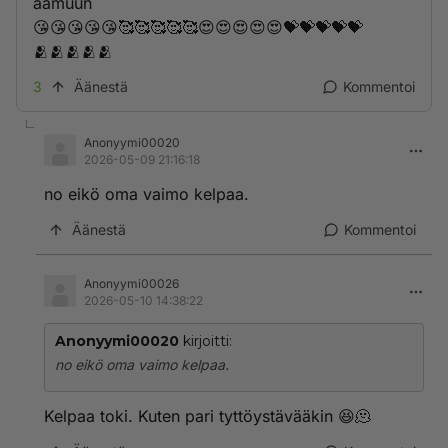
aamuun
😘😘😘😘😘🥰🥰🥰🥰🥰😍😍😍😍😍💝💝💝💝💝
🫂🫂🫂🫂🫂
3
Äänestä
Kommentoi
Anonyymi00020
2026-05-09 21:16:18
no eikö oma vaimo kelpaa.
Äänestä
Kommentoi
Anonyymi00026
2026-05-10 14:38:22
Anonyymi00020
kirjoitti:
no eikö oma vaimo kelpaa.
Kelpaa toki. Kuten pari tyttöystävääkin 😆🫠