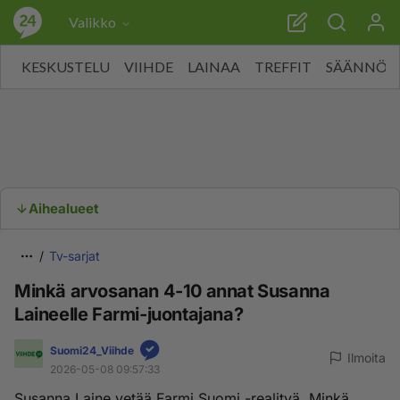
Valikko
KESKUSTELU
VIIHDE
LAINAA
TREFFIT
SÄÄNNÖT
Aihealueet
Tv-sarjat
Minkä arvosanan 4-10 annat Susanna
Laineelle Farmi-juontajana?
Suomi24_Viihde
Ilmoita
2026-05-08 09:57:33
Susanna Laine vetää Farmi Suomi -realityä. Minkä