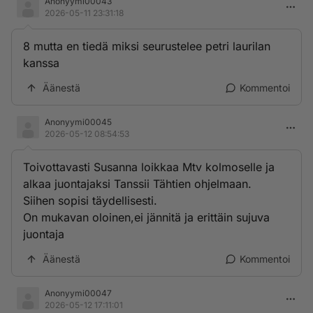
Anonyymi00043
2026-05-11 23:31:18
8 mutta en tiedä miksi seurustelee petri laurilan
kanssa
Äänestä
Kommentoi
Anonyymi00045
2026-05-12 08:54:53
Toivottavasti Susanna loikkaa Mtv kolmoselle ja
alkaa juontajaksi Tanssii Tähtien ohjelmaan.
Siihen sopisi täydellisesti.
On mukavan oloinen,ei jännitä ja erittäin sujuva
juontaja
Äänestä
Kommentoi
Anonyymi00047
2026-05-12 17:11:01