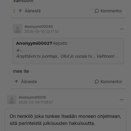
Vaihtoon!
2
Äänestä
Kommentoi
Anonyymi00040
2026-05-10 23:17:52
Anonyymi00027
kirjoitti:
4-..
Ärsyttävin tv juontaja.. Ollut jo vuosia tv... Vaihtoon!
mee ite
Äänestä
Kommentoi
Anonyymi00015
2026-05-09 11:26:57
On henkilö joka tunkee itseään moneen ohjelmaan,
sitä perinteistä julkisuuden hakuisuutta.