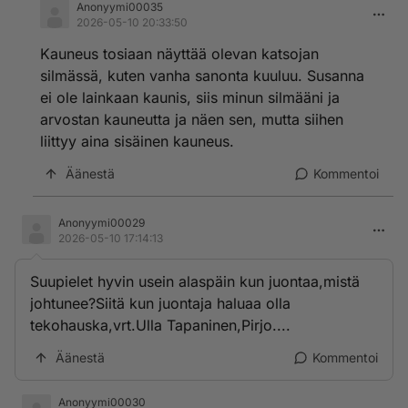
Anonyymi00035
2026-05-10 20:33:50
Kauneus tosiaan näyttää olevan katsojan
silmässä, kuten vanha sanonta kuuluu. Susanna
ei ole lainkaan kaunis, siis minun silmääni ja
arvostan kauneutta ja näen sen, mutta siihen
liittyy aina sisäinen kauneus.
Äänestä
Kommentoi
Anonyymi00029
2026-05-10 17:14:13
Suupielet hyvin usein alaspäin kun juontaa,mistä
johtunee?Siitä kun juontaja haluaa olla
tekohauska,vrt.Ulla Tapaninen,Pirjo....
Äänestä
Kommentoi
Anonyymi00030