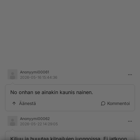
Anonyymi00061
2026-05-16 15:44:36
No onhan se ainakin kaunis nainen.
Äänestä
Kommentoi
Anonyymi00062
2026-05-22 14:29:05
Kiljuu ja huuutaa kilpailujen juonnoissa. Ei jatkoon,