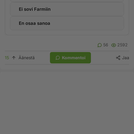
Ei sovi Farmiin
En osaa sanoa
56
2592
15
Äänestä
Kommentoi
Jaa