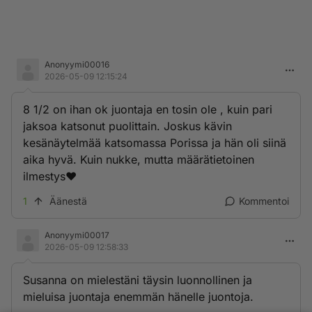
Anonyymi00016
2026-05-09 12:15:24
8 1/2 on ihan ok juontaja en tosin ole , kuin pari
jaksoa katsonut puolittain. Joskus kävin
kesänäytelmää katsomassa Porissa ja hän oli siinä
aika hyvä. Kuin nukke, mutta määrätietoinen
ilmestys❤️
1
Äänestä
Kommentoi
Anonyymi00017
2026-05-09 12:58:33
Susanna on mielestäni täysin luonnollinen ja
mieluisa juontaja enemmän hänelle juontoja.