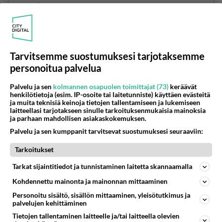
2
Äänestä
Kommentoi
Anonyymi00018
2026-05-09 18:54:40
Tarvitsemme suostumuksesi tarjotaksemme
4 jos on pakko
personoitua palvelua
Äänestä
Kommentoi
Palvelu ja sen
kolmannen osapuolen toimittajat (73)
keräävät
henkilötietoja (esim. IP-osoite tai laitetunniste) käyttäen evästeitä
ja muita teknisiä keinoja tietojen tallentamiseen ja lukemiseen
Anonyymi00021
laitteellasi tarjotakseen sinulle tarkoituksenmukaisia mainoksia
2026-05-09 21:26:09
ja parhaan mahdollisen asiakaskokemuksen.
Palvelu ja sen kumppanit tarvitsevat suostumuksesi seuraaviin:
Kyllä minä 6 antaisin, ellei seitsemää peräti.
Tarkoitukset
Äänestä
Kommentoi
Tarkat sijaintitiedot ja tunnistaminen laitetta skannaamalla
Anonyymi00022
Kohdennettu mainonta ja mainonnan mittaaminen
2026-05-09 23:18:42
Personoitu sisältö, sisällön mittaaminen, yleisötutkimus ja
palvelujen kehittäminen
8, ihan perus
Tietojen tallentaminen laitteelle ja/tai laitteella olevien