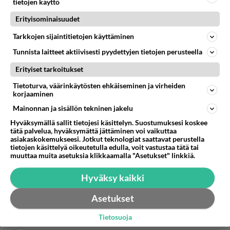
tietojen käyttö
10 kauneudesta
Erityisominaisuudet
Äänestä
Kommentoi
Tarkkojen sijaintitietojen käyttäminen
Tunnista laitteet aktiivisesti pyydettyjen tietojen perusteella
Anonyymi00024
2026-05-10 10:45:05
Erityiset tarkoitukset
Tietoturva, väärinkäytösten ehkäiseminen ja virheiden
Voisivat välillä vaihtaa juontaa.
korjaaminen
Äänestä
Kommentoi
Mainonnan ja sisällön tekninen jakelu
Hyväksymällä sallit tietojesi käsittelyn. Suostumuksesi koskee
tätä palvelua, hyväksymättä jättäminen voi vaikuttaa
Anonyymi00025
asiakaskokemukseesi. Jotkut teknologiat saattavat perustella
2026-05-10 12:34:34
tietojen käsittelyä oikeutetulla edulla, voit vastustaa tätä tai
muuttaa muita asetuksia klikkaamalla "Asetukset" linkkiä.
10+++++
Hyväksy kaikki
1
Äänestä
Kommentoi
Asetukset
Anonyymi00028
Tietosuoja
2026-05-10 15:12:45