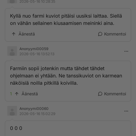
2026-05-16 10:28:35
Kyllä nuo farmi kuviot pitäisi uusiksi laittaa. Siellä
on vähän sellainen kiusaamisen meininki aina.
Äänestä
Kommentoi
Anonyymi00059
2026-05-16 13:52:13
Farmiin sopii jotenkin mutta tähdet tähdet
ohjelmaan ei yhtään. Ne tanssikuviot on karmean
näköisiä noilla pitkillä koivilla.
1
Äänestä
Kommentoi
Anonyymi00060
2026-05-16 15:02:29
0 0 0