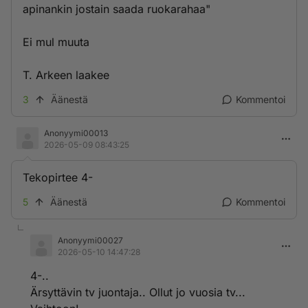
apinankin jostain saada ruokarahaa"
Ei mul muuta
T. Arkeen laakee
3
Äänestä
Kommentoi
Anonyymi00013
2026-05-09 08:43:25
Tekopirtee 4-
5
Äänestä
Kommentoi
Anonyymi00027
2026-05-10 14:47:28
4-..
Ärsyttävin tv juontaja.. Ollut jo vuosia tv...