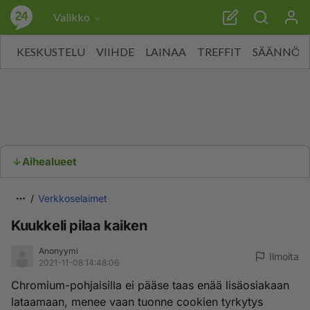
Valikko
KESKUSTELU
VIIHDE
LAINAA
TREFFIT
SÄÄNNÖT
Aihealueet
Verkkoselaimet
Kuukkeli pilaa kaiken
Anonyymi
Ilmoita
2021-11-08 14:48:06
Chromium-pohjaisilla ei pääse taas enää lisäosiakaan
lataamaan, menee vaan tuonne cookien tyrkytys