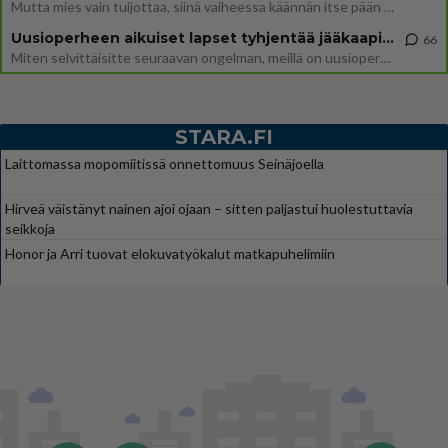
Mutta mies vain tuijottaa, siinä vaiheessa käännän itse pään pois. Mikä juttu? Yleensä jos joku tuijottaa tai katsoo, hä
Uusioperheen aikuiset lapset tyhjentää jääkaapin käydessään
66
Miten selvittäisitte seuraavan ongelman, meillä on uusioperhe, minulla teini-ikäiset lapset ja puolisolla aikuiset, jotk
STARA.FI
Laittomassa mopomiitissä onnettomuus Seinäjoella
Hirveä väistänyt nainen ajoi ojaan – sitten paljastui huolestuttavia
seikkoja
Honor ja Arri tuovat elokuvatyökalut matkapuhelimiin