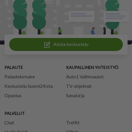
Aloita keskustelu
PALAUTE
KAUPALLINEN YHTEISTYÖ
Palautelomake
Auto1 Vaihtoautot
Keskustelu Suomi24:sta
TV-ohjelmat
Opastus
Sanakirja
PALVELUT
Chat
Treffit
Hyötylinkit
Viihde