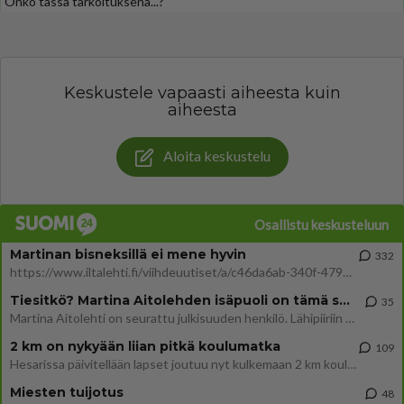
Onko tässä tarkoituksena...?"
Keskustele vapaasti aiheesta kuin
aiheesta
Aloita keskustelu
Osallistu keskusteluun
Martinan bisneksillä ei mene hyvin
332
https://www.iltalehti.fi/viihdeuutiset/a/c46da6ab-340f-4790-aaa7-0865eed2336 Yrityksen konkurssihakemus on tullut kärä
Tiesitkö? Martina Aitolehden isäpuoli on tämä suosittu laulaja
35
Martina Aitolehti on seurattu julkisuuden henkilö. Lähipiiriin mahtuu muitakin tunnettuja henkilöitä. Tiesitkö, että Ma
2 km on nykyään liian pitkä koulumatka
109
Hesarissa päivitellään lapset joutuu nyt kulkemaan 2 km kouluun jösses. Ruostefillarilla tuo matka menee vaikka miten äk
Miesten tuijotus
48