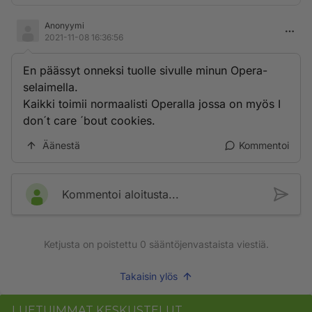
Anonyymi
2021-11-08 16:36:56
En päässyt onneksi tuolle sivulle minun Opera-
selaimella.
Kaikki toimii normaalisti Operalla jossa on myös I
don´t care ´bout cookies.
Äänestä
Kommentoi
Kommentoi aloitusta...
Ketjusta on poistettu
0
sääntöjenvastaista viestiä.
Takaisin ylös
LUETUIMMAT KESKUSTELUT