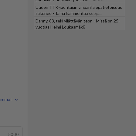
odotti
Uuden TTK-juontajan ympärillä epätietoisuus
sakenee - Tämä hämmentää soppaa
Danny, 83, teki yllättävän teon - Missä on 25-
vuotias Helmi Loukasmäki?
immat
5000