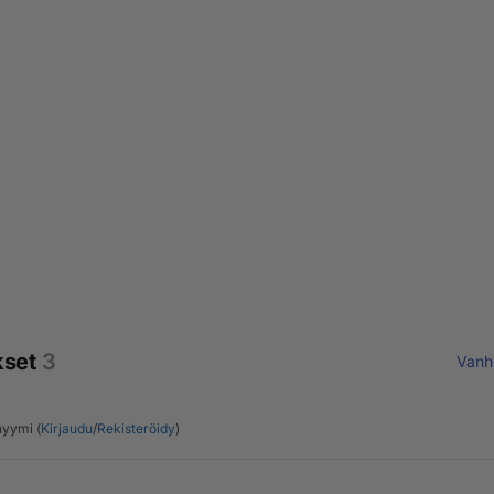
kset
3
Vanh
yymi (
Kirjaudu
/
Rekisteröidy
)