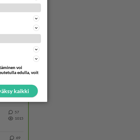
ommentoi
ttäminen voi
utetulla edulla, voit
äksy kaikki
57
1015
69