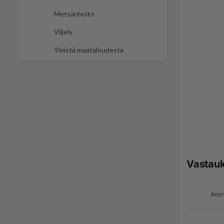
Metsänhoito
Viljely
Yleistä maataloudesta
Vastau
Anon