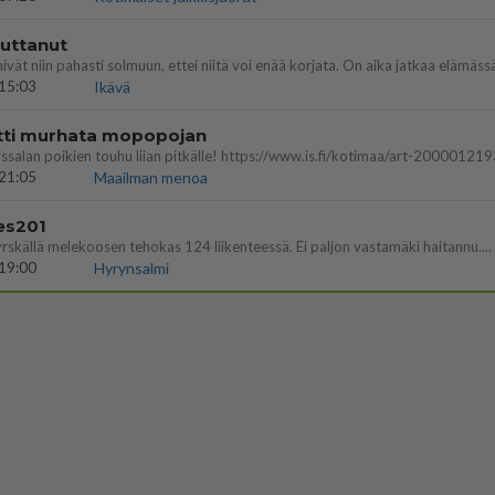
vuttanut
15:03
Ikävä
ritti murhata mopopojan
21:05
Maailman menoa
es201
yrskällä melekoosen tehokas 124 liikenteessä. Ei paljon vastamäki haitannu....
19:00
Hyrynsalmi