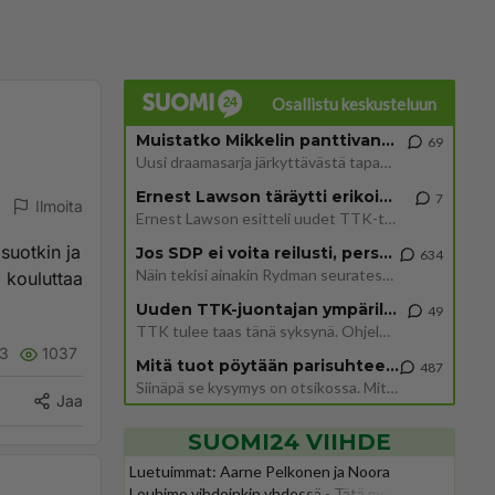
Osallistu keskusteluun
Muistatko Mikkelin panttivankidraaman?
69
Uusi draamasarja järkyttävästä tapauksesta on tulossa. Tositapahtumiin perustuva sarja ammentaa vuoden 1986 Mikkelin pan
Ernest Lawson täräytti erikoisen heiton TTK-lehdistötilaisuudessa: " Onko tässä tarkoituksena...?"
7
Ilmoita
Ernest Lawson esitteli uudet TTK-tähtioppilaat ja opettajat torstaina 6.8. lehdistölle. Tulevalla kaudella on yksi hausk
suotkin ja
Jos SDP ei voita reilusti, persut kumoavat demokratian Suomesta
634
Näin tekisi ainakin Rydman seuratessaan idolinsa Trumpin mallia https://www.is.fi/politiikka/art-2000012187244.html
i kouluttaa
Uuden TTK-juontajan ympärillä epätietoisuus sakenee - Nyt MTV hämmentää soppaa
49
TTK tulee taas tänä syksynä. Ohjelman uudet tähtioppilaat julkistetaan torstaina 6. elokuuta klo 14 alkavassa lehdistö
3
1037
Mitä tuot pöytään parisuhteessa?
487
Siinäpä se kysymys on otsikossa. Mitäpä siis tuot/toisit pöytään parisuhteessa? Oletko mies vai nainen? Koetko sen mitä
Jaa
SUOMI24 VIIHDE
Luetuimmat: Aarne Pelkonen ja Noora
Louhimo vihdoinkin yhdessä - Tätä moni jo