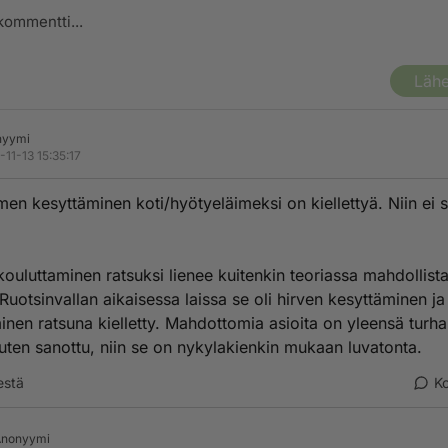
Lähe
nyymi
-11-13 15:35:17
äimen kesyttäminen koti/hyötyeläimeksi on kiellettyä. Niin ei 
kouluttaminen ratsuksi lienee kuitenkin teoriassa mahdollist
 Ruotsinvallan aikaisessa laissa se oli hirven kesyttäminen ja
inen ratsuna kielletty. Mahdottomia asioita on yleensä turha 
uten sanottu, niin se on nykylakienkin mukaan luvatonta.
estä
K
Anonyymi