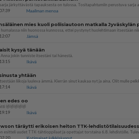
07:39
Maailman menoa
12:07
Jämsä
aisit kysyä tänään
 Anna jokin tunniste itsestäni tai hänestä.
13:15
Ikävä
 sinusta yhtään
17:14
Ikävä
nen edes oo
tti 🤣🤣🤣🤣🤣
19:19
Ikävä
07:20
Kotimaiset julkkisjuorut