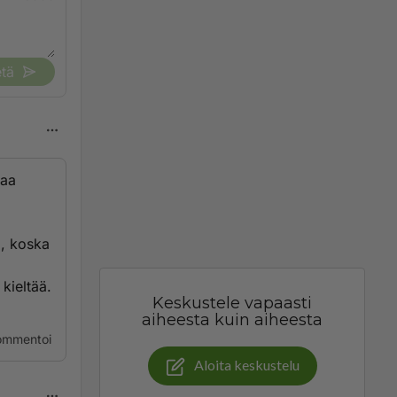
tä
saa
a, koska
kieltää.
Keskustele vapaasti
aiheesta kuin aiheesta
ommentoi
Aloita keskustelu