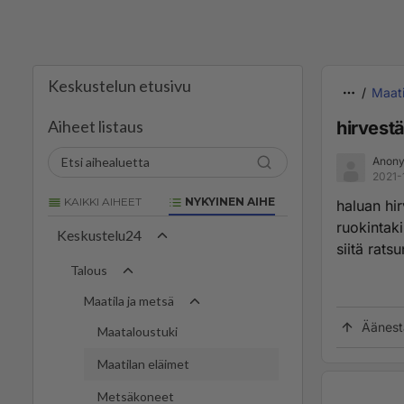
Keskustelun etusivu
Maati
Aiheet listaus
hirvestä
Anon
2021-
KAIKKI AIHEET
NYKYINEN AIHE
haluan hi
ruokintaki
Keskustelu24
siitä ratsu
Talous
Maatila ja metsä
Äänest
Maataloustuki
Maatilan eläimet
Metsäkoneet