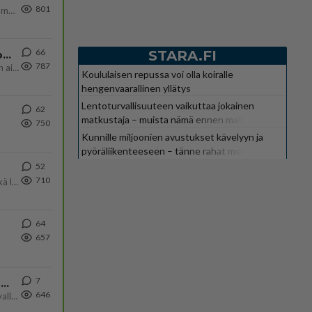
801
Uusi draamasarja järkyttävästä tapauksesta on tulossa. Tositapahtumiin perustuva sarja ammentaa vuoden 1986 Mikkelin pan
66
STARA.FI
Iäkäs Jämsäläinen mies kuoli poliisiautoon matkalla Jyväskylän putkaan
787
Iäkäs vanhus humalassa niin huonossa kunnossa, ettei pystynyt huolehtimaan itsestään niin ainoa apu sillä hetkellä oli
Koululaisen repussa voi olla koiralle
hengenvaarallinen yllätys
Lentoturvallisuuteen vaikuttaa jokainen
62
matkustaja – muista nämä ennen matkaa
750
Kunnille miljoonien avustukset kävelyyn ja
pyöräliikenteeseen – tänne rahat menivät
52
710
Olet pelkkä itsestään liikoja luuleva ämmä. Kierrän sinut kaukaa nyt ja aina. Olit mulle pelkkä lelu vaan.
64
657
7
Ernest Lawson täräytti erikoisen heiton TTK-lehdistötilaisuudessa: " Onko tässä tarkoituksena...?"
646
Ernest Lawson esitteli uudet TTK-tähtioppilaat ja opettajat torstaina 6.8. lehdistölle. Tulevalla kaudella on yksi hausk