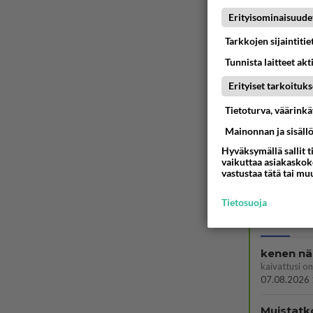
Erityisominaisuude
Ää
Tarkkojen sijaintiti
Tunnista laitteet akt
Erityiset tarkoituks
Tietoturva, väärink
Mainonnan ja sisäll
Hyväksymällä sallit t
vaikuttaa asiakaskoke
vastustaa tätä tai mu
LUETUI
Tietosuoja
PÄIVÄ
VI
kenen nä
kaivattusi on
07.08.2026 
Muistatk