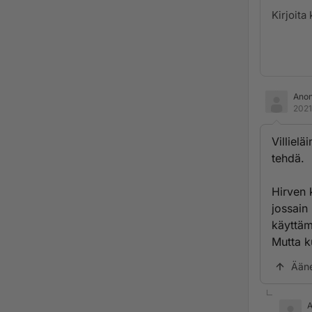
Ano
2021
Villiel
tehdä.
Hirven 
jossain
käyttäm
Mutta k
Ään