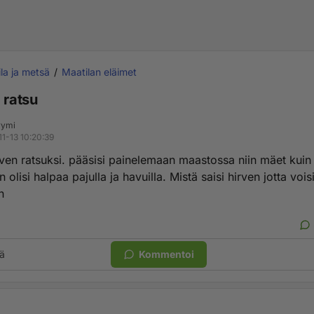
la ja metsä
Maatilan eläimet
 ratsu
yymi
11-13 10:20:39
rven ratsuksi. pääsisi painelemaan maastossa niin mäet kuin 
n olisi halpaa pajulla ja havuilla. Mistä saisi hirven jotta vois
n
ä
Kommentoi