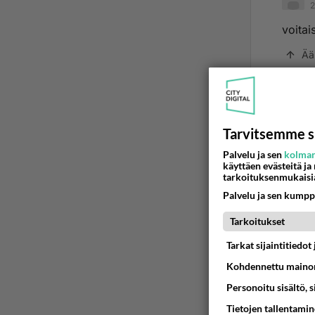
2
voitai
Ää
2
Aikana
Tarvitsemme s
olisiv
Palvelu ja sen
kolman
soise
käyttäen evästeitä ja
tarkoituksenmukaisi
kuiten
Palvelu ja sen kumpp
joku v
Tarkoitukset
Hirven
Tarkat sijaintitiedo
aikain
sen ta
Kohdennettu mainon
osa-ai
Personoitu sisältö, 
rosmot
Tietojen tallentamine
Hirven