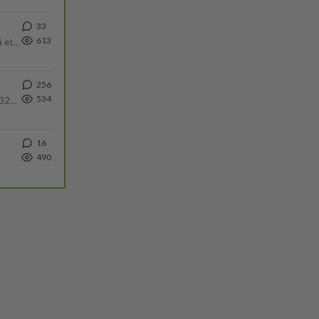
33
613
Välimme menivät niin pahasti solmuun, ettei niitä voi enää korjata. On aika jatkaa elämässä eteenpäin. Toivon sulle kaik
256
534
Nyt menee kissalan poikien touhu liian pitkälle! https://www.is.fi/kotimaa/art-2000012193221.html Karu video mopomiiti
16
490