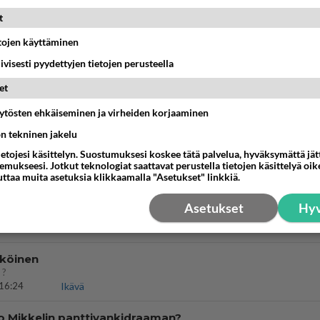
t
nestä
K
etojen käyttäminen
iivisesti pyydettyjen tietojen perusteella
Kommentoi aloitusta...
et
äytösten ehkäiseminen ja virheiden korjaaminen
Ketjusta on poistettu
2
sääntöjenvastaista viestiä.
ön tekninen jakelu
ietojesi käsittelyn. Suostumuksesi koskee tätä palvelua, hyväksymättä jä
Takaisin ylös
mukseesi. Jotkut teknologiat saattavat perustella tietojen käsittelyä oike
uttaa muita asetuksia klikkaamalla "Asetukset" linkkiä.
MMAT KESKUSTELUT
Asetukset
Hyv
IKKO
KUUKAUSI
köinen
 ?
16:24
Ikävä
o Mikkelin panttivankidraaman?