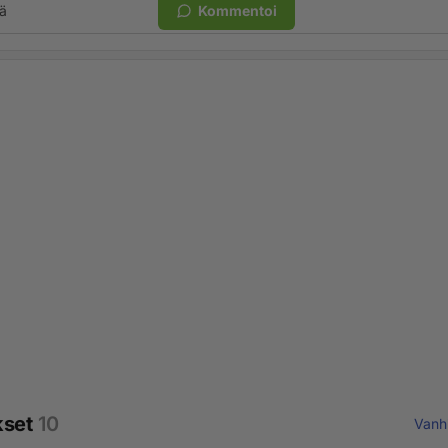
ä
Kommentoi
kset
10
Vanh