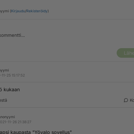
yymi (
Kirjaudu
/
Rekisteröidy
)
Lähe
nyymi
-11-25 15:17:52
ö kukaan
estä
K
Anonyymi
021-11-26 21:38:27
apsi kaupasta "Yövalo sovellus"