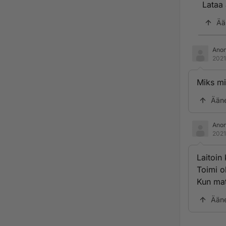
Lataa 
Ää
Ano
2021
Miks mi
Ään
Ano
2021
Laitoin
Toimi o
Kun mat
Ään