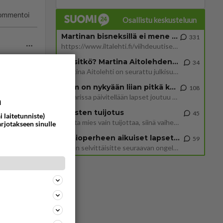
ommentoi
Osallistu keskusteluun
Martinan bisneksillä ei mene hyvin
331
https://www.iltalehti.fi/viihdeuutiset/a/c46da6ab-340f-4790-aaa7-0865eed2336 Yrityksen konkurssihakemus on tullut kärä
Tiesitkö? Martina Aitolehden isäpuoli on tämä suosittu laulaja
34
Martina Aitolehti on seurattu julkisuuden henkilö. Lähipiiriin mahtuu muitakin tunnettuja henkilöitä. Tiesitkö, että Ma
2 km on nykyään liian pitkä koulumatka
108
ommentoi
Hesarissa päivitellään lapset joutuu nyt kulkemaan 2 km kouluun jösses. Ruostefillarilla tuo matka menee vaikka miten äk
a
Miesten tuijotus
45
i laitetunniste)
Mutta mies vain tuijottaa, siinä vaiheessa käännän itse pään pois. Mikä juttu? Yleensä jos joku tuijottaa tai katsoo, hä
arjotakseen sinulle
Uusioperheen aikuiset lapset tyhjentää jääkaapin käydessään
59
Miten selvittäisitte seuraavan ongelman, meillä on uusioperhe, minulla teini-ikäiset lapset ja puolisolla aikuiset, jotk
ommentoi