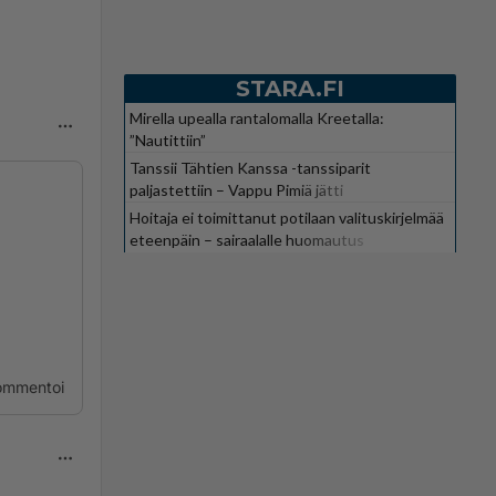
STARA.FI
Mirella upealla rantalomalla Kreetalla:
”Nautittiin”
Tanssii Tähtien Kanssa -tanssiparit
paljastettiin – Vappu Pimiä jätti
suosikkiohjelman
Hoitaja ei toimittanut potilaan valituskirjelmää
eteenpäin – sairaalalle huomautus
ommentoi