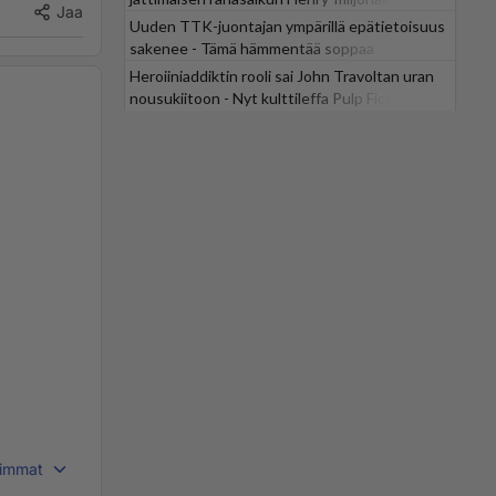
Jaa
Uuden TTK-juontajan ympärillä epätietoisuus
sakenee - Tämä hämmentää soppaa
Heroiiniaddiktin rooli sai John Travoltan uran
nousukiitoon - Nyt kulttileffa Pulp Fiction
tv:stä
immat