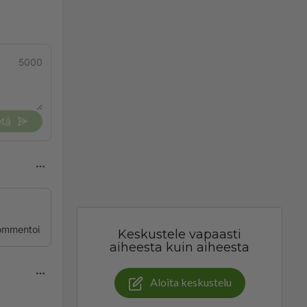
5000
tä
ommentoi
Keskustele vapaasti
aiheesta kuin aiheesta
Aloita keskustelu