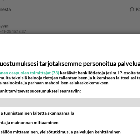
nestä
K
nyymi
-11-25 15:18:37
sivustolla ei pysty teiden valintaa.
estä
K
uostumuksesi tarjotaksemme personoitua palvelu
nen osapuolen toimittajat (73)
keräävät henkilötietoja (esim. IP-osoite ta
nyymi
 muita teknisiä keinoja tietojen tallentamiseen ja lukemiseen laitteellasi t
-11-26 21:31:48
a mainoksia ja parhaan mahdollisen asiakaskokemuksen.
anit tarvitsevat suostumuksesi seuraaviin:
tår inte.
estä
K
t ja tunnistaminen laitetta skannaamalla
ta ja mainonnan mittaaminen
sisällön mittaaminen, yleisötutkimus ja palvelujen kehittäminen