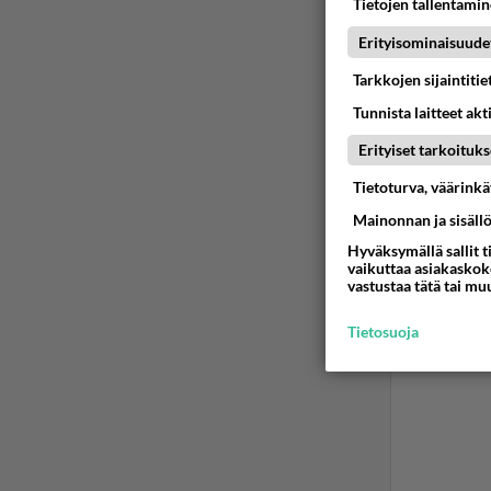
Tietojen tallentamine
Erityisominaisuude
Tarkkojen sijaintiti
Tunnista laitteet akt
Erityiset tarkoituks
Tietoturva, väärink
Mainonnan ja sisäll
Hyväksymällä sallit t
vaikuttaa asiakaskoke
vastustaa tätä tai mu
Tietosuoja