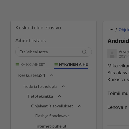
Keskustelun etusivu
Ohjel
Aiheet listaus
Android 
Anon
2021-
KAIKKI AIHEET
NYKYINEN AIHE
Mikä vika
Siis alasv
Keskustelu24
Kaikissa 
Tiede ja teknologia
Toimii mui
Tietotekniikka
Ohjelmat ja sovellukset
Lenova n
Flash ja Shockwave
Internet-puhelut