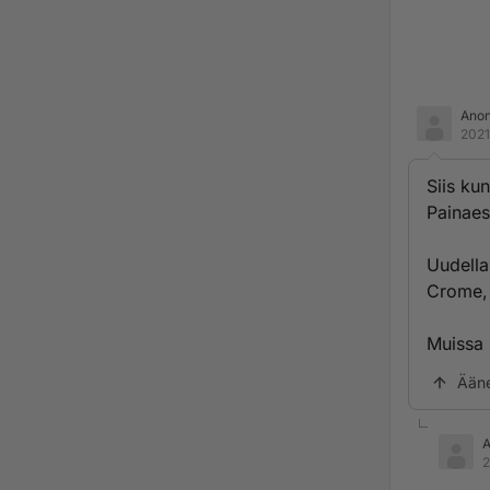
Ano
2021
Siis ku
Painaes
Uudella
Crome, 
Muissa 
Ään
2