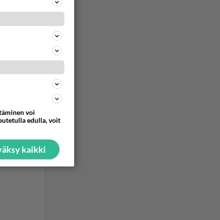
ttäminen voi
utetulla edulla, voit
äksy kaikki