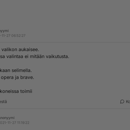
nyymi
-11-27 06:52:27
n valikon aukaisee.
sa valintaa ei mitään vaikutusta.
kaan selimella.
opera ja brave.
koneissa toimii
estä
K
Anonyymi
021-11-27 11:19:22