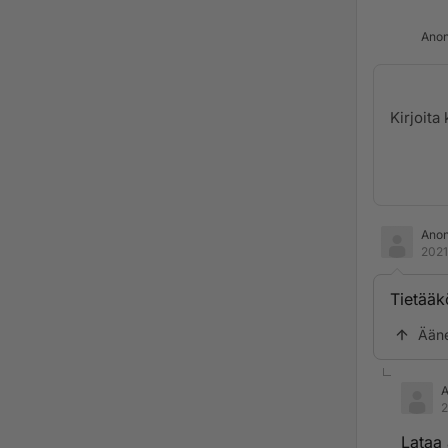
Anon
Ano
2021
Tietääk
Ään
2
Lataa 