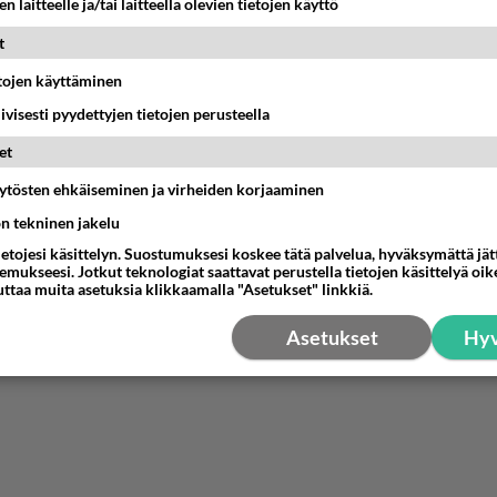
n laitteelle ja/tai laitteella olevien tietojen käyttö
t
etojen käyttäminen
iivisesti pyydettyjen tietojen perusteella
et
äytösten ehkäiseminen ja virheiden korjaaminen
ön tekninen jakelu
ietojesi käsittelyn. Suostumuksesi koskee tätä palvelua, hyväksymättä jä
mukseesi. Jotkut teknologiat saattavat perustella tietojen käsittelyä oike
uttaa muita asetuksia klikkaamalla "Asetukset" linkkiä.
Asetukset
Hyv