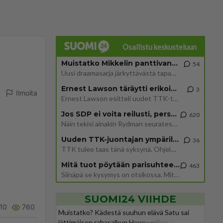
Osallistu keskusteluun
Muistatko Mikkelin panttivankidraaman?
54
Uusi draamasarja järkyttävästä tapauksesta on tulossa. Tositapahtumiin perustuva sarja ammentaa vuoden 1986 Mikkelin pan
Ernest Lawson täräytti erikoisen heiton TTK-lehdistötilaisuudessa: " Onko tässä tarkoituksena...?"
3
Ilmoita
Ernest Lawson esitteli uudet TTK-tähtioppilaat ja opettajat torstaina 6.8. lehdistölle. Tulevalla kaudella on yksi hausk
Jos SDP ei voita reilusti, persut kumoavat demokratian Suomesta
620
Näin tekisi ainakin Rydman seuratessaan idolinsa Trumpin mallia https://www.is.fi/politiikka/art-2000012187244.html
Uuden TTK-juontajan ympärillä epätietoisuus sakenee - Nyt MTV hämmentää soppaa
36
TTK tulee taas tänä syksynä. Ohjelman uudet tähtioppilaat julkistetaan torstaina 6. elokuuta klo 14 alkavassa lehdistö
Mitä tuot pöytään parisuhteessa?
463
Siinäpä se kysymys on otsikossa. Mitäpä siis tuot/toisit pöytään parisuhteessa? Oletko mies vai nainen? Koetko sen mitä
SUOMI24 VIIHDE
10
760
Muistatko? Kädestä suuhun elävä Satu sai
jättimäisen rahasalkun Henry-miljonääriltä