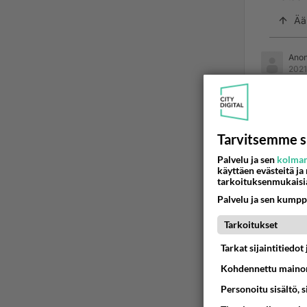
Ää
Ano
2021
Millään 
Ään
Tarvitsemme s
Palvelu ja sen
kolman
Ano
käyttäen evästeitä ja
2021
tarkoituksenmukaisi
Palvelu ja sen kumpp
Jag förs
Tarkoitukset
Ään
Tarkat sijaintitiedo
Kohdennettu mainon
Personoitu sisältö, 