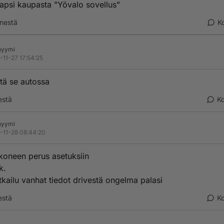
apsi kaupasta "Yövalo sovellus"
nestä
K
nyymi
-11-27 17:54:25
tä se autossa
estä
K
nyymi
-11-28 08:44:20
 koneen perus asetuksiin
k.
kailu vanhat tiedot drivestä ongelma palasi
estä
K