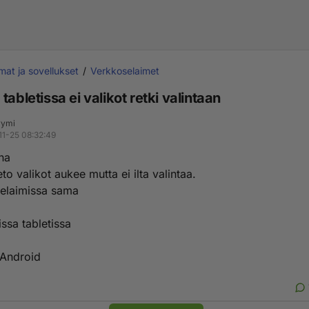
mat ja sovellukset
Verkkoselaimet
tabletissa ei valikot retki valintaan
yymi
11-25 08:32:49
na
eto valikot aukee mutta ei ilta valintaa.
selaimissa sama
ssa tabletissa
 Android