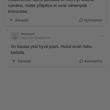
rumaksi, mutta ylläpitoa ei voisi vähempää
kiinnostaa.
Äänestä
Kommentoi
Anonyymi
2022-05-01 08:02:17
On tuossa yksi hyvä puoli. Hullut eivät riehu
kadulla.
Äänestä
Kommentoi