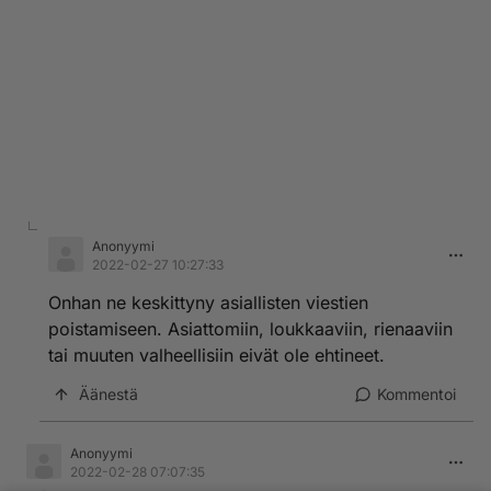
Anonyymi
2022-02-27 10:27:33
Onhan ne keskittyny asiallisten viestien
poistamiseen. Asiattomiin, loukkaaviin, rienaaviin
tai muuten valheellisiin eivät ole ehtineet.
Äänestä
Kommentoi
Anonyymi
2022-02-28 07:07:35