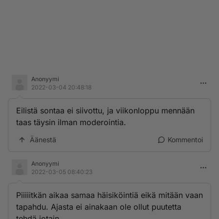
Anonyymi
2022-03-04 20:48:18
Eilistä sontaa ei siivottu, ja viikonloppu mennään
taas täysin ilman moderointia.
Äänestä
Kommentoi
Anonyymi
2022-03-05 08:40:23
Piiiiitkän aikaa samaa häisiköintiä eikä mitään vaan
tapahdu. Ajasta ei ainakaan ole ollut puutetta
tehdä jotain.