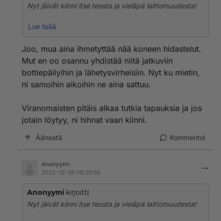
Nyt jäivät kiinni itse teosta ja vieläpä laittomuudesta!
Kirjoitin hyvin suoraa ja melkein herjaavaa tekstiä
Lue lisää
heidän taidoistaan. Poistivat alta aikayksikön. Mutta
samalla WeeKympin Virusten ja uhkien torjunta ilmoitti
Joo, mua aina ihmetyttää nää koneen hidastelut.
jotain tapahtuneen. Oli tullut estoa ohjelman ja
Mut en oo osannu yhdistää niitä jatkuviin
yhteyden käyttöön. Tuskinpa kukaan hakkeri estäisi
bottiepäilyihin ja lähetysvirheisiin. Nyt ku mietin,
suolen käyttöä elleivät he itse.
ni samoihin aikoihin ne aina sattuu.
Uhkien torjunta poisti uhan, mutta ylläpidon
hekkerointi koneelleni oli tapahtunut tosi. Nyt selvisi,
Viranomaisten pitäis alkaa tutkia tapauksia ja jos
miksi ei saisi käyttää VPN-yhteyttä. Sehän estäisi
jotain löytyy, ni hihnat vaan kiinni.
moiset uhat.
Äänestä
Kommentoi
Anonyymi
2022-12-28 08:29:56
Anonyymi
kirjoitti:
Nyt jäivät kiinni itse teosta ja vieläpä laittomuudesta!