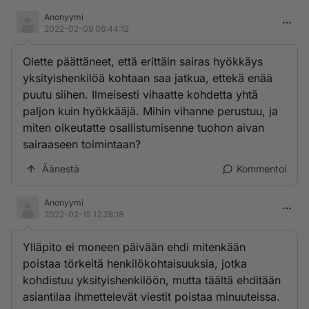
Anonyymi
Uhkien torjunta poisti uhan, mutta ylläpidon
2022-02-09 06:44:12
hekkerointi koneelleni oli tapahtunut tosi. Nyt selvisi,
miksi ei saisi käyttää VPN-yhteyttä. Sehän estäisi
Olette päättäneet, että erittäin sairas hyökkäys
moiset uhat.
yksityishenkilöä kohtaan saa jatkua, ettekä enää
puutu siihen. Ilmeisesti vihaatte kohdetta yhtä
paljon kuin hyökkääjä. Mihin vihanne perustuu, ja
miten oikeutatte osallistumisenne tuohon aivan
sairaaseen toimintaan?
Äänestä
Kommentoi
Anonyymi
2022-02-15 12:28:18
Ylläpito ei moneen päivään ehdi mitenkään
poistaa törkeitä henkilökohtaisuuksia, jotka
kohdistuu yksityishenkilöön, mutta täältä ehditään
asiantilaa ihmettelevät viestit poistaa minuuteissa.