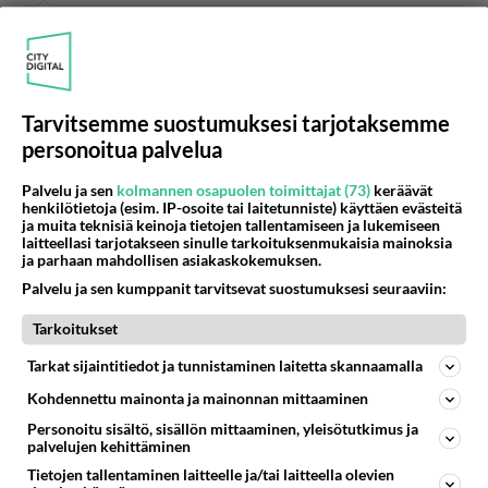
Viisi päivää mennyt. Ehkä ylläpito tekee jotain
sitten, kun edes joku siellä saa päänsä kuntoon.
Äänestä
Kommentoi
Tarvitsemme suostumuksesi tarjotaksemme
personoitua palvelua
Anonyymi
2022-03-01 08:19:22
Palvelu ja sen
kolmannen osapuolen toimittajat (73)
keräävät
henkilötietoja (esim. IP-osoite tai laitetunniste) käyttäen evästeitä
Ylläpito ilmeisesti testaa, että missä vaiheessa
ja muita teknisiä keinoja tietojen tallentamiseen ja lukemiseen
laitteellasi tarjotakseen sinulle tarkoituksenmukaisia mainoksia
poliisi puuttuu asiaan. Se tulee kyllä saamaan
ja parhaan mahdollisen asiakaskokemuksen.
vastauksen.
Palvelu ja sen kumppanit tarvitsevat suostumuksesi seuraaviin:
Äänestä
Kommentoi
Tarkoitukset
Tarkat sijaintitiedot ja tunnistaminen laitetta skannaamalla
Anonyymi
2022-03-01 09:51:06
Kohdennettu mainonta ja mainonnan mittaaminen
Ja hah hah! Poliisi on itse ilmoittanut
Personoitu sisältö, sisällön mittaaminen, yleisötutkimus ja
palvelujen kehittäminen
preferoinneistaan resurssipulassaan. Eli tämä on
Tietojen tallentaminen laitteelle ja/tai laitteella olevien
listalla viimeisenä eli koskaan ei näin alas