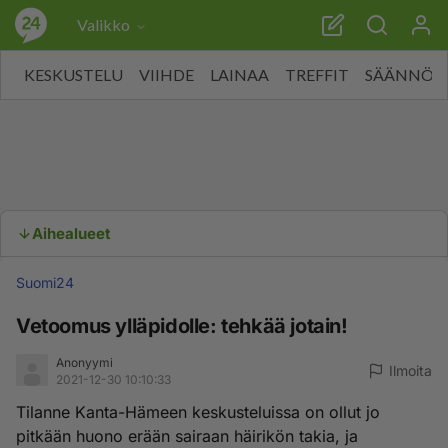
Valikko
KESKUSTELU
VIIHDE
LAINAA
TREFFIT
SÄÄNNÖT
Aihealueet
Suomi24
Vetoomus ylläpidolle: tehkää jotain!
Anonyymi
Ilmoita
2021-12-30 10:10:33
Tilanne Kanta-Hämeen keskusteluissa on ollut jo
pitkään huono erään sairaan häirikön takia, ja