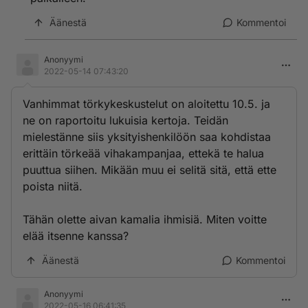
Äänestä
Kommentoi
Anonyymi
2022-05-14 07:43:20
Vanhimmat törkykeskustelut on aloitettu 10.5. ja
ne on raportoitu lukuisia kertoja. Teidän
mielestänne siis yksityishenkilöön saa kohdistaa
erittäin törkeää vihakampanjaa, ettekä te halua
puuttua siihen. Mikään muu ei selitä sitä, että ette
poista niitä.
Tähän olette aivan kamalia ihmisiä. Miten voitte
elää itsenne kanssa?
Äänestä
Kommentoi
Anonyymi
2022-05-16 06:41:35