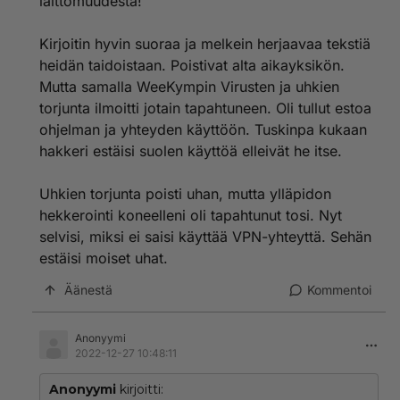
laittomuudesta!
Kirjoitin hyvin suoraa ja melkein herjaavaa tekstiä
heidän taidoistaan. Poistivat alta aikayksikön.
Mutta samalla WeeKympin Virusten ja uhkien
torjunta ilmoitti jotain tapahtuneen. Oli tullut estoa
ohjelman ja yhteyden käyttöön. Tuskinpa kukaan
hakkeri estäisi suolen käyttöä elleivät he itse.
Uhkien torjunta poisti uhan, mutta ylläpidon
hekkerointi koneelleni oli tapahtunut tosi. Nyt
selvisi, miksi ei saisi käyttää VPN-yhteyttä. Sehän
estäisi moiset uhat.
Äänestä
Kommentoi
Anonyymi
2022-12-27 10:48:11
Anonyymi
kirjoitti: