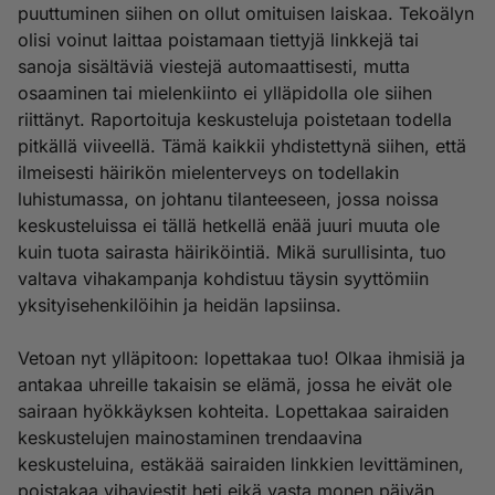
puuttuminen siihen on ollut omituisen laiskaa. Tekoälyn
olisi voinut laittaa poistamaan tiettyjä linkkejä tai
sanoja sisältäviä viestejä automaattisesti, mutta
osaaminen tai mielenkiinto ei ylläpidolla ole siihen
riittänyt. Raportoituja keskusteluja poistetaan todella
pitkällä viiveellä. Tämä kaikkii yhdistettynä siihen, että
ilmeisesti häirikön mielenterveys on todellakin
luhistumassa, on johtanu tilanteeseen, jossa noissa
keskusteluissa ei tällä hetkellä enää juuri muuta ole
kuin tuota sairasta häiriköintiä. Mikä surullisinta, tuo
valtava vihakampanja kohdistuu täysin syyttömiin
yksityisehenkilöihin ja heidän lapsiinsa.
Vetoan nyt ylläpitoon: lopettakaa tuo! Olkaa ihmisiä ja
antakaa uhreille takaisin se elämä, jossa he eivät ole
sairaan hyökkäyksen kohteita. Lopettakaa sairaiden
keskustelujen mainostaminen trendaavina
keskusteluina, estäkää sairaiden linkkien levittäminen,
poistakaa vihaviestit heti eikä vasta monen päivän