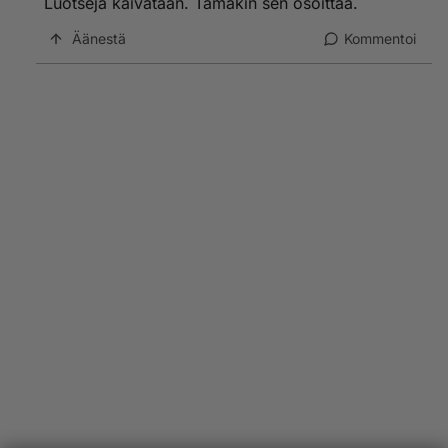
Luotseja kaivataan. Tämäkin sen osoittaa.
Äänestä
Kommentoi