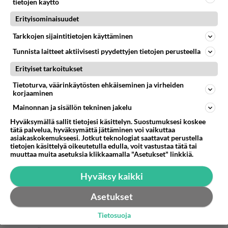
tietojen käyttö
juttupinossa päästä.
Erityisominaisuudet
Vai onko joku havainnut, että mitään tämmöistä
olisi kokaan lähdetty tutkimaan?
Tarkkojen sijaintitietojen käyttäminen
Tunnista laitteet aktiivisesti pyydettyjen tietojen perusteella
Äänestä
Kommentoi
Erityiset tarkoitukset
Anonyymi
Tietoturva, väärinkäytösten ehkäiseminen ja virheiden
2022-03-01 15:25:53
korjaaminen
Mainonnan ja sisällön tekninen jakelu
Anonyymi
kirjoitti:
Ja hah hah! Poliisi on itse ilmoittanut preferoinneistaan
Hyväksymällä sallit tietojesi käsittelyn. Suostumuksesi koskee
tätä palvelua, hyväksymättä jättäminen voi vaikuttaa
resurssipulassaan. Eli tämä on listalla viimeisenä eli
asiakaskokemukseesi. Jotkut teknologiat saattavat perustella
koskaan ei näin alas juttupinossa päästä.
Lue lisää
tietojen käsittelyä oikeutetulla edulla, voit vastustaa tätä tai
Vai onko joku havainnut, että mitään tämmöistä olisi
muuttaa muita asetuksia klikkaamalla "Asetukset" linkkiä.
kokaan lähdetty tutkimaan?
Näköjään ylläpito ei kumminkaan uskaltanut
Hyväksy kaikki
ottaa sitä riskiä. Kuuden päivän pohdinnan
jälkeen poisti sen sonnan. Täältä lähti asiaa
Asetukset
ihmettelevä viesti äärimmäisen paljon
nopeammin, joten prioriteetit on kunnossa.
Tietosuoja