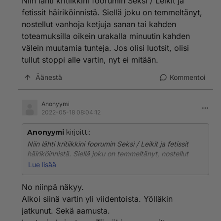
Niin lähti kritiikkini foorumin Seksi / Leikit ja
fetissit häiriköinnistä. Siellä joku on temmeltänyt,
nostellut vanhoja ketjuja sanan tai kahden
toteamuksilla oikein urakalla minuutin kahden
välein muutamia tunteja. Jos olisi luotsit, olisi
tullut stoppi alle vartin, nyt ei mitään.
Äänestä
Kommentoi
Anonyymi
2022-05-18 08:04:12
Anonyymi
kirjoitti:
Niin lähti kritiikkini foorumin Seksi / Leikit ja fetissit
häiriköinnistä. Siellä joku on temmeltänyt, nostellut
vanhoja ketjuja sanan tai kahden toteamuksilla oikein
Lue lisää
urakalla minuutin kahden välein muutamia tunteja. Jos
olisi luotsit, olisi tullut stoppi alle vartin, nyt ei mitään.
No niinpä näkyy.
Alkoi siinä vartin yli viidentoista. Yölläkin
jatkunut. Sekä aamusta.