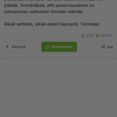
päästä. Ymmärtäkää, että passiivisuutenne on
tuhoamassa viattomien ihmisten elämää.
Älkää selitelkö, älkää etsikö tekosyitä. Toimikaa!
275
10279
Äänestä
Kommentoi
Jaa