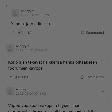
Anonyymi
2022-04-22 10:52:49
Yandex ja Vladimir p.
Äänestä
Kommentoi
Anonyymi
2022-04-22 22:28:46
Koko ajan tekevät kaikkensa hankaloittaakseen
foorumien käyttöä.
Äänestä
Kommentoi
Anonyymi
2022-05-01 07:15:08
Vappu vedetään näköjään täysin ilman
moderointia. Meno palstalla on mennyt todella