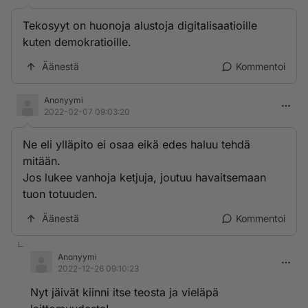
Tekosyyt on huonoja alustoja digitalisaatioille
kuten demokratioille.
Äänestä
Kommentoi
Anonyymi
2022-02-07 09:03:20
Ne eli ylläpito ei osaa eikä edes haluu tehdä
mitään.
Jos lukee vanhoja ketjuja, joutuu havaitsemaan
tuon totuuden.
Äänestä
Kommentoi
Anonyymi
2022-12-26 09:10:23
Nyt jäivät kiinni itse teosta ja vieläpä