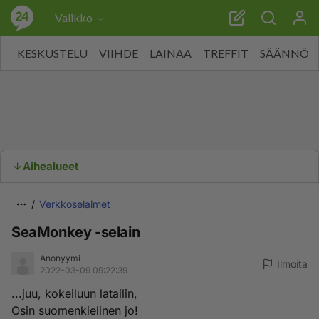
Valikko
KESKUSTELU
VIIHDE
LAINAA
TREFFIT
SÄÄNNÖT
Aihealueet
Verkkoselaimet
SeaMonkey -selain
Anonyymi
Ilmoita
2022-03-09 09:22:39
...juu, kokeiluun latailin,
Osin suomenkielinen jo!