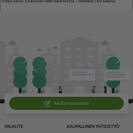
Poliisi valvoi Jyväskylän rallin liikennettä – mätkäisi 160 sakkoa
Aloita keskustelu
PALAUTE
KAUPALLINEN YHTEISTYÖ