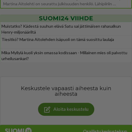
Martina Aitolehti on seurattu julkisuuden henkilö. Lähipiiriin mahtuu muitakin tunnettuja henkilöitä. Tiesitkö, että Ma
SUOMI24 VIIHDE
Muistatko? Kädestä suuhun elävä Satu sai jättimäisen rahasalkun
Henry-miljonääriltä
Tiesitkö? Martina Aitolehden isäpuoli on tämä suosittu laulaja
Mika Myllylä kuoli yksin omassa kodissaan - Millainen mies oli palvottu
urheilusankari?
Keskustele vapaasti aiheesta kuin
aiheesta
Aloita keskustelu
Osallistu keskusteluun