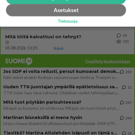
Asetukset
65
Voiko meidän välit
746
Koskaan parantua tästä?
Tietosuoja
05.08.2026 05:34
Ikävä
59
Mitä töitä kaivattusi on tehnyt?
735
😅
05.08.2026 13:25
Ikävä
Osallistu keskusteluun
Jos SDP ei voita reilusti, persut kumoavat demokratian Suomesta
292
Näin tekisi ainakin Rydman seuratessaan idolinsa Trumpin mallia https://www.is.fi/politiikka/art-2000012187244.html
Uuden TTK-juontajan ympärillä epätietoisuus sakenee - Nyt MTV hämmentää soppaa
12
TTK tulee taas tänä syksynä. Ohjelman uudet tähtioppilaat julkistetaan torstaina 6. elokuuta klo 14 alkavassa lehdistö
Mitä tuot pöytään parisuhteessa?
397
Siinäpä se kysymys on otsikossa. Mitäpä siis tuot/toisit pöytään parisuhteessa? Oletko mies vai nainen? Koetko sen mitä
Martinan bisneksillä ei mene hyvin
284
https://www.iltalehti.fi/viihdeuutiset/a/c46da6ab-340f-4790-aaa7-0865eed2336 Yrityksen konkurssihakemus on tullut kärä
Tiesitkö? Martina Aitolehden isäpuoli on tämä suosittu laulaja
28