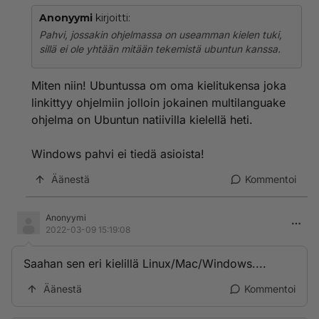
Anonyymi
kirjoitti:
Pahvi, jossakin ohjelmassa on useamman kielen tuki,
sillä ei ole yhtään mitään tekemistä ubuntun kanssa.
Miten niin! Ubuntussa om oma kielitukensa joka
linkittyy ohjelmiin jolloin jokainen multilanguake
ohjelma on Ubuntun natiivilla kielellä heti.
Windows pahvi ei tiedä asioista!
Äänestä
Kommentoi
Anonyymi
2022-03-09 15:19:08
Saahan sen eri kielillä Linux/Mac/Windows....
Äänestä
Kommentoi