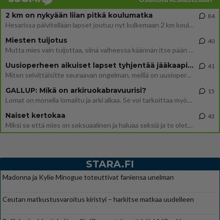
2 km on nykyään liian pitkä koulumatka
84
Hesarissa päivitellään lapset joutuu nyt kulkemaan 2 km kouluun jösses. Ruostefillarilla tuo matka menee vaikka miten äk
Miesten tuijotus
40
Mutta mies vain tuijottaa, siinä vaiheessa käännän itse pään pois. Mikä juttu? Yleensä jos joku tuijottaa tai katsoo, hä
Uusioperheen aikuiset lapset tyhjentää jääkaapin käydessään
41
Miten selvittäisitte seuraavan ongelman, meillä on uusioperhe, minulla teini-ikäiset lapset ja puolisolla aikuiset, jotk
GALLUP: Mikä on arkiruokabravuurisi?
15
Lomat on monella lomailtu ja arki alkaa. Se voi tarkoittaa myös sitä, että grillailut on grillattu ja palataan arjen ruo
Naiset kertokaa
43
Miksi se että mies on seksuaalinen ja haluaa seksiä ja te olette hänen mielestänne haluttava on vastenmielistä? Mikä sii
STARA.FI
Madonna ja Kylie Minogue toteuttivat faniensa unelman
Ceutan matkustusvaroitus kiristyi – harkitse matkaa uudelleen