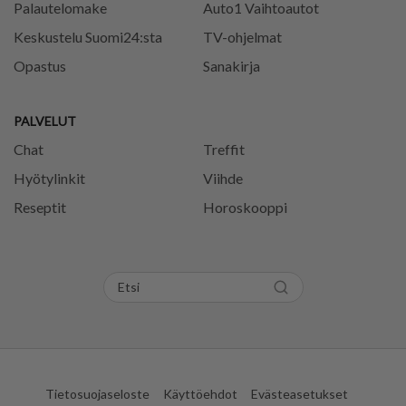
Palautelomake
Auto1 Vaihtoautot
Keskustelu Suomi24:sta
TV-ohjelmat
Opastus
Sanakirja
PALVELUT
Chat
Treffit
Hyötylinkit
Viihde
Reseptit
Horoskooppi
Tietosuojaseloste
Käyttöehdot
Evästeasetukset