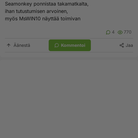
Seamonkey ponnistaa takamatkalta,
ihan tutustumisen arvoinen,
myös MsWIN10 näyttää toimivan
4
770
Äänestä
Kommentoi
Jaa