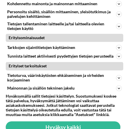
918
Kohdennettu mainonta ja mainonnan mittaaminen
Hesarissa päivitellään lapset joutuu nyt kulkemaan 2 km kouluun jösses. Ruostefillarilla tuo matka menee vaikka miten äk
04.08.2026 10:07
Lieksa
Personoitu sisältö, sisällön mittaaminen, yleisötutkimus ja
palvelujen kehittäminen
28
Tiesitkö? Martina Aitolehden isäpuoli on tämä suosittu laulaja
Tietojen tallentaminen laitteelle ja/tai laitteella olevien
895
Martina Aitolehti on seurattu julkisuuden henkilö. Lähipiiriin mahtuu muitakin tunnettuja henkilöitä. Tiesitkö, että Ma
tietojen käyttö
05.08.2026 07:23
Kotimaiset julkkisjuorut
Erityisominaisuudet
54
Mikä sinua ja kaivattuasi
Tarkkojen sijaintitietojen käyttäminen
832
Yhdistää??????
Tunnista laitteet aktiivisesti pyydettyjen tietojen perusteella
04.08.2026 18:50
Ikävä
Erityiset tarkoitukset
40
Sinulle mies
799
Kohtaamme jälleen kun on oikea aika. Sitä ei voi mikään eikä kukaan estää <3 <3
Tietoturva, väärinkäytösten ehkäiseminen ja virheiden
korjaaminen
04.08.2026 15:01
Ikävä
Mainonnan ja sisällön tekninen jakelu
75
Miia Heikkinen avautui !
Hyväksymällä sallit tietojesi käsittelyn. Suostumuksesi koskee
767
Olipa hyvä kirjoitus, kiitos. Ongelmat mitkä nostat esille on todellisia ja tämä ylimielisyys totta ja se näkyy kaikessa
tätä palvelua, hyväksymättä jättäminen voi vaikuttaa
04.08.2026 04:27
Judo
asiakaskokemukseesi. Jotkut teknologiat saattavat perustella
tietojen käsittelyä oikeutetulla edulla, voit vastustaa tätä tai
muuttaa muita asetuksia klikkaamalla "Asetukset" linkkiä.
60
Mitä uskot hänen ajattelevan sinusta?
761
😇
Hyväksy kaikki
04.08.2026 18:30
Ikävä