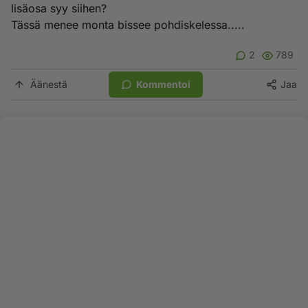
lisäosa syy siihen?
Tässä menee monta bissee pohdiskelessa.....
2
789
Äänestä
Kommentoi
Jaa