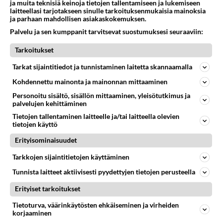
ja muita teknisiä keinoja tietojen tallentamiseen ja lukemiseen
29
Olen luovuttanut
laitteellasi tarjotakseen sinulle tarkoituksenmukaisia mainoksia
507
Välimme menivät niin pahasti solmuun, ettei niitä voi enää korjata. On aika jatkaa elämässä eteenpäin. Toivon sulle kaik
ja parhaan mahdollisen asiakaskokemuksen.
07.08.2026 15:03
Ikävä
Palvelu ja sen kumppanit tarvitsevat suostumuksesi seuraaviin:
4
Ernest Lawson täräytti erikoisen heiton TTK-lehdistötilaisuudessa: " Onko tässä tarkoituksena...?"
Tarkoitukset
492
Ernest Lawson esitteli uudet TTK-tähtioppilaat ja opettajat torstaina 6.8. lehdistölle. Tulevalla kaudella on yksi hausk
Tarkat sijaintitiedot ja tunnistaminen laitetta skannaamalla
07.08.2026 07:20
Kotimaiset julkkisjuorut
Kohdennettu mainonta ja mainonnan mittaaminen
27
En välitä sinusta yhtään
Personoitu sisältö, sisällön mittaaminen, yleisötutkimus ja
426
Olet pelkkä itsestään liikoja luuleva ämmä. Kierrän sinut kaukaa nyt ja aina. Olit mulle pelkkä lelu vaan.
palvelujen kehittäminen
07.08.2026 17:14
Ikävä
Tietojen tallentaminen laitteelle ja/tai laitteella olevien
tietojen käyttö
33
Nainen. Onko meissä
415
Sinusta jotain samaa? Näköä tai luonteenpiirteitä? Utelias
Erityisominaisuudet
07.08.2026 21:51
Ikävä
Tarkkojen sijaintitietojen käyttäminen
66
Hyvä ihminen
Tunnista laitteet aktiivisesti pyydettyjen tietojen perusteella
409
Koetko olevasi hyvä ihminen ja kohteletko toisia arvostavasti?
Erityiset tarkoitukset
08.08.2026 05:09
Ikävä
Tietoturva, väärinkäytösten ehkäiseminen ja virheiden
32
Jotenkin tunnen vahingoniloa
korjaaminen
405
Tunnenpa vaan. Ei saisi, mutta väkisinkin tunnen.