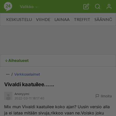
Valikko
KESKUSTELU
VIIHDE
LAINAA
TREFFIT
SÄÄNNÖT
Aihealueet
Verkkoselaimet
Vivaldi kaatuilee......
Anonyymi
Ilmoita
2022-03-11 18:17:40
Mix mun Vivaldi kaatuilee koko ajan? Uusin versio alla
ja ei lataa mitään sivuja,rikkoo vaan ne.Voisko joku