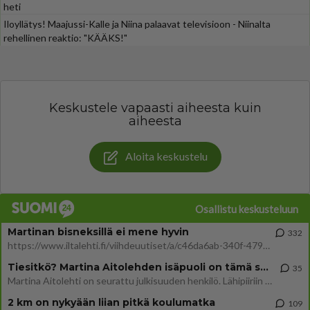
heti
Iloyllätys! Maajussi-Kalle ja Niina palaavat televisioon - Niinalta
rehellinen reaktio: "KÄÄKS!"
Keskustele vapaasti aiheesta kuin
aiheesta
Aloita keskustelu
Osallistu keskusteluun
Martinan bisneksillä ei mene hyvin
332
https://www.iltalehti.fi/viihdeuutiset/a/c46da6ab-340f-4790-aaa7-0865eed2336 Yrityksen konkurssihakemus on tullut kärä
Tiesitkö? Martina Aitolehden isäpuoli on tämä suosittu laulaja
35
Martina Aitolehti on seurattu julkisuuden henkilö. Lähipiiriin mahtuu muitakin tunnettuja henkilöitä. Tiesitkö, että Ma
2 km on nykyään liian pitkä koulumatka
109