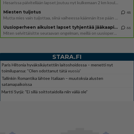
Hesarissa päivitellään lapset joutuu nyt kulkemaan 2 km kouluun jösses. Ruostefillarilla tuo matka menee vaikka miten äk
Miesten tuijotus
48
Mutta mies vain tuijottaa, siinä vaiheessa käännän itse pään pois. Mikä juttu? Yleensä jos joku tuijottaa tai katsoo, hä
Uusioperheen aikuiset lapset tyhjentää jääkaapin käydessään
66
Miten selvittäisitte seuraavan ongelman, meillä on uusioperhe, minulla teini-ikäiset lapset ja puolisolla aikuiset, jotk
STARA.FI
Paris Hiltonia hyväksikäytettiin laitoshoidossa – menetti nyt
toimilupansa: ”Olen odottanut tätä vuosia”
Tallinkin Romantika lähtee Italiaan – muutoksia alusten
satamapaikoissa
Martti Syrjä: ”Ei sillä soittotaidolla niin väliä ole”