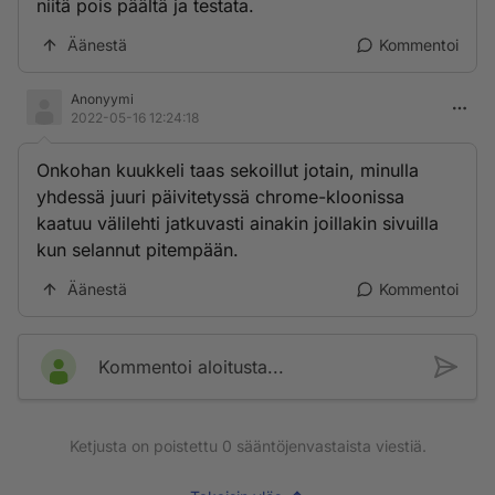
niitä pois päältä ja testata.
Äänestä
Kommentoi
Anonyymi
2022-05-16 12:24:18
Onkohan kuukkeli taas sekoillut jotain, minulla
yhdessä juuri päivitetyssä chrome-kloonissa
kaatuu välilehti jatkuvasti ainakin joillakin sivuilla
kun selannut pitempään.
Äänestä
Kommentoi
Kommentoi aloitusta...
Ketjusta on poistettu
0
sääntöjenvastaista viestiä.