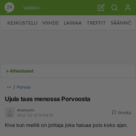
Valikko
KESKUSTELU
VIIHDE
LAINAA
TREFFIT
SÄÄNNÖT
Aihealueet
Porvoo
Ujula taas menossa Porvoosta
Anonyymi
Ilmoita
2022-03-31 10:04:10
Kiva kun meillä on johtaja joka haluaa pois koko ajan.