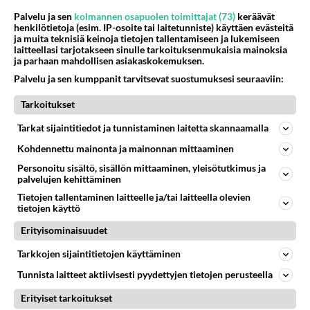
Palvelu ja sen
kolmannen osapuolen toimittajat (73)
keräävät
65
Mitä töitä kaivattusi on tehnyt?
henkilötietoja (esim. IP-osoite tai laitetunniste) käyttäen evästeitä
1021
😅
ja muita teknisiä keinoja tietojen tallentamiseen ja lukemiseen
laitteellasi tarjotakseen sinulle tarkoituksenmukaisia mainoksia
05.08.2026 13:25
Ikävä
ja parhaan mahdollisen asiakaskokemuksen.
74
Palvelu ja sen kumppanit tarvitsevat suostumuksesi seuraaviin:
Voiko meidän välit
980
Koskaan parantua tästä?
Tarkoitukset
05.08.2026 05:34
Ikävä
Tarkat sijaintitiedot ja tunnistaminen laitetta skannaamalla
53
Onko kaivattusi
766
Kohdennettu mainonta ja mainonnan mittaaminen
Kummallinen jossakin suhteessa?
05.08.2026 17:47
Ikävä
Personoitu sisältö, sisällön mittaaminen, yleisötutkimus ja
palvelujen kehittäminen
110
Kiteen Pallon superpesisjoukkue pelaa huumeiden vaikutuksen alaisena
Tietojen tallentaminen laitteelle ja/tai laitteella olevien
733
Huumerikos. Yleisesti uskotaan, että se seikka, että eräs KiPan pelaaja kärähtää huumeista, on vain jäävuoren huippu. M
tietojen käyttö
05.08.2026 03:21
Kitee
Erityisominaisuudet
75
Mies, olenko ymmärtänyt oikein?
Tarkkojen sijaintitietojen käyttäminen
732
Ystävyys/salainen suhde/molemmat ovat täysin poissuljettuja asioita? Nainen
Tunnista laitteet aktiivisesti pyydettyjen tietojen perusteella
05.08.2026 11:40
Ikävä
Erityiset tarkoitukset
468
Perussuomalaisten kannatus nousi rytinällä Ylen tänään julkaisemassa tuoreimmassa gallup-kyselyssä.