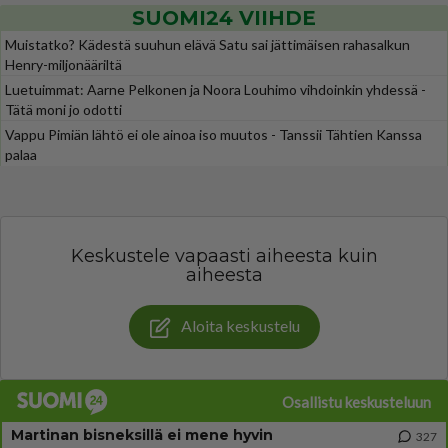
SUOMI24 VIIHDE
Muistatko? Kädestä suuhun elävä Satu sai jättimäisen rahasalkun
Henry-miljonääriltä
Luetuimmat: Aarne Pelkonen ja Noora Louhimo vihdoinkin yhdessä -
Tätä moni jo odotti
Vappu Pimiän lähtö ei ole ainoa iso muutos - Tanssii Tähtien Kanssa
palaa
Keskustele vapaasti aiheesta kuin
aiheesta
Aloita keskustelu
Osallistu keskusteluun
Martinan bisneksillä ei mene hyvin
327