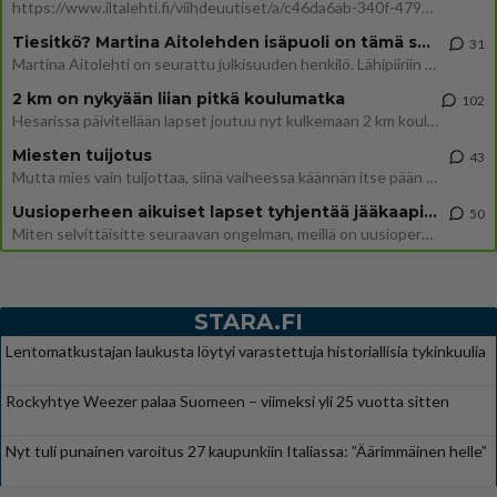
https://www.iltalehti.fi/viihdeuutiset/a/c46da6ab-340f-4790-aaa7-0865eed2336 Yrityksen konkurssihakemus on tullut kärä
Tiesitkö? Martina Aitolehden isäpuoli on tämä suosittu laulaja
31
Martina Aitolehti on seurattu julkisuuden henkilö. Lähipiiriin mahtuu muitakin tunnettuja henkilöitä. Tiesitkö, että Ma
2 km on nykyään liian pitkä koulumatka
102
Hesarissa päivitellään lapset joutuu nyt kulkemaan 2 km kouluun jösses. Ruostefillarilla tuo matka menee vaikka miten äk
Miesten tuijotus
43
Mutta mies vain tuijottaa, siinä vaiheessa käännän itse pään pois. Mikä juttu? Yleensä jos joku tuijottaa tai katsoo, hä
Uusioperheen aikuiset lapset tyhjentää jääkaapin käydessään
50
Miten selvittäisitte seuraavan ongelman, meillä on uusioperhe, minulla teini-ikäiset lapset ja puolisolla aikuiset, jotk
STARA.FI
Lentomatkustajan laukusta löytyi varastettuja historiallisia tykinkuulia
Rockyhtye Weezer palaa Suomeen – viimeksi yli 25 vuotta sitten
Nyt tuli punainen varoitus 27 kaupunkiin Italiassa: ”Äärimmäinen helle”