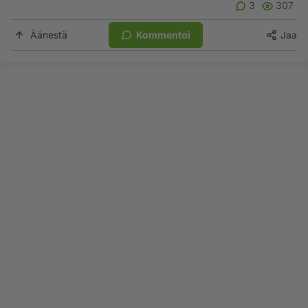
3
307
Äänestä
Kommentoi
Jaa