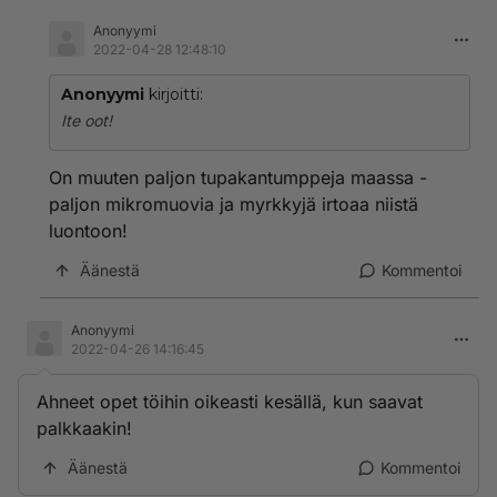
Anonyymi
2022-04-28 12:48:10
Anonyymi
kirjoitti:
Ite oot!
On muuten paljon tupakantumppeja maassa -
paljon mikromuovia ja myrkkyjä irtoaa niistä
luontoon!
Äänestä
Kommentoi
Anonyymi
2022-04-26 14:16:45
Ahneet opet töihin oikeasti kesällä, kun saavat
palkkaakin!
Äänestä
Kommentoi