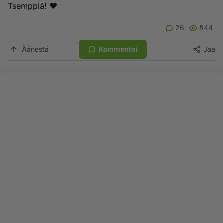
Tsemppiä! ❤️
26
844
Äänestä
Kommentoi
Jaa