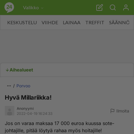
Valikko
KESKUSTELU
VIIHDE
LAINAA
TREFFIT
SÄÄNNÖT
Aihealueet
Porvoo
Hyvä Millariikka!
Anonyymi
Ilmoita
2022-04-19 16:24:33
Jos on varaa maksaa 17 000 euroa kuussa sote-
johtajille, pitää löytyä rahaa myös hoitajille!