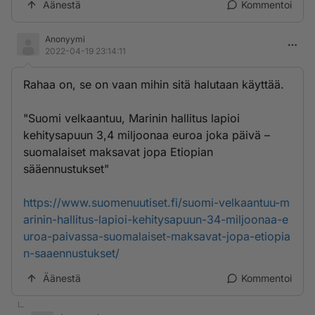
Äänestä
Kommentoi
Anonyymi
2022-04-19 23:14:11
Rahaa on, se on vaan mihin sitä halutaan käyttää.
"Suomi velkaantuu, Marinin hallitus lapioi
kehitysapuun 3,4 miljoonaa euroa joka päivä –
suomalaiset maksavat jopa Etiopian
sääennustukset"
https://www.suomenuutiset.fi/suomi-velkaantuu-m
arinin-hallitus-lapioi-kehitysapuun-34-miljoonaa-e
uroa-paivassa-suomalaiset-maksavat-jopa-etiopia
n-saaennustukset/
Äänestä
Kommentoi