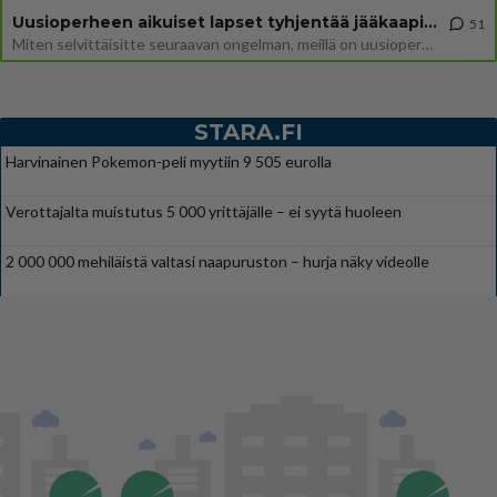
Uusioperheen aikuiset lapset tyhjentää jääkaapin käydessään
51
Miten selvittäisitte seuraavan ongelman, meillä on uusioperhe, minulla teini-ikäiset lapset ja puolisolla aikuiset, jotk
STARA.FI
Harvinainen Pokemon-peli myytiin 9 505 eurolla
Verottajalta muistutus 5 000 yrittäjälle – ei syytä huoleen
2 000 000 mehiläistä valtasi naapuruston – hurja näky videolle