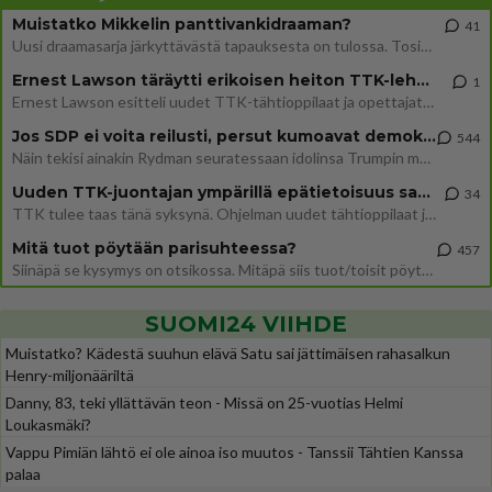
Muistatko Mikkelin panttivankidraaman?
41
Uusi draamasarja järkyttävästä tapauksesta on tulossa. Tositapahtumiin perustuva sarja ammentaa vuoden 1986 Mikkelin pan
Ernest Lawson täräytti erikoisen heiton TTK-lehdistötilaisuudessa: " Onko tässä tarkoituksena...?"
1
Ernest Lawson esitteli uudet TTK-tähtioppilaat ja opettajat torstaina 6.8. lehdistölle. Tulevalla kaudella on yksi hausk
Jos SDP ei voita reilusti, persut kumoavat demokratian Suomesta
544
Näin tekisi ainakin Rydman seuratessaan idolinsa Trumpin mallia https://www.is.fi/politiikka/art-2000012187244.html
Uuden TTK-juontajan ympärillä epätietoisuus sakenee - Nyt MTV hämmentää soppaa
34
TTK tulee taas tänä syksynä. Ohjelman uudet tähtioppilaat julkistetaan torstaina 6. elokuuta klo 14 alkavassa lehdistö
Mitä tuot pöytään parisuhteessa?
457
Siinäpä se kysymys on otsikossa. Mitäpä siis tuot/toisit pöytään parisuhteessa? Oletko mies vai nainen? Koetko sen mitä
SUOMI24 VIIHDE
Muistatko? Kädestä suuhun elävä Satu sai jättimäisen rahasalkun
Henry-miljonääriltä
Danny, 83, teki yllättävän teon - Missä on 25-vuotias Helmi
Loukasmäki?
Vappu Pimiän lähtö ei ole ainoa iso muutos - Tanssii Tähtien Kanssa
palaa