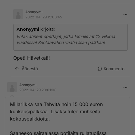
Anonyymi
2022-04-29 15:03:45
Anonyymi
kirjoitti:
Entäs ahneet opettajat, jotka lomailevat 12 viikkoa
vuodessa! Kehtaavatkin vaatia lisää palkkaa!
Opet! Hävetkää!
Äänestä
Kommentoi
Anonyymi
2022-04-29 20:01:08
Millariikka saa Tehyltä noin 15 000 euron
kuukausipalkkaa. Lisäksi tulee muhkeita
kokouspalkkioita.
Saaneeko sairaalassa potilaita rullatuolissa