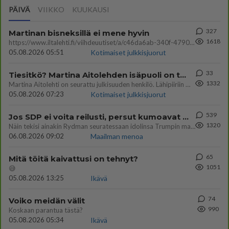
PÄIVÄ
VIIKKO
KUUKAUSI
327
Martinan bisneksillä ei mene hyvin
1618
https://www.iltalehti.fi/viihdeuutiset/a/c46da6ab-340f-4790-aaa7-0865eed2336 Yrityksen konkurssihakemus on tullut kärä
05.08.2026 05:51
Kotimaiset julkkisjuorut
33
Tiesitkö? Martina Aitolehden isäpuoli on tämä suosittu laulaja
1332
Martina Aitolehti on seurattu julkisuuden henkilö. Lähipiiriin mahtuu muitakin tunnettuja henkilöitä. Tiesitkö, että Ma
05.08.2026 07:23
Kotimaiset julkkisjuorut
539
Jos SDP ei voita reilusti, persut kumoavat demokratian Suomesta
1320
Näin tekisi ainakin Rydman seuratessaan idolinsa Trumpin mallia https://www.is.fi/politiikka/art-2000012187244.html
06.08.2026 09:02
Maailman menoa
65
Mitä töitä kaivattusi on tehnyt?
1051
😅
05.08.2026 13:25
Ikävä
74
Voiko meidän välit
990
Koskaan parantua tästä?
05.08.2026 05:34
Ikävä