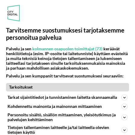
Äänestä
Kommentoi
Anonyymi
Tarvitsemme suostumuksesi tarjotaksemme
2022-04-24 12:39:56
personoitua palvelua
Anonyymi
kirjoitti:
Palvelu ja sen
kolmannen osapuolen toimittajat (73)
keräävät
Koirankakka vs. tupakantumppi. Koiranloiset vs.
henkilötietoja (esim. IP-osoite tai laitetunniste) käyttäen evästeitä
mikromuovi.
ja muita teknisiä keinoja tietojen tallentamiseen ja lukemiseen
laitteellasi tarjotakseen sinulle tarkoituksenmukaisia mainoksia
ja parhaan mahdollisen asiakaskokemuksen.
Ite oot!
Palvelu ja sen kumppanit tarvitsevat suostumuksesi seuraaviin:
Äänestä
Kommentoi
Tarkoitukset
Tarkat sijaintitiedot ja tunnistaminen laitetta skannaamalla
Anonyymi
2022-04-24 12:40:22
Kohdennettu mainonta ja mainonnan mittaaminen
Personoitu sisältö, sisällön mittaaminen, yleisötutkimus ja
Anonyymi
kirjoitti:
palvelujen kehittäminen
Älä nyt vähä-älyinen pullaasi tukehdu.
Tietojen tallentaminen laitteelle ja/tai laitteella olevien
Millariikka on varsin oikealla asialla , on nyt ja on ollut
tietojen käyttö