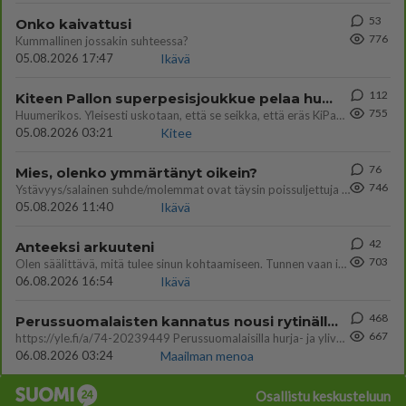
53
Onko kaivattusi
776
Kummallinen jossakin suhteessa?
05.08.2026 17:47
Ikävä
112
Kiteen Pallon superpesisjoukkue pelaa huumeiden vaikutuksen alaisena
755
Huumerikos. Yleisesti uskotaan, että se seikka, että eräs KiPan pelaaja kärähtää huumeista, on vain jäävuoren huippu. M
05.08.2026 03:21
Kitee
76
Mies, olenko ymmärtänyt oikein?
746
Ystävyys/salainen suhde/molemmat ovat täysin poissuljettuja asioita? Nainen
05.08.2026 11:40
Ikävä
42
Anteeksi arkuuteni
703
Olen säälittävä, mitä tulee sinun kohtaamiseen. Tunnen vaan itseni todella epävarmaksi sun kanssa. Jos minun olisi pitän
06.08.2026 16:54
Ikävä
468
Perussuomalaisten kannatus nousi rytinällä Ylen tänään julkaisemassa tuoreimmassa gallup-kyselyssä.
667
https://yle.fi/a/74-20239449 Perussuomalaisilla hurja- ja ylivoimaisesti suurin nousu tässä uudessa Ylen gallupissa. Kyl
06.08.2026 03:24
Maailman menoa
Osallistu keskusteluun