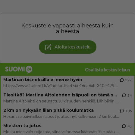
Keskustele vapaasti aiheesta kuin
aiheesta
Aloita keskustelu
Osallistu keskusteluun
Martinan bisneksillä ei mene hyvin
327
https://www.iltalehti.fi/viihdeuutiset/a/c46da6ab-340f-4790-aaa7-0865eed2336 Yrityksen konkurssihakemus on tullut kärä
Tiesitkö? Martina Aitolehden isäpuoli on tämä suosittu laulaja
34
Martina Aitolehti on seurattu julkisuuden henkilö. Lähipiiriin mahtuu muitakin tunnettuja henkilöitä. Tiesitkö, että Ma
2 km on nykyään liian pitkä koulumatka
106
Hesarissa päivitellään lapset joutuu nyt kulkemaan 2 km kouluun jösses. Ruostefillarilla tuo matka menee vaikka miten äk
Miesten tuijotus
43
Mutta mies vain tuijottaa, siinä vaiheessa käännän itse pään pois. Mikä juttu? Yleensä jos joku tuijottaa tai katsoo, hä