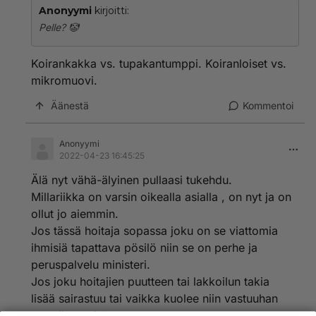
Anonyymi
kirjoitti:
Pelle? 🤡
Koirankakka vs. tupakantumppi. Koiranloiset vs.
mikromuovi.
Äänestä
Kommentoi
Anonyymi
2022-04-23 16:45:25
Älä nyt vähä-älyinen pullaasi tukehdu.
Millariikka on varsin oikealla asialla , on nyt ja on
ollut jo aiemmin.
Jos tässä hoitaja sopassa joku on se viattomia
ihmisiä tapattava pösilö niin se on perhe ja
peruspalvelu ministeri.
Jos joku hoitajien puutteen tai lakkoilun takia
lisää sairastuu tai vaikka kuolee niin vastuuhan
on työnantajalla.