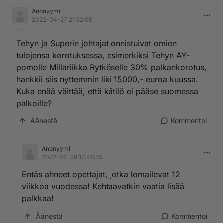
Anonyymi
2022-04-27 21:52:00
Tehyn ja Superin johtajat onnistuivat omien
tulojensa korotuksessa, esimerkiksi Tehyn AY-
pomolle Millariikka Rytköselle 30% palkankorotus,
hankkii siis nyttemmin liki 15000,- euroa kuussa.
Kuka enää väittää, että kätilö ei pääse suomessa
palkoille?
Äänestä
Kommentoi
Anonyymi
2022-04-28 12:46:55
Entäs ahneet opettajat, jotka lomailevat 12
viikkoa vuodessa! Kehtaavatkin vaatia lisää
palkkaa!
Äänestä
Kommentoi