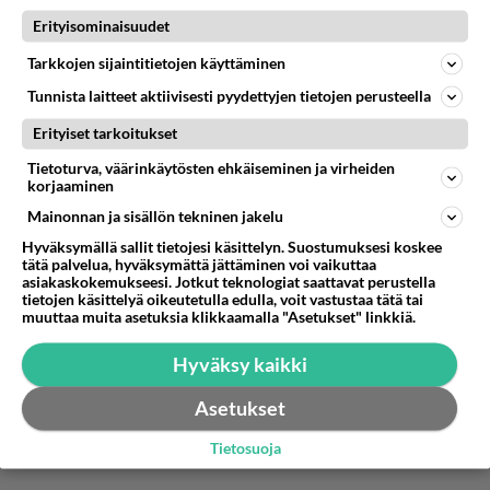
jo aiemmin.
Lue lisää
Erityisominaisuudet
Jos tässä hoitaja sopassa joku on se viattomia ihmisiä
tapattava pösilö niin se on perhe ja peruspalvelu
Just niin!
Tarkkojen sijaintitietojen käyttäminen
ministeri.
Jos joku hoitajien puutteen tai lakkoilun takia lisää
Äänestä
Kommentoi
Tunnista laitteet aktiivisesti pyydettyjen tietojen perusteella
sairastuu tai vaikka kuolee niin vastuuhan on
Erityiset tarkoitukset
työnantajalla.
Tietoturva, väärinkäytösten ehkäiseminen ja virheiden
korjaaminen
Mainonnan ja sisällön tekninen jakelu
Hyväksymällä sallit tietojesi käsittelyn. Suostumuksesi koskee
tätä palvelua, hyväksymättä jättäminen voi vaikuttaa
asiakaskokemukseesi. Jotkut teknologiat saattavat perustella
tietojen käsittelyä oikeutetulla edulla, voit vastustaa tätä tai
muuttaa muita asetuksia klikkaamalla "Asetukset" linkkiä.
Hyväksy kaikki
Asetukset
Tietosuoja