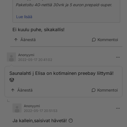
Paketoitu 4G-nettiä 30vrk ja 5 euron prepaid-super.
https://www.r-kioski.fi/tuotteet/prepaid-liittymat/prepa
Lue lisää
id-tarjoukset/
Ei kuulu puhe, sikakallis!
"DNA Super Prepaid -aloituspakkaus nopea netti
kuukaudeksi yhteensä vain 19,80 €:
Äänestä
Kommentoi
Anonyymi
2022-05-17 20:41:02
Saunalahti j Elisa on kotimainen preebay liittymä!
🤡
Äänestä
Kommentoi
Anonyymi
2022-05-17 20:51:53
Ja kallein,saisivat hävetä! 😶