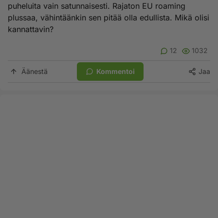
puheluita vain satunnaisesti. Rajaton EU roaming
plussaa, vähintäänkin sen pitää olla edullista. Mikä olisi
kannattavin?
12
1032
Äänestä
Kommentoi
Jaa