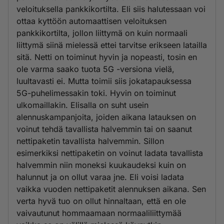
veloituksella pankkikortilta. Eli siis halutessaan voi
ottaa kyttöön automaattisen veloituksen
pankkikortilta, jollon liittymä on kuin normaali
liittymä siinä mielessä ettei tarvitse erikseen latailla
sitä. Netti on toiminut hyvin ja nopeasti, tosin en
ole varma saako tuota 5G -versiona vielä,
luultavasti ei. Mutta toimii siis jokatapauksessa
5G-puhelimessakin toki. Hyvin on toiminut
ulkomaillakin. Elisalla on suht usein
alennuskampanjoita, joiden aikana latauksen on
voinut tehdä tavallista halvemmin tai on saanut
nettipaketin tavallista halvemmin. Sillon
esimerkiksi nettipaketin on voinut ladata tavallista
halvemmin niin moneksi kuukaudeksi kuin on
halunnut ja on ollut varaa jne. Eli voisi ladata
vaikka vuoden nettipaketit alennuksen aikana. Sen
verta hyvä tuo on ollut hinnaltaan, että en ole
vaivautunut hommaamaan normaaliliittymää