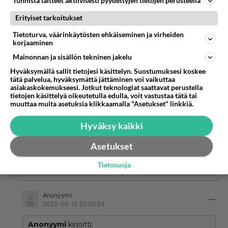
Tunnista laitteet aktiivisesti pyydettyjen tietojen perusteella
"DNA Super Prepaid -aloituspakkaus nopea netti
kuukaudeksi yhteensä vain 19,80 €:
Erityiset tarkoitukset
Tietoturva, väärinkäytösten ehkäiseminen ja virheiden
Äänestä
Kommentoi
korjaaminen
Mainonnan ja sisällön tekninen jakelu
Anonyymi
Hyväksymällä sallit tietojesi käsittelyn. Suostumuksesi koskee
2022-05-19 19:38:49
tätä palvelua, hyväksymättä jättäminen voi vaikuttaa
asiakaskokemukseesi. Jotkut teknologiat saattavat perustella
Anonyymi
kirjoitti:
tietojen käsittelyä oikeutetulla edulla, voit vastustaa tätä tai
muuttaa muita asetuksia klikkaamalla "Asetukset" linkkiä.
Paketoitu 4G-nettiä 30vrk ja 5 euron prepaid-super.
Hyväksy kaikki
https://www.r-kioski.fi/tuotteet/prepaid-liittymat/prepa
Lue lisää
id-tarjoukset/
Asetukset
Aika kallista netikäyttö kyllä..
"DNA Super Prepaid -aloituspakkaus nopea netti
Tietosuoja
kuukaudeksi yhteensä vain 19,80 €:
Äänestä
Kommentoi
Anonyymi
2022-05-19 20:09:54
Anonyymi
kirjoitti: