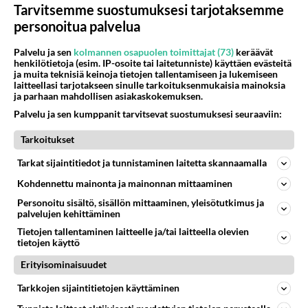
Tarvitsemme suostumuksesi tarjotaksemme
personoitua palvelua
Anonyymi
2022-05-17 19:50:18
Palvelu ja sen
kolmannen osapuolen toimittajat (73)
keräävät
henkilötietoja (esim. IP-osoite tai laitetunniste) käyttäen evästeitä
Mitä dna 19,80 sisältää? Kiitos!
ja muita teknisiä keinoja tietojen tallentamiseen ja lukemiseen
laitteellasi tarjotakseen sinulle tarkoituksenmukaisia mainoksia
Äänestä
Kommentoi
ja parhaan mahdollisen asiakaskokemuksen.
Palvelu ja sen kumppanit tarvitsevat suostumuksesi seuraaviin:
Anonyymi
2022-05-19 19:08:17
Tarkoitukset
Tarkat sijaintitiedot ja tunnistaminen laitetta skannaamalla
Anonyymi
kirjoitti:
Mitä dna 19,80 sisältää? Kiitos!
Kohdennettu mainonta ja mainonnan mittaaminen
Personoitu sisältö, sisällön mittaaminen, yleisötutkimus ja
palvelujen kehittäminen
Paketoitu 4G-nettiä 30vrk ja 5 euron prepaid-
Tietojen tallentaminen laitteelle ja/tai laitteella olevien
super.
tietojen käyttö
Erityisominaisuudet
https://www.r-kioski.fi/tuotteet/prepaid-liittymat/
prepaid-tarjoukset/
Tarkkojen sijaintitietojen käyttäminen