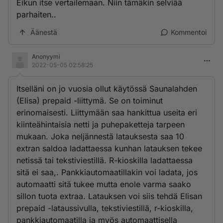
Eikun itse vertailemaan. Niin tämäkin selviää
parhaiten..
Äänestä
Kommentoi
Anonyymi
2022-05-05 02:58:25
Itselläni on jo vuosia ollut käytössä Saunalahden
(Elisa) prepaid -liittymä. Se on toiminut
erinomaisesti. Liittymään saa hankittua useita eri
kiinteähintaisia netti ja puhepaketteja tarpeen
mukaan. Joka neljännestä latauksesta saa 10
extran saldoa ladattaessa kunhan latauksen tekee
netissä tai tekstiviestillä. R-kioskilla ladattaessa
sitä ei saa,. Pankkiautomaatillakin voi ladata, jos
automaatti sitä tukee mutta enole varma saako
sillon tuota extraa. Latauksen voi siis tehdä Elisan
prepaid -lataussivulla, tekstiviestillä, r-kioskilla,
pankkiautomaatilla ja myös automaattisella