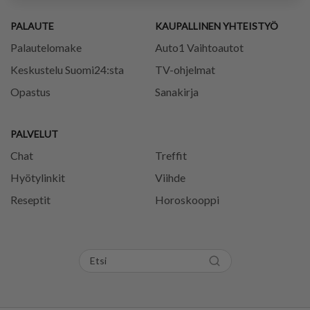
PALAUTE
KAUPALLINEN YHTEISTYÖ
Palautelomake
Auto1 Vaihtoautot
Keskustelu Suomi24:sta
TV-ohjelmat
Opastus
Sanakirja
PALVELUT
Chat
Treffit
Hyötylinkit
Viihde
Reseptit
Horoskooppi