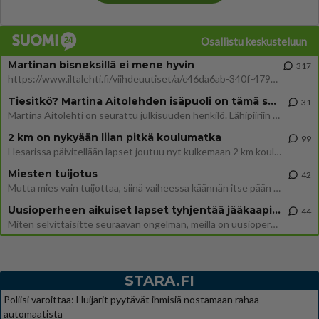
Osallistu keskusteluun
Martinan bisneksillä ei mene hyvin
317
https://www.iltalehti.fi/viihdeuutiset/a/c46da6ab-340f-4790-aaa7-0865eed2336 Yrityksen konkurssihakemus on tullut kärä
Tiesitkö? Martina Aitolehden isäpuoli on tämä suosittu laulaja
31
Martina Aitolehti on seurattu julkisuuden henkilö. Lähipiiriin mahtuu muitakin tunnettuja henkilöitä. Tiesitkö, että Ma
2 km on nykyään liian pitkä koulumatka
99
Hesarissa päivitellään lapset joutuu nyt kulkemaan 2 km kouluun jösses. Ruostefillarilla tuo matka menee vaikka miten äk
Miesten tuijotus
42
Mutta mies vain tuijottaa, siinä vaiheessa käännän itse pään pois. Mikä juttu? Yleensä jos joku tuijottaa tai katsoo, hä
Uusioperheen aikuiset lapset tyhjentää jääkaapin käydessään
44
Miten selvittäisitte seuraavan ongelman, meillä on uusioperhe, minulla teini-ikäiset lapset ja puolisolla aikuiset, jotk
STARA.FI
Poliisi varoittaa: Huijarit pyytävät ihmisiä nostamaan rahaa
automaatista