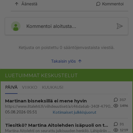
Äänestä
Kommentoi
Kommentoi aloitusta...
Ketjusta on poistettu
0
sääntöjenvastaista viestiä.
Takaisin ylös
LUETUIMMAT KESKUSTELUT
PÄIVÄ
VIIKKO
KUUKAUSI
317
Martinan bisneksillä ei mene hyvin
1496
https://www.iltalehti.fi/viihdeuutiset/a/c46da6ab-340f-4790-aaa7-0865eed2336 Yrityksen konkurssihakemus on tullut kärä
05.08.2026 05:51
Kotimaiset julkkisjuorut
31
Tiesitkö? Martina Aitolehden isäpuoli on tämä suosittu laulaja
1219
Martina Aitolehti on seurattu julkisuuden henkilö. Lähipiiriin mahtuu muitakin tunnettuja henkilöitä. Tiesitkö, että Ma