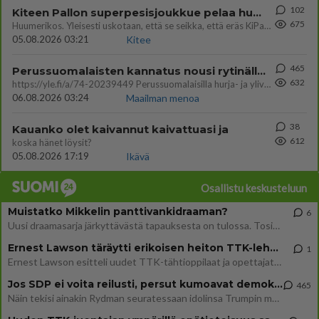
102
Kiteen Pallon superpesisjoukkue pelaa huumeiden vaikutuksen alaisena
675
Huumerikos. Yleisesti uskotaan, että se seikka, että eräs KiPan pelaaja kärähtää huumeista, on vain jäävuoren huippu. M
05.08.2026 03:21
Kitee
465
Perussuomalaisten kannatus nousi rytinällä Ylen tänään julkaisemassa tuoreimmassa gallup-kyselyssä.
632
https://yle.fi/a/74-20239449 Perussuomalaisilla hurja- ja ylivoimaisesti suurin nousu tässä uudessa Ylen gallupissa. Kyl
06.08.2026 03:24
Maailman menoa
38
Kauanko olet kaivannut kaivattuasi ja
612
koska hänet löysit?
05.08.2026 17:19
Ikävä
Osallistu keskusteluun
Muistatko Mikkelin panttivankidraaman?
6
Uusi draamasarja järkyttävästä tapauksesta on tulossa. Tositapahtumiin perustuva sarja ammentaa vuoden 1986 Mikkelin pan
Ernest Lawson täräytti erikoisen heiton TTK-lehdistötilaisuudessa: " Onko tässä tarkoituksena...?"
1
Ernest Lawson esitteli uudet TTK-tähtioppilaat ja opettajat torstaina 6.8. lehdistölle. Tulevalla kaudella on yksi hausk
Jos SDP ei voita reilusti, persut kumoavat demokratian Suomesta
465
Näin tekisi ainakin Rydman seuratessaan idolinsa Trumpin mallia https://www.is.fi/politiikka/art-2000012187244.html