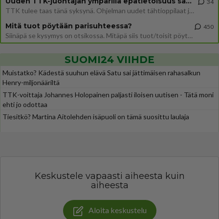
Uuden TTK-juontajan ympärillä epätietoisuus sakenee - Nyt MTV hämmentää soppaa
34
TTK tulee taas tänä syksynä. Ohjelman uudet tähtioppilaat julkistetaan torstaina 6. elokuuta klo 14 alkavassa lehdistö
Mitä tuot pöytään parisuhteessa?
450
Siinäpä se kysymys on otsikossa. Mitäpä siis tuot/toisit pöytään parisuhteessa? Oletko mies vai nainen? Koetko sen mitä
SUOMI24 VIIHDE
Muistatko? Kädestä suuhun elävä Satu sai jättimäisen rahasalkun
Henry-miljonääriltä
TTK-voittaja Johannes Holopainen paljasti iloisen uutisen - Tätä moni
ehti jo odottaa
Tiesitkö? Martina Aitolehden isäpuoli on tämä suosittu laulaja
Keskustele vapaasti aiheesta kuin
aiheesta
Aloita keskustelu