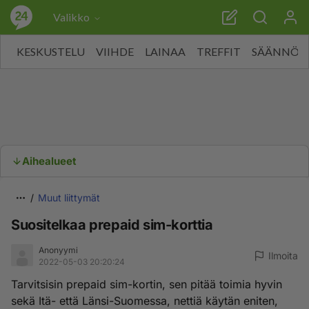
Valikko
KESKUSTELU
VIIHDE
LAINAA
TREFFIT
SÄÄNNÖT
Aihealueet
Muut liittymät
Suositelkaa prepaid sim-korttia
Anonyymi
Ilmoita
2022-05-03 20:20:24
Tarvitsisin prepaid sim-kortin, sen pitää toimia hyvin
sekä Itä- että Länsi-Suomessa, nettiä käytän eniten,