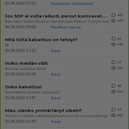
05.08.2026 07:23
Kotimaiset julkkisjuorut
465
Jos SDP ei voita reilusti, persut kumoavat demokratian Suomesta
999
Näin tekisi ainakin Rydman seuratessaan idolinsa Trumpin mallia https://www.is.fi/politiikka/art-2000012187244.html
06.08.2026 09:02
Maailman menoa
62
Mitä töitä kaivattusi on tehnyt?
946
😅
05.08.2026 13:25
Ikävä
73
Voiko meidän välit
932
Koskaan parantua tästä?
05.08.2026 05:34
Ikävä
48
Onko kaivattusi
691
Kummallinen jossakin suhteessa?
05.08.2026 17:47
Ikävä
74
Mies, olenko ymmärtänyt oikein?
683
Ystävyys/salainen suhde/molemmat ovat täysin poissuljettuja asioita? Nainen
05.08.2026 11:40
Ikävä