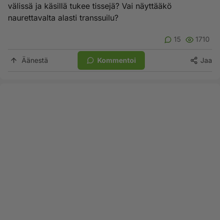
välissä ja käsillä tukee tissejä? Vai näyttääkö
naurettavalta alasti transsuilu?
15
1710
Äänestä
Kommentoi
Jaa