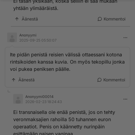
Ei tasan yksikään, koska selliin ei saa mukaan
yhtään ylimääräistä.
Äänestä
Kommentoi
Anonyymi
2025-09-25 05:50:07
Ite pidän penistä reisien välissä ottaessani kotona
rintsikoiden kanssa kuvia. On myös tekopillu jonka
voi pukea peniksen päälle.
Äänestä
Kommentoi
Anonyymi00014
2026-02-23 18:24:43
Ei transnaisella ole enää penistä, jos on tehty
veronmaksajien rahoilla 50 tuhannen euron
operaatiot. Penis on käännetty nurinpäin
esittämään naisen vaginaa.