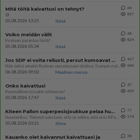
64
Mitä töitä kaivattusi on tehnyt?
857
😅
05.08.2026 13:25
Ikävä
68
Voiko meidän välit
824
Koskaan parantua tästä?
05.08.2026 05:34
Ikävä
417
Jos SDP ei voita reilusti, persut kumoavat demokratian Suomesta
666
Näin tekisi ainakin Rydman seuratessaan idolinsa Trumpin mallia https://www.is.fi/politiikka/art-2000012187244.html
06.08.2026 09:02
Maailman menoa
47
Onko kaivattusi
609
Kummallinen jossakin suhteessa?
05.08.2026 17:47
Ikävä
77
Kiteen Pallon superpesisjoukkue pelaa huumeiden vaikutuksen alaisena
574
Huumerikos. Yleisesti uskotaan, että se seikka, että eräs KiPan pelaaja kärähtää huumeista, on vain jäävuoren huippu. M
05.08.2026 03:21
Kitee
38
Kauanko olet kaivannut kaivattuasi ja