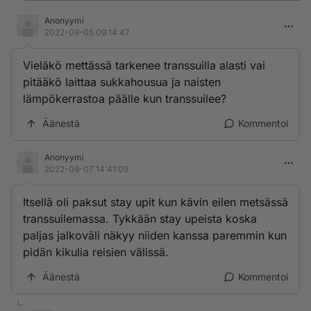
Anonyymi
2022-09-05 09:14:47
Vieläkö mettässä tarkenee transsuilla alasti vai
pitääkö laittaa sukkahousua ja naisten
lämpökerrastoa päälle kun transsuilee?
Äänestä
Kommentoi
Anonyymi
2022-09-07 14:41:09
Itsellä oli paksut stay upit kun kävin eilen metsässä
transsuilemassa. Tykkään stay upeista koska
paljas jalkoväli näkyy niiden kanssa paremmin kun
pidän kikulia reisien välissä.
Äänestä
Kommentoi