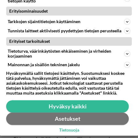
Äänestä
Kommentoi
tietojen käyttö
Erityisominaisuudet
Anonyymi00012
Tarkkojen sijaintitietojen käyttäminen
2026-02-23 16:01:51
Tunnista laitteet aktiivisesti pyydettyjen tietojen perusteella
Anonyymi
kirjoitti:
Erityiset tarkoitukset
Tuskin, lähinnä tyytyisivät naureskelemaan
valvontakameran kuvalle. Laadukas ja putkakeissi
Tietoturva, väärinkäytösten ehkäiseminen ja virheiden
eivät oikein mahdu samaan lauseeseen.
korjaaminen
Mainonnan ja sisällön tekninen jakelu
Moni transsuilee putkassa
Hyväksymällä sallit tietojesi käsittelyn. Suostumuksesi koskee
tätä palvelua, hyväksymättä jättäminen voi vaikuttaa
Äänestä
Kommentoi
asiakaskokemukseesi. Jotkut teknologiat saattavat perustella
tietojen käsittelyä oikeutetulla edulla, voit vastustaa tätä tai
muuttaa muita asetuksia klikkaamalla "Asetukset" linkkiä.
Anonyymi00013
2026-02-23 16:31:33
Hyväksy kaikki
Anonyymi00012
kirjoitti:
Asetukset
Moni transsuilee putkassa
Tietosuoja