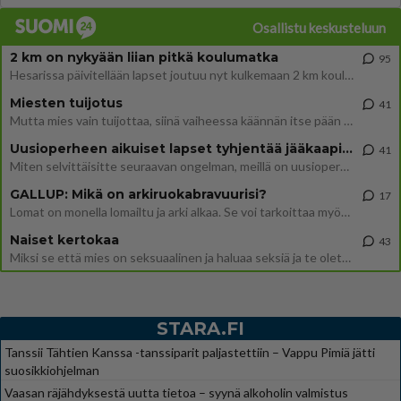
Osallistu keskusteluun
2 km on nykyään liian pitkä koulumatka
95
Hesarissa päivitellään lapset joutuu nyt kulkemaan 2 km kouluun jösses. Ruostefillarilla tuo matka menee vaikka miten äk
Miesten tuijotus
41
Mutta mies vain tuijottaa, siinä vaiheessa käännän itse pään pois. Mikä juttu? Yleensä jos joku tuijottaa tai katsoo, hä
Uusioperheen aikuiset lapset tyhjentää jääkaapin käydessään
41
Miten selvittäisitte seuraavan ongelman, meillä on uusioperhe, minulla teini-ikäiset lapset ja puolisolla aikuiset, jotk
GALLUP: Mikä on arkiruokabravuurisi?
17
Lomat on monella lomailtu ja arki alkaa. Se voi tarkoittaa myös sitä, että grillailut on grillattu ja palataan arjen ruo
Naiset kertokaa
43
Miksi se että mies on seksuaalinen ja haluaa seksiä ja te olette hänen mielestänne haluttava on vastenmielistä? Mikä sii
STARA.FI
Tanssii Tähtien Kanssa -tanssiparit paljastettiin – Vappu Pimiä jätti
suosikkiohjelman
Vaasan räjähdyksestä uutta tietoa – syynä alkoholin valmistus