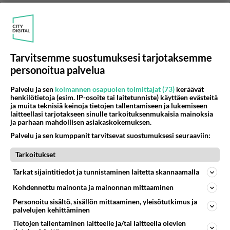
Tarvitsemme suostumuksesi tarjotaksemme
personoitua palvelua
Palvelu ja sen
kolmannen osapuolen toimittajat (73)
keräävät
henkilötietoja (esim. IP-osoite tai laitetunniste) käyttäen evästeitä
Anonyymi
ja muita teknisiä keinoja tietojen tallentamiseen ja lukemiseen
2025-05-06 22:30:03
laitteellasi tarjotakseen sinulle tarkoituksenmukaisia mainoksia
ja parhaan mahdollisen asiakaskokemuksen.
Anonyymi
kirjoitti:
Palvelu ja sen kumppanit tarvitsevat suostumuksesi seuraaviin:
Saattaa välillä komisariotason poliisimies kurkata jos
kuulee laadukkaan transsun kujerrusta putkasta😍😍🥰
Tarkoitukset
Tarkat sijaintitiedot ja tunnistaminen laitetta skannaamalla
Tuskin, lähinnä tyytyisivät naureskelemaan
Kohdennettu mainonta ja mainonnan mittaaminen
valvontakameran kuvalle. Laadukas ja
putkakeissi eivät oikein mahdu samaan
Personoitu sisältö, sisällön mittaaminen, yleisötutkimus ja
palvelujen kehittäminen
lauseeseen.
Tietojen tallentaminen laitteelle ja/tai laitteella olevien