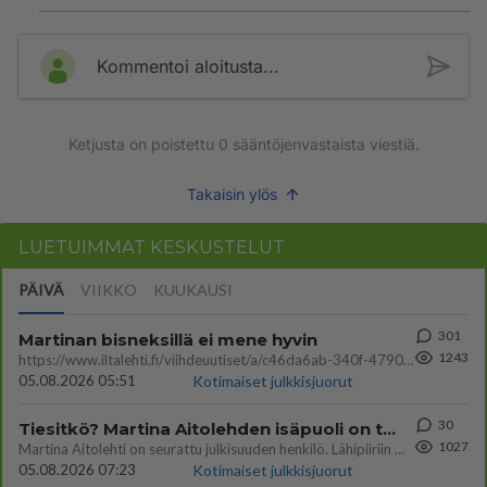
Kommentoi aloitusta...
Ketjusta on poistettu
0
sääntöjenvastaista viestiä.
Takaisin ylös
LUETUIMMAT KESKUSTELUT
PÄIVÄ
VIIKKO
KUUKAUSI
301
Martinan bisneksillä ei mene hyvin
1243
https://www.iltalehti.fi/viihdeuutiset/a/c46da6ab-340f-4790-aaa7-0865eed2336 Yrityksen konkurssihakemus on tullut kärä
05.08.2026 05:51
Kotimaiset julkkisjuorut
30
Tiesitkö? Martina Aitolehden isäpuoli on tämä suosittu laulaja
1027
Martina Aitolehti on seurattu julkisuuden henkilö. Lähipiiriin mahtuu muitakin tunnettuja henkilöitä. Tiesitkö, että Ma
05.08.2026 07:23
Kotimaiset julkkisjuorut