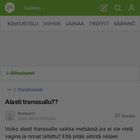
Valikko
KESKUSTELU
VIIHDE
LAINAA
TREFFIT
SÄÄNNÖT
Aihealueet
Transihmiset
Alasti transsuilu??
Anonyymi
Ilmoita
2022-06-01 13:00:00
Voiko alasti transsuilla vaikka metsässä jos ei ole vielä
vagina ja rinnat laitettu? Että pitää siitintä reisien