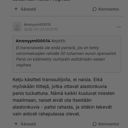
Äänestä
Kommentoi
Anonyymi00015
2026-02-23 22:21:10
Anonyymi00014
kirjoitti:
Ei transnaisella ole enää penistä, jos on tehty
veronmaksajien rahoilla 50 tuhannen euron operaatiot.
Penis on käännetty nurinpäin esittämään naisen
vaginaa.
Ketju käsitteli transsuilijoita, ei naisia. Eikä
myöskään tiittejä, jotka ottavat alastonkuvia
penis tuckattuna. Nämä kaikki kuuluvat miesten
maailmaan, naiset eivät ota itsestään
alastonkuvia - paitsi rahasta, ja sitäkin tekevät
vain aidosti rahapulassa olevat.
Äänestä
Kommentoi