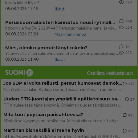
572
koska hänet löysit?
05.08.2026 17:19
Ikävä
449
Perussuomalaisten kannatus nousi rytinällä Ylen tänään julkaisemassa tuoreimmassa gallup-kyselyssä.
554
https://yle.fi/a/74-20239449 Perussuomalaisilla hurja- ja ylivoimaisesti suurin nousu tässä uudessa Ylen gallupissa. Kyl
06.08.2026 03:24
Maailman menoa
64
Mies, olenko ymmärtänyt oikein?
553
Ystävyys/salainen suhde/molemmat ovat täysin poissuljettuja asioita? Nainen
05.08.2026 11:40
Ikävä
Osallistu keskusteluun
Jos SDP ei voita reilusti, persut kumoavat demokratian Suomesta
417
Näin tekisi ainakin Rydman seuratessaan idolinsa Trumpin mallia https://www.is.fi/politiikka/art-2000012187244.html
Uuden TTK-juontajan ympärillä epätietoisuus sakenee - Nyt MTV hämmentää soppaa
27
TTK tulee taas tänä syksynä. Ohjelman uudet tähtioppilaat julkistetaan torstaina 6. elokuuta klo 14 alkavassa lehdistö
Mitä tuot pöytään parisuhteessa?
425
Siinäpä se kysymys on otsikossa. Mitäpä siis tuot/toisit pöytään parisuhteessa? Oletko mies vai nainen? Koetko sen mitä
Martinan bisneksillä ei mene hyvin
301
https://www.iltalehti.fi/viihdeuutiset/a/c46da6ab-340f-4790-aaa7-0865eed2336 Yrityksen konkurssihakemus on tullut kärä