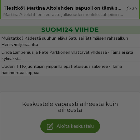
Tiesitkö? Martina Aitolehden isäpuoli on tämä suosittu laulaja
30
Martina Aitolehti on seurattu julkisuuden henkilö. Lähipiiriin mahtuu muitakin tunnettuja henkilöitä. Tiesitkö, että Ma
SUOMI24 VIIHDE
Muistatko? Kädestä suuhun elävä Satu sai jättimäisen rahasalkun
Henry-miljonääriltä
Linda Lampenius ja Pete Parkkonen yllättävät yhdessä - Tämä ei jätä
kylmäksi...
Uuden TTK-juontajan ympärillä epätietoisuus sakenee - Tämä
hämmentää soppaa
Keskustele vapaasti aiheesta kuin
aiheesta
Aloita keskustelu