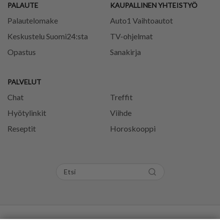
PALAUTE
KAUPALLINEN YHTEISTYÖ
Palautelomake
Auto1 Vaihtoautot
Keskustelu Suomi24:sta
TV-ohjelmat
Opastus
Sanakirja
PALVELUT
Chat
Treffit
Hyötylinkit
Viihde
Reseptit
Horoskooppi