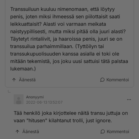
Transsuiluun kuuluu nimenomaan, että löytyy
penis, joten miksi ihmeessä sen piilottaisit saati
leikkuattaisit? Alasti voi varmaan meikata
naistyypillisesti, mutta miksi pitää olla juuri alasti?
Täytetyt rintaliivit, ja haaroissa penis, juuri se on
transsuilua parhaimmillaan. (Tyttöilyn tai
transsukupuolisuuden kanssa asialla ei toki ole
mitään tekemistä, jos joku uusi sattuisi tätä palstaa
lukemaan.)
Äänestä
Kommentoi
Anonyymi
2022-06-13 13:52:07
Tää henkilö joka kirjottelee näitä transu juttuja on
vaan "hitusen" kilahtanut trolli, just ignore.
Äänestä
Kommentoi