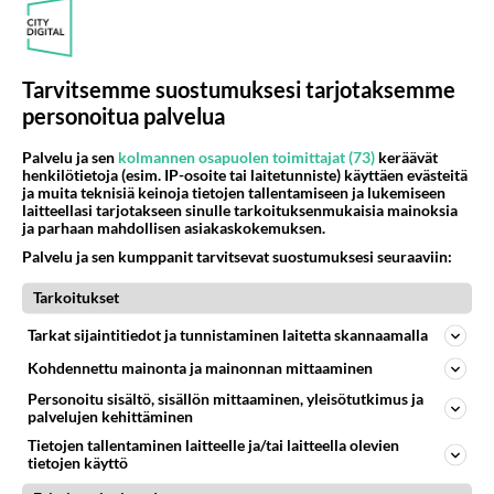
2026-06-21 11:38:50
Anonyymi00010
kirjoitti:
Miksi haluat nolata itsesi teeskentelemällä, että
Tarvitsemme suostumuksesi tarjotaksemme
transfobinen aloittaja olisi tosissaan?
personoitua palvelua
Palvelu ja sen
kolmannen osapuolen toimittajat (73)
keräävät
Silloin, kun tuo transsuiluhullu aloitti, ajattelin,
henkilötietoja (esim. IP-osoite tai laitetunniste) käyttäen evästeitä
ettei tämä palsta voi enää mennä alemmas. Mutta
ja muita teknisiä keinoja tietojen tallentamiseen ja lukemiseen
laitteellasi tarjotakseen sinulle tarkoituksenmukaisia mainoksia
nyt, kun tiittivouhkaaja on alkanut kirjoittaa
ja parhaan mahdollisen asiakaskokemuksen.
vastineita näihin neljän vuoden takaisiin
Palvelu ja sen kumppanit tarvitsevat suostumuksesi seuraaviin:
kirjoituksiin asenteella, että aloittaja on oikeasti
tiitti, on saavutettu aivan uusi pohja.
Tarkoitukset
Tarkat sijaintitiedot ja tunnistaminen laitetta skannaamalla
Voi tietysti olla, että ovat sama trolli ja itse
Kohdennettu mainonta ja mainonnan mittaaminen
asiassa se on jopa todennäköistäkin. Hieman
haiskahtaa muutamalta tyypiltä, jotka luulivat
Personoitu sisältö, sisällön mittaaminen, yleisötutkimus ja
palvelujen kehittäminen
aikoinaan olevansa trans...
Tietojen tallentaminen laitteelle ja/tai laitteella olevien
tietojen käyttö
Äänestä
Kommentoi