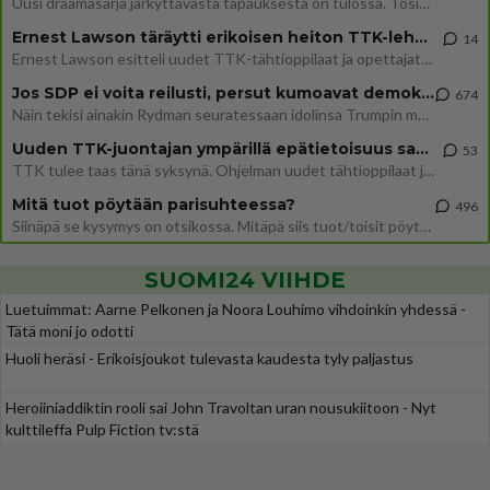
Uusi draamasarja järkyttävästä tapauksesta on tulossa. Tositapahtumiin perustuva sarja ammentaa vuoden 1986 Mikkelin pan
Ernest Lawson täräytti erikoisen heiton TTK-lehdistötilaisuudessa: " Onko tässä tarkoituksena...?"
14
Ernest Lawson esitteli uudet TTK-tähtioppilaat ja opettajat torstaina 6.8. lehdistölle. Tulevalla kaudella on yksi hausk
Jos SDP ei voita reilusti, persut kumoavat demokratian Suomesta
674
Näin tekisi ainakin Rydman seuratessaan idolinsa Trumpin mallia https://www.is.fi/politiikka/art-2000012187244.html
Uuden TTK-juontajan ympärillä epätietoisuus sakenee - Nyt MTV hämmentää soppaa
53
TTK tulee taas tänä syksynä. Ohjelman uudet tähtioppilaat julkistetaan torstaina 6. elokuuta klo 14 alkavassa lehdistö
Mitä tuot pöytään parisuhteessa?
496
Siinäpä se kysymys on otsikossa. Mitäpä siis tuot/toisit pöytään parisuhteessa? Oletko mies vai nainen? Koetko sen mitä
SUOMI24 VIIHDE
Luetuimmat: Aarne Pelkonen ja Noora Louhimo vihdoinkin yhdessä -
Tätä moni jo odotti
Huoli heräsi - Erikoisjoukot tulevasta kaudesta tyly paljastus
Heroiiniaddiktin rooli sai John Travoltan uran nousukiitoon - Nyt
kulttileffa Pulp Fiction tv:stä