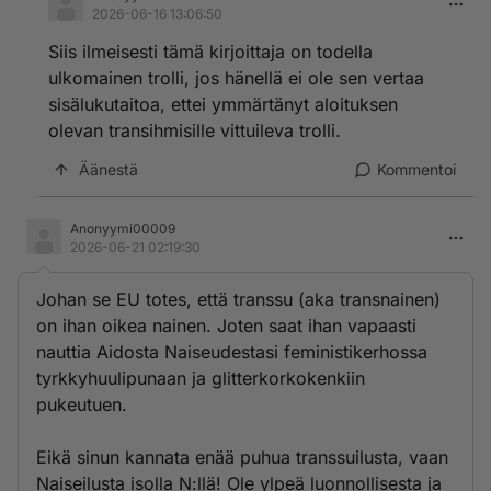
2026-06-16 13:06:50
Siis ilmeisesti tämä kirjoittaja on todella
ulkomainen trolli, jos hänellä ei ole sen vertaa
sisälukutaitoa, ettei ymmärtänyt aloituksen
olevan transihmisille vittuileva trolli.
Äänestä
Kommentoi
Anonyymi00009
2026-06-21 02:19:30
Johan se EU totes, että transsu (aka transnainen)
on ihan oikea nainen. Joten saat ihan vapaasti
nauttia Aidosta Naiseudestasi feministikerhossa
tyrkkyhuulipunaan ja glitterkorkokenkiin
pukeutuen.
Eikä sinun kannata enää puhua transsuilusta, vaan
Naiseilusta isolla N:llä! Ole ylpeä luonnollisesta ja