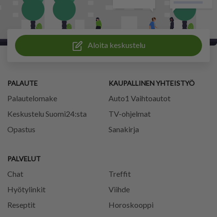
Aloita keskustelu
PALAUTE
KAUPALLINEN YHTEISTYÖ
Palautelomake
Auto1 Vaihtoautot
Keskustelu Suomi24:sta
TV-ohjelmat
Opastus
Sanakirja
PALVELUT
Chat
Treffit
Hyötylinkit
Viihde
Reseptit
Horoskooppi