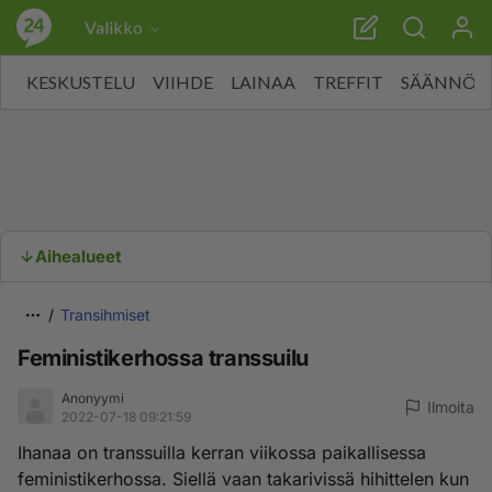
Valikko
KESKUSTELU
VIIHDE
LAINAA
TREFFIT
SÄÄNNÖT
Aihealueet
Transihmiset
Feministikerhossa transsuilu
Anonyymi
Ilmoita
2022-07-18 09:21:59
Ihanaa on transsuilla kerran viikossa paikallisessa
feministikerhossa. Siellä vaan takarivissä hihittelen kun