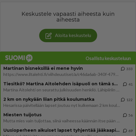
Keskustele vapaasti aiheesta kuin
aiheesta
Aloita keskustelu
Osallistu keskusteluun
Martinan bisneksillä ei mene hyvin
333
https://www.iltalehti.fi/viihdeuutiset/a/c46da6ab-340f-4790-aaa7-0865eed2336 Yrityksen konkurssihakemus on tullut kärä
Tiesitkö? Martina Aitolehden isäpuoli on tämä suosittu laulaja
41
Martina Aitolehti on seurattu julkisuuden henkilö. Lähipiiriin mahtuu muitakin tunnettuja henkilöitä. Tiesitkö, että Ma
2 km on nykyään liian pitkä koulumatka
122
Hesarissa päivitellään lapset joutuu nyt kulkemaan 2 km kouluun jösses. Ruostefillarilla tuo matka menee vaikka miten äk
Miesten tuijotus
56
Mutta mies vain tuijottaa, siinä vaiheessa käännän itse pään pois. Mikä juttu? Yleensä jos joku tuijottaa tai katsoo, hä
Uusioperheen aikuiset lapset tyhjentää jääkaapin käydessään
69