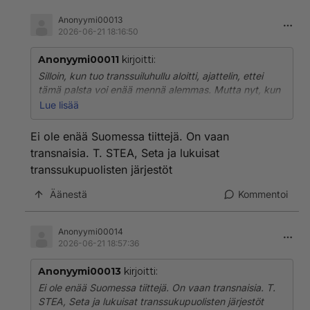
Anonyymi00013
2026-06-21 18:16:50
Anonyymi00011
kirjoitti:
Silloin, kun tuo transsuiluhullu aloitti, ajattelin, ettei
tämä palsta voi enää mennä alemmas. Mutta nyt, kun
tiittivouhkaaja on alkanut kirjoittaa vastineita näihin
Lue lisää
neljän vuoden takaisiin kirjoituksiin asenteella, että
aloittaja on oikeasti tiitti, on saavutettu aivan uusi
Ei ole enää Suomessa tiittejä. On vaan
pohja.
transnaisia. T. STEA, Seta ja lukuisat
transsukupuolisten järjestöt
Voi tietysti olla, että ovat sama trolli ja itse asiassa se
on jopa todennäköistäkin. Hieman haiskahtaa
Äänestä
Kommentoi
muutamalta tyypiltä, jotka luulivat aikoinaan olevansa
trans...
Anonyymi00014
2026-06-21 18:57:36
Anonyymi00013
kirjoitti:
Ei ole enää Suomessa tiittejä. On vaan transnaisia. T.
STEA, Seta ja lukuisat transsukupuolisten järjestöt