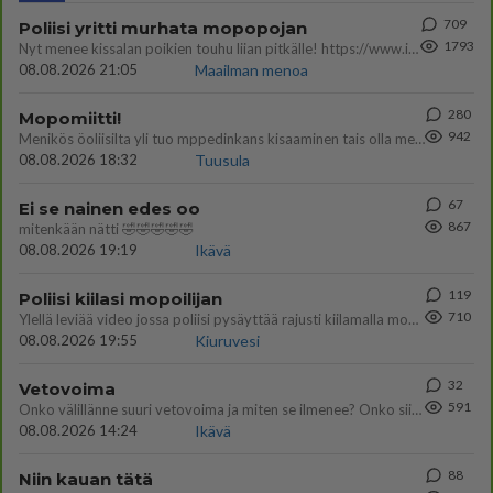
709
Poliisi yritti murhata mopopojan
1793
Nyt menee kissalan poikien touhu liian pitkälle! https://www.is.fi/kotimaa/art-2000012193221.html Karu video mopomiiti
08.08.2026 21:05
Maailman menoa
280
Mopomiitti!
942
Menikös öoliisilta yli tuo mppedinkans kisaaminen tais olla melkoinen riski vahigoittaa tarpeettomasti jopa kuolla tuoss
08.08.2026 18:32
Tuusula
67
Ei se nainen edes oo
867
mitenkään nätti 🤣🤣🤣🤣🤣
08.08.2026 19:19
Ikävä
119
Poliisi kiilasi mopoilijan
710
Ylellä leviää video jossa poliisi pysäyttää rajusti kiilamalla mopo pojan. Toivottavasti poliisi ottaa tuosta mallia myö
08.08.2026 19:55
Kiuruvesi
32
Vetovoima
591
Onko välillänne suuri vetovoima ja miten se ilmenee? Onko siitä haittaa?
08.08.2026 14:24
Ikävä
88
Niin kauan tätä