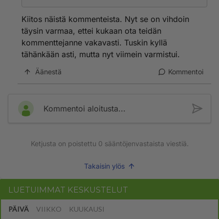
Kiitos näistä kommenteista. Nyt se on vihdoin
täysin varmaa, ettei kukaan ota teidän
kommenttejanne vakavasti. Tuskin kyllä
tähänkään asti, mutta nyt viimein varmistui.
Äänestä
Kommentoi
Kommentoi aloitusta...
Ketjusta on poistettu
0
sääntöjenvastaista viestiä.
Takaisin ylös
LUETUIMMAT KESKUSTELUT
PÄIVÄ
VIIKKO
KUUKAUSI