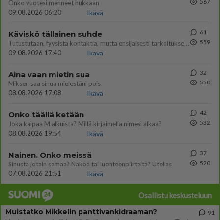
567
Onko vuotesi menneet hukkaan
09.08.2026 06:20
Ikävä
61
Käviskö tällainen suhde
559
Tutustutaan, fyysistä kontaktia, mutta ensijaisesti tarkoituksena ei ole aloittaa mitään virallista tai rikkoa mitään? E
09.08.2026 17:40
Ikävä
32
Aina vaan mietin sua
550
Miksen saa sinua mielestäni pois
08.08.2026 17:08
Ikävä
42
Onko täällä ketään
532
Joka kaipaa M alkuista? Millä kirjaimella nimesi alkaa?
08.08.2026 19:54
Ikävä
37
Nainen. Onko meissä
520
Sinusta jotain samaa? Näköä tai luonteenpiirteitä? Utelias
07.08.2026 21:51
Ikävä
Osallistu keskusteluun
Muistatko Mikkelin panttivankidraaman?
91