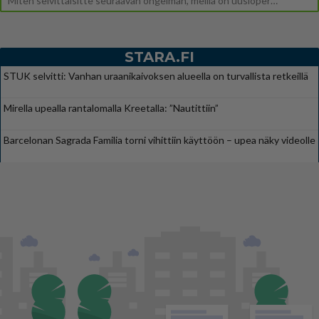
Miten selvittäisitte seuraavan ongelman, meillä on uusioperhe, minulla teini-ikäiset lapset ja puolisolla aikuiset, jotk
STARA.FI
STUK selvitti: Vanhan uraanikaivoksen alueella on turvallista retkeillä
Mirella upealla rantalomalla Kreetalla: ”Nautittiin”
Barcelonan Sagrada Familia torni vihittiin käyttöön – upea näky videolle