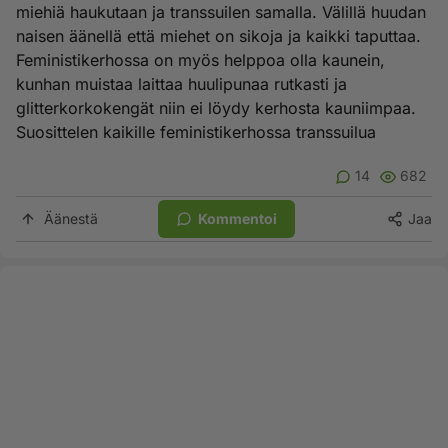
miehiä haukutaan ja transsuilen samalla. Välillä huudan
naisen äänellä että miehet on sikoja ja kaikki taputtaa.
Feministikerhossa on myös helppoa olla kaunein,
kunhan muistaa laittaa huulipunaa rutkasti ja
glitterkorkokengät niin ei löydy kerhosta kauniimpaa.
Suosittelen kaikille feministikerhossa transsuilua
14
682
Äänestä
Kommentoi
Jaa