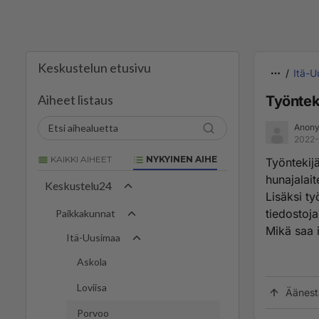
Keskustelun etusivu
Itä-U
Aiheet listaus
Työntek
Anon
2022-
KAIKKI AIHEET
NYKYINEN AIHE
Työntekij
hunajalait
Keskustelu24
Lisäksi ty
tiedostoja
Paikkakunnat
Mikä saa 
Itä-Uusimaa
Askola
Loviisa
Äänest
Porvoo