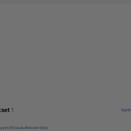
kset
1
Vanh
yymi (
Kirjaudu
/
Rekisteröidy
)