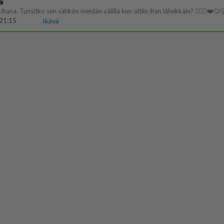
a
ihana. Tunsitko sen sähkön meidän välillä kun oltiin ihan låhekkäin? 👩‍❤️‍👩❤️😼
21:15
Ikävä