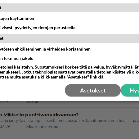
t
llut
etojen käyttäminen
illämme?
14:44
Ikävä
iivisesti pyydettyjen tietojen perusteella
köinen pakkaus
et
äköinen pakkaus nainen.
äytösten ehkäiseminen ja virheiden korjaaminen
13:03
Ikävä
ön tekninen jakelu
öhän vielä minusta?
ietojesi käsittelyn. Suostumuksesi koskee tätä palvelua, hyväksymättä jä
mukseesi. Jotkut teknologiat saattavat perustella tietojen käsittelyä oike
07:42
Ikävä
uttaa muita asetuksia klikkaamalla "Asetukset" linkkiä.
emmistofeministinaisasianaiset
Asetukset
Hyv
12:01
Sinkut
o Mikkelin panttivankidraaman?
07:39
Maailman menoa