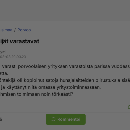
usimaa
Porvoo
ijät varastavat
yymi
08-03 20:03:23
ä varasti porvoolaisen yrityksen varastoista parissa vuodess
etta.
öntekijä oli kopioinut satoja hunajalaitteiden piirustuksia sisä
 ja käyttänyt niitä omassa yritystoiminnassaan.
ihmisen toimimaan noin törkeästi?
ä
Kommentoi