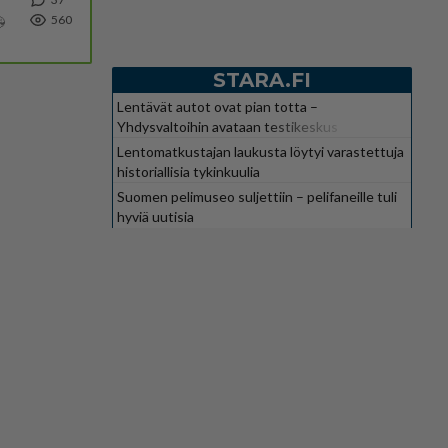
560

STARA.FI
Lentävät autot ovat pian totta –
Yhdysvaltoihin avataan testikeskus
Lentomatkustajan laukusta löytyi varastettuja
historiallisia tykinkuulia
Suomen pelimuseo suljettiin – pelifaneille tuli
hyviä uutisia