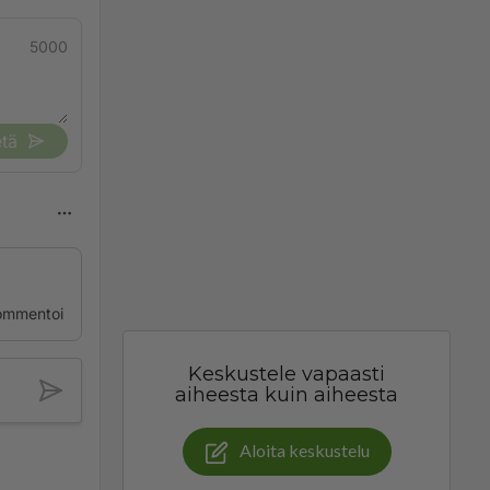
5000
tä
ommentoi
Keskustele vapaasti
aiheesta kuin aiheesta
Aloita keskustelu