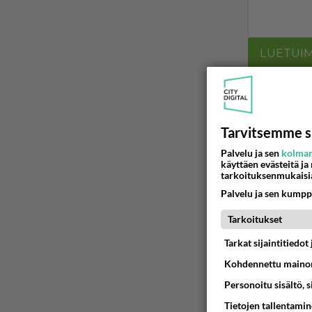
LUETUI
PÄIVÄ
VI
Anteeksi
Tarvitsemme s
06.08.2026 
Palvelu ja sen
kolman
käyttäen evästeitä ja
Kuka melk
tarkoituksenmukaisi
Palvelu ja sen kumpp
06.08.2026 
Tarkoitukset
Tarkat sijaintitiedo
06.08.2026 
Kohdennettu mainon
kenen nä
Personoitu sisältö, 
kaivattusi on
Tietojen tallentamine
07.08.2026 