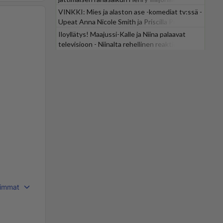
VINKKI: Mies ja alaston ase -komediat tv:ssä -
Upeat Anna Nicole Smith ja Priscilla Presley
mukana
Iloyllätys! Maajussi-Kalle ja Niina palaavat
televisioon - Niinalta rehellinen reaktio:
"KÄÄKS!"
immat