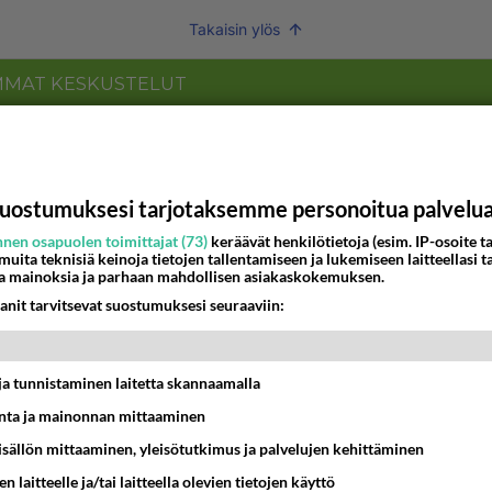
Takaisin ylös
MMAT KESKUSTELUT
IKKO
KUUKAUSI
 arkuuteni
uostumuksesi tarjotaksemme personoitua palvelu
16:54
Ikävä
nen osapuolen toimittajat (73)
keräävät henkilötietoja (esim. IP-osoite ta
 muita teknisiä keinoja tietojen tallentamiseen ja lukemiseen laitteellasi t
ein täysi-ikäinen hukkui?
a mainoksia ja parhaan mahdollisen asiakaskokemuksen.
anit tarvitsevat suostumuksesi seuraaviin:
20:09
Iisalmi
Perussuomalaisten kannatus nousi rytinäll
t ja tunnistaminen laitetta skannaamalla
03:24
Maailman menoa
ta ja mainonnan mittaaminen
köinen
sisällön mittaaminen, yleisötutkimus ja palvelujen kehittäminen
 ?
n laitteelle ja/tai laitteella olevien tietojen käyttö
16:24
Ikävä