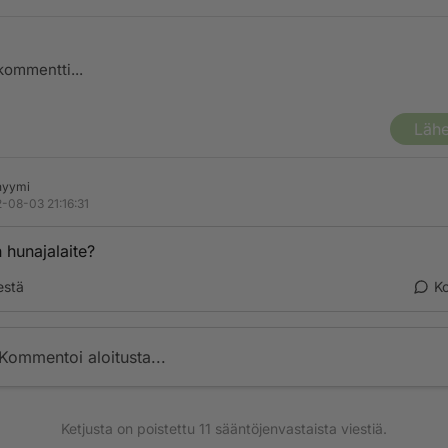
Lähe
nyymi
-08-03 21:16:31
 hunajalaite?
estä
K
Kommentoi aloitusta...
Ketjusta on poistettu
11
sääntöjenvastaista viestiä.