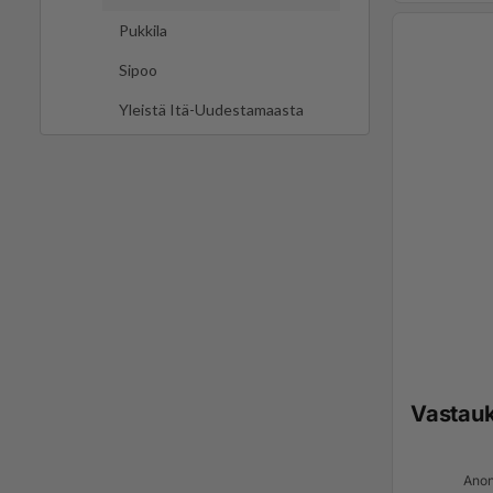
Pukkila
Sipoo
Yleistä Itä-Uudestamaasta
Vastau
Anon