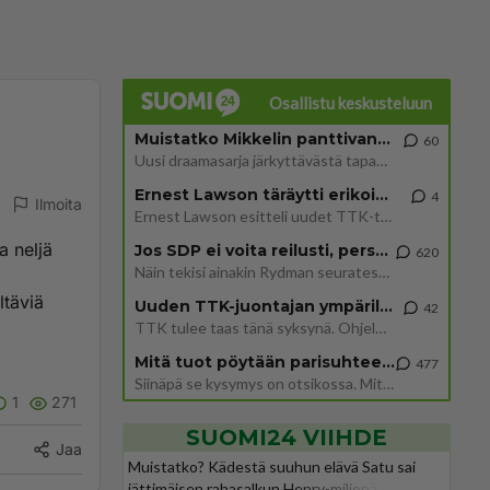
Osallistu keskusteluun
Muistatko Mikkelin panttivankidraaman?
60
Uusi draamasarja järkyttävästä tapauksesta on tulossa. Tositapahtumiin perustuva sarja ammentaa vuoden 1986 Mikkelin pan
Ernest Lawson täräytti erikoisen heiton TTK-lehdistötilaisuudessa: " Onko tässä tarkoituksena...?"
4
Ilmoita
Ernest Lawson esitteli uudet TTK-tähtioppilaat ja opettajat torstaina 6.8. lehdistölle. Tulevalla kaudella on yksi hausk
a neljä
Jos SDP ei voita reilusti, persut kumoavat demokratian Suomesta
620
Näin tekisi ainakin Rydman seuratessaan idolinsa Trumpin mallia https://www.is.fi/politiikka/art-2000012187244.html
ltäviä
Uuden TTK-juontajan ympärillä epätietoisuus sakenee - Nyt MTV hämmentää soppaa
42
TTK tulee taas tänä syksynä. Ohjelman uudet tähtioppilaat julkistetaan torstaina 6. elokuuta klo 14 alkavassa lehdistö
Mitä tuot pöytään parisuhteessa?
477
Siinäpä se kysymys on otsikossa. Mitäpä siis tuot/toisit pöytään parisuhteessa? Oletko mies vai nainen? Koetko sen mitä
1
271
SUOMI24 VIIHDE
Jaa
Muistatko? Kädestä suuhun elävä Satu sai
jättimäisen rahasalkun Henry-miljonääriltä