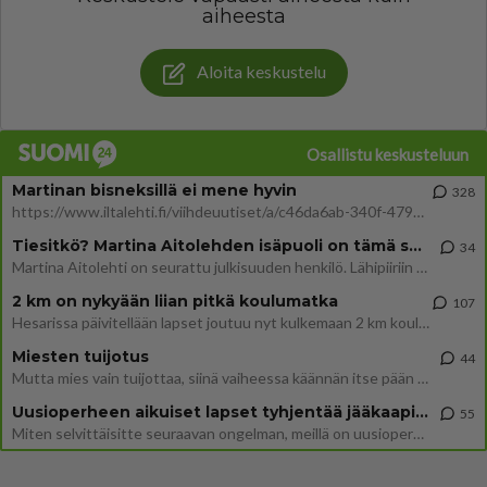
aiheesta
Aloita keskustelu
Osallistu keskusteluun
Martinan bisneksillä ei mene hyvin
328
https://www.iltalehti.fi/viihdeuutiset/a/c46da6ab-340f-4790-aaa7-0865eed2336 Yrityksen konkurssihakemus on tullut kärä
Tiesitkö? Martina Aitolehden isäpuoli on tämä suosittu laulaja
34
Martina Aitolehti on seurattu julkisuuden henkilö. Lähipiiriin mahtuu muitakin tunnettuja henkilöitä. Tiesitkö, että Ma
2 km on nykyään liian pitkä koulumatka
107
Hesarissa päivitellään lapset joutuu nyt kulkemaan 2 km kouluun jösses. Ruostefillarilla tuo matka menee vaikka miten äk
Miesten tuijotus
44
Mutta mies vain tuijottaa, siinä vaiheessa käännän itse pään pois. Mikä juttu? Yleensä jos joku tuijottaa tai katsoo, hä
Uusioperheen aikuiset lapset tyhjentää jääkaapin käydessään
55
Miten selvittäisitte seuraavan ongelman, meillä on uusioperhe, minulla teini-ikäiset lapset ja puolisolla aikuiset, jotk