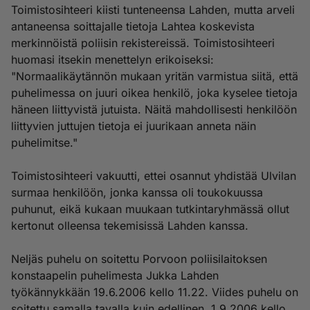
Toimistosihteeri kiisti tunteneensa Lahden, mutta arveli
antaneensa soittajalle tietoja Lahtea koskevista
merkinnöistä poliisin rekistereissä. Toimistosihteeri
huomasi itsekin menettelyn erikoiseksi:
"Normaalikäytännön mukaan yritän varmistua siitä, että
puhelimessa on juuri oikea henkilö, joka kyselee tietoja
häneen liittyvistä jutuista. Näitä mahdollisesti henkilöön
liittyvien juttujen tietoja ei juurikaan anneta näin
puhelimitse."
Toimistosihteeri vakuutti, ettei osannut yhdistää Ulvilan
surmaa henkilöön, jonka kanssa oli toukokuussa
puhunut, eikä kukaan muukaan tutkintaryhmässä ollut
kertonut olleensa tekemisissä Lahden kanssa.
Neljäs puhelu on soitettu Porvoon poliisilaitoksen
konstaapelin puhelimesta Jukka Lahden
työkännykkään 19.6.2006 kello 11.22. Viides puhelu on
soitettu samalla tavalla kuin edellinen, 1.9.2006 kello