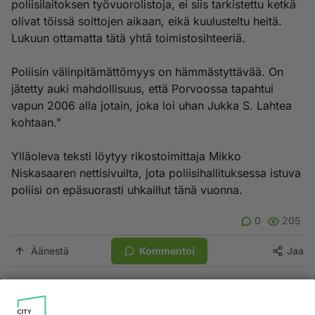
poliisilaitoksen työvuorolistoja, ei siis tarkistettu ketkä
olivat töissä soittojen aikaan, eikä kuulusteltu heitä.
Lukuun ottamatta tätä yhtä toimistosihteeriä.
Poliisin välinpitämättömyys on hämmästyttävää. On
jätetty auki mahdollisuus, että Porvoossa tapahtui
vapun 2006 alla jotain, joka loi uhan Jukka S. Lahtea
kohtaan."
Ylläoleva teksti löytyy rikostoimittaja Mikko
Niskasaaren nettisivuilta, jota poliisihallituksessa istuva
poliisi on epäsuorasti uhkaillut tänä vuonna.
0
205
Äänestä
Kommentoi
Jaa