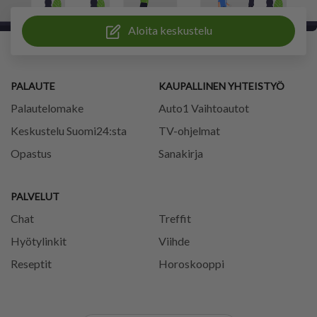
Aloita keskustelu
PALAUTE
KAUPALLINEN YHTEISTYÖ
Palautelomake
Auto1 Vaihtoautot
Keskustelu Suomi24:sta
TV-ohjelmat
Opastus
Sanakirja
PALVELUT
Chat
Treffit
Hyötylinkit
Viihde
Reseptit
Horoskooppi