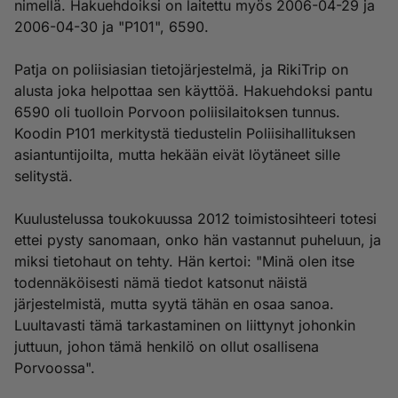
nimellä. Hakuehdoiksi on laitettu myös 2006-04-29 ja
2006-04-30 ja "P101", 6590.
Patja on poliisiasian tietojärjestelmä, ja RikiTrip on
alusta joka helpottaa sen käyttöä. Hakuehdoksi pantu
6590 oli tuolloin Porvoon poliisilaitoksen tunnus.
Koodin P101 merkitystä tiedustelin Poliisihallituksen
asiantuntijoilta, mutta hekään eivät löytäneet sille
selitystä.
Kuulustelussa toukokuussa 2012 toimistosihteeri totesi
ettei pysty sanomaan, onko hän vastannut puheluun, ja
miksi tietohaut on tehty. Hän kertoi: "Minä olen itse
todennäköisesti nämä tiedot katsonut näistä
järjestelmistä, mutta syytä tähän en osaa sanoa.
Luultavasti tämä tarkastaminen on liittynyt johonkin
juttuun, johon tämä henkilö on ollut osallisena
Porvoossa".