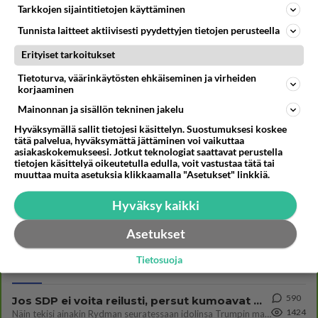
5000
Tarkkojen sijaintitietojen käyttäminen
Tunnista laitteet aktiivisesti pyydettyjen tietojen perusteella
Erityiset tarkoitukset
Lähetä
Tietoturva, väärinkäytösten ehkäiseminen ja virheiden
korjaaminen
Mainonnan ja sisällön tekninen jakelu
Kommentoi aloitusta...
Hyväksymällä sallit tietojesi käsittelyn. Suostumuksesi koskee
tätä palvelua, hyväksymättä jättäminen voi vaikuttaa
asiakaskokemukseesi. Jotkut teknologiat saattavat perustella
tietojen käsittelyä oikeutetulla edulla, voit vastustaa tätä tai
Ketjusta on poistettu
0
sääntöjenvastaista viestiä.
muuttaa muita asetuksia klikkaamalla "Asetukset" linkkiä.
Hyväksy kaikki
Takaisin ylös
Asetukset
LUETUIMMAT KESKUSTELUT
Tietosuoja
PÄIVÄ
VIIKKO
KUUKAUSI
590
Jos SDP ei voita reilusti, persut kumoavat demokratian Suomesta
1424
Näin tekisi ainakin Rydman seuratessaan idolinsa Trumpin mallia https://www.is.fi/politiikka/art-2000012187244.html