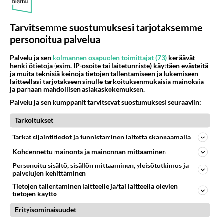
Tarvitsemme suostumuksesi tarjotaksemme
personoitua palvelua
Palvelu ja sen
kolmannen osapuolen toimittajat (73)
keräävät
henkilötietoja (esim. IP-osoite tai laitetunniste) käyttäen evästeitä
ja muita teknisiä keinoja tietojen tallentamiseen ja lukemiseen
laitteellasi tarjotakseen sinulle tarkoituksenmukaisia mainoksia
ja parhaan mahdollisen asiakaskokemuksen.
Palvelu ja sen kumppanit tarvitsevat suostumuksesi seuraaviin:
Tarkoitukset
Tarkat sijaintitiedot ja tunnistaminen laitetta skannaamalla
Kohdennettu mainonta ja mainonnan mittaaminen
Vastaukset
Personoitu sisältö, sisällön mittaaminen, yleisötutkimus ja
Vanhimmat
palvelujen kehittäminen
Tietojen tallentaminen laitteelle ja/tai laitteella olevien
tietojen käyttö
Anonyymi (
Kirjaudu
/
Rekisteröidy
)
Erityisominaisuudet