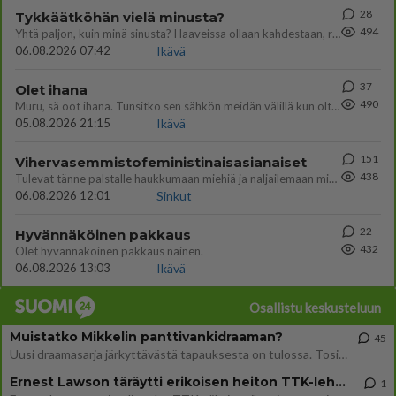
28
Tykkäätköhän vielä minusta?
494
Yhtä paljon, kuin minä sinusta? Haaveissa ollaan kahdestaan, rauhassa ja lähennytään fyysisesti ja tutustutaan syvemmin
06.08.2026 07:42
Ikävä
37
Olet ihana
490
Muru, sä oot ihana. Tunsitko sen sähkön meidän välillä kun oltiin ihan låhekkäin? 👩‍❤️‍👩❤️😼😘
05.08.2026 21:15
Ikävä
151
Vihervasemmistofeministinaisasianaiset
438
Tulevat tänne palstalle haukkumaan miehiä ja naljailemaan miehelle, kehuvat olevansa heitä parempia. Itse asuvat MIEHE
06.08.2026 12:01
Sinkut
22
Hyvännäköinen pakkaus
432
Olet hyvännäköinen pakkaus nainen.
06.08.2026 13:03
Ikävä
Osallistu keskusteluun
Muistatko Mikkelin panttivankidraaman?
45
Uusi draamasarja järkyttävästä tapauksesta on tulossa. Tositapahtumiin perustuva sarja ammentaa vuoden 1986 Mikkelin pan
Ernest Lawson täräytti erikoisen heiton TTK-lehdistötilaisuudessa: " Onko tässä tarkoituksena...?"
1