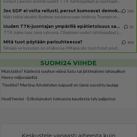
Ernest Lawson esitteli uudet TTK-tähtioppilaat ja opettajat torstaina 6.8. lehdistölle. Tulevalla kaudella on yksi hausk
Jos SDP ei voita reilusti, persut kumoavat demokratian Suomesta
590
Näin tekisi ainakin Rydman seuratessaan idolinsa Trumpin mallia https://www.is.fi/politiikka/art-2000012187244.html
Uuden TTK-juontajan ympärillä epätietoisuus sakenee - Nyt MTV hämmentää soppaa
35
TTK tulee taas tänä syksynä. Ohjelman uudet tähtioppilaat julkistetaan torstaina 6. elokuuta klo 14 alkavassa lehdistö
Mitä tuot pöytään parisuhteessa?
458
Siinäpä se kysymys on otsikossa. Mitäpä siis tuot/toisit pöytään parisuhteessa? Oletko mies vai nainen? Koetko sen mitä
SUOMI24 VIIHDE
Muistatko? Kädestä suuhun elävä Satu sai jättimäisen rahasalkun
Henry-miljonääriltä
Tiesitkö? Martina Aitolehden isäpuoli on tämä suosittu laulaja
Huoli heräsi - Erikoisjoukot tulevasta kaudesta tyly paljastus
Keskustele vapaasti aiheesta kuin