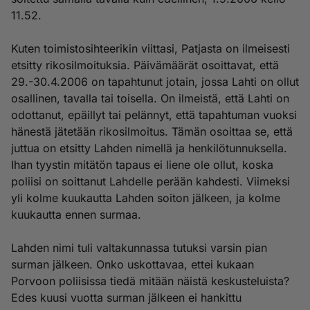
11.52.
Kuten toimistosihteerikin viittasi, Patjasta on ilmeisesti
etsitty rikosilmoituksia. Päivämäärät osoittavat, että
29.-30.4.2006 on tapahtunut jotain, jossa Lahti on ollut
osallinen, tavalla tai toisella. On ilmeistä, että Lahti on
odottanut, epäillyt tai pelännyt, että tapahtuman vuoksi
hänestä jätetään rikosilmoitus. Tämän osoittaa se, että
juttua on etsitty Lahden nimellä ja henkilötunnuksella.
Ihan tyystin mitätön tapaus ei liene ole ollut, koska
poliisi on soittanut Lahdelle perään kahdesti. Viimeksi
yli kolme kuukautta Lahden soiton jälkeen, ja kolme
kuukautta ennen surmaa.
Lahden nimi tuli valtakunnassa tutuksi varsin pian
surman jälkeen. Onko uskottavaa, ettei kukaan
Porvoon poliisissa tiedä mitään näistä keskusteluista?
Edes kuusi vuotta surman jälkeen ei hankittu