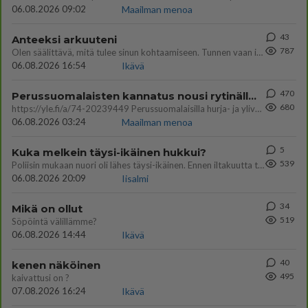
06.08.2026 09:02
Maailman menoa
43
Anteeksi arkuuteni
787
Olen säälittävä, mitä tulee sinun kohtaamiseen. Tunnen vaan itseni todella epävarmaksi sun kanssa. Jos minun olisi pitän
06.08.2026 16:54
Ikävä
470
Perussuomalaisten kannatus nousi rytinällä Ylen tänään julkaisemassa tuoreimmassa gallup-kyselyssä.
680
https://yle.fi/a/74-20239449 Perussuomalaisilla hurja- ja ylivoimaisesti suurin nousu tässä uudessa Ylen gallupissa. Kyl
06.08.2026 03:24
Maailman menoa
5
Kuka melkein täysi-ikäinen hukkui?
539
Poliisin mukaan nuori oli lähes täysi-ikäinen. Ennen iltakuutta tulleen ilmoituksen mukaan ihminen oli joutunut mahdoll
06.08.2026 20:09
Iisalmi
34
Mikä on ollut
519
Söpöintä välillämme?
06.08.2026 14:44
Ikävä
40
kenen näköinen
495
kaivattusi on ?
07.08.2026 16:24
Ikävä