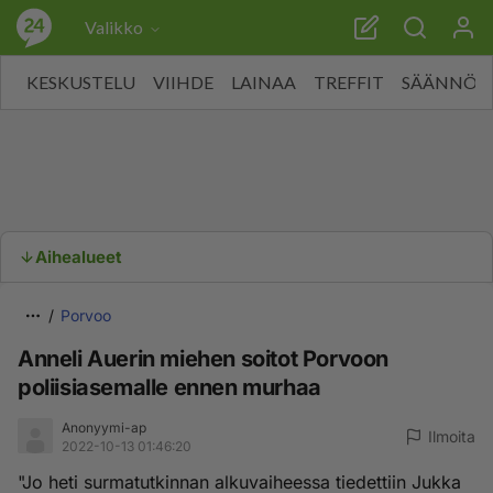
Valikko
KESKUSTELU
VIIHDE
LAINAA
TREFFIT
SÄÄNNÖT
Aihealueet
Porvoo
Anneli Auerin miehen soitot Porvoon
poliisiasemalle ennen murhaa
Anonyymi-ap
Ilmoita
2022-10-13 01:46:20
"Jo heti surmatutkinnan alkuvaiheessa tiedettiin Jukka