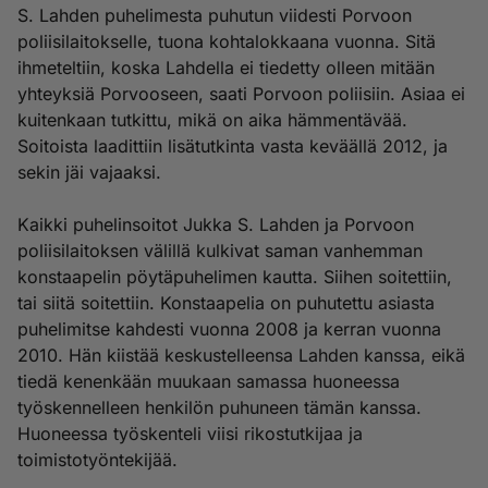
S. Lahden puhelimesta puhutun viidesti Porvoon
poliisilaitokselle, tuona kohtalokkaana vuonna. Sitä
ihmeteltiin, koska Lahdella ei tiedetty olleen mitään
yhteyksiä Porvooseen, saati Porvoon poliisiin. Asiaa ei
kuitenkaan tutkittu, mikä on aika hämmentävää.
Soitoista laadittiin lisätutkinta vasta keväällä 2012, ja
sekin jäi vajaaksi.
Kaikki puhelinsoitot Jukka S. Lahden ja Porvoon
poliisilaitoksen välillä kulkivat saman vanhemman
konstaapelin pöytäpuhelimen kautta. Siihen soitettiin,
tai siitä soitettiin. Konstaapelia on puhutettu asiasta
puhelimitse kahdesti vuonna 2008 ja kerran vuonna
2010. Hän kiistää keskustelleensa Lahden kanssa, eikä
tiedä kenenkään muukaan samassa huoneessa
työskennelleen henkilön puhuneen tämän kanssa.
Huoneessa työskenteli viisi rikostutkijaa ja
toimistotyöntekijää.