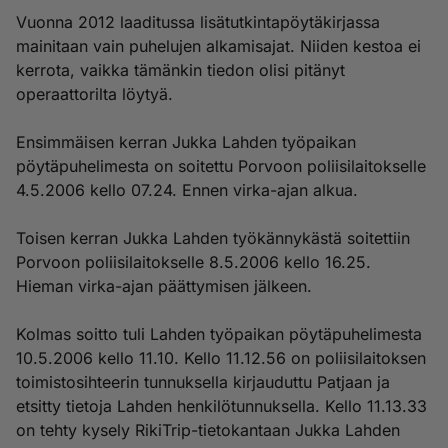
Vuonna 2012 laaditussa lisätutkintapöytäkirjassa
mainitaan vain puhelujen alkamisajat. Niiden kestoa ei
kerrota, vaikka tämänkin tiedon olisi pitänyt
operaattorilta löytyä.
Ensimmäisen kerran Jukka Lahden työpaikan
pöytäpuhelimesta on soitettu Porvoon poliisilaitokselle
4.5.2006 kello 07.24. Ennen virka-ajan alkua.
Toisen kerran Jukka Lahden työkännykästä soitettiin
Porvoon poliisilaitokselle 8.5.2006 kello 16.25.
Hieman virka-ajan päättymisen jälkeen.
Kolmas soitto tuli Lahden työpaikan pöytäpuhelimesta
10.5.2006 kello 11.10. Kello 11.12.56 on poliisilaitoksen
toimistosihteerin tunnuksella kirjauduttu Patjaan ja
etsitty tietoja Lahden henkilötunnuksella. Kello 11.13.33
on tehty kysely RikiTrip-tietokantaan Jukka Lahden