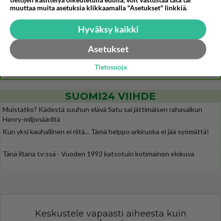
tietojen käsittelyä oikeutetulla edulla, voit vastustaa tätä tai
muuttaa muita asetuksia klikkaamalla "Asetukset" linkkiä.
Mitä tuot pöytään parisuhteessa?
425
Siinäpä se kysymys on otsikossa. Mitäpä siis tuot/toisit pöytään parisuhteessa? Oletko mies vai nainen? Koetko sen mitä
Hyväksy kaikki
Martinan bisneksillä ei mene hyvin
301
https://www.iltalehti.fi/viihdeuutiset/a/c46da6ab-340f-4790-aaa7-0865eed2336 Yrityksen konkurssihakemus on tullut kärä
Asetukset
Tiesitkö? Martina Aitolehden isäpuoli on tämä suosittu laulaja
30
Tietosuoja
Martina Aitolehti on seurattu julkisuuden henkilö. Lähipiiriin mahtuu muitakin tunnettuja henkilöitä. Tiesitkö, että Ma
SUOMI24 VIIHDE
Muistatko? Kädestä suuhun elävä Satu sai jättimäisen rahasalkun
Henry-miljonääriltä
Kun yksi kauhallinen ei riitä... Tämä helppo arkiruoka ei jää syömättä!
Tänä iltana tv:ssä - Vuoden 1992 katsotuin kotimainen elokuva
Keskustele vapaasti aiheesta kuin