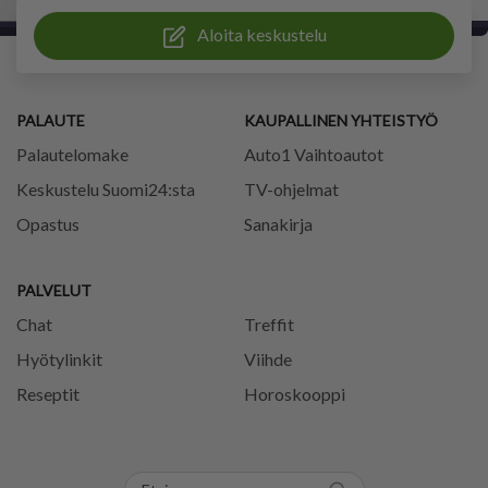
Aloita keskustelu
PALAUTE
KAUPALLINEN YHTEISTYÖ
Palautelomake
Auto1 Vaihtoautot
Keskustelu Suomi24:sta
TV-ohjelmat
Opastus
Sanakirja
PALVELUT
Chat
Treffit
Hyötylinkit
Viihde
Reseptit
Horoskooppi