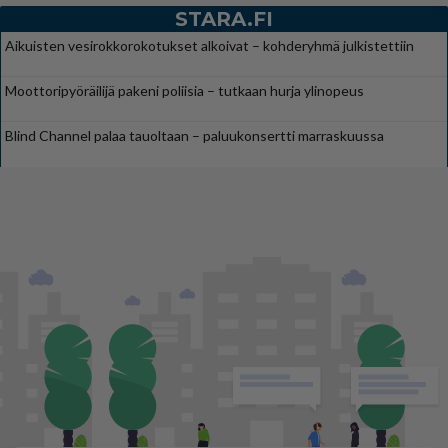
STARA.FI
Aikuisten vesirokkorokotukset alkoivat – kohderyhmä julkistettiin
Moottoripyöräilijä pakeni poliisia – tutkaan hurja ylinopeus
Blind Channel palaa tauoltaan – paluukonsertti marraskuussa