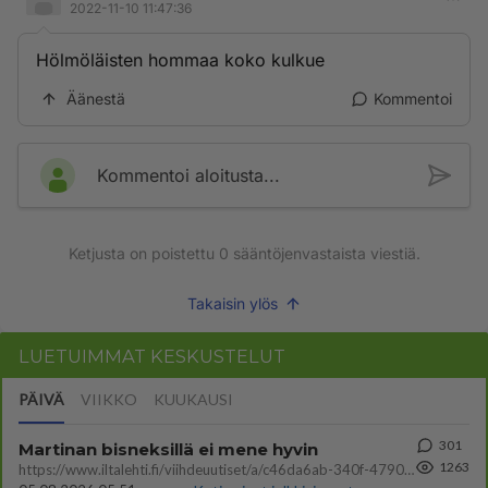
2022-11-10 11:47:36
Hölmöläisten hommaa koko kulkue
Äänestä
Kommentoi
Kommentoi aloitusta...
Ketjusta on poistettu
0
sääntöjenvastaista viestiä.
Takaisin ylös
LUETUIMMAT KESKUSTELUT
PÄIVÄ
VIIKKO
KUUKAUSI
301
Martinan bisneksillä ei mene hyvin
1263
https://www.iltalehti.fi/viihdeuutiset/a/c46da6ab-340f-4790-aaa7-0865eed2336 Yrityksen konkurssihakemus on tullut kärä