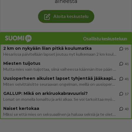
aiheesta
Aloita keskustelu
Osallistu keskusteluun
2 km on nykyään liian pitkä koulumatka
95
Hesarissa päivitellään lapset joutuu nyt kulkemaan 2 km kouluun jösses. Ruostefillarilla tuo matka menee vaikka miten äk
Miesten tuijotus
41
Mutta mies vain tuijottaa, siinä vaiheessa käännän itse pään pois. Mikä juttu? Yleensä jos joku tuijottaa tai katsoo, hä
Uusioperheen aikuiset lapset tyhjentää jääkaapin käydessään
41
Miten selvittäisitte seuraavan ongelman, meillä on uusioperhe, minulla teini-ikäiset lapset ja puolisolla aikuiset, jotk
GALLUP: Mikä on arkiruokabravuurisi?
17
Lomat on monella lomailtu ja arki alkaa. Se voi tarkoittaa myös sitä, että grillailut on grillattu ja palataan arjen ruo
Naiset kertokaa
43
Miksi se että mies on seksuaalinen ja haluaa seksiä ja te olette hänen mielestänne haluttava on vastenmielistä? Mikä sii