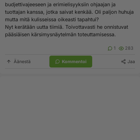
budjettivajeeseen ja erimielisyyksiin ohjaajan ja
tuottajan kanssa, jotka saivat kenkää. Oli paljon huhuja
mutta mitä kulisseissa oikeasti tapahtui?
Nyt kerätään uutta tiimiä. Toivottavasti he onnistuvat
pääsiäisen kärsimysnäytelmän toteuttamisessa.
1
283
Äänestä
Kommentoi
Jaa