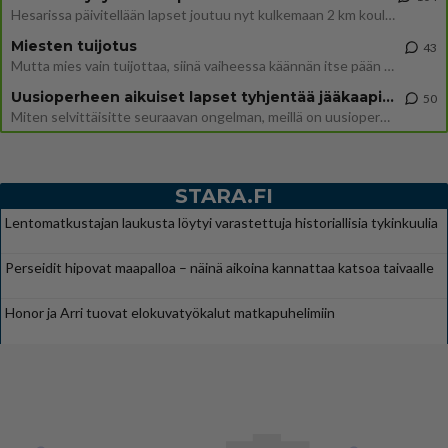
Hesarissa päivitellään lapset joutuu nyt kulkemaan 2 km kouluun jösses. Ruostefillarilla tuo matka menee vaikka miten äk
Miesten tuijotus
43
Mutta mies vain tuijottaa, siinä vaiheessa käännän itse pään pois. Mikä juttu? Yleensä jos joku tuijottaa tai katsoo, hä
Uusioperheen aikuiset lapset tyhjentää jääkaapin käydessään
50
Miten selvittäisitte seuraavan ongelman, meillä on uusioperhe, minulla teini-ikäiset lapset ja puolisolla aikuiset, jotk
STARA.FI
Lentomatkustajan laukusta löytyi varastettuja historiallisia tykinkuulia
Perseidit hipovat maapalloa – näinä aikoina kannattaa katsoa taivaalle
Honor ja Arri tuovat elokuvatyökalut matkapuhelimiin