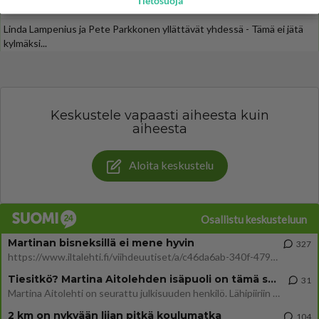
Tietosuoja
Linda Lampenius ja Pete Parkkonen yllättävät yhdessä - Tämä ei jätä
kylmäksi...
Keskustele vapaasti aiheesta kuin
aiheesta
Aloita keskustelu
Osallistu keskusteluun
Martinan bisneksillä ei mene hyvin
327
https://www.iltalehti.fi/viihdeuutiset/a/c46da6ab-340f-4790-aaa7-0865eed2336 Yrityksen konkurssihakemus on tullut kärä
Tiesitkö? Martina Aitolehden isäpuoli on tämä suosittu laulaja
31
Martina Aitolehti on seurattu julkisuuden henkilö. Lähipiiriin mahtuu muitakin tunnettuja henkilöitä. Tiesitkö, että Ma
2 km on nykyään liian pitkä koulumatka
104