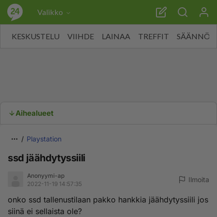
Valikko
KESKUSTELU
VIIHDE
LAINAA
TREFFIT
SÄÄNNÖT
Aihealueet
Playstation
ssd jäähdytyssiili
Anonyymi-ap
Ilmoita
2022-11-19 14:57:35
onko ssd tallenustilaan pakko hankkia jäähdytyssiili jos
siinä ei sellaista ole?