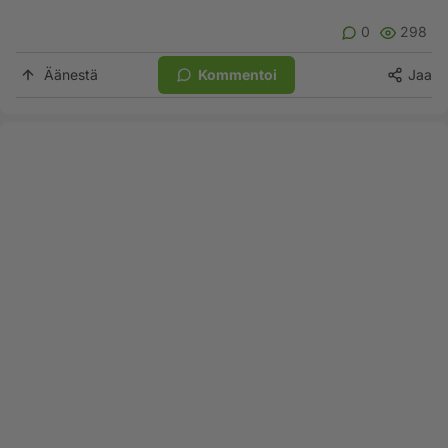
0
298
Äänestä
Kommentoi
Jaa