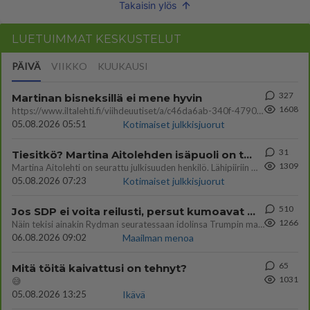
Takaisin ylös
LUETUIMMAT KESKUSTELUT
PÄIVÄ
VIIKKO
KUUKAUSI
327
Martinan bisneksillä ei mene hyvin
1608
https://www.iltalehti.fi/viihdeuutiset/a/c46da6ab-340f-4790-aaa7-0865eed2336 Yrityksen konkurssihakemus on tullut kärä
05.08.2026 05:51
Kotimaiset julkkisjuorut
31
Tiesitkö? Martina Aitolehden isäpuoli on tämä suosittu laulaja
1309
Martina Aitolehti on seurattu julkisuuden henkilö. Lähipiiriin mahtuu muitakin tunnettuja henkilöitä. Tiesitkö, että Ma
05.08.2026 07:23
Kotimaiset julkkisjuorut
510
Jos SDP ei voita reilusti, persut kumoavat demokratian Suomesta
1266
Näin tekisi ainakin Rydman seuratessaan idolinsa Trumpin mallia https://www.is.fi/politiikka/art-2000012187244.html
06.08.2026 09:02
Maailman menoa
65
Mitä töitä kaivattusi on tehnyt?
1031
😅
05.08.2026 13:25
Ikävä